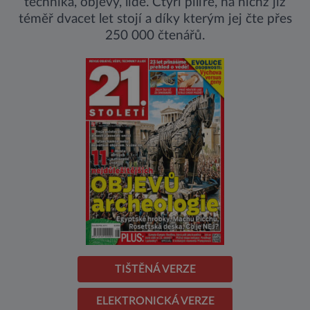
technika, objevy, lidé. Čtyři pilíře, na nichž již
téměř dvacet let stojí a díky kterým jej čte přes
250 000 čtenářů.
TIŠTĚNÁ VERZE
ELEKTRONICKÁ VERZE