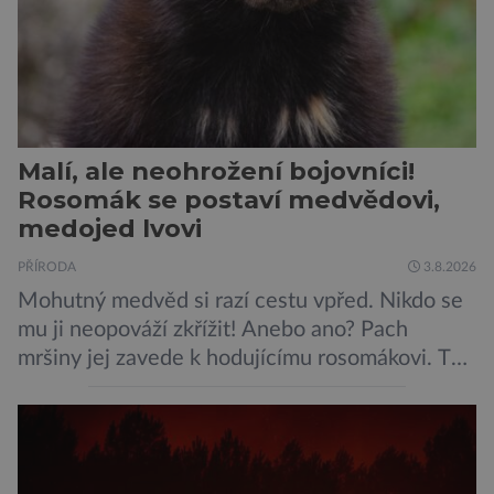
Malí, ale neohrožení bojovníci!
Rosomák se postaví medvědovi,
medojed lvovi
PŘÍRODA
3.8.2026
Mohutný medvěd si razí cestu vpřed. Nikdo se
mu ji neopováží zkřížit! Anebo ano? Pach
mršiny jej zavede k hodujícímu rosomákovi. Ten
se ale před ním nechystá ustoupit. Ačkoli
velikostní rozdíl mezi nimi je značný, statečná
„lasice“ je odhodlána bránit svou kořist.
Nedosahují nijak impozantní velikosti, jde spíše