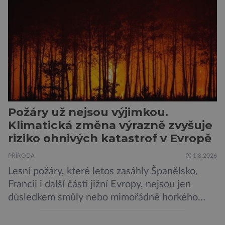
o menší šelmy. Svou houževnatostí, bojovností
a […]
Požáry už nejsou výjimkou.
Klimatická změna výrazně zvyšuje
riziko ohnivých katastrof v Evropě
PŘÍRODA
1.8.2026
Lesní požáry, které letos zasáhly Španělsko,
Francii i další části jižní Evropy, nejsou jen
důsledkem smůly nebo mimořádně horkého
léta. Nová analýza mezinárodního konsorcia
World Weather Attribution (WWA) ukazuje, že