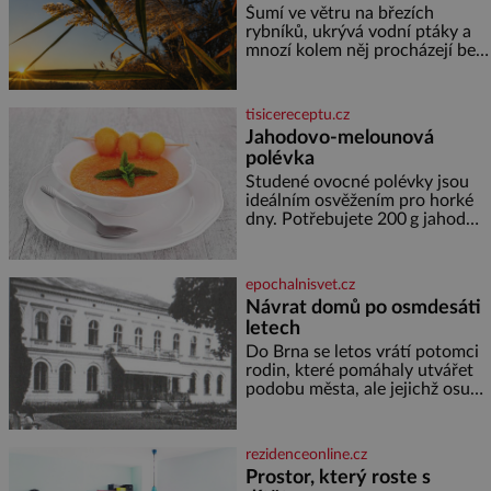
horské hřebeny, projet se na
Šumí ve větru na březích
koloběžce a den zakončit
rybníků, ukrývá vodní ptáky a
poznáváním památek ve
mnozí kolem něj procházejí bez
Velkých Losinách nebo v
povšimnutí. Přesto právě rákos
termálním
pomáhal stavět domy, vyrábět
lodě, zapisovat první texty a
tisicereceptu.cz
inspiroval řadu pověstí. Tato
Jahodovo-melounová
skromná, ale užitečná rostlina
polévka
provází člověka už tisíce let.
Většina lidí vnímá rákos jen jako
Studené ovocné polévky jsou
obyčejnou kulisu letního
ideálním osvěžením pro horké
koupání. Stačí se však podívat
dny. Potřebujete 200 g jahod
600 g žlutého melounu 100 ml
sladkého dezertního vína 50 g
cukru krystal 1 lžíci medu 200 g
epochalnisvet.cz
zakysané sm
Návrat domů po osmdesáti
letech
Do Brna se letos vrátí potomci
rodin, které pomáhaly utvářet
podobu města, ale jejichž osudy
dramaticky přerušila druhá
světová válka. Příběhy rodů
Placzek, Löw-Beer, Fuhrmann,
rezidenceonline.cz
Kohn a Stiassni se stanou
Prostor, který roste s
jednou z hlavních