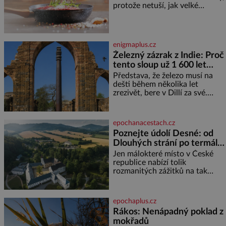
protože netuší, jak velké
doneslo, že si manžel pořídil
množství se jí skrývá v
milenku,
průmyslově vyráběných
potravinách, dokonce i těch
sladkých. Sůl je zdravá Ale v
enigmaplus.cz
ani ne třetinovém množství, než
Železný zázrak z Indie: Proč
je pro většinu populace běžné.
tento sloup už 1 600 let
Její základní složky– sodík a
chlór – jsou zásadní pro
nezná rez?
Představa, že železo musí na
správné hospodaření
dešti během několika let
zrezivět, bere v Dillí za své.
Uprostřed komplexu Qutb stojí
více než sedm metrů vysoký
železný sloup, který už přibližně
epochanacestach.cz
1 600 let odolává počasí
Poznejte údolí Desné: od
Dlouhých strání po termální
prameny
Jen málokteré místo v České
republice nabízí tolik
rozmanitých zážitků na tak
malém území jako údolí řeky
Desné v srdci Jeseníků. Během
jediného dne můžete
epochaplus.cz
nahlédnout do útrob jedné z
Rákos: Nenápadný poklad z
nejvýznamnějších vodních
mokřadů
elektráren v Evropě, vydat se na