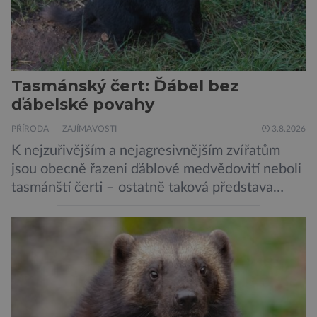
Tasmánský čert: Ďábel bez
ďábelské povahy
PŘÍRODA
ZAJÍMAVOSTI
3.8.2026
K nejzuřivějším a nejagresivnějším zvířatům
jsou obecně řazeni ďáblové medvědovití neboli
tasmánští čerti – ostatně taková představa
vyplývá i z jejich názvu. Tito největší draví
vačnatci, vyskytující se dnes již výhradně na
ostrově Tasmánie, si však takovou nálepku
vůbec nezaslouží. Fakticky se totiž spíše než o
zákeřné a nebezpečné vzteklouny jedná o
plaché živočichy. Velikostně […]