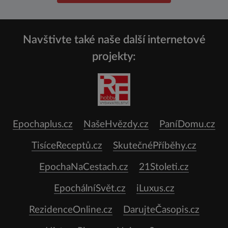
Navštivte také naše další internetové
projekty:
Epochaplus.cz
NašeHvězdy.cz
PaníDomu.cz
TisíceReceptů.cz
SkutečnéPříběhy.cz
EpochaNaCestach.cz
21Stoleti.cz
EpochálníSvět.cz
iLuxus.cz
RezidenceOnline.cz
DarujteČasopis.cz