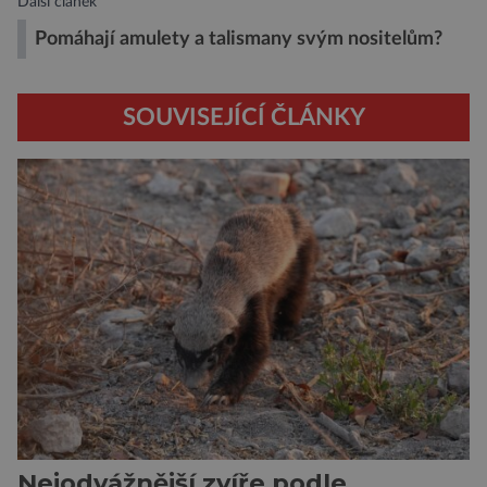
Další článek
Pomáhají amulety a talismany svým nositelům?
SOUVISEJÍCÍ ČLÁNKY
Nejodvážnější zvíře podle