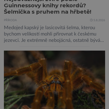
Guinnessovy knihy rekordů?
Šelmička s pruhem na hřbetě!
PŘÍRODA
5.8.2026
Medojed kapský je lasicovitá šelma, kterou
bychom velikostí mohli přirovnat k českému
jezevci. Je extrémně nebojácná, ostatně bývá
označována za nejodvážnější zvíře vůbec. V
této souvislosti je dokonce zapsána do
Guinnessovy knihy rekordů. Navzdory svému
názvu nežije pouze v jižní Africe, ale domovem
je mu valná část černého kontinentu a
vyskytuje se rovněž v oblastech […]