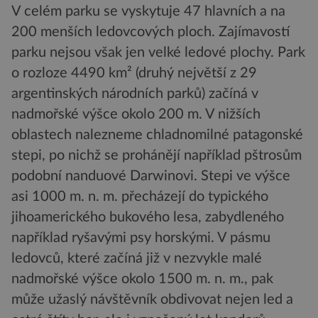
V celém parku se vyskytuje 47 hlavních a na
200 menších ledovcových ploch. Zajímavostí
parku nejsou však jen velké ledové plochy. Park
o rozloze 4490 km² (druhý největší z 29
argentinských národních parků) začíná v
nadmořské výšce okolo 200 m. V nižších
oblastech nalezneme chladnomilné patagonské
stepi, po nichž se prohánějí například pštrosům
podobní nanduové Darwinovi. Stepi ve výšce
asi 1000 m. n. m. přecházejí do typického
jihoamerického bukového lesa, zabydleného
například ryšavými psy horskými. V pásmu
ledovců, které začíná již v nezvykle malé
nadmořské výšce okolo 1500 m. n. m., pak
může užaslý návštěvník obdivovat nejen led a