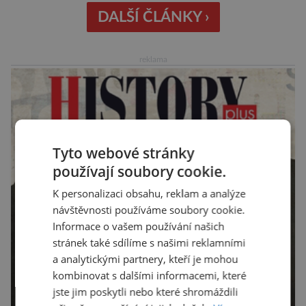
klimatická změna zásadně zvyšuje
DALŠÍ ČLÁNKY ›
pravděpodobnost vzniku podmínek, ve kterých
se oheň šíří mimořádně rychle a je jen obtížně
reklama
zvladatelný. Vědci analyzovali kombinaci
vysokých teplot, dlouhodobého […]
Tyto webové stránky
používají soubory cookie.
K personalizaci obsahu, reklam a analýze
návštěvnosti používáme soubory cookie.
Informace o vašem používání našich
stránek také sdílíme s našimi reklamními
a analytickými partnery, kteří je mohou
kombinovat s dalšími informacemi, které
jste jim poskytli nebo které shromáždili