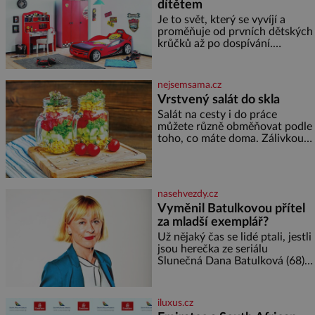
dítětem
dramaturgických linií festivalu
židovské kultury ŠTETL FEST
Je to svět, který se vyvíjí a
2026. Některé návraty nejsou
proměňuje od prvních dětských
jednoduché. Místa, která si
krůčků až po dospívání.
člověk pamatuje z rodinných
Správně navržený pokoj
vyprávění, už dávno
podporuje bezpečí, kreativitu,
soustředění i odpočinek a
nejsemsama.cz
reaguje na každou etapu života
Vrstvený salát do skla
a specifické potřeby dítěte. Pro
Salát na cesty i do práce
nejmenší je klíčová
můžete různě obměňovat podle
jednoduchost, měkkost a
toho, co máte doma. Zálivkou
bezpečí, proto by pokoj
ho zalijte až těsně před
miminka měl působit především
podáváním, aby zeleninu
klidně a útulně. Předškolní věk
nerozmočila. Na 2 porce
je
potřebujete: ✿ 1/4 ledového
nasehvezdy.cz
nebo jiného salátu (římský salát,
Vyměnil Batulkovou přítel
polníček…) ✿ 1 malá konzerva
za mladší exemplář?
kukuřice ✿ ½ okurky ✿ 2
rajčata Zálivka: ✿ 4 lžíce
Už nějaký čas se lidé ptali, jestli
olivového oleje ✿ 1 lžíci
jsou herečka ze seriálu
citronové šťávy ✿ ½ stroužku
Slunečná Dana Batulková (68) a
její partner, režisér Ondřej Zajíc
(56), ještě vůbec spolu. Herečka
od sebe přítele od samého
iluxus.cz
začátku odhán