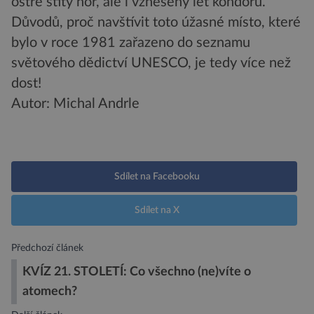
ostré štíty hor, ale i vznešený let kondorů.
Důvodů, proč navštívit toto úžasné místo, které
bylo v roce 1981 zařazeno do seznamu
světového dědictví UNESCO, je tedy více než
dost!
Autor: Michal Andrle
Sdílet na Facebooku
Sdílet na X
Předchozí článek
KVÍZ 21. STOLETÍ: Co všechno (ne)víte o
atomech?