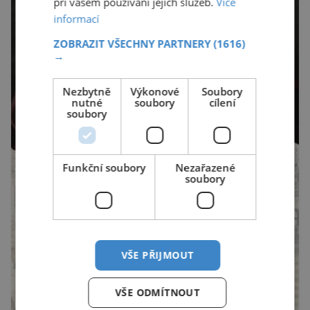
při vašem používání jejich služeb.
Více
informací
ZOBRAZIT VŠECHNY PARTNERY
(1616)
→
Nezbytně
Výkonové
Soubory
nutné
soubory
cílení
soubory
Funkční soubory
Nezařazené
soubory
VŠE PŘIJMOUT
VŠE ODMÍTNOUT