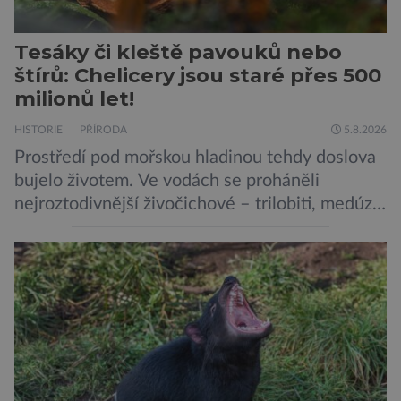
Tesáky či kleště pavouků nebo
štírů: Chelicery jsou staré přes 500
milionů let!
HISTORIE
PŘÍRODA
5.8.2026
Prostředí pod mořskou hladinou tehdy doslova
bujelo životem. Ve vodách se proháněli
nejroztodivnější živočichové – trilobiti, medúzy
či hlavonožci. V dávném kambriu žil také
prazvláštní stonožce podobný tvor, který měl
zárodky zbraní typických pro dnešní pavouky.
Pavouci, štíři či klíšťata jsou členovci patřící do
skupiny klepítkatců. Vyznačují se takzvanými
chelicerami, které u nich představují právě […]