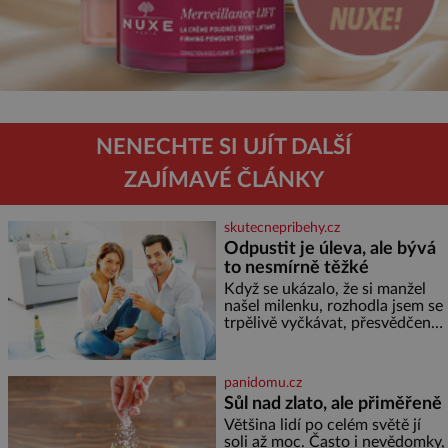
NENECHTE SI UJÍT DALŠÍ
ZAJÍMAVÉ ČLÁNKY
skutecnepribehy.cz
Odpustit je úleva, ale bývá
to nesmírně těžké
Když se ukázalo, že si manžel
našel milenku, rozhodla jsem se
trpělivě vyčkávat, přesvědčena,
že se dříve či později vrátí k
rodině. Možná je to jedna z
nejtěžších věcí na světě. Ale
panidomu.cz
každý, kdo s tím má nějaké
Sůl nad zlato, ale přiměřeně
zkušenosti, se zapřísahá, že
Většina lidí po celém světě jí
pokud odpustíte, znatelně se
soli až moc. Často i nevědomky,
vám uleví. Když se ke mně