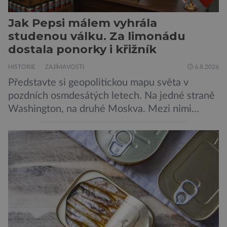
Jak Pepsi málem vyhrála
studenou válku. Za limonádu
dostala ponorky i křižník
HISTORIE
ZAJÍMAVOSTI
6.8.2026
Představte si geopolitickou mapu světa v
pozdních osmdesátých letech. Na jedné straně
Washington, na druhé Moskva. Mezi nimi
jaderný arzenál schopný zničit planetu
padesátkrát dokola, železná opona a miliony
vojáků v permanentní pohotovosti. A pak je tu
Donald Kendall, generální ředitel společnosti
PepsiCo, který se v květnu roku 1989 stává
admirálem flotily, jež čítá sedmnáct […]