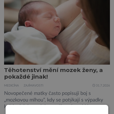
vůbec nezaslouží. Fakticky se totiž spíše než o
zákeřné a nebezpečné vzteklouny jedná o
plaché živočichy. Velikostně […]
Těhotenství mění mozek ženy, a
pokaždé jinak!
MEDICÍNA
ZAJÍMAVOSTI
31.7.2026
Novopečené matky často popisují boj s
„mozkovou mlhou“, kdy se potýkají s výpadky
krátkodobé paměti, roztržitostí, problémy se
vyjádřit či neschopností udržet pozornost. Tyto