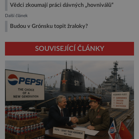
Vědci zkoumají práci dávných „hovniválů“
Další článek
Budou v Grónsku topit žraloky?
SOUVISEJÍCÍ ČLÁNKY