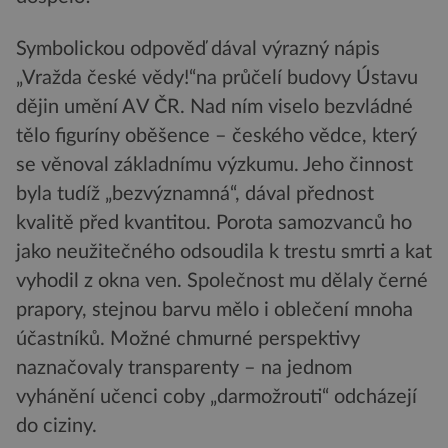
Symbolickou odpověď dával výrazný nápis
„Vražda české vědy!“na průčelí budovy Ústavu
dějin umění AV ČR. Nad ním viselo bezvládné
tělo figuríny oběšence – českého vědce, který
se věnoval základnímu výzkumu. Jeho činnost
byla tudíž „bezvýznamná“, dával přednost
kvalitě před kvantitou. Porota samozvanců ho
jako neužitečného odsoudila k trestu smrti a kat
vyhodil z okna ven. Společnost mu dělaly černé
prapory, stejnou barvu mělo i oblečení mnoha
účastníků. Možné chmurné perspektivy
naznačovaly transparenty – na jednom
vyhánění učenci coby „darmožrouti“ odcházejí
do ciziny.