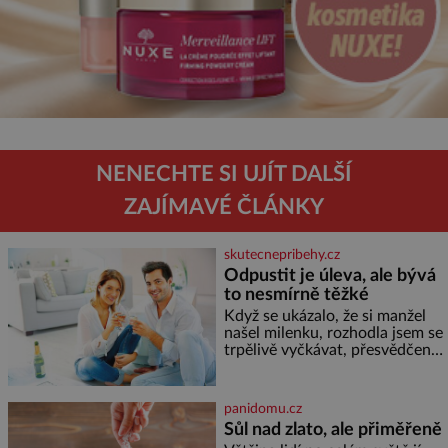
NENECHTE SI UJÍT DALŠÍ
ZAJÍMAVÉ ČLÁNKY
skutecnepribehy.cz
Odpustit je úleva, ale bývá
to nesmírně těžké
Když se ukázalo, že si manžel
našel milenku, rozhodla jsem se
trpělivě vyčkávat, přesvědčena,
že se dříve či později vrátí k
rodině. Možná je to jedna z
nejtěžších věcí na světě. Ale
panidomu.cz
každý, kdo s tím má nějaké
Sůl nad zlato, ale přiměřeně
zkušenosti, se zapřísahá, že