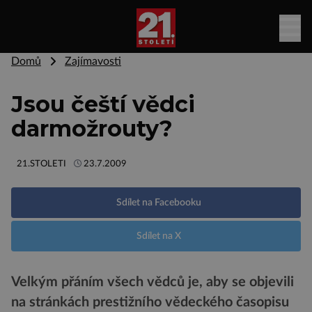
Domů
Zajímavosti
Jsou čeští vědci
darmožrouty?
21.STOLETI
23.7.2009
Sdílet na Facebooku
Sdílet na X
Velkým přáním všech vědců je, aby se objevili
na stránkách prestižního vědeckého časopisu