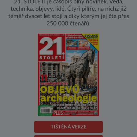
21. STOLETÍ je časopis plný novinek. Věda,
technika, objevy, lidé. Čtyři pilíře, na nichž již
téměř dvacet let stojí a díky kterým jej čte přes
250 000 čtenářů.
TIŠTĚNÁ VERZE