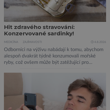
Hit zdravého stravování:
Konzervované sardinky!
MEDICÍNA
ZAJÍMAVOSTI
4.8.2026
Odborníci na výživu nabádají k tomu, abychom
alespoň dvakrát týdně konzumovali mořské
ryby, což ovšem může být zatěžující pro
peněženku. Dobrou zprávou je, že hvězdou
doporučení se nyní staly konzervované
sardinky, které si může dovolit opravdu každý
„Místo toho, aby poskytovaly izolované
mononutrienty, jsou rybí konzervy kompletní
potravinou,“ říká nutriční specialista Colin
Robertson a zdůrazňuje […]