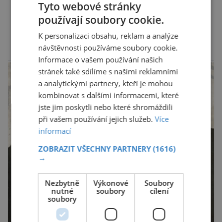
Tyto webové stránky
obtíže byly dlouhou dobu připisovány
používají soubory cookie.
nedostatku spánku a stresu při péči o
DALŠÍ ČLÁNKY ›
K personalizaci obsahu, reklam a analýze
novorozence. Nyní se však ukazuje, že za tím
návštěvnosti používáme soubory cookie.
stojí změny v mozku vyvolané těhotenstvím!
reklama
Informace o vašem používání našich
Poporodní mozková mlha, v angličtině […]
stránek také sdílíme s našimi reklamními
a analytickými partnery, kteří je mohou
kombinovat s dalšími informacemi, které
jste jim poskytli nebo které shromáždili
při vašem používání jejich služeb.
Více
informací
ZOBRAZIT VŠECHNY PARTNERY
(1616)
→
Nezbytně
Výkonové
Soubory
nutné
soubory
cílení
soubory