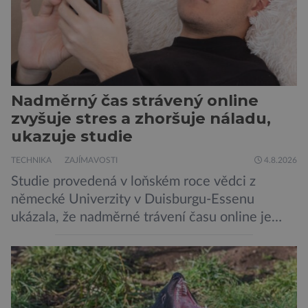
Nadměrný čas strávený online
zvyšuje stres a zhoršuje náladu,
ukazuje studie
TECHNIKA
ZAJÍMAVOSTI
4.8.2026
Studie provedená v loňském roce vědci z
německé Univerzity v Duisburgu-Essenu
ukázala, že nadměrné trávení času online je
spojeno s vyšší úrovní stresu, horší náladou a
vede k zanedbávání dalších aktivit. Zúčastnilo
se jí 900 dospělých Němců, kteří uvedli, že se v
posledním roce alespoň jednou zapojili do hraní
her, sledování pornografie, sledování sociálních