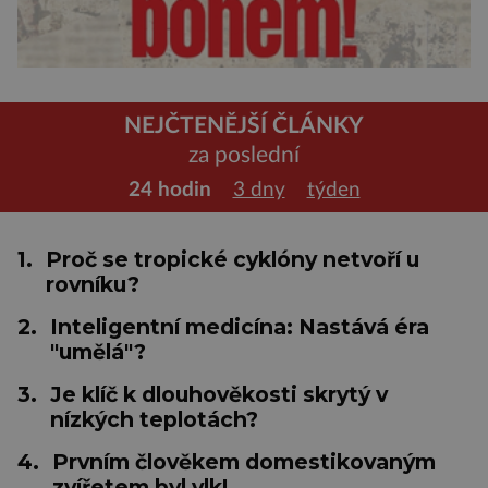
NEJČTENĚJŠÍ ČLÁNKY
za poslední
24 hodin
3 dny
týden
1.
Proč se tropické cyklóny netvoří u
rovníku?
2.
Inteligentní medicína: Nastává éra
"umělá"?
3.
Je klíč k dlouhověkosti skrytý v
nízkých teplotách?
4.
Prvním člověkem domestikovaným
zvířetem byl vlk!