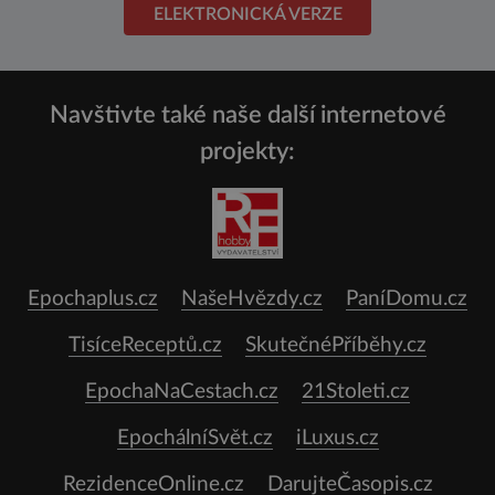
ELEKTRONICKÁ VERZE
Navštivte také naše další internetové
projekty:
Epochaplus.cz
NašeHvězdy.cz
PaníDomu.cz
TisíceReceptů.cz
SkutečnéPříběhy.cz
EpochaNaCestach.cz
21Stoleti.cz
EpochálníSvět.cz
iLuxus.cz
RezidenceOnline.cz
DarujteČasopis.cz