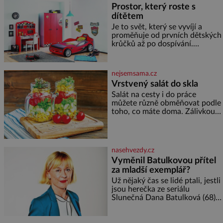
Kohn a Stiassni se stanou
Prostor, který roste s
jednou z hlavních
dítětem
dramaturgických linií festivalu
židovské kultury ŠTETL FEST
Je to svět, který se vyvíjí a
2026. Některé návraty nejsou
proměňuje od prvních dětských
jednoduché. Místa, která si
krůčků až po dospívání.
člověk pamatuje z rodinných
Správně navržený pokoj
vyprávění, už dávno
podporuje bezpečí, kreativitu,
soustředění i odpočinek a
nejsemsama.cz
reaguje na každou etapu života
Vrstvený salát do skla
a specifické potřeby dítěte. Pro
Salát na cesty i do práce
nejmenší je klíčová
můžete různě obměňovat podle
jednoduchost, měkkost a
toho, co máte doma. Zálivkou
bezpečí, proto by pokoj
ho zalijte až těsně před
miminka měl působit především
podáváním, aby zeleninu
klidně a útulně. Předškolní věk
nerozmočila. Na 2 porce
je
potřebujete: ✿ 1/4 ledového
nasehvezdy.cz
nebo jiného salátu (římský salát,
Vyměnil Batulkovou přítel
polníček…) ✿ 1 malá konzerva
za mladší exemplář?
kukuřice ✿ ½ okurky ✿ 2
rajčata Zálivka: ✿ 4 lžíce
Už nějaký čas se lidé ptali, jestli
olivového oleje ✿ 1 lžíci
jsou herečka ze seriálu
citronové šťávy ✿ ½ stroužku
Slunečná Dana Batulková (68) a
její partner, režisér Ondřej Zajíc
(56), ještě vůbec spolu. Herečka