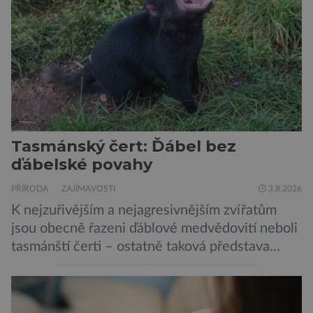
sítí […]
Tasmánský čert: Ďábel bez
ďábelské povahy
PŘÍRODA
ZAJÍMAVOSTI
3.8.2026
K nejzuřivějším a nejagresivnějším zvířatům
jsou obecně řazeni ďáblové medvědovití neboli
tasmánští čerti – ostatně taková představa
vyplývá i z jejich názvu. Tito největší draví
vačnatci, vyskytující se dnes již výhradně na
ostrově Tasmánie, si však takovou nálepku