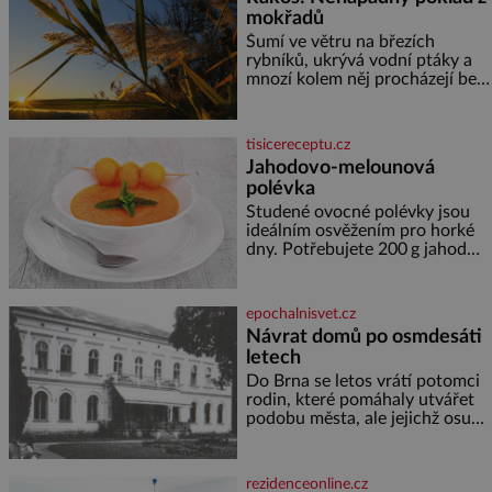
nejvýznamnějších vodních
mokřadů
elektráren v Evropě, vydat se na
horské hřebeny, projet se na
Šumí ve větru na březích
koloběžce a den zakončit
rybníků, ukrývá vodní ptáky a
poznáváním památek ve
mnozí kolem něj procházejí bez
Velkých Losinách nebo v
povšimnutí. Přesto právě rákos
termálním
pomáhal stavět domy, vyrábět
lodě, zapisovat první texty a
tisicereceptu.cz
inspiroval řadu pověstí. Tato
Jahodovo-melounová
skromná, ale užitečná rostlina
polévka
provází člověka už tisíce let.
Většina lidí vnímá rákos jen jako
Studené ovocné polévky jsou
obyčejnou kulisu letního
ideálním osvěžením pro horké
koupání. Stačí se však podívat
dny. Potřebujete 200 g jahod
600 g žlutého melounu 100 ml
sladkého dezertního vína 50 g
cukru krystal 1 lžíci medu 200 g
epochalnisvet.cz
zakysané sm
Návrat domů po osmdesáti
letech
Do Brna se letos vrátí potomci
rodin, které pomáhaly utvářet
podobu města, ale jejichž osudy
dramaticky přerušila druhá
světová válka. Příběhy rodů
Placzek, Löw-Beer, Fuhrmann,
rezidenceonline.cz