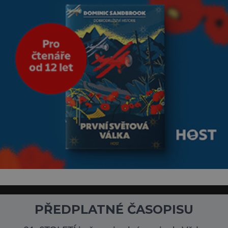
Sucho, prosolené písky a
extrémně
PŘEDPLATNÉ ČASOPISU