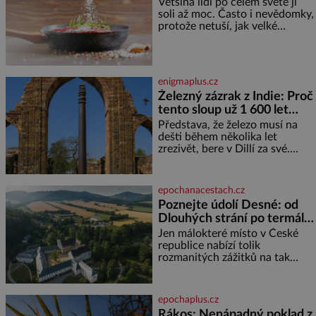
Většina lidí po celém světě jí
pokud odpustíte, znatelně se
soli až moc. Často i nevědomky,
vám uleví. Když se ke mně
protože netuší, jak velké
doneslo, že si manžel pořídil
množství se jí skrývá v
milenku,
průmyslově vyráběných
potravinách, dokonce i těch
sladkých. Sůl je zdravá Ale v
enigmaplus.cz
ani ne třetinovém množství, než
Železný zázrak z Indie: Proč
je pro většinu populace běžné.
tento sloup už 1 600 let
Její základní složky– sodík a
chlór – jsou zásadní pro
nezná rez?
Představa, že železo musí na
správné hospodaření
dešti během několika let
zrezivět, bere v Dillí za své.
Uprostřed komplexu Qutb stojí
více než sedm metrů vysoký
železný sloup, který už přibližně
epochanacestach.cz
1 600 let odolává počasí
Poznejte údolí Desné: od
Dlouhých strání po termální
prameny
Jen málokteré místo v České
republice nabízí tolik
rozmanitých zážitků na tak
malém území jako údolí řeky
Desné v srdci Jeseníků. Během
jediného dne můžete
epochaplus.cz
nahlédnout do útrob jedné z
Rákos: Nenápadný poklad z