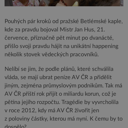
Pouhých pár kroků od pražské Betlémské kaple,
kde za pravdu bojoval Mistr Jan Hus, 21.
července, příznačně pět minut po dvanácté,
přišlo svoji pravdu hájit na unikátní happening
několik stovek vědeckých pracovníků.
Nelíbí se jim, že podle plánů, které schválila
vláda, se mají ubrat peníze AV ČR a přidělit
jiným, zejména průmyslovým podnikům. Tak má
AV ČR příští rok přijít o miliardu korun, což je
pětina jejího rozpočtu. Tragédie by vyvrcholila
v roce 2012, kdy má AV ČR živořit jen
z poloviny částky, kterou má nyní. K čemu by to
dospělo?