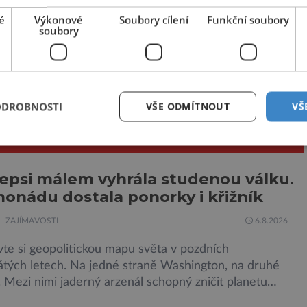
é
Výkonové
Soubory cílení
Funkční soubory
Další článek
soubory
Zářící opičky by mohly napomoci při léčení
geneticky podmíněných nemocí
ODROBNOSTI
VŠE ODMÍTNOUT
VŠ
VISEJÍCÍ ČLÁNKY
epsi málem vyhrála studenou válku.
monádu dostala ponorky i křižník
ZAJÍMAVOSTI
6.8.2026
te si geopolitickou mapu světa v pozdních
tých letech. Na jedné straně Washington, na druhé
Mezi nimi jaderný arzenál schopný zničit planetu
rát dokola, železná opona a miliony vojáků v