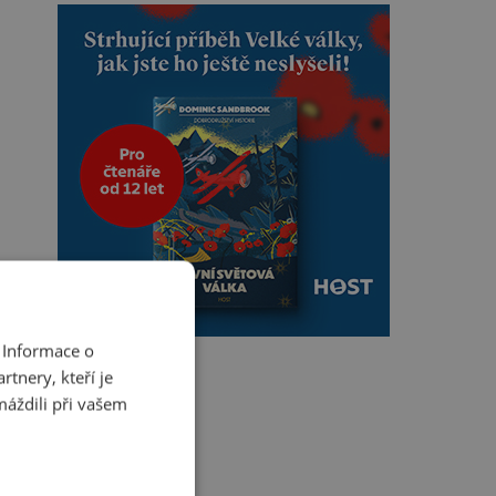
 Informace o
tnery, kteří je
máždili při vašem