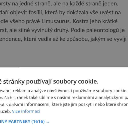
 prsty na jedné straně, ale na každé straně jeden.
ří objevit fosílii, která by dokázala vše uvést na
odle všeho právě Limusaurus. Kostra jeho krátké
st, ale silně vyvinutý druhý. Podle paleontologů je
ndence, která vedla až ke způsobu, jakým se vyvíjí
 stránky používají soubory cookie.
obsahu, reklam a analýze návštěvnosti používáme soubory cookie.
ašich stránek také sdílíme s našimi reklamními a analytickými par
 s dalšími informacemi, které jste jim poskytli nebo které shro
služeb.
Více informací
HNY PARTNERY
(1616) →
Sdílet na X