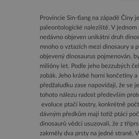
Provincie Sin-ťiang na západě Číny j
paleontologické naleziště. V jednom z
nedávno objeven unikátní druh dinos
mnoho o vztazích mezi dinosaury a pt
objevený dinosaurus pojmenován, byl
milióny let. Podle jeho bezzubých čel
zobák. Jeho krátké horní končetiny a
předžaludku zase napovídají, že se j
tohoto nálezu radost především prot
evoluce ptačí kostry, konkrétně počt
dávným předkům mají totiž ptáci poč
dinosaurů vědci usuzovali, že z tříprs
zakrněly dva prsty na jedné straně.