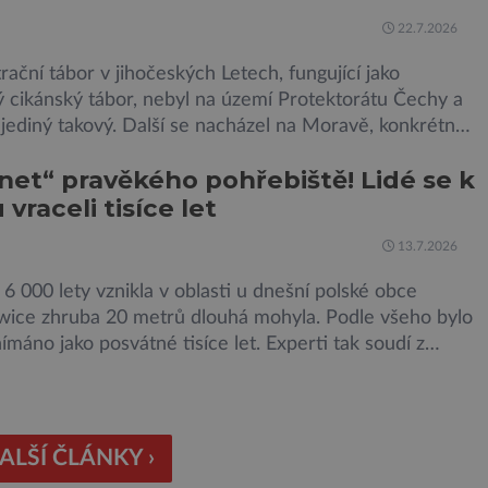
 Černobylské jaderné elektrárny, […]
22.7.2026
ační tábor v jihočeských Letech, fungující jako
 cikánský tábor, nebyl na území Protektorátu Čechy a
jediný takový. Další se nacházel na Moravě, konkrétně
íně u Kunštátu. Jeho pozůstatky byly nedávno
et“ pravěkého pohřebiště! Lidé se k
y archeology. Někteří z asi 1400 Romů a Sintů, kteří
vraceli tisíce let
áboře internováni, v něm vydechli naposledy. Jiné čekal
t do […]
13.7.2026
 6 000 lety vznikla v oblasti u dnešní polské obce
ice zhruba 20 metrů dlouhá mohyla. Podle všeho bylo
ímáno jako posvátné tisíce let. Experti tak soudí z
 o dost mladších kruhových mohyl, které se nacházejí v
tarší. Na archeologických pracích se podíleli experti ze
ské univerzity v Plzni, […]
ALŠÍ ČLÁNKY ›