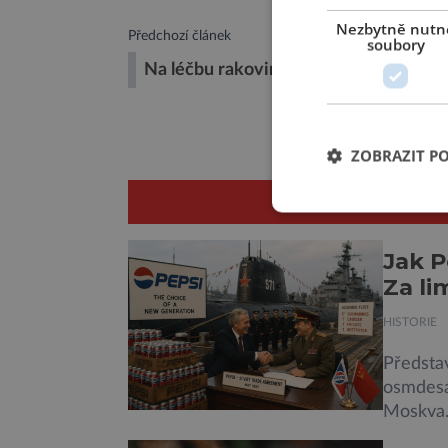
Nezbytně nutn
Předchozí článek
soubory
Na léčbu rakoviny bez chemie!
ZOBRAZIT P
SOU
Jak P
Za li
HISTORIE
Představ
osmdesá
Moskva. 
padesátk