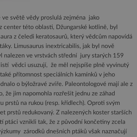
e ve světě vědy proslulá zejména jako
 center této oblasti, Džungarské kotlině, byl
aura z čeledi keratosaurů, který vědcům napovídá
áky. Limusaurus inextricabilis, jak byl nově
 nalezen ve vrstvách střední jury starých 159
istí vědci usuzují, že měl nejspíše plně vyvinutý
 také přítomnost speciálních kamínků v jeho
ednalo o býložravé zvíře. Paleontologové mají ale z
o, že jim napomohla rozřešit jednu ze záhad
u prstů na rukou (resp. křídlech). Oproti svým
et prstů redukovaný. Z nalezených koster starších
tí ptáci vznikli tak, že z původní končetiny zcela
 Výzkumy zárodků dnešních ptáků však naznačují