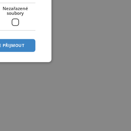
Nezařazené
soubory
E PŘIJMOUT