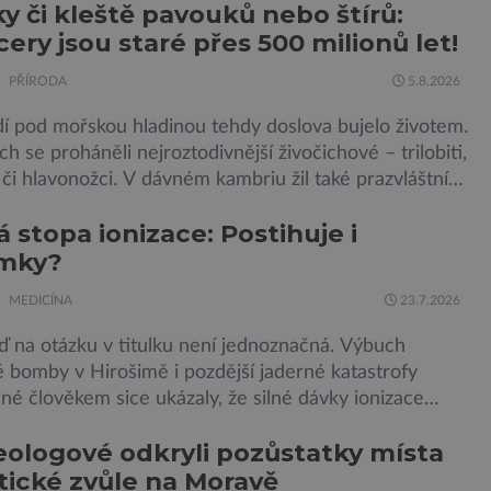
y či kleště pavouků nebo štírů:
tní pohotovosti. A pak je tu Donald Kendall, generální
cery jsou staré přes 500 milionů let!
společnosti PepsiCo, který se v květnu roku 1989 stává
m flotily, jež čítá sedmnáct […]
PŘÍRODA
5.8.2026
dí pod mořskou hladinou tehdy doslova bujelo životem.
h se proháněli nejroztodivnější živočichové – trilobiti,
i hlavonožci. V dávném kambriu žil také prazvláštní
 podobný tvor, který měl zárodky zbraní typických pro
vá stopa ionizace: Postihuje i
avouky. Pavouci, štíři či klíšťata jsou členovci patřící do
mky?
klepítkatců. Vyznačují se takzvanými chelicerami, které
ředstavují právě […]
MEDICÍNA
23.7.2026
 na otázku v titulku není jednoznačná. Výbuch
 bomby v Hirošimě i pozdější jaderné katastrofy
é člověkem sice ukázaly, že silné dávky ionizace
 a že slabší a dlouhodobé záření poškozuje DNA. Přesto
ologové odkryli pozůstatky místa
le zcela jasné, nakolik se mutace vzniklé ozářením
tické zvůle na Moravě
í na potomstvo. Před pěti lety, těsně před 35. výročím