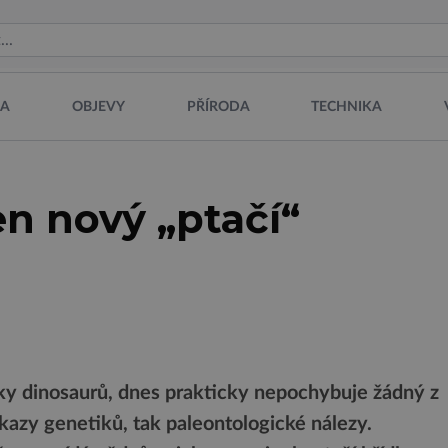
NA
OBJEVY
PŘÍRODA
TECHNIKA
en nový „ptačí“
ky dinosaurů, dnes prakticky nepochybuje žádný z
kazy genetiků, tak paleontologické nálezy.