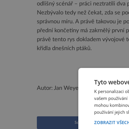
odlišný scénář – práci neztratili dva
Nezbývalo tedy než čekat, zda se poda
správnou míru. A právě takovou je p
přední končetiny má zakrnělý první pr
právě tento rys dokladem vývojové te
křídla dnešních ptáků.
Tyto webové
Autor: Jan Weyer
K personalizaci 
vašem používání n
mohou kombinovat
používání jejich 
ZOBRAZIT VŠEC
Sdílet na Facebooku