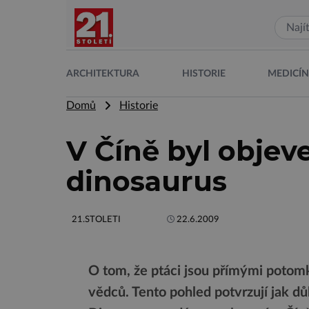
ARCHITEKTURA
HISTORIE
MEDICÍ
Domů
Historie
V Číně byl objev
dinosaurus
21.STOLETI
22.6.2009
O tom, že ptáci jsou přímými potom
vědců. Tento pohled potvrzují jak dů