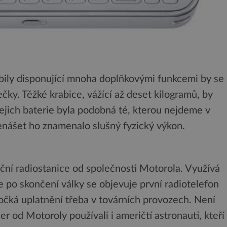
bily disponující mnoha doplňkovými funkcemi by se
ečky. Těžké krabice, vážící až deset kilogramů, by
Jejich baterie byla podobná té, kterou nejdeme v
přenášet ho znamenalo slušný fyzický výkon.
uční radiostanice od společnosti Motorola. Využívá
 po skončení války se objevuje první radiotelefon
dočká uplatnění třeba v továrních provozech. Není
er od Motoroly používali i američtí astronauti, kteří