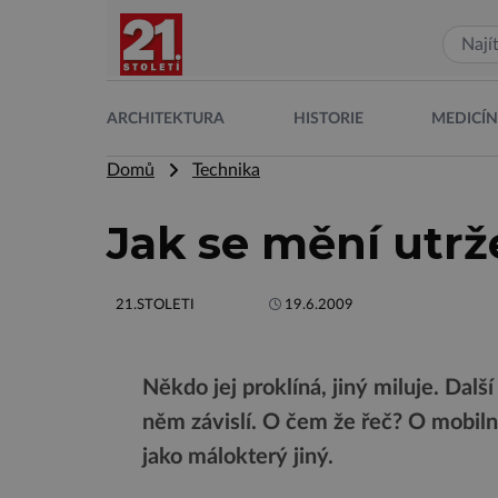
ARCHITEKTURA
HISTORIE
MEDICÍ
Domů
Technika
Jak se mění utrž
21.STOLETI
19.6.2009
Někdo jej proklíná, jiný miluje. Další 
něm závislí. O čem že řeč? O mobilní
jako málokterý jiný.