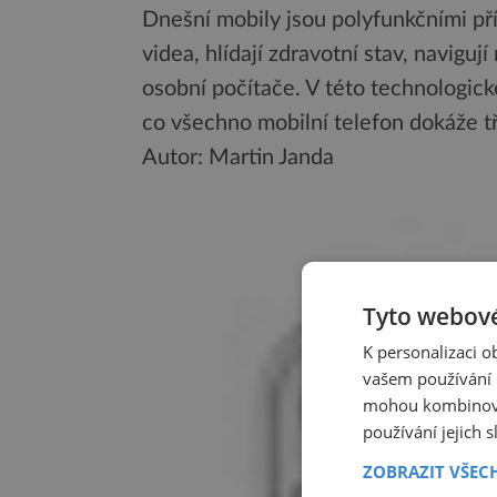
Dnešní mobily jsou polyfunkčními přís
videa, hlídají zdravotní stav, naviguj
osobní počítače. V této technologické
co všechno mobilní telefon dokáže tř
Autor: Martin Janda
Tyto webové
K personalizaci 
vašem používání n
mohou kombinovat
používání jejich 
ZOBRAZIT VŠEC