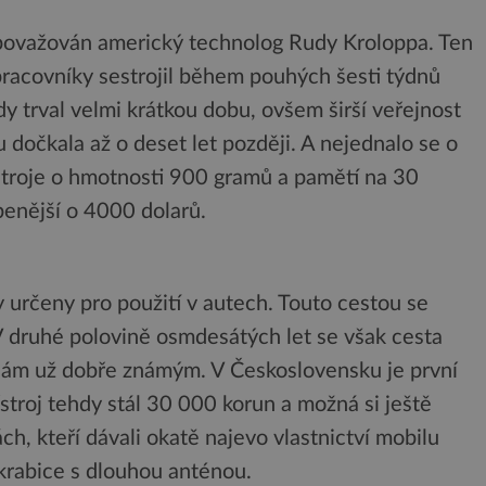
 považován americký technolog Rudy Kroloppa. Ten
racovníky sestrojil během pouhých šesti týdnů
y trval velmi krátkou dobu, ovšem širší veřejnost
 dočkala až o deset let později. A nejednalo se o
ístroje o hmotnosti 900 gramů a pamětí na 30
benější o 4000 dolarů.
y určeny pro použití v autech. Touto cestou se
V druhé polovině osmdesátých let se však cesta
ám už dobře známým. V Československu je první
ístroj tehdy stál 30 000 korun a možná si ještě
h, kteří dávali okatě najevo vlastnictví mobilu
krabice s dlouhou anténou.