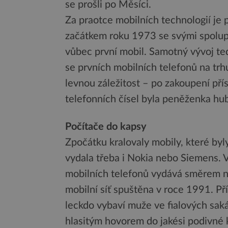
se prošli po Měsíci.
Za praotce mobilních technologií je
začátkem roku 1973 se svými spolup
vůbec první mobil. Samotný vývoj ted
se prvních mobilních telefonů na trhu
levnou záležitost – po zakoupení př
telefonních čísel byla peněženka hu
Počítače do kapsy
Zpočátku kralovaly mobily, které byl
vydala třeba i Nokia nebo Siemens. 
mobilních telefonů vydává směrem n
mobilní síť spuštěna v roce 1991. Př
leckdo vybaví muže ve fialových sakác
hlasitým hovorem do jakési podivné 