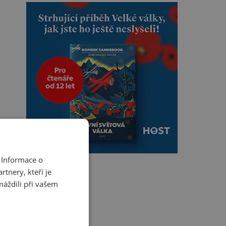
 Informace o
tnery, kteří je
máždili při vašem