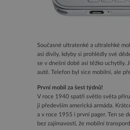
Současné ultratenké a ultralehké mo
asi divily, kdyby si prohlédly své děd
se v dnešní době asi těžko uchytily. 
autě. Telefon byl sice mobilní, ale 
První mobil za šest týdnů!
V roce 1940 spatří světlo světa přír
ji především americká armáda. Krátce
a v roce 1955 i první pager. Ten se 
bez zajímavostí, že mobilní transpord