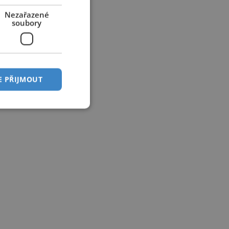
Nezařazené
soubory
E PŘIJMOUT