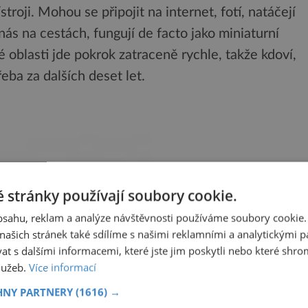
troji. Mohou se připojit na internet, fotí, natáčejí
í nás na cestách, fungují de facto jako miniaturní
 oblasti jde pokrok zatraceně rychle, takže kdoví,
eba za dalších deset let.
 stránky používají soubory cookie.
obsahu, reklam a analýze návštěvnosti používáme soubory cookie.
ašich stránek také sdílíme s našimi reklamními a analytickými par
 s dalšími informacemi, které jste jim poskytli nebo které shro
služeb.
Více informací
HNY PARTNERY
(1616) →