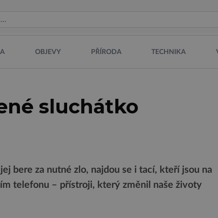
NA
OBJEVY
PŘÍRODA
TECHNIKA
ené sluchátko
jej bere za nutné zlo, najdou se i tací, kteří jsou na
m telefonu – přístroji, který změnil naše životy