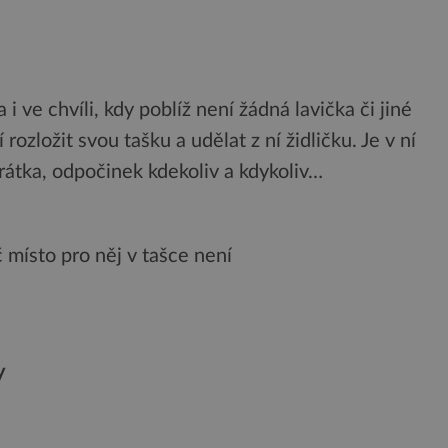
 ve chvíli, kdy poblíž není žádná lavička či jiné
ozložit svou tašku a udělat z ní židličku. Je v ní
krátka, odpočinek kdekoliv a kdykoliv…
 místo pro něj v tašce není
y