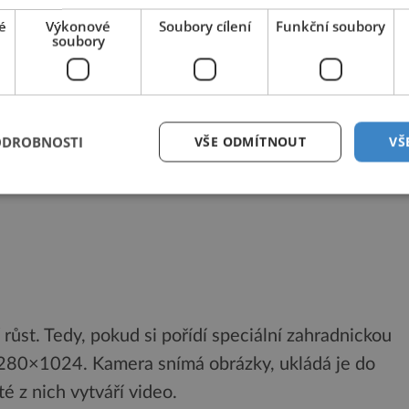
é
Výkonové
Soubory cílení
Funkční soubory
 Spotřeba systému se v reálném čase přizpůsobuje
soubory
zení výkonu.
ODROBNOSTI
VŠE ODMÍTNOUT
VŠ
o procesory vyjde na 140 000 Kč
í růst. Tedy, pokud si pořídí speciální zahradnickou
1280×1024. Kamera snímá obrázky, ukládá je do
é z nich vytváří video.