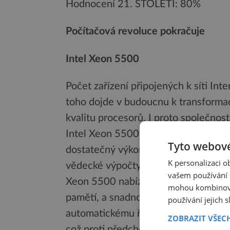
Hodnocení 21. STOLETÍ: 80%
Počítačová revoluce pokračuje
Intel Xeon 5500
Počet zařízení připojených k síti Inte
toho dojde v budoucnu k transformac
kvalitu procesorů. I proto společnos
Intel Xeon 5500. Počítače založené
Tyto webové
dostatečný výkon jak pro firemní úlo
K personalizaci 
vědecké výpočty při výzkumu nových 
vašem používání n
Xeon 5500 nabízí oproti předchozí
mohou kombinovat
pamětí, a snadno tedy zvládá nejrůzn
používání jejich 
automatickému řízení výkonu nepřek
ZOBRAZIT VŠEC
což proti předchozí generaci předst