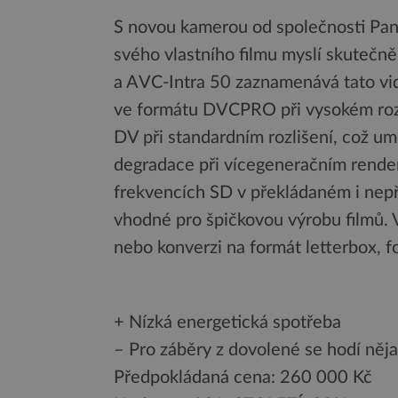
S novou kamerou od společnosti Panas
svého vlastního filmu myslí skutečn
a AVC-Intra 50 zaznamenává tato vi
ve formátu DVCPRO při vysokém ro
DV při standardním rozlišení, což u
degradace při vícegeneračním render
frekvencích SD v překládaném i nep
vhodné pro špičkovou výrobu filmů. 
nebo konverzi na formát letterbox, f
+ Nízká energetická spotřeba
– Pro záběry z dovolené se hodí něj
Předpokládaná cena: 260 000 Kč