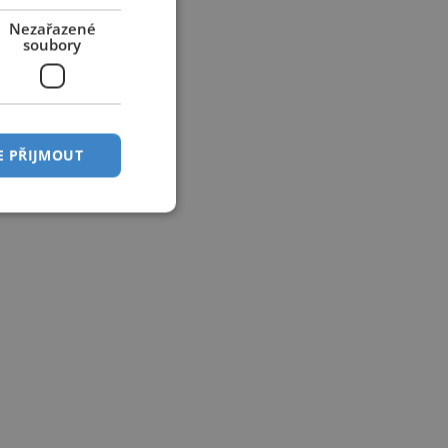
Nezařazené
soubory
E PŘIJMOUT