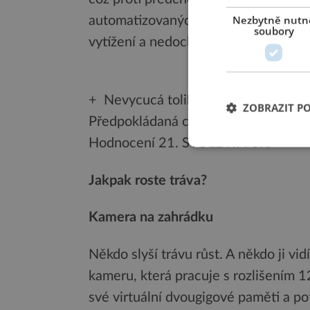
Nezbytně nutn
automatizovaných operačních stavů.
soubory
vytížení a nedochází k žádnému ome
+ Nevycucá tolik elektřiny
ZOBRAZIT P
Předpokládaná cena: Server s těmit
Hodnocení 21. STOLETÍ: 90%
Jakpak roste tráva?
Kamera na zahrádku
Někdo slyší trávu růst. A někdo ji vid
kameru, která pracuje s rozlišením 
své virtuální dvougigové paměti a pot