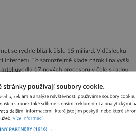
rnet se rychle blíží k číslu 15 miliard. V důsledku
i internetu. To samozřejmě klade nárok i na vyšší
t Intel uvedla 17 nových procesorů v čele s řadou
 na nových procesorech Intel Xeon poskytnou
 stránky používají soubory cookie.
hy s vysokokapacitními transakcemi, tak pro
obsahu, reklam a analýze návštěvnosti používáme soubory cookie.
zdrojů energie či vzdálených galaxií. Platforma
ašich stránek také sdílíme s našimi reklamními a analytickými par
m serverovým procesorům trojnásobnou propustnost
 s dalšími informacemi, které jste jim poskytli nebo které shro
ější úlohy a pracovní podmínky. Díky
služeb.
Více informací
račuje spotřeba procesoru v nečinnosti 10 wattů,
HNY PARTNERY
(1616) →
avuje 50% úsporu3. Procesory poskytují až 15