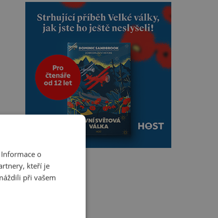
 Informace o
tnery, kteří je
máždili při vašem