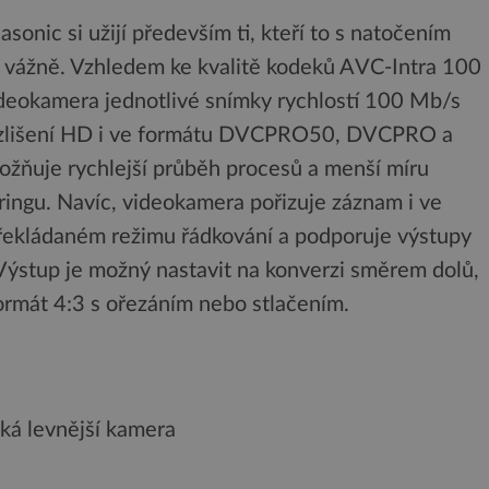
onic si užijí především ti, kteří to s natočením
ě vážně. Vzhledem ke kvalitě kodeků AVC-Intra 100
deokamera jednotlivé snímky rychlostí 100 Mb/s
zlišení HD i ve formátu DVCPRO50, DVCPRO a
možňuje rychlejší průběh procesů a menší míru
ingu. Navíc, videokamera pořizuje záznam i ve
řekládaném režimu řádkování a podporuje výstupy
Výstup je možný nastavit na konverzi směrem dolů,
ormát 4:3 s ořezáním nebo stlačením.
aká levnější kamera