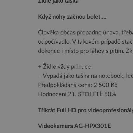
Židle jako taška
Když nohy začnou bolet….
Člověka občas přepadne únava, třeba i
odpočívadlo. V takovém případě stačí r
dokonce i místo pro láhev s pitím. Z
+ Židle vždy při ruce
– Vypadá jako taška na notebook, leč
Předpokládaná cena: 2 500 Kč
Hodnocení 21. STOLETÍ: 50%
Třikrát Full HD pro videoprofesionál
Videokamera AG-HPX301E