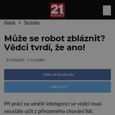
Domů
Technika
Může se robot zbláznit?
Vědci tvrdí, že ano!
21.STOLETI
7.4.2009
Sdílet na Facebooku
Sdílet na X
Při práci na umělé inteligencí se vědci musí
neustále učit z přirozeného chování lidí.