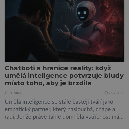
her, sledování pornografie, sledování sociálních
sítí […]
Chatboti a hranice reality: když
umělá inteligence potvrzuje bludy
místo toho, aby je brzdila
TECHNIKA
26.7.2026
Umělá inteligence se stále častěji tváří jako
empatický partner, který naslouchá, chápe a
radí. Jenže právě tahle domnělá vstřícnost má i
svou temnou stránku… Nová studie výzkumníků