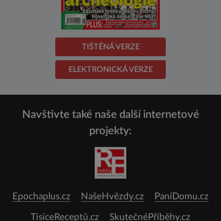
TIŠTĚNÁ VERZE
ELEKTRONICKÁ VERZE
Navštivte také naše další internetové
projekty:
Epochaplus.cz
NašeHvězdy.cz
PaníDomu.cz
TisíceReceptů.cz
SkutečnéPříběhy.cz