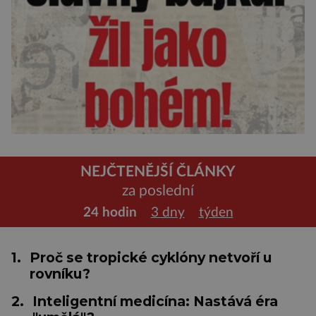
NEJČTENĚJŠÍ ČLÁNKY
za poslední
24 hodin
3 dny
týden
1.
Proč se tropické cyklóny netvoří u
rovníku?
2.
Inteligentní medicína: Nastává éra