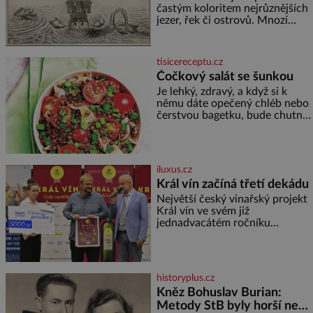
častým koloritem nejrůznějších
jezer, řek či ostrovů. Mnozí
skeptici to přikládají hlavně
snaze dané místo zviditelnit a
přitáhnout k němu pozornost
tisicereceptu.cz
záhadám nakloněných turi
Čočkový salát se šunkou
Je lehký, zdravý, a když si k
němu dáte opečený chléb nebo
čerstvou bagetku, bude chutnat
jedna báseň. Suroviny 250 g
vaší oblíbené čočky 150 g
cherry rajčátek 1 velká červená
cibule 2 lžíce
iluxus.cz
Král vín začíná třetí dekádu
Největší český vinařský projekt
Král vín ve svém již
jednadvacátém ročníku
představil nejlepší domácí vína.
Ta vybírala odborná porota z
celkem 1260 vzorků od 157
vinařů. Král vín, který se – i pře
historyplus.cz
Kněz Bohuslav Burian:
Metody StB byly horší než