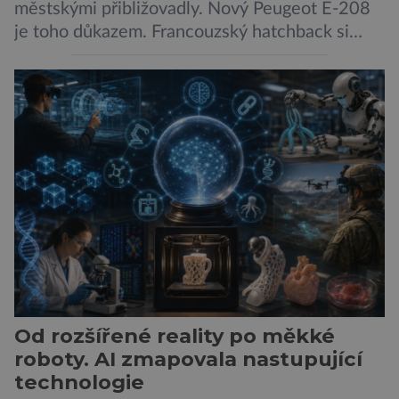
městskými přibližovadly. Nový Peugeot E-208
je toho důkazem. Francouzský hatchback si
zachoval svůj atraktivní design, přidal delší
dojezd a modernější technologie, ale hlavně
ukazuje, že i kompaktní elektromobil může být
autem, se kterým bez obav vyrazíte za hranice
města Peugeot se u modelu 208 trefil do
černého už […]
Od rozšířené reality po měkké
roboty. AI zmapovala nastupující
technologie