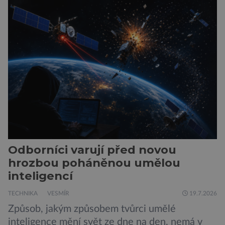
z City University of New York a King’s College
London ukazuje, že někteří choboti, včetně
populárního systému Grok od firmy xAI Elona
Muska, mají tendenci podporovat bludné
představy […]
Odborníci varují před novou
hrozbou poháněnou umělou
inteligencí
TECHNIKA
VESMÍR
19.7.2026
Způsob, jakým způsobem tvůrci umělé
inteligence mění svět ze dne na den, nemá v