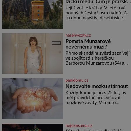
lžičku medu. Čím je pražský
elektráren v Evropě, vydat se na
med ze střech tak ceněný?
horské hřebeny, projet se na
Její život je krátký. V létě trvá
koloběžce a den zakončit
pouhých šest až osm týdnů. Za
poznáváním památek ve
tu dobu navštíví desetitisíce
Velkých Losinách nebo v
květů, nalétá stovky kilometrů a
termálním
vyrobí přibližně devět gramů
medu – zhruba jednu čajovou
nasehvezdy.cz
lžičku. Sama o sobě se může
Pomsta Munzarové
zdát bezvýznamná. Teprve když
nevěrnému muži?
se spojí s dalšími desítkami tisíc
příslušnic svého včelstva,
Přímo skandální zvěsti zaznívají
vznikne jeden z
ve spojitosti s herečkou
nejdokonalejších organismů
Barborou Munzarovou (54) a
hercem Martinem Trnavským
(56). Munzarová měla být totiž
viděna s jakýmsi sympaťákem, s
panidomu.cz
nímž se velmi družně, až d
Nedovolte mozku stárnout
Každý, komu je přes 25 let, by
měl pravidelně procvičovat
mozkové závity. V tomto
období se totiž začíná
zhoršovat paměť. Možná máte
problém vzpomenout si na
jméno kolegy z práce. Nebo
nejsemsama.cz
marně v paměti lovíte název