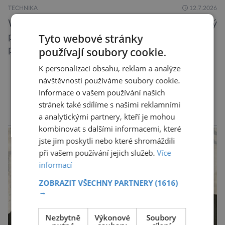
TECHNIKA
12.7.2026
Wikipedie je v mnohých ohledech neocenitelný
pomocník, zejména její anglická verze, která je
Tyto webové stránky
podle některých výzkumů dokonce přesnější
používají soubory cookie.
než slavná Encyclopedia Britannica. Nyní se
K personalizaci obsahu, reklam a analýze
internetová studna znalostí proměnila v
návštěvnosti používáme soubory cookie.
křišťálovou kouli, ze které umělá inteligence
DALŠÍ ČLÁNKY ›
Informace o vašem používání našich
věštila, které technologie v dohledné
stránek také sdílíme s našimi reklamními
budoucnosti nejvíce zasáhnou naši společnost.
a analytickými partnery, kteří je mohou
reklama
Za vším stojí australští výzkumníci, kteří pomocí
kombinovat s dalšími informacemi, které
jste jim poskytli nebo které shromáždili
umělé inteligence a […]
při vašem používání jejich služeb.
Více
informací
ZOBRAZIT VŠECHNY PARTNERY
(1616)
→
Nezbytně
Výkonové
Soubory