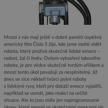
Mnozí z nás mají ještě v dobré paměti úspěšný
americký film Číslo 5 žije, kde jsme mohli vidět
robota, který prožívá skutečně lidské emoce –
radost, žal či hněv. Ovšem vytvoření takového
robota, je pro vědce skutečně tvrdým oříškem a
mnozí tento úkol považují za nesplnitelný. Již
dnes se sice někteří tvůrci pyšní roboty
s lidskými rysy, kteří prý dokáží emoce vyjádřit,
například se usmát, jako reakci na určité
situace. Ale to jsou stále jen naprogramované
úkony, které nemají se skutečnými emocemi nic