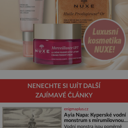
NENECHTE SI UJÍT DALŠÍ
ZAJÍMAVÉ ČLÁNKY
enigmaplus.cz
Ayia Napa: Kyperské vodní
monstrum s mírumilovnou
povahou
Vodní monstra jsou poměrně