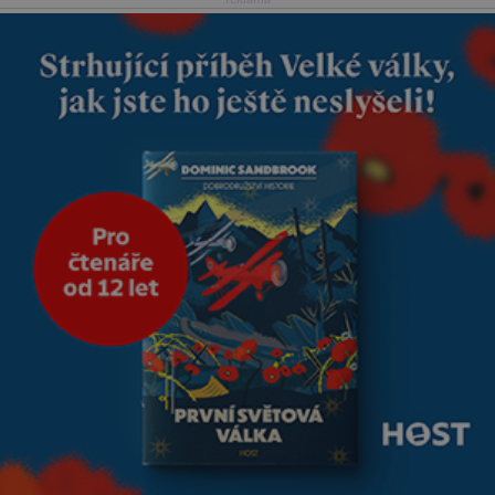
reaguje na každou etapu života
a specifické potřeby dítěte. Pro
nejmenší je klíčová
jednoduchost, měkkost a
bezpečí, proto by pokoj
miminka měl působit především
klidně a útulně. Předškolní věk
je