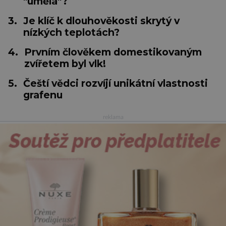
"umělá"?
3.
Je klíč k dlouhověkosti skrytý v
nízkých teplotách?
4.
Prvním člověkem domestikovaným
zvířetem byl vlk!
5.
Čeští vědci rozvíjí unikátní vlastnosti
grafenu
reklama