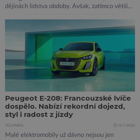
dějinách lidstva obdoby. Avšak, zatímco většina
pozornosti se soustředí na chatboty,
generování obrázků nebo automatizaci práce,
bezpečnostní experti upozorňují na mnohem
méně nápadné riziko. Podle některých
odborníků by už během příštích dvou let mohly
pokročilé systémy AI výrazně usnadnit
kybernetické útoky […]
Peugeot E-208: Francouzské lvíče
dospělo. Nabízí rekordní dojezd,
styl i radost z jízdy
TECHNIKA
16.7.2026
Malé elektromobily už dávno nejsou jen