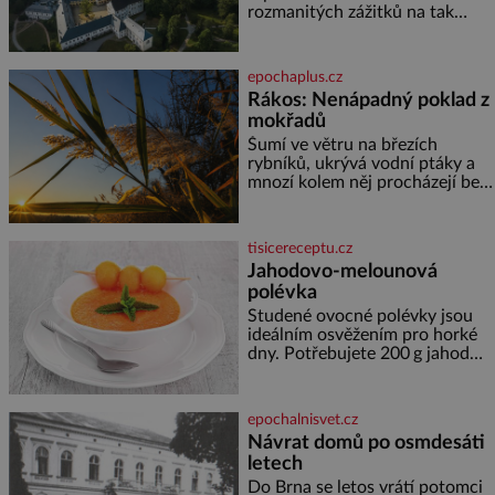
rozmanitých zážitků na tak
malém území jako údolí řeky
Desné v srdci Jeseníků. Během
jediného dne můžete
epochaplus.cz
nahlédnout do útrob jedné z
Rákos: Nenápadný poklad z
nejvýznamnějších vodních
mokřadů
elektráren v Evropě, vydat se na
horské hřebeny, projet se na
Šumí ve větru na březích
koloběžce a den zakončit
rybníků, ukrývá vodní ptáky a
poznáváním památek ve
mnozí kolem něj procházejí bez
Velkých Losinách nebo v
povšimnutí. Přesto právě rákos
termálním
pomáhal stavět domy, vyrábět
lodě, zapisovat první texty a
tisicereceptu.cz
inspiroval řadu pověstí. Tato
Jahodovo-melounová
skromná, ale užitečná rostlina
polévka
provází člověka už tisíce let.
Většina lidí vnímá rákos jen jako
Studené ovocné polévky jsou
obyčejnou kulisu letního
ideálním osvěžením pro horké
koupání. Stačí se však podívat
dny. Potřebujete 200 g jahod
600 g žlutého melounu 100 ml
sladkého dezertního vína 50 g
cukru krystal 1 lžíci medu 200 g
epochalnisvet.cz
zakysané sm
Návrat domů po osmdesáti
letech
Do Brna se letos vrátí potomci