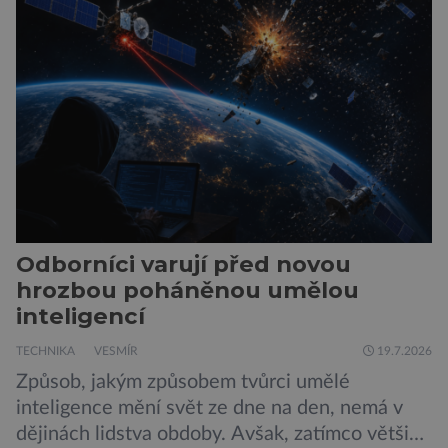
London ukazuje, že někteří choboti, včetně
populárního systému Grok od firmy xAI Elona
Muska, mají tendenci podporovat bludné
představy […]
Odborníci varují před novou
hrozbou poháněnou umělou
inteligencí
TECHNIKA
VESMÍR
19.7.2026
Způsob, jakým způsobem tvůrci umělé
inteligence mění svět ze dne na den, nemá v
dějinách lidstva obdoby. Avšak, zatímco většina