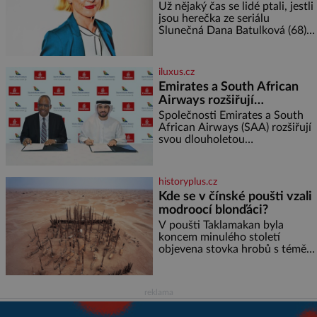
rajčata Zálivka: ✿ 4 lžíce
Už nějaký čas se lidé ptali, jestli
olivového oleje ✿ 1 lžíci
jsou herečka ze seriálu
citronové šťávy ✿ ½ stroužku
Slunečná Dana Batulková (68) a
její partner, režisér Ondřej Zajíc
(56), ještě vůbec spolu. Herečka
od sebe přítele od samého
iluxus.cz
začátku odhán
Emirates a South African
Airways rozšiřují
partnerství. Cestujícím
Společnosti Emirates a South
nově zpřístupní dalších
African Airways (SAA) rozšiřují
svou dlouholetou
devět destinací v jižní a
codesharovou spolupráci. Nová
střední Africe
reciproční dohoda zpřístupní
cestujícím devět dalších
historyplus.cz
destinací v jižní a střední Africe
Kde se v čínské poušti vzali
a u
modroocí blonďáci?
V poušti Taklamakan byla
koncem minulého století
objevena stovka hrobů s téměř
netknutými mumiemi. Všichni
mrtví byli pohřbeni s úctou a
četnými milodary. Asi nejvíc
reklama
přitom vědce zaujal hrob
tříměsíčního chlapečka s