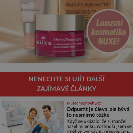
NENECHTE SI UJÍT DALŠÍ
ZAJÍMAVÉ ČLÁNKY
skutecnepribehy.cz
Odpustit je úleva, ale bývá
to nesmírně těžké
Když se ukázalo, že si manžel
našel milenku, rozhodla jsem se
trpělivě vyčkávat, přesvědčena,