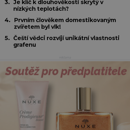
3.
Je klíč k dlouhověkosti skrytý v
nízkých teplotách?
4.
Prvním člověkem domestikovaným
zvířetem byl vlk!
5.
Čeští vědci rozvíjí unikátní vlastnosti
grafenu
reklama