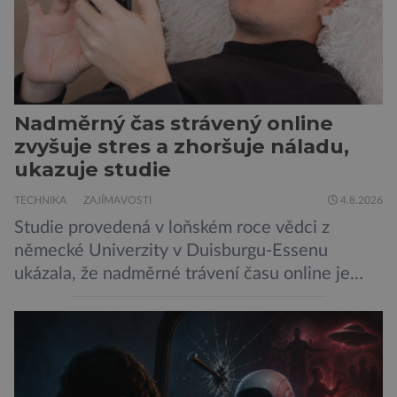
Nadměrný čas strávený online
zvyšuje stres a zhoršuje náladu,
ukazuje studie
TECHNIKA
ZAJÍMAVOSTI
4.8.2026
Studie provedená v loňském roce vědci z
německé Univerzity v Duisburgu-Essenu
ukázala, že nadměrné trávení času online je
spojeno s vyšší úrovní stresu, horší náladou a
vede k zanedbávání dalších aktivit. Zúčastnilo
se jí 900 dospělých Němců, kteří uvedli, že se v
posledním roce alespoň jednou zapojili do hraní
her, sledování pornografie, sledování sociálních