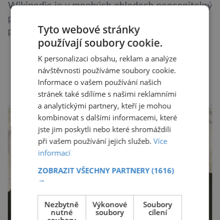
Wikipedie je v mnohých ohledech neocenitelný
pomocník, zejména její anglická verze, která je
Tyto webové stránky
podle některých výzkumů dokonce přesnější
používají soubory cookie.
než slavná Encyclopedia Britannica. Nyní se
internetová studna znalostí proměnila v
K personalizaci obsahu, reklam a analýze
křišťálovou kouli, ze které umělá inteligence
návštěvnosti používáme soubory cookie.
DALŠÍ ČLÁNKY ›
Informace o vašem používání našich
věštila, které technologie v dohledné
stránek také sdílíme s našimi reklamními
budoucnosti nejvíce zasáhnou naši společnost.
reklama
a analytickými partnery, kteří je mohou
Za vším stojí australští výzkumníci, kteří pomocí
kombinovat s dalšími informacemi, které
umělé inteligence a […]
jste jim poskytli nebo které shromáždili
při vašem používání jejich služeb.
Více
informací
ZOBRAZIT VŠECHNY PARTNERY
(1616)
→
Nezbytně
Výkonové
Soubory
nutné
soubory
cílení