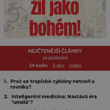
NEJČTENĚJŠÍ ČLÁNKY
za poslední
24 hodin
3 dny
týden
1.
Proč se tropické cyklóny netvoří u
rovníku?
2.
Inteligentní medicína: Nastává éra
"umělá"?