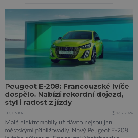
pozornosti se soustředí na chatboty,
generování obrázků nebo automatizaci práce,
bezpečnostní experti upozorňují na mnohem
méně nápadné riziko. Podle některých
odborníků by už během příštích dvou let mohly
pokročilé systémy AI výrazně usnadnit
kybernetické útoky […]
Peugeot E-208: Francouzské lvíče
dospělo. Nabízí rekordní dojezd,
styl i radost z jízdy
TECHNIKA
16.7.2026
Malé elektromobily už dávno nejsou jen
městskými přibližovadly. Nový Peugeot E-208