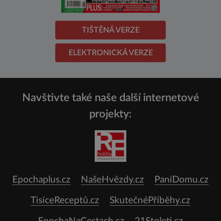
TIŠTĚNÁ VERZE
ELEKTRONICKÁ VERZE
Navštivte také naše další internetové
projekty:
Epochaplus.cz
NašeHvězdy.cz
PaníDomu.cz
TisíceReceptů.cz
SkutečnéPříběhy.cz