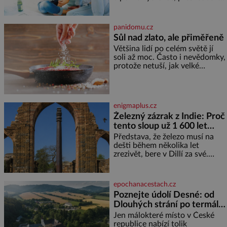
že se dříve či později vrátí k
rodině. Možná je to jedna z
nejtěžších věcí na světě. Ale
panidomu.cz
každý, kdo s tím má nějaké
Sůl nad zlato, ale přiměřeně
zkušenosti, se zapřísahá, že
Většina lidí po celém světě jí
pokud odpustíte, znatelně se
soli až moc. Často i nevědomky,
vám uleví. Když se ke mně
protože netuší, jak velké
doneslo, že si manžel pořídil
množství se jí skrývá v
milenku,
průmyslově vyráběných
potravinách, dokonce i těch
sladkých. Sůl je zdravá Ale v
enigmaplus.cz
ani ne třetinovém množství, než
Železný zázrak z Indie: Proč
je pro většinu populace běžné.
tento sloup už 1 600 let
Její základní složky– sodík a
chlór – jsou zásadní pro
nezná rez?
Představa, že železo musí na
správné hospodaření
dešti během několika let
zrezivět, bere v Dillí za své.
Uprostřed komplexu Qutb stojí
více než sedm metrů vysoký
železný sloup, který už přibližně
epochanacestach.cz
1 600 let odolává počasí
Poznejte údolí Desné: od
Dlouhých strání po termální
prameny
Jen málokteré místo v České
republice nabízí tolik