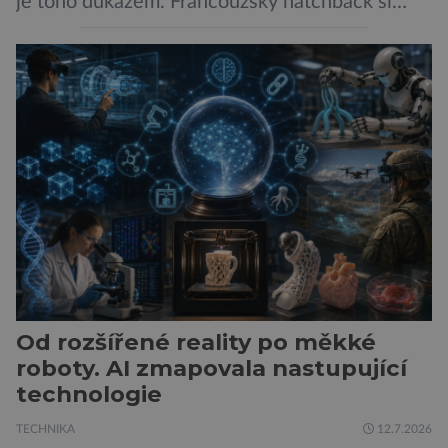
je toho důkazem. Francouzský hatchback si
zachoval svůj atraktivní design, přidal delší
dojezd a modernější technologie, ale hlavně
ukazuje, že i kompaktní elektromobil může být
autem, se kterým bez obav vyrazíte za hranice
města Peugeot se u modelu 208 trefil do
černého už […]
Od rozšířené reality po měkké
roboty. AI zmapovala nastupující
technologie
TECHNIKA
12.7.2026