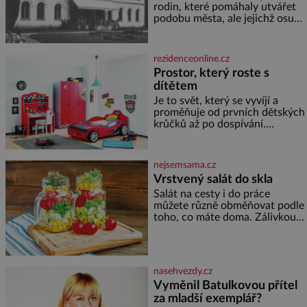
rodin, které pomáhaly utvářet
podobu města, ale jejichž osudy
dramaticky přerušila druhá
světová válka. Příběhy rodů
Placzek, Löw-Beer, Fuhrmann,
rezidenceonline.cz
Kohn a Stiassni se stanou
Prostor, který roste s
jednou z hlavních
dítětem
dramaturgických linií festivalu
židovské kultury ŠTETL FEST
Je to svět, který se vyvíjí a
2026. Některé návraty nejsou
proměňuje od prvních dětských
jednoduché. Místa, která si
krůčků až po dospívání.
člověk pamatuje z rodinných
Správně navržený pokoj
vyprávění, už dávno
podporuje bezpečí, kreativitu,
soustředění i odpočinek a
nejsemsama.cz
reaguje na každou etapu života
Vrstvený salát do skla
a specifické potřeby dítěte. Pro
Salát na cesty i do práce
nejmenší je klíčová
můžete různě obměňovat podle
jednoduchost, měkkost a
toho, co máte doma. Zálivkou
bezpečí, proto by pokoj
ho zalijte až těsně před
miminka měl působit především
podáváním, aby zeleninu
klidně a útulně. Předškolní věk
nerozmočila. Na 2 porce
je
potřebujete: ✿ 1/4 ledového
nasehvezdy.cz
nebo jiného salátu (římský salát,
Vyměnil Batulkovou přítel
polníček…) ✿ 1 malá konzerva
za mladší exemplář?
kukuřice ✿ ½ okurky ✿ 2