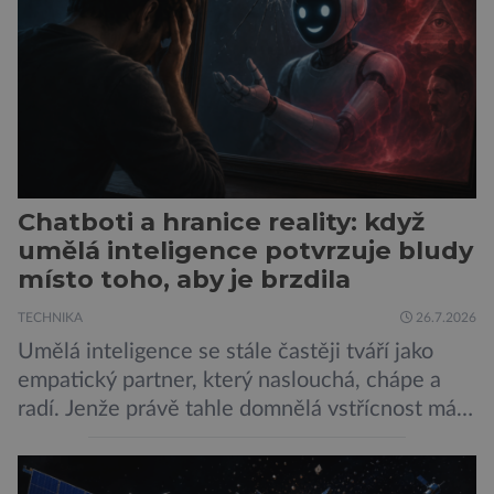
sítí […]
Chatboti a hranice reality: když
umělá inteligence potvrzuje bludy
místo toho, aby je brzdila
TECHNIKA
26.7.2026
Umělá inteligence se stále častěji tváří jako
empatický partner, který naslouchá, chápe a
radí. Jenže právě tahle domnělá vstřícnost má i
svou temnou stránku… Nová studie výzkumníků
z City University of New York a King’s College