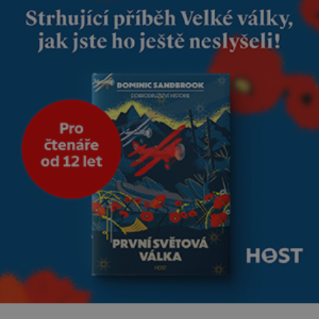
modrou filcovou čapkou, z níž
se draly blonďaté vlásky. Fakt,
že jsou těla dávných lidí
nesmírně dobře zachovalá,
přičítají odborníci zdejším
klimatickým podmínkám.
Sucho, prosolené písky a
extrémně