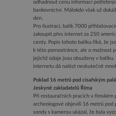
odhadnout cenu informací potřebných
bankovnictví. Málokdo však už dokáž
den.
Pro ilustraci, balík 7000 přihlašovac
zakoupit přes internet za 250 americ
centy. Popis tohoto balíku říká, že 
k této pornostránce, ale o možnost 
jejichž údaje jsou obsaženy v balíku
internetu dá nalézt neskutečně mno
Poklad 16 metrů pod císařským pal
Jeskyně zakladatelů Říma
Při restauračních pracích v římském p
archeologové objevili 16 metrů pod
sondy s kamerou ukázal, že byla vy