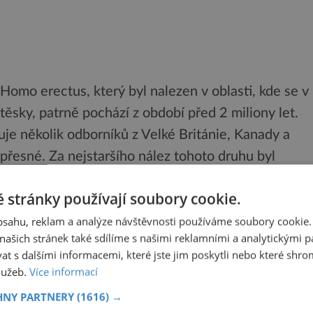
 Homo erectus, který byl nalezen v oblasti, kde se v
těsky, patrně pochází z období před 2 miliony let.
je několik odborníků z Velké Británie, Kanady a
t přesné. Za nejstaršího nález tohoto druhu byl
ovincie Juan-mou z 60. let minulého století,
 stránky používají soubory cookie.
t. Podle paleontologů se jedná o objev, který by
obsahu, reklam a analýze návštěvnosti používáme soubory cookie.
ověka.
ašich stránek také sdílíme s našimi reklamními a analytickými par
 s dalšími informacemi, které jste jim poskytli nebo které shro
í
služeb.
Více informací
HNY PARTNERY
(1616) →
 oznámili, že největším gigantem Sluneční