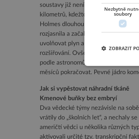
soustavy již není Slunce, nýbrž kome
Nezbytně nutn
soubory
kilometrů, kdežto průměr Slunce se 
Holmes dlouhou dobu nebyla ničím vý
rozjasnila a začala přibírat na objem
uvolňovat plyn a prach a atmosféra 
ZOBRAZIT P
rozšiřování. Ovšem, co k tomuto jevu 
podle astronomů prý jen to, že kometě
měsíců pokračovat. Pevné jádro kom
Jak si vypěstovat náhradní tkáně
Kmenové buňky bez embryí
Dva vědecké týmy nezávisle na sobě 
vrátily do „školních let“, a nechaly s
američtí vědci u několika různých t
aktivovali určité tzv. transkripční fa