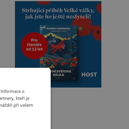
 Informace o
tnery, kteří je
máždili při vašem