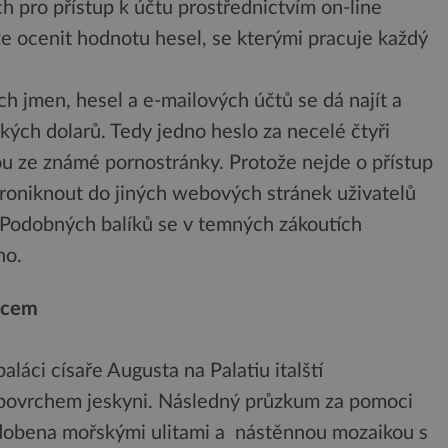
 pro přístup k účtu prostřednictvím on-line
e ocenit hodnotu hesel, se kterými pracuje každý
ích jmen, hesel a e-mailových účtů se dá najít a
kých dolarů. Tedy jedno heslo za necelé čtyři
jsou ze známé pornostránky. Protože nejde o přístup
proniknout do jiných webových stránek uživatelů
. Podobných balíků se v temných zákoutích
ho.
ácem
aláci císaře Augusta na Palatiu italští
 povrchem jeskyni. Následný průzkum za pomoci
zdobena mořskými ulitami a nástěnnou mozaikou s