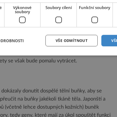
ta Holmes. Její průměr nyní činí 1,4 milionu
é
Výkonové
Soubory cílení
Funkční soubory
soubory
pohybuje okolo 1,39 milionu kilometrů. Kometa
jimečná. 24. října tohoto roku se však náhle
u. Jádro komety totiž začalo ve velkém množství
komety nebo-li koma tím odstartovala své
ODROBNOSTI
VŠE ODMÍTNOUT
VŠ
vedlo, to je pro vědce zatím záhadou. Jisté je
 se její růst zřejmě zalíbil a hodlá v něm ještě pár
ety se však bude pomalu vytrácet.
dokázaly donutit dospělé tělní buňky, aby se
e přeučit na buňky jakékoli tkáně těla. Japonští a
ypů (včetně lehce dostupných kožních) buněk
ktory, tedy geny, které mají za úkol spouštět funkci