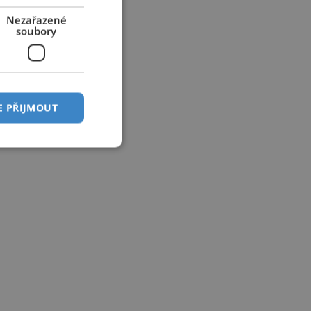
Nezařazené
soubory
E PŘIJMOUT