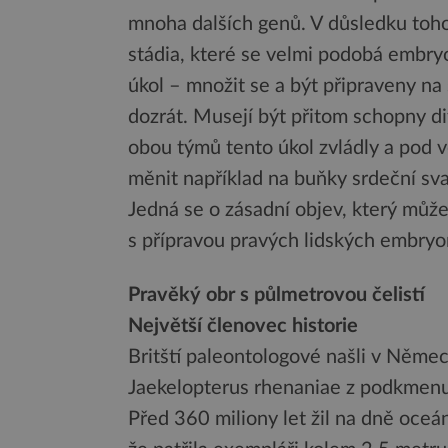
mnoha dalších genů. V důsledku toho 
stádia, které se velmi podobá emb
úkol – množit se a být připraveny na 
dozrát. Musejí být přitom schopny d
obou týmů tento úkol zvládly a pod
měnit například na buňky srdeční sv
Jedná se o zásadní objev, který můž
s přípravou pravých lidských embryon
Pravěký obr s půlmetrovou čelistí
Největší členovec historie
Britští paleontologové našli v Něme
Jaekelopterus rhenaniae z podkmenu k
Před 360 miliony let žil na dně oceán