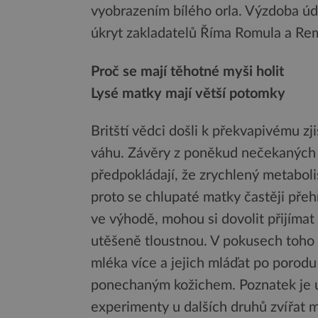
vyobrazením bílého orla. Výzdoba úda
úkryt zakladatelů Říma Romula a Rema
Proč se mají těhotné myši holit
Lysé matky mají větší potomky
Britští vědci došli k překvapivému z
váhu. Závěry z poněkud nečekaných 
předpokládají, že zrychlený metaboli
proto se chlupaté matky častěji přeh
ve výhodě, mohou si dovolit přijímat
utěšeně tloustnou. V pokusech toho 
mléka více a jejich mláďat po porodu
ponechaným kožichem. Poznatek je úd
experimenty u dalších druhů zvířat m