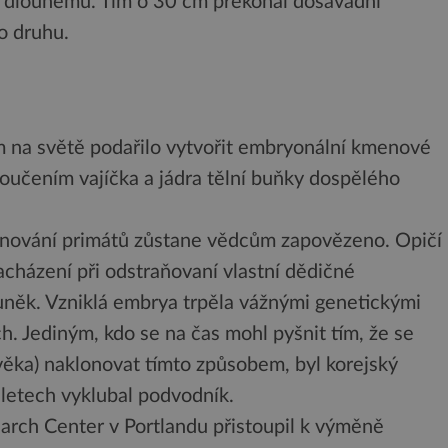
u dlouhému. Tím o 30 cm překonal dosavadní
ho druhu.
 na světě podařilo vytvořit embryonální kmenové
oučením vajíčka a jádra tělní buňky dospělého
onování primátů zůstane vědcům zapovězeno. Opičí
 zacházení při odstraňovaní vlastní dědičné
buněk. Vzniklá embrya trpěla vážnými genetickými
. Jediným, kdo se na čas mohl pyšnit tím, že se
věka) naklonovat tímto způsobem, byl korejský
letech vyklubal podvodník.
rch Center v Portlandu přistoupil k výměně