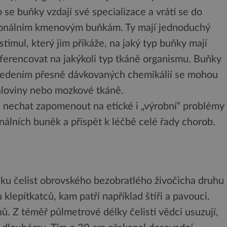
se buňky vzdají své specializace a vrátí se do
ryonálním kmenovým buňkám. Ty mají jednoduchý
stimul, který jim přikáže, na jaký typ buňky mají
iferencovat na jakýkoli typ tkáně organismu. Buňky
 vedením přesně dávkovaných chemikálií se mohou
aloviny nebo mozkové tkáně.
e nechat zapomenout na etické i „výrobní“ problémy
álních buněk a přispět k léčbě celé řady chorob.
cku čelist obrovského bezobratlého živočicha druhu
lepítkatců, kam patří například štíři a pavouci.
ů. Z téměř půlmetrové délky čelisti vědci usuzují,