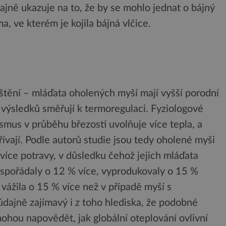
jně ukazuje na to, že by se mohlo jednat o bájný
, ve kterém je kojila bájná vlčice.
jištění – mláďata oholených myší mají vyšší porodní
výsledků směřují k termoregulaci. Fyziologové
smus v průběhu březosti uvolňuje více tepla, a
řívají. Podle autorů studie jsou tedy oholené myši
 více potravy, v důsledku čehož jejich mláďata
spořádaly o 12 % více, vyprodukovaly o 15 %
 vážila o 15 % více než v případě myší s
ajně zajímavý i z toho hlediska, že podobné
ohou napovědět, jak globální oteplování ovlivní