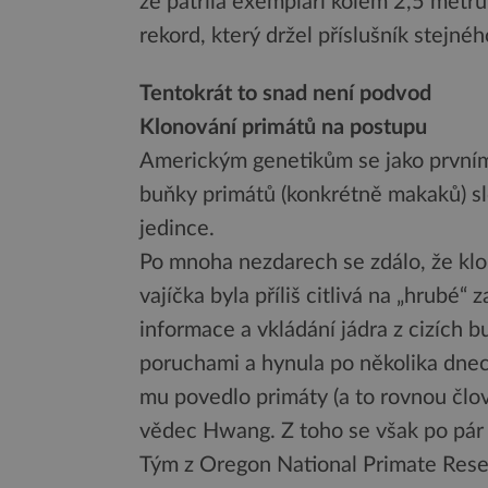
že patřila exempláři kolem 2,5 metr
rekord, který držel příslušník stejné
Tentokrát to snad není podvod
Klonování primátů na postupu
Americkým genetikům se jako prvním
buňky primátů (konkrétně makaků) sl
jedince.
Po mnoha nezdarech se zdálo, že kl
vajíčka byla příliš citlivá na „hrubé“
informace a vkládání jádra z cizích 
poruchami a hynula po několika dnech
mu povedlo primáty (a to rovnou člo
vědec Hwang. Z toho se však po pár 
Tým z Oregon National Primate Resea