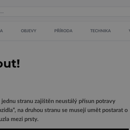
NA
OBJEVY
PŘÍRODA
TECHNIKA
ut!
a jednu stranu zajištěn neustálý přísun potravy
idla“, na druhou stranu se musejí umět postarat o
ouzla mezi prsty.