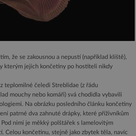
ím, že se zakousnou a nepustí (například klíště),
díky kterým jejich končetiny po hostiteli nikdy
z teplomilné čeledi Streblidae (z řádu
klad mouchy nebo komáři) svá chodidla vybavili
ologiemi. Na obrázku posledního článku končetiny
ení patrné dva zahnuté drápky, které příživníkům
 Pod nimi je měkký polštářek s lamelovitým
. Celou končetinu, stejně jako zbytek těla, navíc