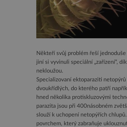
Někteří svůj problém řeší jednoduše t
jiní si vyvinuli speciální „zařízení“, 
nekloužou.
Specializovaní ektoparaziti netopýrů 
dvoukřídlých, do kterého patří napří
hned několika protiskluzovými techn
parazita jsou při 400násobném zvětš
slouží k uchopení netopýřích chlupů.
povrchem, který zabraňuje uklouznutí