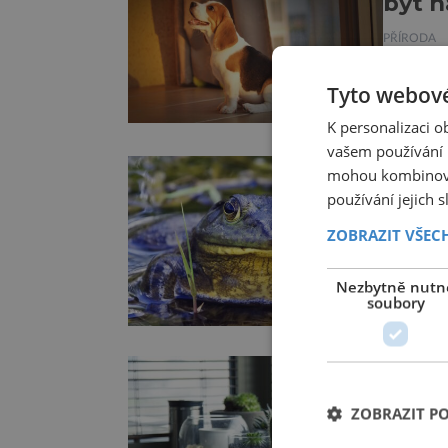
být n
PŘÍRODA
Češi jso
Tyto webové
českých 
K personalizaci 
kteří by
vašem používání n
Jejich i
Žáby 
mohou kombinovat
obsažené
používání jejich 
smrte
zachycen
ZOBRAZIT VŠEC
PŘÍRODA
Saxitoxi
Nezbytně nutn
soubory
jiných v
konzumov
příznaků
Jak r
až k udu
nyní ji 
ZOBRAZIT P
OBJEVY