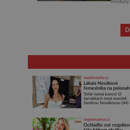
medúzy č
stonožce
dnešní p
skupiny 
u nich p
D
nasehvezdy.cz
Lákala Nováková
řemeslníka na polona
tělo!
Tohle nemá konce! O
šarvátkách mezi manželi
Sandrou Novákovou (44) 
Vojtěchem Moravcem (39)
toho napsalo už hodně. A
kdo by doufal, že horká 
nejsemsama.cz
u herečky ze seriálu Ulice 
režiséra vychladne,
Ochlaďte své rozpále