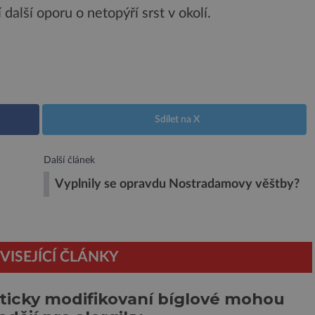
další oporu o netopýří srst v okolí.
Sdílet na X
Další článek
Vyplnily se opravdu Nostradamovy věštby?
VISEJÍCÍ ČLÁNKY
icky modifikovaní bíglové mohou