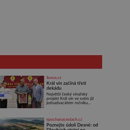
iluxus.cz
Král vín začíná třetí
dekádu
Největší český vinařský
projekt Král vín ve svém již
jednadvacátém ročníku
představil nejlepší domácí
vína. Ta vybírala odborná
porota z celkem 1260 vzorků
epochanacestach.cz
od 157 vinařů. Král vín, který
se – i pře
Poznejte údolí Desné: od