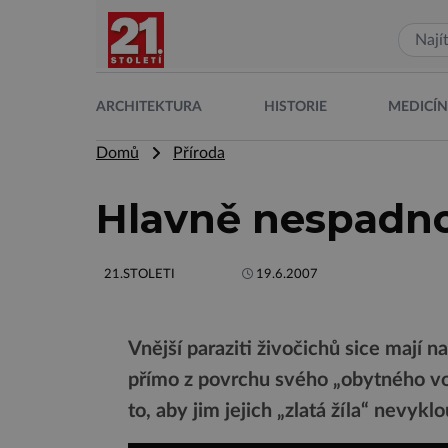
ARCHITEKTURA
HISTORIE
MEDICÍ
Domů
Příroda
Hlavně nespadno
21.STOLETI
19.6.2007
Vnější paraziti živočichů sice mají n
přímo z povrchu svého „obytného voz
to, aby jim jejich „zlatá žíla“ nevykl