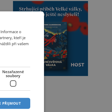
 Informace o
tnery, kteří je
máždili při vašem
Nezařazené
soubory
E PŘIJMOUT