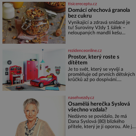
asociace, reprezentačních týmů
tisicereceptu.cz
i českého fotbalu v regionech.
Domácí ořechová granola
Partner
bez cukru
Vynikající a zdravá snídaně je
tu! Suroviny Vždy 1 šálek –
neloupaných mandlí kešu
ořechů vlašských ořechů
slunečnicových semínek
semínek dýně rozinek 3 šálky
rezidenceonline.cz
ovesných vloček 1 lžíce mlet
Prostor, který roste s
dítětem
Je to svět, který se vyvíjí a
proměňuje od prvních dětských
krůčků až po dospívání.
Správně navržený pokoj
podporuje bezpečí, kreativitu,
soustředění i odpočinek a
nasehvezdy.cz
reaguje na každou etapu života
Osamělá herečka Syslová
a specifické potřeby dítěte. Pro
všechno vzdala?
nejmenší je klíčová
jednoduchost, měkkost a
Nedávno se povídalo, že má
bezpečí, proto by pokoj
Dana Syslová (80) blízkého
miminka měl působit především
přítele, který je jí oporou. Ale je
klidně a útulně. Předškolní věk
to ještě vůbec pravda? V