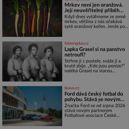
se o nenáročného klidného
Mrkev není jen oranžová.
ptáčka, který většinu dne jen
Její neuvěřitelný příběh
posedává. Hodně času tráví na
zemi, kde sbírá zbytky semínek
začíná fialovou barvou
Když dnes vytáhneme ze země
Jeho domovinou je prakticky
mrkev, většina z nás očekává
celá Austrálie s výjimkou
sytě oranžový kořen. Jenže po
pobřežní oblasti.
většinu své historie je mrkev
všechno možné, jen ne
oranžová. Je fialová, žlutá, bílá,
historyplus.cz
někdy dokonce téměř černá. Až
Lapka Grasel si na panstvo
díky stovkám let pečlivého
netroufl?
šlechtění se z ní stává zelenina,
bez které si českou zahradu ani
Strhne ji z postele, sváže ji a
nedokážeme představit. Její
krutě zbije. „Kde jsou peníze?“
příběh je
naléhá Grasel na starou
švadlenku. Když mu to
neprozradí – ostatně ani
nemůže, protože žádné nemá,
iluxus.cz
spokojí se lupič s několika
Ford dává český fotbal do
měďáky a štůčky látky. Zraněná
pohybu. Stává se novým
žena pár dní nato umírá. Je to
partnerem FAČR
muž nebývale krutý. Jeho činy
Značka Ford se od srpna 2026
budí hrůzu ještě dlouho po jeho
stává novým partnerem
smrti
Fotbalové asociace České
republiky. V rámci tříleté
spolupráce zajistí mobilitu