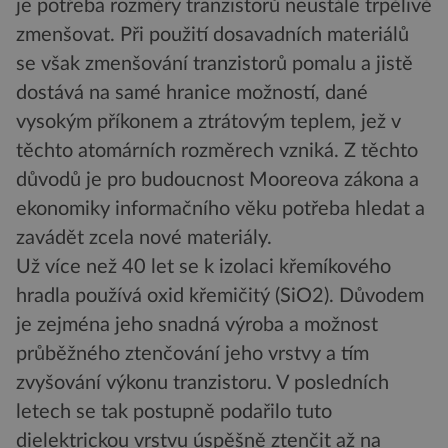
je potřeba rozměry tranzistorů neustále trpělivě
zmenšovat. Při použití dosavadních materiálů
se však zmenšování tranzistorů pomalu a jistě
dostává na samé hranice možností, dané
vysokým příkonem a ztrátovým teplem, jež v
těchto atomárních rozměrech vzniká. Z těchto
důvodů je pro budoucnost Mooreova zákona a
ekonomiky informačního věku potřeba hledat a
zavádět zcela nové materiály.
Už více než 40 let se k izolaci křemíkového
hradla používá oxid křemičitý (SiO2). Důvodem
je zejména jeho snadná výroba a možnost
průběžného ztenčování jeho vrstvy a tím
zvyšování výkonu tranzistoru. V posledních
letech se tak postupně podařilo tuto
dielektrickou vrstvu úspěšně ztenčit až na