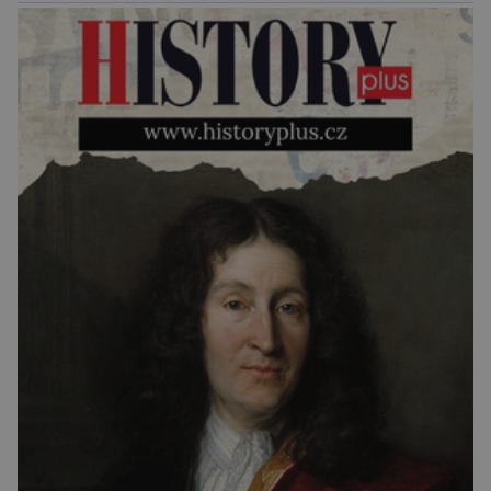
Za vším stojí australští výzkumníci, kteří pomocí
umělé inteligence a […]