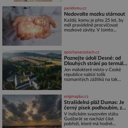
je
posledních dnech čím dál
častěji mluví o svém odchodu.
panidomu.cz
Dohnala ji snad samota? Půs
Nedovolte mozku stárnout
Každý, komu je přes 25 let, by
měl pravidelně procvičovat
mozkové závity. V tomto
období se totiž začíná
zhoršovat paměť. Možná máte
problém vzpomenout si na
jméno kolegy z práce. Nebo
epochanacestach.cz
marně v paměti lovíte název
Poznejte údolí Desné: od
knížky, kterou jste nedávno
Dlouhých strání po termální
přečetli. Je to opravdu tak, s
věkem jako kdyby se paměť
prameny
Jen málokteré místo v České
rozhodla stávkovat. Cvičte
republice nabízí tolik
rozmanitých zážitků na tak
malém území jako údolí řeky
Desné v srdci Jeseníků. Během
jediného dne můžete
enigmaplus.cz
nahlédnout do útrob jedné z
Strašidelná pláž Dumas: Je
nejvýznamnějších vodních
černý písek podhoubím, ze
elektráren v Evropě, vydat se na
kterého roste zlo?
horské hřebeny, projet se na
V indickém svazovém státu
koloběžce a den zakončit
Gudžarát se nachází část
poznáváním památek ve
pobřeží, které má hodně