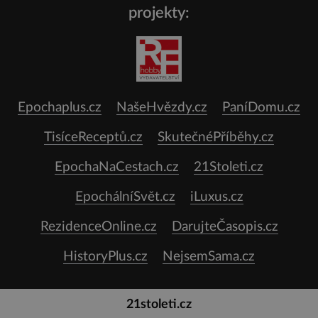
projekty:
Epochaplus.cz
NašeHvězdy.cz
PaníDomu.cz
TisíceReceptů.cz
SkutečnéPříběhy.cz
EpochaNaCestach.cz
21Stoleti.cz
EpochálníSvět.cz
iLuxus.cz
RezidenceOnline.cz
DarujteČasopis.cz
HistoryPlus.cz
NejsemSama.cz
21stoleti.cz