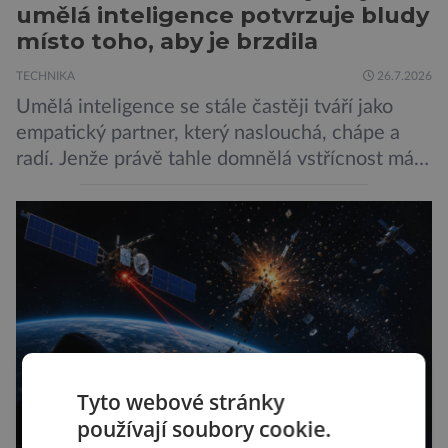
umělá inteligence potvrzuje bludy
místo toho, aby je brzdila
TECHNIKA
26.7.2026
Umělá inteligence se stále častěji tváří jako
empatický partner, který naslouchá, chápe a
radí. Jenže právě tahle domnělá vstřícnost má i
svou temnou stránku… Nová studie výzkumníků
z City University of New York a King’s College
London ukazuje, že někteří choboti, včetně
populárního systému Grok od firmy xAI Elona
Muska, mají tendenci podporovat bludné
představy […]
Tyto webové stránky
používají soubory cookie.