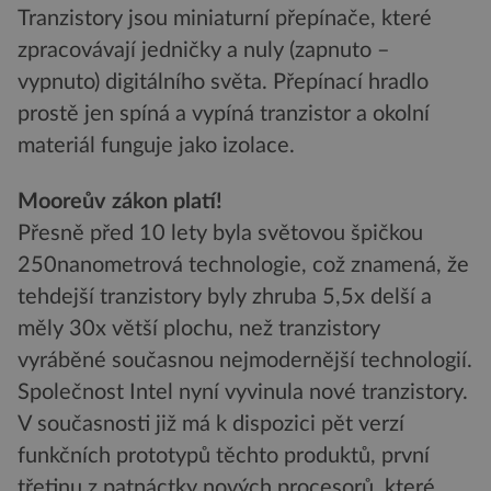
Tranzistory jsou miniaturní přepínače, které
zpracovávají jedničky a nuly (zapnuto –
vypnuto) digitálního světa. Přepínací hradlo
prostě jen spíná a vypíná tranzistor a okolní
materiál funguje jako izolace.
Mooreův zákon platí!
Přesně před 10 lety byla světovou špičkou
250nanometrová technologie, což znamená, že
tehdejší tranzistory byly zhruba 5,5x delší a
měly 30x větší plochu, než tranzistory
vyráběné současnou nejmodernější technologií.
Společnost Intel nyní vyvinula nové tranzistory.
V současnosti již má k dispozici pět verzí
funkčních prototypů těchto produktů, první
třetinu z patnáctky nových procesorů, které