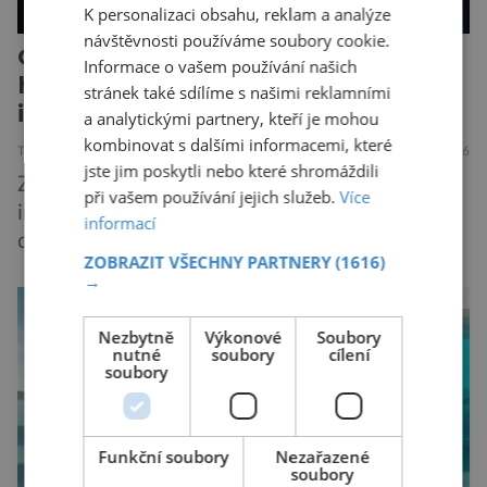
K personalizaci obsahu, reklam a analýze
návštěvnosti používáme soubory cookie.
Odborníci varují před novou
Informace o vašem používání našich
hrozbou poháněnou umělou
stránek také sdílíme s našimi reklamními
inteligencí
a analytickými partnery, kteří je mohou
kombinovat s dalšími informacemi, které
TECHNIKA
VESMÍR
19.7.2026
jste jim poskytli nebo které shromáždili
Způsob, jakým způsobem tvůrci umělé
při vašem používání jejich služeb.
Více
inteligence mění svět ze dne na den, nemá v
informací
dějinách lidstva obdoby. Avšak, zatímco většina
ZOBRAZIT VŠECHNY PARTNERY
(1616)
pozornosti se soustředí na chatboty,
→
generování obrázků nebo automatizaci práce,
bezpečnostní experti upozorňují na mnohem
Nezbytně
Výkonové
Soubory
nutné
soubory
cílení
méně nápadné riziko. Podle některých
soubory
odborníků by už během příštích dvou let mohly
pokročilé systémy AI výrazně usnadnit
kybernetické útoky […]
Funkční soubory
Nezařazené
soubory