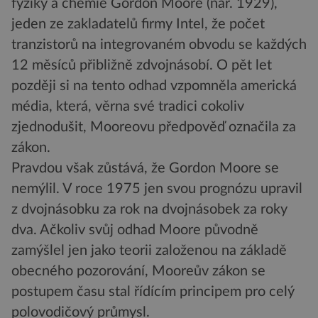
fyziky a chemie Gordon Moore (nar. 1929),
jeden ze zakladatelů firmy Intel, že počet
tranzistorů na integrovaném obvodu se každých
12 měsíců přibližně zdvojnásobí. O pět let
později si na tento odhad vzpomněla americká
média, která, věrna své tradici cokoliv
zjednodušit, Mooreovu předpověď označila za
zákon.
Pravdou však zůstává, že Gordon Moore se
nemýlil. V roce 1975 jen svou prognózu upravil
z dvojnásobku za rok na dvojnásobek za roky
dva. Ačkoliv svůj odhad Moore původně
zamýšlel jen jako teorii založenou na základě
obecného pozorování, Mooreův zákon se
postupem času stal řídícím principem pro celý
polovodičový průmysl.