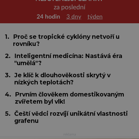
za poslední
24 hodin
3 dny
týden
1.
Proč se tropické cyklóny netvoří u
rovníku?
2.
Inteligentní medicína: Nastává éra
"umělá"?
3.
Je klíč k dlouhověkosti skrytý v
nízkých teplotách?
4.
Prvním člověkem domestikovaným
zvířetem byl vlk!
5.
Čeští vědci rozvíjí unikátní vlastnosti
grafenu
reklama