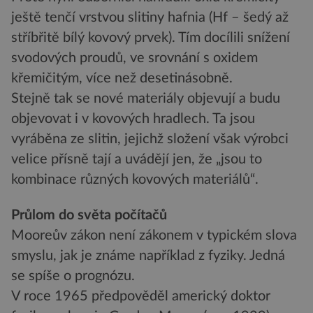
ještě tenčí vrstvou slitiny hafnia (Hf – šedý až
stříbřitě bílý kovový prvek). Tím docílili snížení
svodových proudů, ve srovnání s oxidem
křemičitým, více než desetinásobně.
Stejně tak se nové materiály objevují a budu
objevovat i v kovových hradlech. Ta jsou
vyráběna ze slitin, jejichž složení však výrobci
velice přísně tají a uvádějí jen, že „jsou to
kombinace různých kovových materiálů“.
Průlom do světa počítačů
Mooreův zákon není zákonem v typickém slova
smyslu, jak je známe například z fyziky. Jedná
se spíše o prognózu.
V roce 1965 předpověděl americký doktor