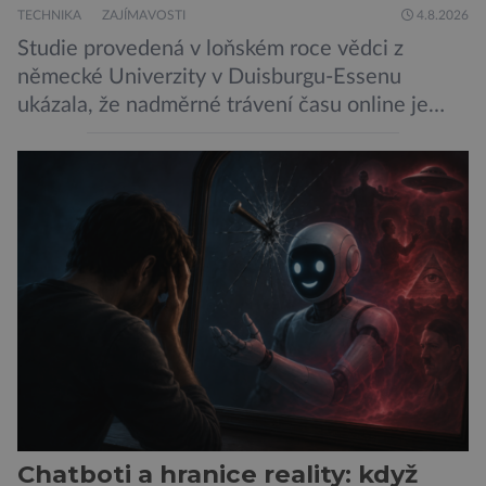
TECHNIKA
ZAJÍMAVOSTI
4.8.2026
Studie provedená v loňském roce vědci z
německé Univerzity v Duisburgu-Essenu
ukázala, že nadměrné trávení času online je
spojeno s vyšší úrovní stresu, horší náladou a
vede k zanedbávání dalších aktivit. Zúčastnilo
se jí 900 dospělých Němců, kteří uvedli, že se v
posledním roce alespoň jednou zapojili do hraní
her, sledování pornografie, sledování sociálních
sítí […]
Chatboti a hranice reality: když