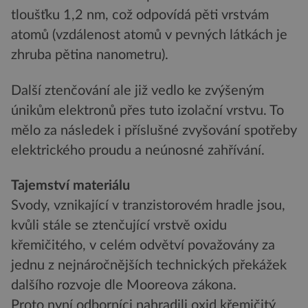
tloušťku 1,2 nm, což odpovídá pěti vrstvám
atomů (vzdálenost atomů v pevných látkách je
zhruba pětina nanometru).
Další ztenčování ale již vedlo ke zvýšeným
únikům elektronů přes tuto izolační vrstvu. To
mělo za následek i příslušné zvyšování spotřeby
elektrického proudu a neúnosné zahřívání.
Tajemství materiálu
Svody, vznikající v tranzistorovém hradle jsou,
kvůli stále se ztenčující vrstvě oxidu
křemičitého, v celém odvětví považovány za
jednu z nejnáročnějších technických překážek
dalšího rozvoje dle Mooreova zákona.
Proto nyní odborníci nahradili oxid křemičitý