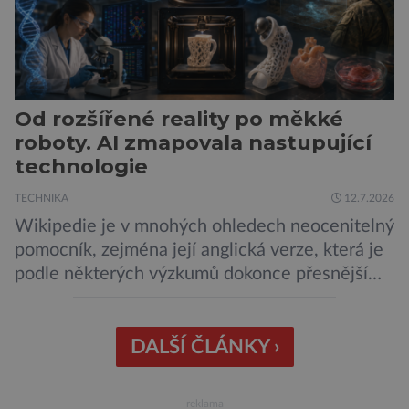
Od rozšířené reality po měkké
roboty. AI zmapovala nastupující
technologie
TECHNIKA
12.7.2026
Wikipedie je v mnohých ohledech neocenitelný
pomocník, zejména její anglická verze, která je
podle některých výzkumů dokonce přesnější
než slavná Encyclopedia Britannica. Nyní se
internetová studna znalostí proměnila v
křišťálovou kouli, ze které umělá inteligence
DALŠÍ ČLÁNKY ›
věštila, které technologie v dohledné
budoucnosti nejvíce zasáhnou naši společnost.
reklama