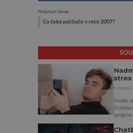
Předchozí článek
Co čeká počítače v roce 2007?
SOU
Nadmě
stres
TECHNIKA
Studie 
Duisbur
spojeno 
zanedbáv
Chatb
Němců, k