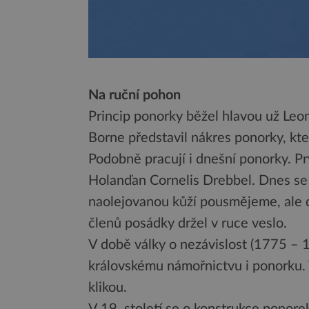
Na ruční pohon
Princip ponorky běžel hlavou už Leo
Borne představil nákres ponorky, kte
Podobně pracují i dnešní ponorky. Pr
Holanďan Cornelis Drebbel. Dnes se
naolejovanou kůží pousmějeme, ale d
členů posádky držel v ruce veslo.
V době války o nezávislost (1775 – 1
královskému námořnictvu i ponorku. V
klikou.
V 19. století se o konstrukce ponor