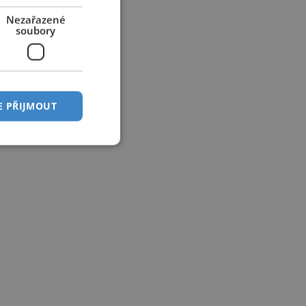
Nezařazené
soubory
E PŘIJMOUT