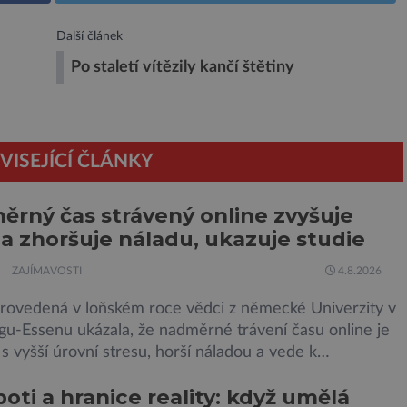
Další článek
Po staletí vítězily kančí štětiny
VISEJÍCÍ ČLÁNKY
rný čas strávený online zvyšuje
 a zhoršuje náladu, ukazuje studie
ZAJÍMAVOSTI
4.8.2026
provedená v loňském roce vědci z německé Univerzity v
gu-Essenu ukázala, že nadměrné trávení času online je
s vyšší úrovní stresu, horší náladou a vede k
ání dalších aktivit. Zúčastnilo se jí 900 dospělých
oti a hranice reality: když umělá
teří uvedli, že se v posledním roce alespoň jednou