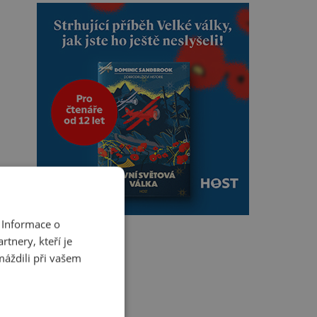
 Informace o
tnery, kteří je
máždili při vašem