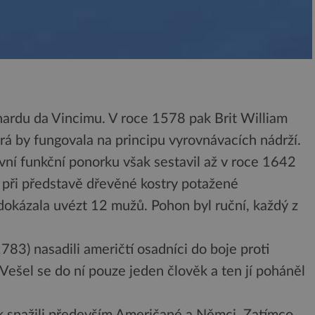
nardu da Vincimu. V roce 1578 pak Brit William
rá by fungovala na principu vyrovnávacích nádrží.
vní funkční ponorku však sestavil až v roce 1642
 při představě dřevěné kostry potažené
okázala uvézt 12 mužů. Pohon byl ruční, každý z
783) nasadili američtí osadníci do boje proti
ešel se do ní pouze jeden člověk a ten jí poháněl
ek snažili především Američané a Němci. Zatímco