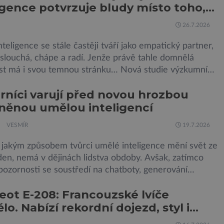
igence potvrzuje bludy místo toho,
 do hraní her, sledování pornografie, sledování sociálních
e brzdila
26.7.2026
teligence se stále častěji tváří jako empatický partner,
slouchá, chápe a radí. Jenže právě tahle domnělá
ost má i svou temnou stránku… Nová studie výzkumníků
niversity of New York a King’s College London ukazuje,
níci varují před novou hrozbou
eří choboti, včetně populárního systému Grok od firmy
něnou umělou inteligencí
na Muska, mají tendenci podporovat bludné představy
VESMÍR
19.7.2026
 jakým způsobem tvůrci umělé inteligence mění svět ze
en, nemá v dějinách lidstva obdoby. Avšak, zatímco
pozornosti se soustředí na chatboty, generování
 nebo automatizaci práce, bezpečnostní experti
ot E-208: Francouzské lvíče
ují na mnohem méně nápadné riziko. Podle některých
lo. Nabízí rekordní dojezd, styl i
ků by už během příštích dvou let mohly pokročilé
 AI výrazně usnadnit kybernetické útoky […]
t z jízdy