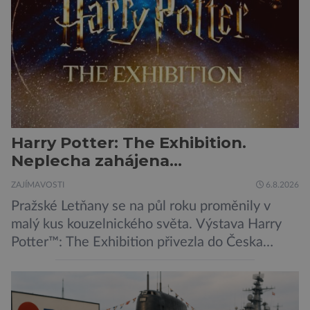
protilátka, nyní ji zřejmě vědci objevili, ovšem
její zdroj je […]
Harry Potter: The Exhibition.
Neplecha zahájena…
ZAJÍMAVOSTI
6.8.2026
Pražské Letňany se na půl roku proměnily v
malý kus kouzelnického světa. Výstava Harry
Potter™: The Exhibition přivezla do Česka
originální filmové kostýmy a rekvizity,
Bradavice, Hagridovu chýši i učebny, ve
kterých si můžete zkusit kouzla na vlastní kůži.