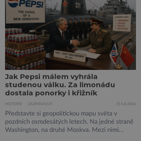
Nechte tedy mudlovské starosti přede dveřmi.
Neplecha byla zahájena. Dopis z Bradavic
možná stále nepřišel, ale […]
Jak Pepsi málem vyhrála
studenou válku. Za limonádu
dostala ponorky i křižník
HISTORIE
ZAJÍMAVOSTI
6.8.2026
Představte si geopolitickou mapu světa v
pozdních osmdesátých letech. Na jedné straně
Washington, na druhé Moskva. Mezi nimi
jaderný arzenál schopný zničit planetu