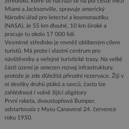
Středisko, které se nachází se na půl cestě mezi
Miami a Jacksonville, spravuje americký
Národní úřad pro letectví a kosmonautiku
(NASA). Je 55 km dlouhé, 10 km široké a
pracuje tu okolo 17 000 lidí.
Vesmírné středisko je rovněž oblíbeným cílem
turistů. Má proto i vlastní centrum pro
návštěvníky a veřejné turistické trasy. Na velké
části území je omezen rozvoj infrastruktury,
protože je zde důležitá přírodní rezervace. Žijí v
ní desítky druhů ptáků a savců, často lze
zahlédnout i volně žijící aligátory
První raketa, dvoustupňová Bumper,
odstartovala z Mysu Canaveral 24. července
roku 1950.