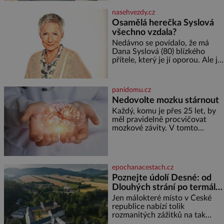
soustředění i odpočinek a
nasehvezdy.cz
reaguje na každou etapu života
Osamělá herečka Syslová
a specifické potřeby dítěte. Pro
všechno vzdala?
nejmenší je klíčová
jednoduchost, měkkost a
Nedávno se povídalo, že má
bezpečí, proto by pokoj
Dana Syslová (80) blízkého
miminka měl působit především
přítele, který je jí oporou. Ale je
klidně a útulně. Předškolní věk
to ještě vůbec pravda? V
je
posledních dnech čím dál
častěji mluví o svém odchodu.
panidomu.cz
Dohnala ji snad samota? Půs
Nedovolte mozku stárnout
Každý, komu je přes 25 let, by
měl pravidelně procvičovat
mozkové závity. V tomto
období se totiž začíná
zhoršovat paměť. Možná máte
problém vzpomenout si na
jméno kolegy z práce. Nebo
epochanacestach.cz
marně v paměti lovíte název
Poznejte údolí Desné: od
knížky, kterou jste nedávno
Dlouhých strání po termální
přečetli. Je to opravdu tak, s
věkem jako kdyby se paměť
prameny
Jen málokteré místo v České
rozhodla stávkovat. Cvičte
republice nabízí tolik
rozmanitých zážitků na tak
malém území jako údolí řeky