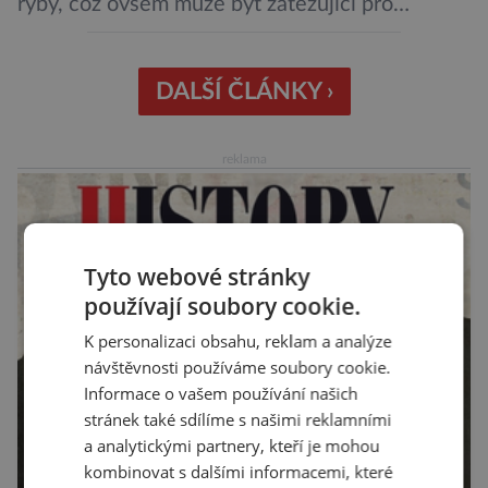
ryby, což ovšem může být zatěžující pro
peněženku. Dobrou zprávou je, že hvězdou
doporučení se nyní staly konzervované
sardinky, které si může dovolit opravdu každý
DALŠÍ ČLÁNKY ›
„Místo toho, aby poskytovaly izolované
mononutrienty, jsou rybí konzervy kompletní
reklama
potravinou,“ říká nutriční specialista Colin
Robertson a zdůrazňuje […]
Tyto webové stránky
používají soubory cookie.
K personalizaci obsahu, reklam a analýze
návštěvnosti používáme soubory cookie.
Informace o vašem používání našich
stránek také sdílíme s našimi reklamními
a analytickými partnery, kteří je mohou
kombinovat s dalšími informacemi, které