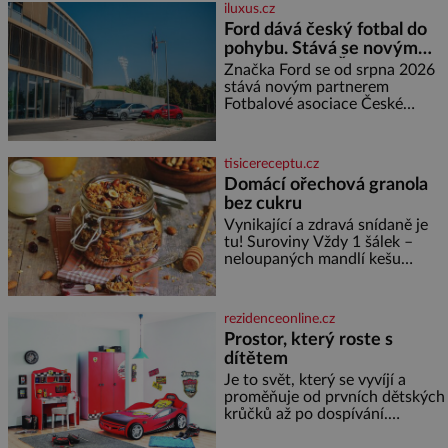
nemůže, protože žádné nemá,
iluxus.cz
spokojí se lupič s několika
Ford dává český fotbal do
měďáky a štůčky látky. Zraněná
pohybu. Stává se novým
žena pár dní nato umírá. Je to
partnerem FAČR
muž nebývale krutý. Jeho činy
Značka Ford se od srpna 2026
budí hrůzu ještě dlouho po jeho
stává novým partnerem
smrti
Fotbalové asociace České
republiky. V rámci tříleté
spolupráce zajistí mobilitu
asociace, reprezentačních týmů
tisicereceptu.cz
i českého fotbalu v regionech.
Domácí ořechová granola
Partner
bez cukru
Vynikající a zdravá snídaně je
tu! Suroviny Vždy 1 šálek –
neloupaných mandlí kešu
ořechů vlašských ořechů
slunečnicových semínek
semínek dýně rozinek 3 šálky
rezidenceonline.cz
ovesných vloček 1 lžíce mlet
Prostor, který roste s
dítětem
Je to svět, který se vyvíjí a
proměňuje od prvních dětských
krůčků až po dospívání.
Správně navržený pokoj
podporuje bezpečí, kreativitu,