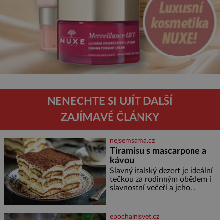
NENECHTE SI UJÍT DALŠÍ
ZAJÍMAVÉ ČLÁNKY
nejsemsama.cz
Tiramisu s mascarpone a
kávou
Slavný italský dezert je ideální
tečkou za rodinným obědem i
slavnostní večeří a jeho
příprava je jednodušší, než se
může zdát. Ingredience pro 4
osoby: 250 g mascarpone 3
epochalnisvet.cz