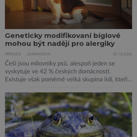
Geneticky modifikovaní bíglové
mohou být nadějí pro alergiky
PŘÍRODA
ZAJÍMAVOSTI
7.8.2026
Češi jsou milovníky psů, alespoň jeden se
vyskytuje ve 42 % českých domácností.
Existuje však poměrně velká skupina lidí, kteří
by si psa rádi pořídili, ale nemohou, protože
jsou alergičtí. Jejich imunitní systém
přecitlivěle reaguje na proteiny obsažené v
psích slinách, potu, moči a šupinkách kůže,
zachycených v srsti. Vědci nyní geneticky
upravili psy, aby […]