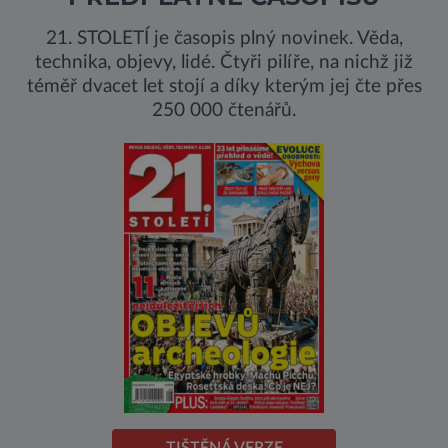
21. STOLETÍ je časopis plný novinek. Věda,
technika, objevy, lidé. Čtyři pilíře, na nichž již
téměř dvacet let stojí a díky kterým jej čte přes
250 000 čtenářů.
TIŠTĚNÁ VERZE