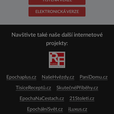
ELEKTRONICKÁ VERZE
Navštivte také naše další internetové
projekty:
Epochaplus.cz
NašeHvězdy.cz
PaníDomu.cz
TisíceReceptů.cz
SkutečnéPříběhy.cz
EpochaNaCestach.cz
21Stoleti.cz
EpochálníSvět.cz
iLuxus.cz