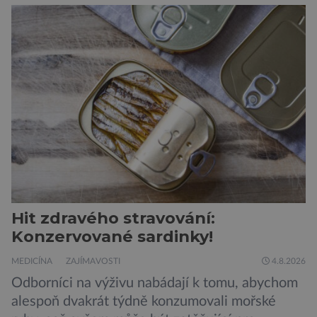
padesátkrát dokola, železná opona a miliony
vojáků v permanentní pohotovosti. A pak je tu
Donald Kendall, generální ředitel společnosti
PepsiCo, který se v květnu roku 1989 stává
admirálem flotily, jež čítá sedmnáct […]
Hit zdravého stravování:
Konzervované sardinky!
MEDICÍNA
ZAJÍMAVOSTI
4.8.2026
Odborníci na výživu nabádají k tomu, abychom
alespoň dvakrát týdně konzumovali mořské