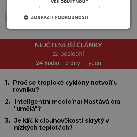
VŠE ODMÍTNOUT
ZOBRAZIT PODROBNOSTI
NEJČTENĚJŠÍ ČLÁNKY
za poslední
24 hodin
3 dny
týden
1.
Proč se tropické cyklóny netvoří u
rovníku?
2.
Inteligentní medicína: Nastává éra
"umělá"?
3.
Je klíč k dlouhověkosti skrytý v
nízkých teplotách?