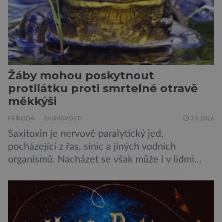
Žáby mohou poskytnout
protilátku proti smrtelné otravě
měkkýši
PŘÍRODA
ZAJÍMAVOSTI
7.8.2026
Saxitoxin je nervově paralytický jed,
pocházející z řas, sinic a jiných vodních
organismů. Nacházet se však může i v lidmi
konzumovaných mlžích, jako jsou ústřice nebo
slávky. K příznakům otravy patří paralýza
dýchacích cest, dojít však může až k udušení.
Dosud proti tomuto jedu neexistovala