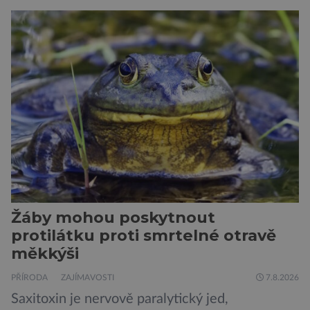
jsou alergičtí. Jejich imunitní systém
přecitlivěle reaguje na proteiny obsažené v
psích slinách, potu, moči a šupinkách kůže,
zachycených v srsti. Vědci nyní geneticky
upravili psy, aby […]
Žáby mohou poskytnout
protilátku proti smrtelné otravě
měkkýši
PŘÍRODA
ZAJÍMAVOSTI
7.8.2026
Saxitoxin je nervově paralytický jed,