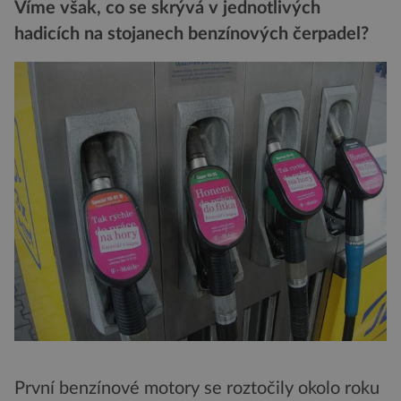
Víme však, co se skrývá v jednotlivých
hadicích na stojanech benzínových čerpadel?
První benzínové motory se roztočily okolo roku