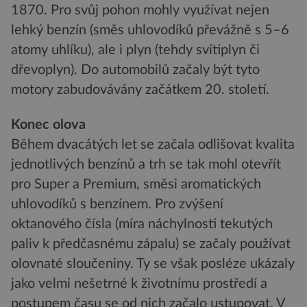
1870. Pro svůj pohon mohly využívat nejen
lehký benzín (směs uhlovodíků převážně s 5–6
atomy uhlíku), ale i plyn (tehdy svítiplyn či
dřevoplyn). Do automobilů začaly být tyto
motory zabudovávány začátkem 20. století.
Konec olova
Během dvacátých let se začala odlišovat kvalita
jednotlivých benzínů a trh se tak mohl otevřít
pro Super a Premium, směsi aromatických
uhlovodíků s benzínem. Pro zvýšení
oktanového čísla (míra náchylnosti tekutých
paliv k předčasnému zápalu) se začaly používat
olovnaté sloučeniny. Ty se však posléze ukázaly
jako velmi nešetrné k životnímu prostředí a
postupem času se od nich začalo ustupovat. V