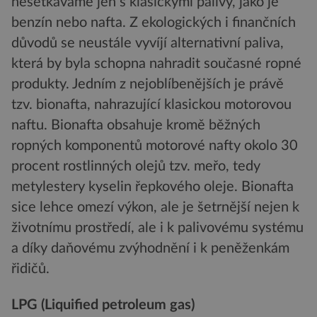
nesetkáváme jen s klasickými palivy, jako je
benzín nebo nafta. Z ekologických i finančních
důvodů se neustále vyvíjí alternativní paliva,
která by byla schopna nahradit současné ropné
produkty. Jedním z nejoblíbenějších je právě
tzv. bionafta, nahrazující klasickou motorovou
naftu. Bionafta obsahuje kromě běžných
ropných komponentů motorové nafty okolo 30
procent rostlinných olejů tzv. meřo, tedy
metylestery kyselin řepkového oleje. Bionafta
sice lehce omezí výkon, ale je šetrnější nejen k
životnímu prostředí, ale i k palivovému systému
a díky daňovému zvýhodnění i k peněženkám
řidičů.
LPG (Liquified petroleum gas)