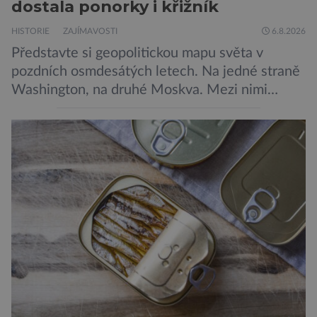
dostala ponorky i křižník
HISTORIE
ZAJÍMAVOSTI
6.8.2026
Představte si geopolitickou mapu světa v
pozdních osmdesátých letech. Na jedné straně
Washington, na druhé Moskva. Mezi nimi
jaderný arzenál schopný zničit planetu
padesátkrát dokola, železná opona a miliony
vojáků v permanentní pohotovosti. A pak je tu
Donald Kendall, generální ředitel společnosti
PepsiCo, který se v květnu roku 1989 stává
admirálem flotily, jež čítá sedmnáct […]