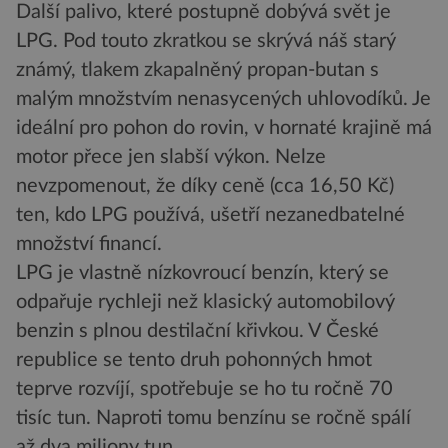
Další palivo, které postupně dobývá svět je
LPG. Pod touto zkratkou se skrývá náš starý
známý, tlakem zkapalněný propan-butan s
malým množstvím nenasycených uhlovodíků. Je
ideální pro pohon do rovin, v hornaté krajině má
motor přece jen slabší výkon. Nelze
nevzpomenout, že díky ceně (cca 16,50 Kč)
ten, kdo LPG používá, ušetří nezanedbatelné
množství financí.
LPG je vlastně nízkovroucí benzín, který se
odpařuje rychleji než klasický automobilový
benzin s plnou destilační křivkou. V České
republice se tento druh pohonných hmot
teprve rozvíjí, spotřebuje se ho tu ročně 70
tisíc tun. Naproti tomu benzínu se ročně spálí
až dva miliony tun.