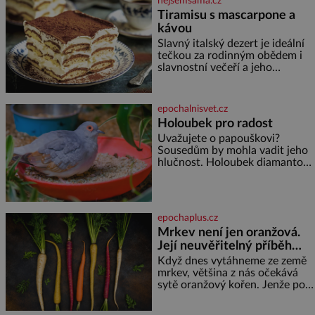
nejsemsama.cz
Tiramisu s mascarpone a
kávou
Slavný italský dezert je ideální
tečkou za rodinným obědem i
slavnostní večeří a jeho
příprava je jednodušší, než se
může zdát. Ingredience pro 4
osoby: 250 g mascarpone 3
epochalnisvet.cz
vejce 80 g cukru 200 g
Holoubek pro radost
cukrářských piškotů 250 ml
Uvažujete o papouškovi?
silné kávy 2 lžíce amaretta
Sousedům by mohla vadit jeho
kakao na posypání Postup:
hlučnost. Holoubek diamantový
Oddělte žloutky od bílků.
komunikuje téměř
Žloutky vyšlehejte s cukrem do
neslyšitelným pípáním, je
světlé pěny a postupně do nich
roztomilý a hodí se i pro
vmíchejte mascarpone, aby
chovatele začátečníky. Jedná
vznikl hladký
epochaplus.cz
se o nenáročného klidného
Mrkev není jen oranžová.
ptáčka, který většinu dne jen
Její neuvěřitelný příběh
posedává. Hodně času tráví na
zemi, kde sbírá zbytky semínek
začíná fialovou barvou
Když dnes vytáhneme ze země
Jeho domovinou je prakticky
mrkev, většina z nás očekává
celá Austrálie s výjimkou
sytě oranžový kořen. Jenže po
pobřežní oblasti.
většinu své historie je mrkev
všechno možné, jen ne