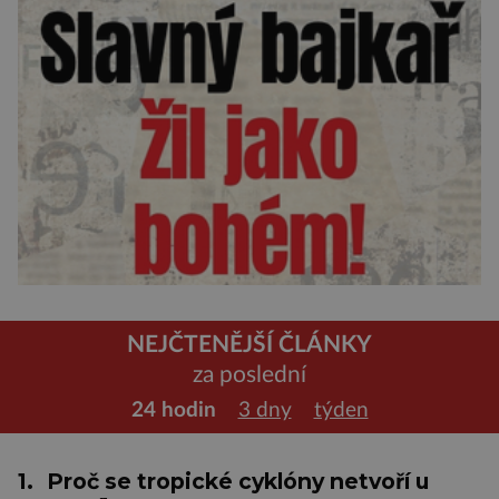
NEJČTENĚJŠÍ ČLÁNKY
za poslední
24 hodin
3 dny
týden
1.
Proč se tropické cyklóny netvoří u