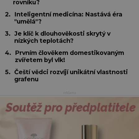
rovníku?
2.
Inteligentní medicína: Nastává éra
"umělá"?
3.
Je klíč k dlouhověkosti skrytý v
nízkých teplotách?
4.
Prvním člověkem domestikovaným
zvířetem byl vlk!
5.
Čeští vědci rozvíjí unikátní vlastnosti
grafenu
reklama