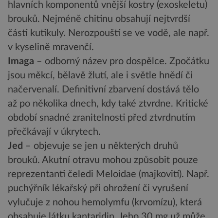
hlavních komponentů vnější kostry (exoskeletu)
brouků. Nejméně chitinu obsahují nejtvrdší
části kutikuly. Nerozpouští se ve vodě, ale např.
v kyselině mravenčí.
Imaga
– odborný název pro dospělce. Zpočátku
jsou měkcí, bělavě žlutí, ale i světle hnědí či
načervenalí. Definitivní zbarvení dostává tělo
až po několika dnech, kdy také ztvrdne. Kritické
období snadné zranitelnosti před ztvrdnutím
přečkávají v úkrytech.
Jed
– objevuje se jen u některých druhů
brouků. Akutní otravu mohou způsobit pouze
reprezentanti čeledi Meloidae (majkovití). Např.
puchýřník lékařský při ohrožení či vyrušení
vylučuje z nohou hemolymfu (krvomízu), která
obsahuje látku kantaridin. Jeho 30 mg už může