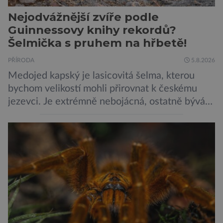
Nejodvážnější zvíře podle
Guinnessovy knihy rekordů?
Šelmička s pruhem na hřbetě!
PŘÍRODA
5.8.2026
Medojed kapský je lasicovitá šelma, kterou
bychom velikostí mohli přirovnat k českému
jezevci. Je extrémně nebojácná, ostatně bývá
označována za nejodvážnější zvíře vůbec. V
této souvislosti je dokonce zapsána do
Guinnessovy knihy rekordů. Navzdory svému
názvu nežije pouze v jižní Africe, ale domovem
je mu valná část černého kontinentu a
vyskytuje se rovněž v oblastech […]