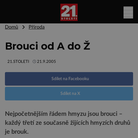
Domů
Příroda
Brouci od A do Ž
21.STOLETI
21.9.2005
Sdílet na Facebooku
Sdílet na X
Nejpočetnějším řádem hmyzu jsou brouci –
každý třetí ze současně žijících hmyzích druhů
je brouk.