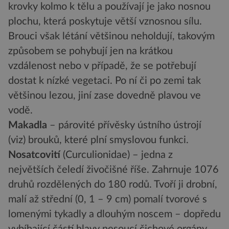
krovky kolmo k tělu a používají je jako nosnou
plochu, která poskytuje větší vznosnou sílu.
Brouci však létání většinou neholdují, takovým
způsobem se pohybují jen na krátkou
vzdálenost nebo v případě, že se potřebují
dostat k nízké vegetaci. Po ní či po zemi tak
většinou lezou, jiní zase dovedně plavou ve
vodě.
Makadla
– párovité přívěsky ústního ústrojí
(viz) brouků, které plní smyslovou funkci.
Nosatcovití
(Curculionidae) – jedna z
největších čeledí živočišné říše. Zahrnuje 1076
druhů rozdělených do 180 rodů. Tvoří ji drobní,
malí až střední (0, 1 – 9 cm) pomalí tvorové s
lomenými tykadly a dlouhým noscem – dopředu