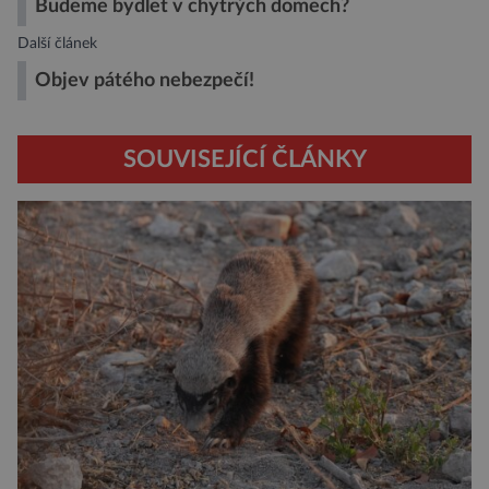
Budeme bydlet v chytrých domech?
Další článek
Objev pátého nebezpečí!
SOUVISEJÍCÍ ČLÁNKY