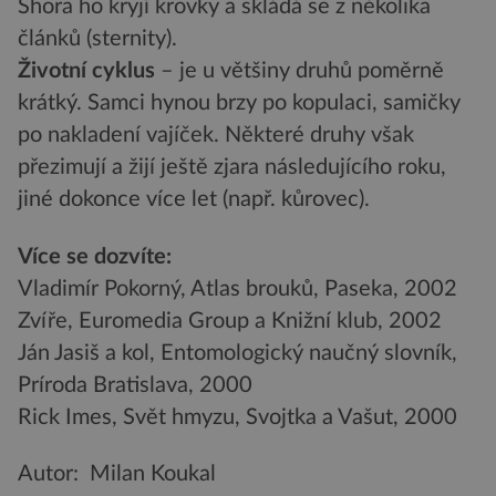
Shora ho kryjí krovky a skládá se z několika
článků (sternity).
Životní cyklus
– je u většiny druhů poměrně
krátký. Samci hynou brzy po kopulaci, samičky
po nakladení vajíček. Některé druhy však
přezimují a žijí ještě zjara následujícího roku,
jiné dokonce více let (např. kůrovec).
Více se dozvíte:
Vladimír Pokorný, Atlas brouků, Paseka, 2002
Zvíře, Euromedia Group a Knižní klub, 2002
Ján Jasiš a kol, Entomologický naučný slovník,
Príroda Bratislava, 2000
Rick Imes, Svět hmyzu, Svojtka a Vašut, 2000
Autor: Milan Koukal