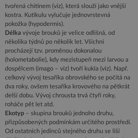
tvořená chitinem (viz), která slouží jako vnější
kostra. Kutikulu vylučuje jednovrstevná
pokožka (hypodermis).
Délka
vývoje brouků je velice odlišná, od
několika týdnů po několik let. Všichni
procházejí tzv. proměnou dokonalou
(holometabolie), kdy mezistupeň mezi larvou a
dospělcem (imago – viz) tvoří kukla (viz). Např.
celkový vývoj tesaříka obrovského se počítá na
dva roky, ovšem tesaříka krovového na pětkrát
delší dobu. Vývoj chrousta trvá čtyři roky,
roháče pět let atd.
Ekotyp
– skupina brouků jednoho druhu,
přizpůsobených podmínkám určitého prostředí.
Od ostatních jedinců stejného druhu se liší