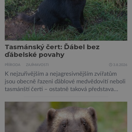
Tasmánský čert: Ďábel bez
ďábelské povahy
PŘÍRODA
ZAJÍMAVOSTI
3.8.2026
K nejzuřivějším a nejagresivnějším zvířatům
jsou obecně řazeni ďáblové medvědovití neboli
tasmánští čerti – ostatně taková představa
vyplývá i z jejich názvu. Tito největší draví
vačnatci, vyskytující se dnes již výhradně na
ostrově Tasmánie, si však takovou nálepku
vůbec nezaslouží. Fakticky se totiž spíše než o
zákeřné a nebezpečné vzteklouny jedná o