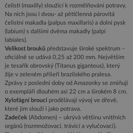
čelisti (maxilly) sloužící k rozmělňování potravy.
Na nich jsou i dvou- až pětičlenná párovitá
čelistní makadla (palpus maxillaris) a dolní pysk
(labium) s dalšími dvěma makadly (palpi
labiales).
Velikost brouků
představuje široké spektrum –
oficiálně se udává 0,25 až 200 mm. Největším
je tesařík obrovský (Titanus giganteus), který
žije v zeleném příšeří brazilského pralesa.
Zprávy z poslední doby od Amazonky se zmiňují
o exempláři dlouhém asi 22 cm a širokém 8 cm.
Xylofágní brouci
prodělávají vývoj ve dřevě,
které jim slouží i jako potrava.
Zadeček
(Abdomen) – ukrývá většinu vnitřních
orgánů (rozmnožovací, trávicí a vylučovací).