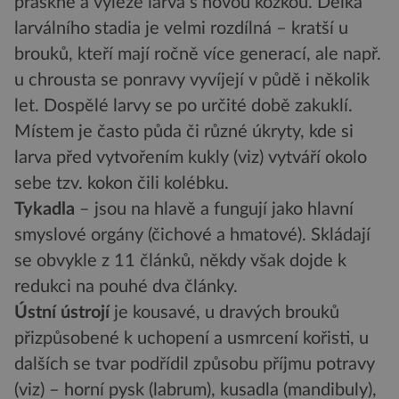
praskne a vyleze larva s novou kožkou. Délka
larválního stadia je velmi rozdílná – kratší u
brouků, kteří mají ročně více generací, ale např.
u chrousta se ponravy vyvíjejí v půdě i několik
let. Dospělé larvy se po určité době zakuklí.
Místem je často půda či různé úkryty, kde si
larva před vytvořením kukly (viz) vytváří okolo
sebe tzv. kokon čili kolébku.
Tykadla
– jsou na hlavě a fungují jako hlavní
smyslové orgány (čichové a hmatové). Skládají
se obvykle z 11 článků, někdy však dojde k
redukci na pouhé dva články.
Ústní ústrojí
je kousavé, u dravých brouků
přizpůsobené k uchopení a usmrcení kořisti, u
dalších se tvar podřídil způsobu příjmu potravy
(viz) – horní pysk (labrum), kusadla (mandibuly),