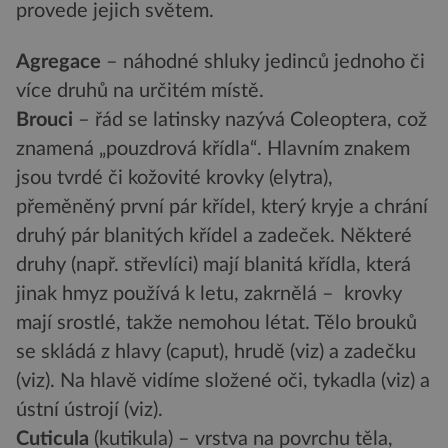
provede jejich světem.
Agregace
– náhodné shluky jedinců jednoho či
více druhů na určitém místě.
Brouci
– řád se latinsky nazývá Coleoptera, což
znamená „pouzdrová křídla“. Hlavním znakem
jsou tvrdé či kožovité krovky (elytra),
přeměněný první pár křídel, který kryje a chrání
druhý pár blanitých křídel a zadeček. Některé
druhy (např. střevlíci) mají blanitá křídla, která
jinak hmyz používá k letu, zakrnělá – krovky
mají srostlé, takže nemohou létat. Tělo brouků
se skládá z hlavy (caput), hrudě (viz) a zadečku
(viz). Na hlavě vidíme složené oči, tykadla (viz) a
ústní ústrojí (viz).
Cuticula
(kutikula) – vrstva na povrchu těla,