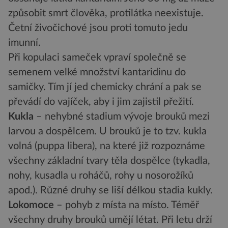
způsobit smrt člověka, protilátka neexistuje.
Četní živočichové jsou proti tomuto jedu
imunní.
Při kopulaci sameček vpraví společně se
semenem velké množství kantaridinu do
samičky. Tím jí jed chemicky chrání a pak se
převádí do vajíček, aby i jim zajistil přežití.
Kukla
– nehybné stadium vývoje brouků mezi
larvou a dospělcem. U brouků je to tzv. kukla
volná (puppa libera), na které již rozpoznáme
všechny základní tvary těla dospělce (tykadla,
nohy, kusadla u roháčů, rohy u nosorožíků
apod.). Různé druhy se liší délkou stadia kukly.
Lokomoce
– pohyb z místa na místo. Téměř
všechny druhy brouků umějí létat. Při letu drží