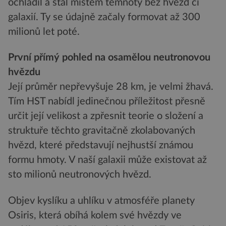
ochladil a stal místem temnoty bez hvězd či
galaxií. Ty se údajně začaly formovat až 300
milionů let poté.
První přímý pohled na osamělou neutronovou
hvězdu
Její průměr nepřevyšuje 28 km, je velmi žhavá.
Tím HST nabídl jedinečnou příležitost přesně
určit její velikost a zpřesnit teorie o složení a
struktuře těchto gravitačně zkolabovaných
hvězd, které představují nejhustší známou
formu hmoty. V naší galaxii může existovat až
sto milionů neutronových hvězd.
Objev kyslíku a uhlíku v atmosféře planety
Osiris, která obíhá kolem své hvězdy ve