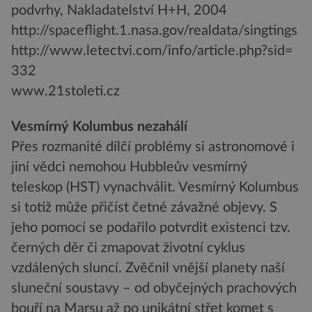
podvrhy, Nakladatelství H+H, 2004
http://spaceflight.1.nasa.gov/realdata/singtings
http://www.letectvi.com/info/article.php?sid=
332
www.21stoleti.cz
Vesmírný Kolumbus nezahálí
Přes rozmanité dílčí problémy si astronomové i
jiní vědci nemohou Hubbleův vesmírný
teleskop (HST) vynachválit. Vesmírný Kolumbus
si totiž může přičíst četné závažné objevy. S
jeho pomocí se podařilo potvrdit existenci tzv.
černých děr či zmapovat životní cyklus
vzdálených sluncí. Zvěčnil vnější planety naší
sluneční soustavy – od obyčejných prachových
bouří na Marsu až po unikátní střet komet s