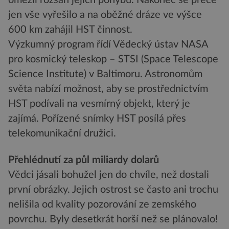
omezil rozsah jejích pohybů. Nakonec se přece
jen vše vyřešilo a na oběžné dráze ve výšce
600 km zahájil HST činnost.
Výzkumný program řídí Vědecký ústav NASA
pro kosmický teleskop – STSI (Space Telescope
Science Institute) v Baltimoru. Astronomům
světa nabízí možnost, aby se prostřednictvím
HST podívali na vesmírný objekt, který je
zajímá. Pořízené snímky HST posílá přes
telekomunikační družici.
Přehlédnutí za půl miliardy dolarů
Vědci jásali bohužel jen do chvíle, než dostali
první obrázky. Jejich ostrost se často ani trochu
nelišila od kvality pozorování ze zemského
povrchu. Byly desetkrát horší než se plánovalo!