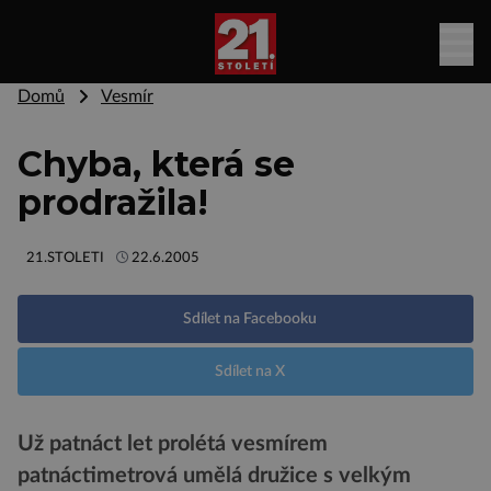
Domů
Vesmír
Chyba, která se
prodražila!
21.STOLETI
22.6.2005
Sdílet na Facebooku
Sdílet na X
Už patnáct let prolétá vesmírem
patnáctimetrová umělá družice s velkým