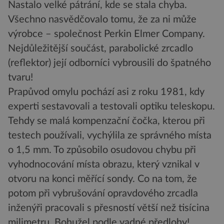
Nastalo velké pátrání, kde se stala chyba.
Všechno nasvědčovalo tomu, že za ni může
výrobce – společnost Perkin Elmer Company.
Nejdůležitější součást, parabolické zrcadlo
(reflektor) její odborníci vybrousili do špatného
tvaru!
Prapůvod omylu pochází asi z roku 1981, kdy
experti sestavovali a testovali optiku teleskopu.
Tehdy se malá kompenzační čočka, kterou při
testech používali, vychýlila ze správného místa
o 1,5 mm. To způsobilo osudovou chybu při
vyhodnocování místa obrazu, který vznikal v
otvoru na konci měřící sondy. Co na tom, že
potom při vybrušování opravdového zrcadla
inženýři pracovali s přesností větší než tisícina
milimetru. Bohužel podle vadné předlohy!