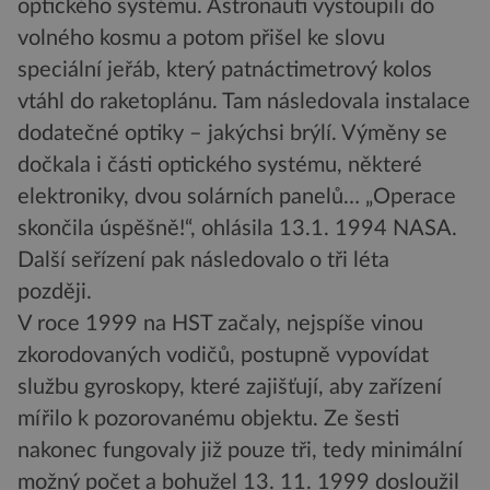
optického systému. Astronauti vystoupili do
volného kosmu a potom přišel ke slovu
speciální jeřáb, který patnáctimetrový kolos
vtáhl do raketoplánu. Tam následovala instalace
dodatečné optiky – jakýchsi brýlí. Výměny se
dočkala i části optického systému, některé
elektroniky, dvou solárních panelů… „Operace
skončila úspěšně!“, ohlásila 13.1. 1994 NASA.
Další seřízení pak následovalo o tři léta
později.
V roce 1999 na HST začaly, nejspíše vinou
zkorodovaných vodičů, postupně vypovídat
službu gyroskopy, které zajišťují, aby zařízení
mířilo k pozorovanému objektu. Ze šesti
nakonec fungovaly již pouze tři, tedy minimální
možný počet a bohužel 13. 11. 1999 dosloužil