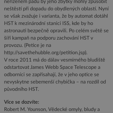
neřízeném pádu by jeho zbytky mohly způsobit
neštěstí při dopadu do obydlených oblastí. Nyní
se však zvažuje i varianta, že by automat dotáhl
HST k mezinárodní stanici ISS, kde by ho
astronauti bezpečně opravili. Po celém světě se
šíří kampaň na podporu zachování HST v
provozu. (Petice je na
http://savethehubble.org/petition.jsp).
V roce 2011 má do dálav vesmírného bludiště
odstartovat James Webb Space Telescope a
odborníci se zapřísahají, že v jeho optice se
nevyskytne sebemenší chybička – na rozdíl od
původního HST.
Více se dozvíte:
Robert M. Younson, Vědecké omyly, bludy a