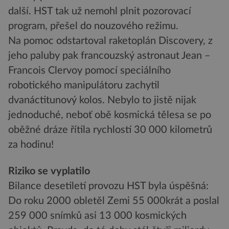
další. HST tak už nemohl plnit pozorovací
program, přešel do nouzového režimu.
Na pomoc odstartoval raketoplán Discovery, z
jeho paluby pak francouzský astronaut Jean –
Francois Clervoy pomocí speciálního
robotického manipulátoru zachytil
dvanáctitunový kolos. Nebylo to jistě nijak
jednoduché, neboť obě kosmická tělesa se po
oběžné dráze řítila rychlostí 30 000 kilometrů
za hodinu!
Riziko se vyplatilo
Bilance desetiletí provozu HST byla úspěšná:
Do roku 2000 obletěl Zemi 55 000krát a poslal
259 000 snímků asi 13 000 kosmických