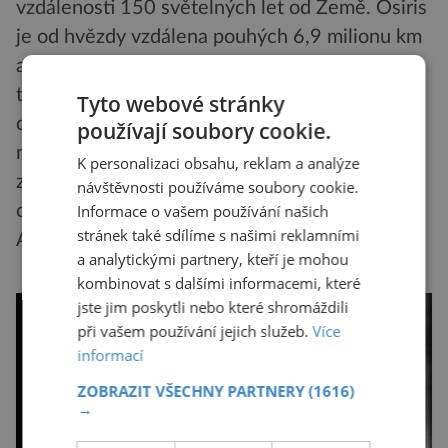
vzdálenosti 150 světelných let od Země. Osiris
je od hvězdy vzdálena pouhých 6,9 milionu km
a doba oběhu činí jen čtyři dny. V důsledku
toho žár a erupce způsobují pozvolné
Tyto webové stránky
odpařování celé planety. Přitom z atmosféry
používají soubory cookie.
mizí desítky tisíc tun hmoty. Tak nakonec žár
K personalizaci obsahu, reklam a analýze
zničí ochranný štít atmosféry a celá planeta se
návštěvnosti používáme soubory cookie.
odpaří.
Informace o vašem používání našich
stránek také sdílíme s našimi reklamními
Autor: Milan Koukal
a analytickými partnery, kteří je mohou
kombinovat s dalšími informacemi, které
jste jim poskytli nebo které shromáždili
při vašem používání jejich služeb.
Více
informací
ZOBRAZIT VŠECHNY PARTNERY
(1616)
→