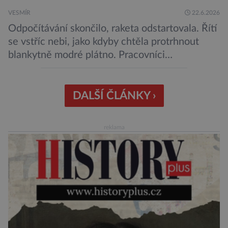
VESMÍR
22.6.2026
Odpočítávání skončilo, raketa odstartovala. Řítí
se vstříc nebi, jako kdyby chtěla protrhnout
blankytně modré plátno. Pracovníci
kosmodromu spolu s dalšími odborníky
sledujícími start pomalu ani nedýchají. Vyjde
všechno podle plánu, nebo se něco pokazí?
DALŠÍ ČLÁNKY ›
Ariane 6 – tak se nazývá systém nosných raket
Evropské kosmické agentury (ESA), který má
reklama
sloužit pro účely nejrůznějších vesmírných misí,
[…]