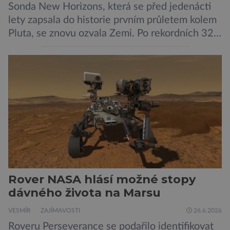
Sonda New Horizons, která se před jedenácti
lety zapsala do historie prvním průletem kolem
Pluta, se znovu ozvala Zemi. Po rekordních 321
dnech v hibernačním režimu se ve vzdálenosti
9,5 miliardy kilometrů od Země probrala a
podle NASA je ve výtečném stavu. Nyní ji čeká
další etapa její mise, jejíž ambicí je přinést
dosud nejpodrobnější […]
Rover NASA hlásí možné stopy
dávného života na Marsu
VESMÍR
ZAJÍMAVOSTI
26.6.2026
Roveru Perseverance se podařilo identifikovat