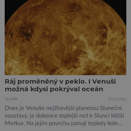
Ráj proměněný v peklo. I Venuši
možná kdysi pokrýval oceán
VESMÍR
2.8.2026
Dnes je Venuše nejžhavější planetou Sluneční
soustavy, je dokonce teplejší než k Slunci bližší
Merkur. Na jejím povrchu panují teploty kolem
464 °C, atmosféra je více než devadesátkrát