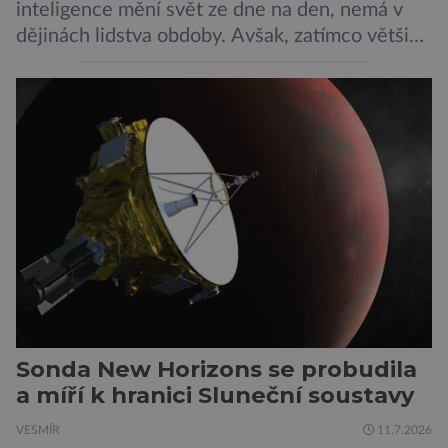
inteligence mění svět ze dne na den, nemá v
dějinách lidstva obdoby. Avšak, zatímco většina
pozornosti se soustředí na chatboty,
generování obrázků nebo automatizaci práce,
bezpečnostní experti upozorňují na mnohem
méně nápadné riziko. Podle některých
odborníků by už během příštích dvou let mohly
pokročilé systémy AI výrazně usnadnit
kybernetické útoky […]
Sonda New Horizons se probudila
a míří k hranici Sluneční soustavy
VESMÍR
11.7.2026