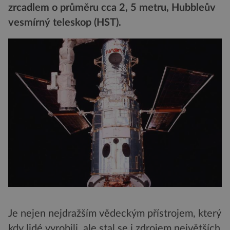
zrcadlem o průměru cca 2, 5 metru, Hubbleův
vesmírný teleskop (HST).
Je nejen nejdražším vědeckým přístrojem, který
kdy lidé vyrobili, ale stal se i zdrojem největších