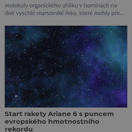
molekuly organického uhlíku v horninách na
dně vyschlé marsovské řeky, které mohly před
miliardami let vzniknout působením vody.
Svědčí snad o dávném životě na planetě?
Měření provedená přístrojem Sherloc,
umístěném na roveru Perseverance,
identifikovala organický uhlík v jílovcích z
výchozů, což jsou vyhaslé podzemní lávové
proudy vystupující na povrch, sopky […]
Start rakety Ariane 6 s puncem
evropského hmotnostního
rekordu