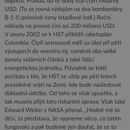
objektů. Pravda, do té doby stál čtyři miliardy
USD. (To se rovná výdajům na dva bombardéry
B-1 či polovině ceny letadlové lodi.) Roční
náklady na provoz činí asi 200 milionů USD.
V únoru 2002 se k HST přiblížil raketoplán
Columbia. Čtyři astronauti měli za úkol při pěti
výstupech do vesmíru mj. vyměnit oba velké
panely solárních článků a také řídící
energetickou jednotku. Původně se totiž
počítalo s tím, že HST se vždy po pěti letech
pravidelně vrátí na Zemi, kde bude následovat
důkladná údržba. Od toho se však upustilo, a
tak musela přijít tato riskantní oprava. Však také
Edward Weiler z NASA přiznal. „Hodně mě to
děsí, ta představa, že vypneme něco, co zatím
fungovalo a pak budeme jen doufat, že se to