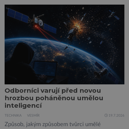
hustší než na Zemi a aby toho nebylo málo, z
oblaků se snáší kapky kyseliny sírové. Zkrátka,
není to prostředí, ve kterém by příčetný člověk
chtěl strávit […]
Odborníci varují před novou
hrozbou poháněnou umělou
inteligencí
TECHNIKA
VESMÍR
19.7.2026
Způsob, jakým způsobem tvůrci umělé