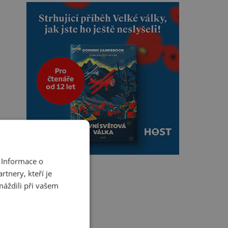
 Informace o
tnery, kteří je
máždili při vašem