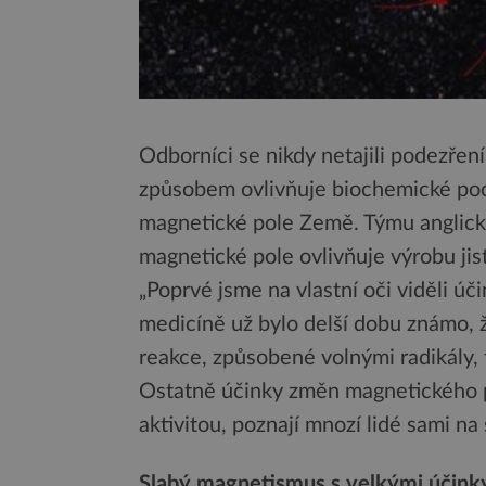
Odborníci se nikdy netajili podezřen
způsobem ovlivňuje biochemické pocho
magnetické pole Země. Týmu anglický
magnetické pole ovlivňuje výrobu jis
„Poprvé jsme na vlastní oči viděli úč
medicíně už bylo delší dobu známo, 
reakce, způsobené volnými radikály,
Ostatně účinky změn magnetického p
aktivitou, poznají mnozí lidé sami na
Slabý magnetismus s velkými účink