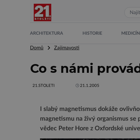
ARCHITEKTURA
HISTORIE
MEDICÍ
Domů
Zajímavosti
Co s námi prová
21.STOLETI
21.1.2005
I slabý magnetismus dokáže ovlivňo
magnetismu na živý organismus se pře
vědec Peter Hore z Oxfordské univer