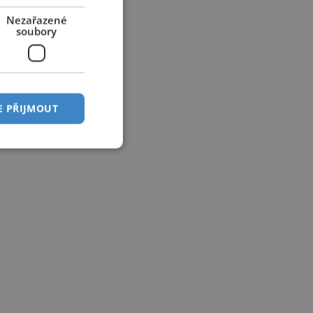
Nezařazené
soubory
E PŘIJMOUT