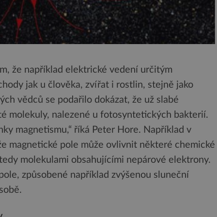
ím, že například elektrické vedení určitým
dy jak u člověka, zvířat i rostlin, stejně jako
ch vědců se podařilo dokázat, že už slabé
té molekuly, nalezené u fotosyntetických bakterií.
inky magnetismu,“ říká Peter Hore. Například v
že magnetické pole může ovlivnit některé chemické
 tedy molekulami obsahujícími nepárové elektrony.
ole, způsobené například zvýšenou sluneční
 sobě.
y