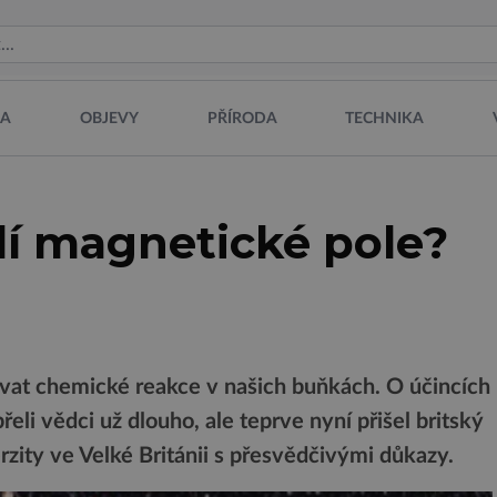
NA
OBJEVY
PŘÍRODA
TECHNIKA
dí magnetické pole?
vat chemické reakce v našich buňkách. O účincích
li vědci už dlouho, ale teprve nyní přišel britský
zity ve Velké Británii s přesvědčivými důkazy.