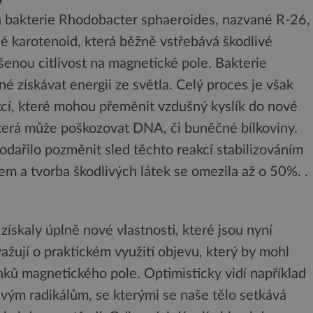
 bakterie Rhodobacter sphaeroides, nazvané R-26,
ané karotenoid, která běžně vstřebává škodlivé
ýšenou citlivost na magnetické pole. Bakterie
é získávat energii ze světla. Celý proces je však
kcí, které mohou přeměnit vzdušný kyslík do nové
která může poškozovat DNA, či buněčné bílkoviny.
dařilo pozměnit sled těchto reakcí stabilizováním
em a tvorba škodlivých látek se omezila až o 50%. .
ískaly úplně nové vlastnosti, které jsou nyní
ažují o praktickém využití objevu, který by mohl
nků magnetického pole. Optimisticky vidí například
livým radikálům, se kterými se naše tělo setkává