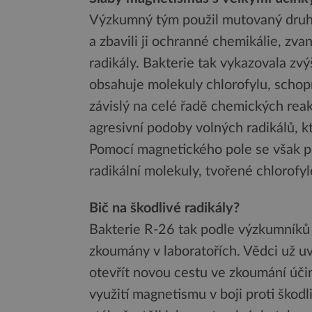
Výzkumný tým použil mutovaný druh
a zbavili ji ochranné chemikálie, zv
radikály. Bakterie tak vykazovala zv
obsahuje molekuly chlorofylu, schopn
závislý na celé řadě chemických rea
agresivní podoby volných radikálů, 
Pomocí magnetického pole se však po
radikální molekuly, tvořené chlorofyl
Bič na škodlivé radikály?
Bakterie R-26 tak podle výzkumníků z
zkoumány v laboratořích. Vědci už uv
otevřít novou cestu ve zkoumání úči
využití magnetismu v boji proti škod