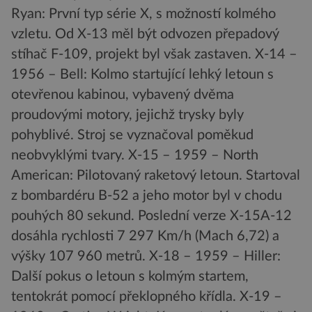
Ryan: První typ série X, s možností kolmého
vzletu. Od X-13 měl být odvozen přepadový
stíhač F-109, projekt byl však zastaven. X-14 –
1956 – Bell: Kolmo startující lehký letoun s
otevřenou kabinou, vybavený dvěma
proudovými motory, jejichž trysky byly
pohyblivé. Stroj se vyznačoval poměkud
neobvyklými tvary. X-15 – 1959 – North
American: Pilotovaný raketový letoun. Startoval
z bombardéru B-52 a jeho motor byl v chodu
pouhých 80 sekund. Poslední verze X-15A-12
dosáhla rychlosti 7 297 Km/h (Mach 6,72) a
výšky 107 960 metrů. X-18 – 1959 – Hiller:
Další pokus o letoun s kolmým startem,
tentokrát pomocí překlopného křídla. X-19 –