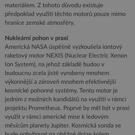
materiálem. Z tohoto důvodu existuje
předpoklad využití těchto motorů pouze mimo
hranice zemské atmosféry.
Nukleární pohon v praxi
Americká NASA úspěšně vyzkoušela iontový
raketový motor NEXIS (Nuclear Electric Xenon
Ion System), na jehož základě budou v
budoucnu zcela jistě vyrobeny mnohem
výkonnější a zároveň mnohem efektivnější
kosmické pohonné systémy. Tento motor je
jedním z možných kandidátů na využití v rámci
projektu Prometheus. Poprvé by měl být v praxi
využit v rámci americké mise k ledovým
měsícům planety Jupiter. Kosmická sonda se
bude pohybovat na oběžné dráze kolem