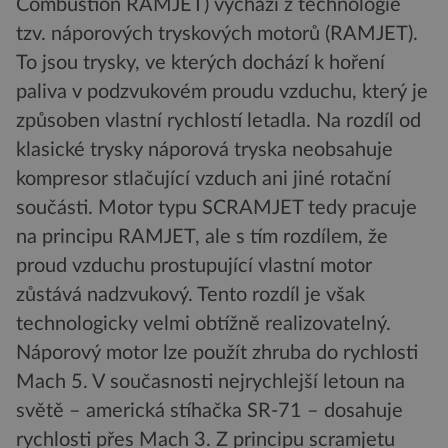
Combustion RAMJET) vychází z technologie
tzv. náporových tryskových motorů (RAMJET).
To jsou trysky, ve kterých dochází k hoření
paliva v podzvukovém proudu vzduchu, který je
způsoben vlastní rychlostí letadla. Na rozdíl od
klasické trysky náporová tryska neobsahuje
kompresor stlačující vzduch ani jiné rotační
součásti. Motor typu SCRAMJET tedy pracuje
na principu RAMJET, ale s tím rozdílem, že
proud vzduchu prostupující vlastní motor
zůstává nadzvukový. Tento rozdíl je však
technologicky velmi obtížně realizovatelný.
Náporový motor lze použít zhruba do rychlosti
Mach 5. V současnosti nejrychlejší letoun na
světě – americká stíhačka SR-71 – dosahuje
rychlosti přes Mach 3. Z principu scramjetu