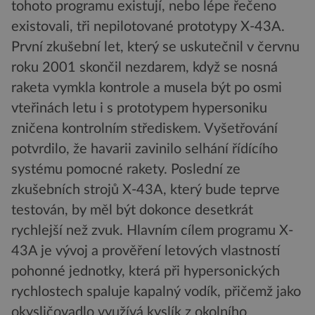
tohoto programu existují, nebo lépe řečeno
existovali, tři nepilotované prototypy X-43A.
První zkušební let, který se uskutečnil v červnu
roku 2001 skončil nezdarem, když se nosná
raketa vymkla kontrole a musela být po osmi
vteřinách letu i s prototypem hypersoniku
zničena kontrolním střediskem. Vyšetřování
potvrdilo, že havarii zavinilo selhání řídícího
systému pomocné rakety. Poslední ze
zkušebních strojů X-43A, který bude teprve
testován, by měl být dokonce desetkrát
rychlejší než zvuk. Hlavním cílem programu X-
43A je vývoj a prověření letových vlastností
pohonné jednotky, která při hypersonických
rychlostech spaluje kapalný vodík, přičemž jako
okysličovadlo využívá kyslík z okolního