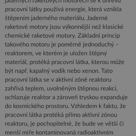
jaderných raketových motorech se k ohřevu
pracovní látky používá energie, která vznikla
štěpením jaderného materiálu. Jaderné
raketové motory jsou výkonnější než klasické
chemické raketové motory. Základní princip
takového motoru je poměrně jednoduchý –
reaktorem, ve kterém je uložen štěpný
materiál, protéká pracovní látka, kterou může
být např. kapalný vodík nebo xenon. Tato
pracovní látka se v aktivní zóně reaktoru
zahřívá teplem, uvolněným štěpnou reakcí,
ochlazuje reaktor a zároveň tryskou expanduje
do kosmického prostoru. Vzhledem k faktu, že
pracovní látka protéká přímo aktivní zónou
reaktoru, je pochopitelné, že bude ve větší či
menší míře kontaminovaná radioaktivním