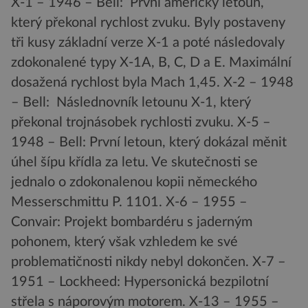
X-1 – 1946 – Bell: První americký letoun,
který překonal rychlost zvuku. Byly postaveny
tři kusy základní verze X-1 a poté následovaly
zdokonalené typy X-1A, B, C, D a E. Maximální
dosažená rychlost byla Mach 1,45. X-2 – 1948
– Bell: Následnovník letounu X-1, který
překonal trojnásobek rychlosti zvuku. X-5 –
1948 – Bell: První letoun, který dokázal měnit
úhel šípu křídla za letu. Ve skutečnosti se
jednalo o zdokonalenou kopii německého
Messerschmittu P. 1101. X-6 – 1955 –
Convair: Projekt bombardéru s jaderným
pohonem, který však vzhledem ke své
problematičnosti nikdy nebyl dokončen. X-7 –
1951 – Lockheed: Hypersonická bezpilotní
střela s náporovým motorem. X-13 – 1955 –