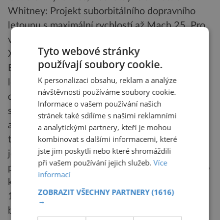
Whitney: Projekt suborbitálního dopravního
letounu s maximální rychlostí až Mach 25. Pro
vysokou finanční náročnost byl projekt zrušen.
Tyto webové stránky
X-31 – 1987 – Rockwell, Messerschmitt-
používají soubory cookie.
Bölkow-Blohm: První prototyp stíhacího
K personalizaci obsahu, reklam a analýze
letounu série X s neamerickou účastí. Ve své
návštěvnosti používáme soubory cookie.
době pravděpodobně nejobratnější letoun na
Informace o vašem používání našich
světě, a to díky pohyblivým „kachním plochám“
stránek také sdílíme s našimi reklamními
a motorové trysce s klapkami pro vychylování
a analytickými partnery, kteří je mohou
kombinovat s dalšími informacemi, které
tahu. X-33 – 1996 – Boeing: Projekt
jste jim poskytli nebo které shromáždili
jednostupňového vesmírného dopravního
při vašem používání jejich služeb.
Více
prostředku, který po splnění úkolu přistává jako
informací
kluzák a je připraven k dalšímu použití. X-36 –
ZOBRAZIT VŠECHNY PARTNERY
(1616)
1996 – McDonnell Douglas: Projekt
→
bezocasého stíhacího letounu, řízeného jen