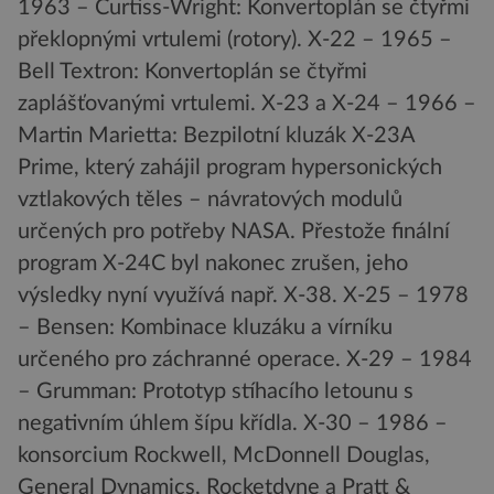
1963 – Curtiss-Wright: Konvertoplán se čtyřmi
překlopnými vrtulemi (rotory). X-22 – 1965 –
Bell Textron: Konvertoplán se čtyřmi
zaplášťovanými vrtulemi. X-23 a X-24 – 1966 –
Martin Marietta: Bezpilotní kluzák X-23A
Prime, který zahájil program hypersonických
vztlakových těles – návratových modulů
určených pro potřeby NASA. Přestože finální
program X-24C byl nakonec zrušen, jeho
výsledky nyní využívá např. X-38. X-25 – 1978
– Bensen: Kombinace kluzáku a vírníku
určeného pro záchranné operace. X-29 – 1984
– Grumman: Prototyp stíhacího letounu s
negativním úhlem šípu křídla. X-30 – 1986 –
konsorcium Rockwell, McDonnell Douglas,
General Dynamics, Rocketdyne a Pratt &