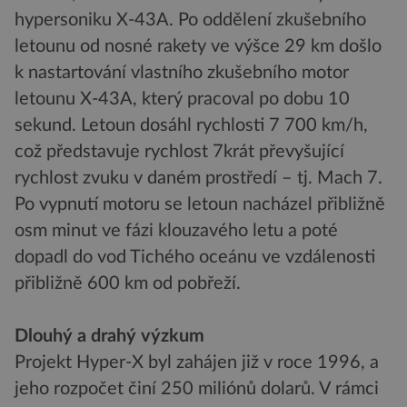
hypersoniku X-43A. Po oddělení zkušebního
letounu od nosné rakety ve výšce 29 km došlo
k nastartování vlastního zkušebního motor
letounu X-43A, který pracoval po dobu 10
sekund. Letoun dosáhl rychlosti 7 700 km/h,
což představuje rychlost 7krát převyšující
rychlost zvuku v daném prostředí – tj. Mach 7.
Po vypnutí motoru se letoun nacházel přibližně
osm minut ve fázi klouzavého letu a poté
dopadl do vod Tichého oceánu ve vzdálenosti
přibližně 600 km od pobřeží.
Dlouhý a drahý výzkum
Projekt Hyper-X byl zahájen již v roce 1996, a
jeho rozpočet činí 250 miliónů dolarů. V rámci