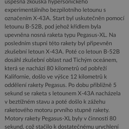
úspěšná zkouška hypersonického
experimentálního bezpilotního letounu s
označením X-43A. Start byl uskutečněn pomocí
letounu B-52B, pod jehož křídlem byla
upevněna nosná raketa typu Pegasus-XL. Na
posledním stupni této rakety byl připevněn
zkušební letoun X-43A. Poté co letoun B-52B
dosáhl zkušební oblast nad Tichým oceánem,
která se nachází 80 kilometrů od pobřeží
Kalifornie, došlo ve výšce 12 kilometrů k
oddělení rakety Pegasus. Po dobu přibližně 5
sekund se raketa s letounem X-43A nacházela
v beztížném stavu a poté došlo k zážehu
raketového motoru prvního stupně rakety.
Motory rakety Pegasus-XL byly v činnosti 80
sekund, což stačilo k dostatečnému urychlení