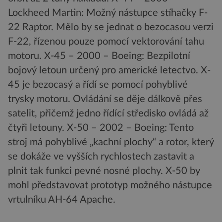
Lockheed Martin: Možný nástupce stíhačky F-
22 Raptor. Mělo by se jednat o bezocasou verzi
F-22, řízenou pouze pomocí vektorování tahu
motoru. X-45 – 2000 – Boeing: Bezpilotní
bojový letoun určený pro americké letectvo. X-
45 je bezocasý a řídí se pomocí pohyblivé
trysky motoru. Ovládání se děje dálkově přes
satelit, přičemž jedno řídící středisko ovládá až
čtyři letouny. X-50 – 2002 – Boeing: Tento
stroj má pohyblivé „kachní plochy“ a rotor, který
se dokáže ve vyšších rychlostech zastavit a
plnit tak funkci pevné nosné plochy. X-50 by
mohl představovat prototyp možného nástupce
vrtulníku AH-64 Apache.