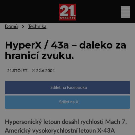
Domů
Technika
HyperX / 43a – daleko za
hranicí zvuku.
21.STOLETI
22.6.2004
Sdílet na Facebooku
Sdílet na X
Hypersonický letoun dosáhl rychlosti Mach 7.
Americký vysokorychlostní letoun X-43A