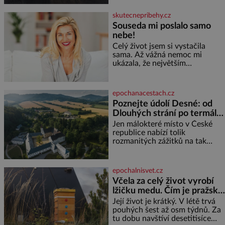
Burian kruté týrání nevydrží a
estébákům podepíše všechno,
skutecnepribehy.cz
co po něm chtějí. Svým
Souseda mi poslalo samo
podpisem jim potvrdí také to, že
nebe!
na něj během výslechů nikdo
nevyvíjel fyzický ani psychický
Celý život jsem si vystačila
nátlak. Syn brněnského řezníka
sama. Až vážná nemoc mi
chce být knězem a
ukázala, že největším
bohatstvím nejsou peníze ani
vlastní byt, ale člověk, který je
ochotný podat pomocnou ruku.
epochanacestach.cz
Vždycky jsem byla spíš
Poznejte údolí Desné: od
samotářka. Nepotřebovala jsem
Dlouhých strání po termální
kolem sebe partu kamarádek
prameny
ani partnera. Stačily mi knihy,
Jen málokteré místo v České
práce a hlavně klid. Hned po
republice nabízí tolik
studiích jsem odešla z rodného
rozmanitých zážitků na tak
města,
malém území jako údolí řeky
Desné v srdci Jeseníků. Během
jediného dne můžete
epochalnisvet.cz
nahlédnout do útrob jedné z
Včela za celý život vyrobí
nejvýznamnějších vodních
lžičku medu. Čím je pražský
elektráren v Evropě, vydat se na
med ze střech tak ceněný?
horské hřebeny, projet se na
Její život je krátký. V létě trvá
koloběžce a den zakončit
pouhých šest až osm týdnů. Za
poznáváním památek ve
tu dobu navštíví desetitisíce