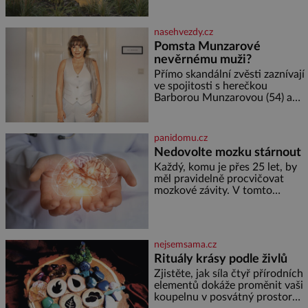
Velkých Losinách nebo v
květů, nalétá stovky kilometrů a
termálním
vyrobí přibližně devět gramů
medu – zhruba jednu čajovou
nasehvezdy.cz
lžičku. Sama o sobě se může
Pomsta Munzarové
zdát bezvýznamná. Teprve když
nevěrnému muži?
se spojí s dalšími desítkami tisíc
příslušnic svého včelstva,
Přímo skandální zvěsti zaznívají
vznikne jeden z
ve spojitosti s herečkou
nejdokonalejších organismů
Barborou Munzarovou (54) a
hercem Martinem Trnavským
(56). Munzarová měla být totiž
viděna s jakýmsi sympaťákem, s
panidomu.cz
nímž se velmi družně, až d
Nedovolte mozku stárnout
Každý, komu je přes 25 let, by
měl pravidelně procvičovat
mozkové závity. V tomto
období se totiž začíná
zhoršovat paměť. Možná máte
problém vzpomenout si na
jméno kolegy z práce. Nebo
nejsemsama.cz
marně v paměti lovíte název
Rituály krásy podle živlů
knížky, kterou jste nedávno
přečetli. Je to opravdu tak, s
Zjistěte, jak síla čtyř přírodních
věkem jako kdyby se paměť
elementů dokáže proměnit vaši
rozhodla stávkovat. Cvičte
koupelnu v posvátný prostor