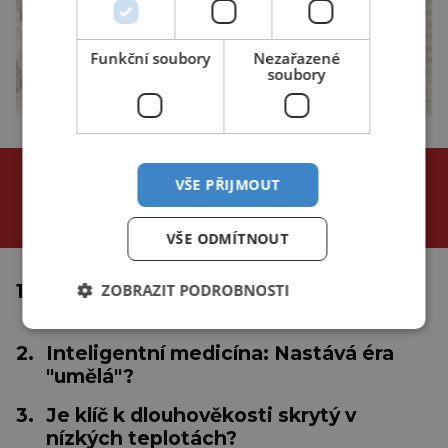
Funkční soubory
Nezařazené
soubory
NEJČTENĚJŠÍ ČLÁNKY
VŠE PŘIJMOUT
za poslední
24 hodin
3 dny
týden
VŠE ODMÍTNOUT
1.
Proč se tropické cyklóny netvoří u
ZOBRAZIT PODROBNOSTI
rovníku?
2.
Inteligentní medicína: Nastává éra
"umělá"?
3.
Je klíč k dlouhověkosti skrytý v
nízkých teplotách?