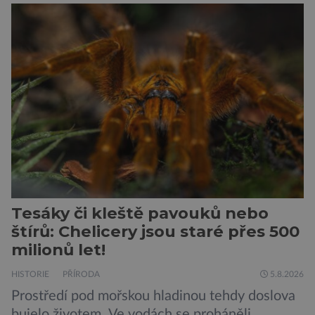
této souvislosti je dokonce zapsána do
Guinnessovy knihy rekordů. Navzdory svému
názvu nežije pouze v jižní Africe, ale domovem
je mu valná část černého kontinentu a
vyskytuje se rovněž v oblastech […]
Tesáky či kleště pavouků nebo
štírů: Chelicery jsou staré přes 500
milionů let!
HISTORIE
PŘÍRODA
5.8.2026
Prostředí pod mořskou hladinou tehdy doslova
bujelo životem. Ve vodách se proháněli