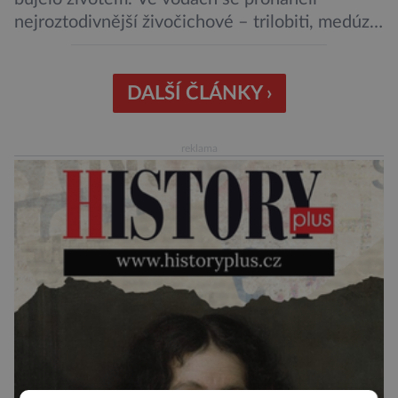
nejroztodivnější živočichové – trilobiti, medúzy
či hlavonožci. V dávném kambriu žil také
prazvláštní stonožce podobný tvor, který měl
zárodky zbraní typických pro dnešní pavouky.
DALŠÍ ČLÁNKY ›
Pavouci, štíři či klíšťata jsou členovci patřící do
skupiny klepítkatců. Vyznačují se takzvanými
reklama
chelicerami, které u nich představují právě […]