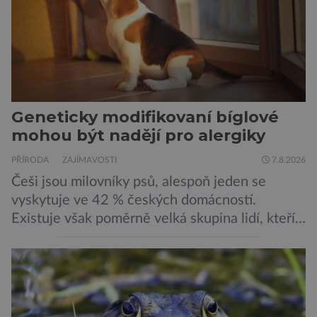
Geneticky modifikovaní bíglové
mohou být nadějí pro alergiky
PŘÍRODA
ZAJÍMAVOSTI
7.8.2026
Češi jsou milovníky psů, alespoň jeden se
vyskytuje ve 42 % českých domácností.
Existuje však poměrně velká skupina lidí, kteří
by si psa rádi pořídili, ale nemohou, protože
jsou alergičtí. Jejich imunitní systém
přecitlivěle reaguje na proteiny obsažené v
psích slinách, potu, moči a šupinkách kůže,
zachycených v srsti. Vědci nyní geneticky