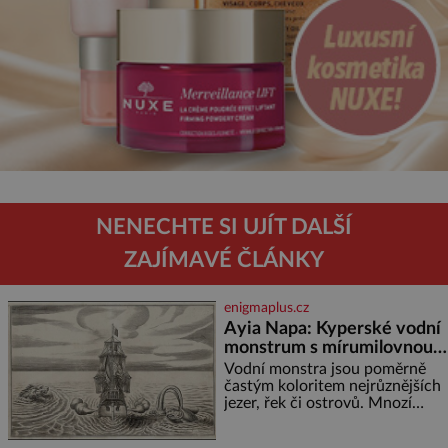
NENECHTE SI UJÍT DALŠÍ
ZAJÍMAVÉ ČLÁNKY
enigmaplus.cz
Ayia Napa: Kyperské vodní
monstrum s mírumilovnou
povahou
Vodní monstra jsou poměrně
častým koloritem nejrůznějších
jezer, řek či ostrovů. Mnozí
skeptici to přikládají hlavně
snaze dané místo zviditelnit a