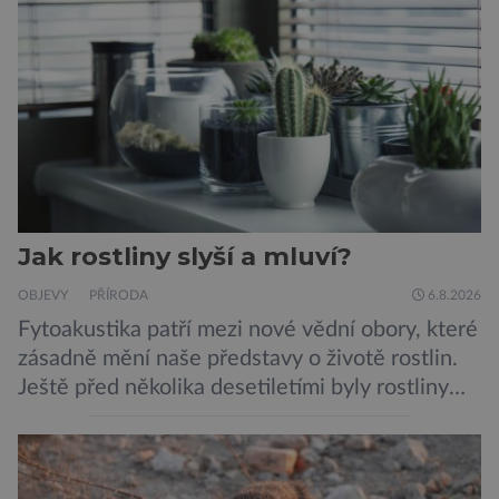
dýchacích cest, dojít však může až k udušení.
Dosud proti tomuto jedu neexistovala
protilátka, nyní ji zřejmě vědci objevili, ovšem
její zdroj je […]
Jak rostliny slyší a mluví?
OBJEVY
PŘÍRODA
6.8.2026
Fytoakustika patří mezi nové vědní obory, které
zásadně mění naše představy o životě rostlin.
Ještě před několika desetiletími byly rostliny
považovány za tiché a pasivní organismy, které
pouze reagují na změny prostředí. Moderní
výzkum však ukazuje, že skutečnost je mnohem