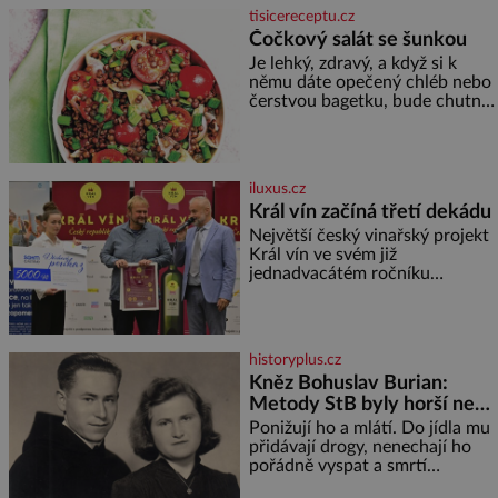
přitáhnout k němu pozornost
tisicereceptu.cz
záhadám nakloněných turi
Čočkový salát se šunkou
Je lehký, zdravý, a když si k
němu dáte opečený chléb nebo
čerstvou bagetku, bude chutnat
jedna báseň. Suroviny 250 g
vaší oblíbené čočky 150 g
cherry rajčátek 1 velká červená
cibule 2 lžíce
iluxus.cz
Král vín začíná třetí dekádu
Největší český vinařský projekt
Král vín ve svém již
jednadvacátém ročníku
představil nejlepší domácí vína.
Ta vybírala odborná porota z
celkem 1260 vzorků od 157
vinařů. Král vín, který se – i pře
historyplus.cz
Kněz Bohuslav Burian:
Metody StB byly horší než
gestapácké trýznění
Ponižují ho a mlátí. Do jídla mu
přidávají drogy, nenechají ho
pořádně vyspat a smrtí
vyhrožují i jeho nejbližším.