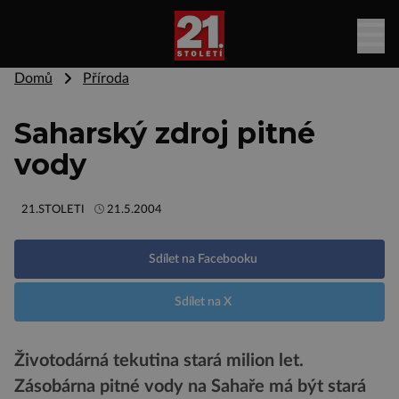
Domů
Příroda
Saharský zdroj pitné
vody
21.STOLETI
21.5.2004
Sdílet na Facebooku
Sdílet na X
Životodárná tekutina stará milion let.
Zásobárna pitné vody na Sahaře má být stará