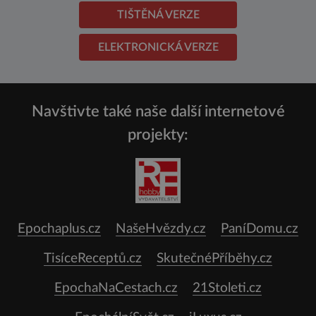
TIŠTĚNÁ VERZE
ELEKTRONICKÁ VERZE
Navštivte také naše další internetové
projekty:
Epochaplus.cz
NašeHvězdy.cz
PaníDomu.cz
TisíceReceptů.cz
SkutečnéPříběhy.cz
EpochaNaCestach.cz
21Stoleti.cz