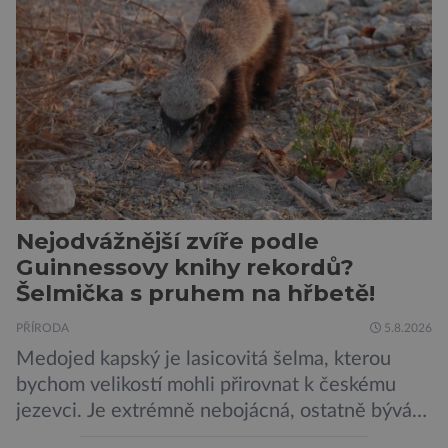
zajímavější. Rostliny totiž dokážou své okolí
vnímat prostřednictvím mechanických podnětů
a samy také vydávají zvuky […]
Nejodvážnější zvíře podle
Guinnessovy knihy rekordů?
Šelmička s pruhem na hřbetě!
PŘÍRODA
5.8.2026
Medojed kapský je lasicovitá šelma, kterou
bychom velikostí mohli přirovnat k českému
jezevci. Je extrémně nebojácná, ostatně bývá
označována za nejodvážnější zvíře vůbec. V