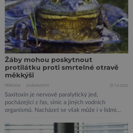
upravili psy, aby […]
Žáby mohou poskytnout
protilátku proti smrtelné otravě
měkkýši
PŘÍRODA
ZAJÍMAVOSTI
7.8.2026
Saxitoxin je nervově paralytický jed,
pocházející z řas, sinic a jiných vodních
organismů. Nacházet se však může i v lidmi
konzumovaných mlžích, jako jsou ústřice nebo
slávky. K příznakům otravy patří paralýza