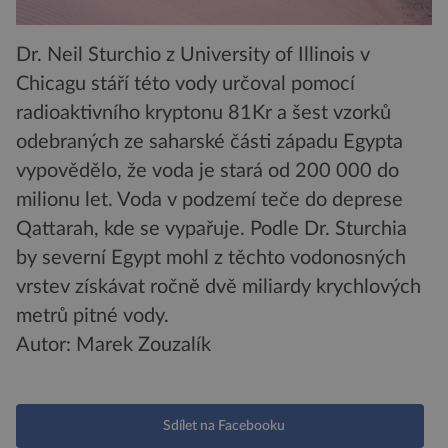
Dr. Neil Sturchio z University of Illinois v
Chicagu stáří této vody určoval pomocí
radioaktivního kryptonu 81Kr a šest vzorků
odebraných ze saharské části západu Egypta
vypovědělo, že voda je stará od 200 000 do
milionu let. Voda v podzemí teče do deprese
Qattarah, kde se vypařuje. Podle Dr. Sturchia
by severní Egypt mohl z těchto vodonosných
vrstev získávat ročně dvě miliardy krychlových
metrů pitné vody.
Autor: Marek Zouzalík
Sdílet na Facebooku