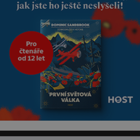
bezpečí, proto by pokoj
miminka měl působit především
klidně a útulně. Předškolní věk
je