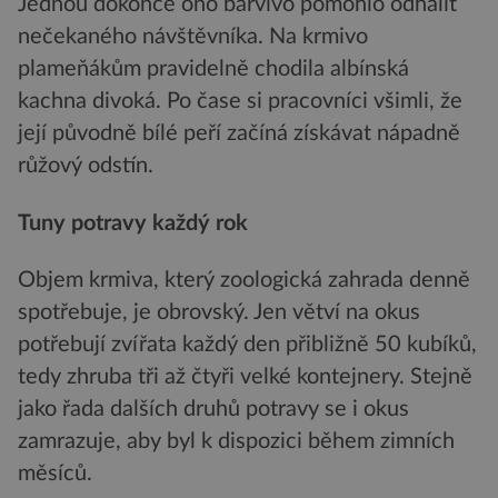
Jednou dokonce ono barvivo pomohlo odhalit
nečekaného návštěvníka. Na krmivo
plameňákům pravidelně chodila albínská
kachna divoká. Po čase si pracovníci všimli, že
její původně bílé peří začíná získávat nápadně
růžový odstín.
Tuny potravy každý rok
Objem krmiva, který zoologická zahrada denně
spotřebuje, je obrovský. Jen větví na okus
potřebují zvířata každý den přibližně 50 kubíků,
tedy zhruba tři až čtyři velké kontejnery. Stejně
jako řada dalších druhů potravy se i okus
zamrazuje, aby byl k dispozici během zimních
měsíců.