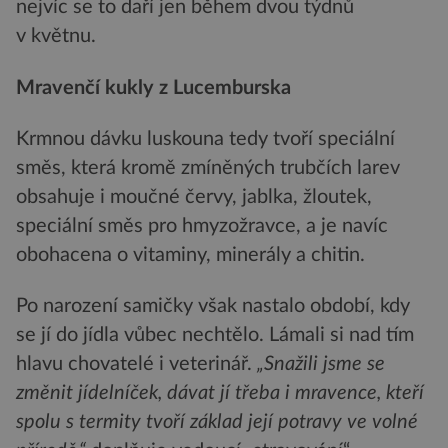
nejvíc se to daří jen během dvou týdnů
v květnu.
Mravenčí kukly z Lucemburska
Krmnou dávku luskouna tedy tvoří speciální
směs, která kromě zmíněných trubčích larev
obsahuje i moučné červy, jablka, žloutek,
speciální směs pro hmyzožravce, a je navíc
obohacena o vitaminy, minerály a chitin.
Po narození samičky však nastalo období, kdy
se jí do jídla vůbec nechtělo. Lámali si nad tím
hlavu chovatelé i veterinář.
„Snažili jsme se
změnit jídelníček, dávat jí třeba i mravence, kteří
spolu s termity tvoří základ její potravy ve volné