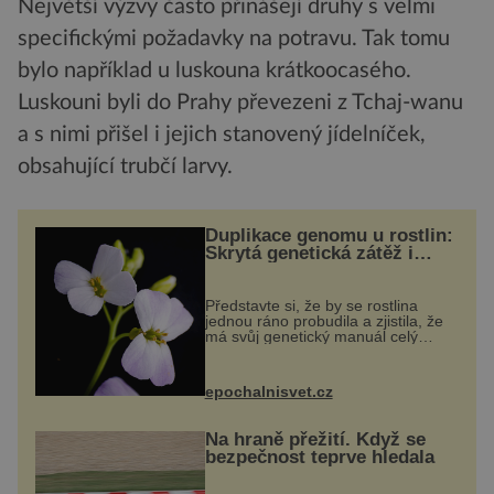
Největší výzvy často přinášejí druhy s velmi
specifickými požadavky na potravu. Tak tomu
bylo například u luskouna krátkoocasého.
Luskouni byli do Prahy převezeni z Tchaj-wanu
a s nimi přišel i jejich stanovený jídelníček,
obsahující trubčí larvy.
Duplikace genomu u rostlin:
Skrytá genetická zátěž i
evoluční výhoda
Představte si, že by se rostlina
jednou ráno probudila a zjistila, že
má svůj genetický manuál celý
dvakrát. Přesně to se občas v
přírodě stane – a podle nového
výzkumu to může být pro druhy
epochalnisvet.cz
vstupenka...
Na hraně přežití. Když se
bezpečnost teprve hledala