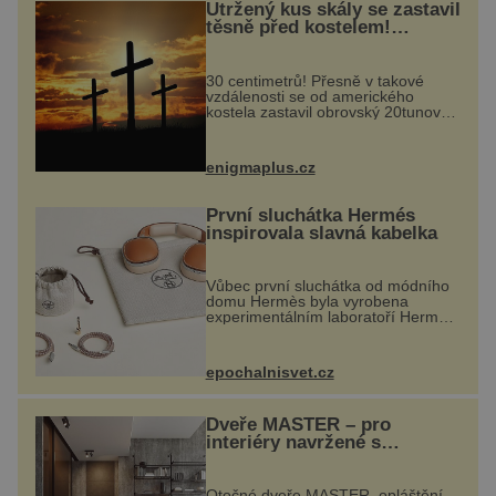
Utržený kus skály se zastavil
těsně před kostelem!
Ochránila ho boží síla?
30 centimetrů! Přesně v takové
vzdálenosti se od amerického
kostela zastavil obrovský 20tunový
balvan, který se v květnu 2014
nečekaně odtrhl od nedaleké skály
při její demolici. Podle místních stojí
enigmaplus.cz
...
První sluchátka Hermés
inspirovala slavná kabelka
Vůbec první sluchátka od módního
domu Hermès byla vyrobena
experimentálním laboratoří Hermès
Ateliers Horizons. Elegantní gadget
si vyžádal dva roky vývoje a chlubí
se ručně šitou hovězí kůží a
epochalnisvet.cz
kovový...
Dveře MASTER – pro
interiéry navržené s
rozumem i vášní!
Otočné dveře MASTER, opláštění