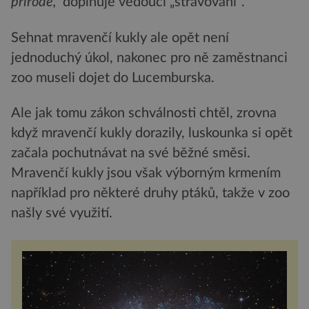
přírodě,“
doplňuje vedoucí „stravování“.
Sehnat mravenčí kukly ale opět není
jednoduchý úkol, nakonec pro ně zaměstnanci
zoo museli dojet do Lucemburska.
Ale jak tomu zákon schválnosti chtěl, zrovna
když mravenčí kukly dorazily, luskounka si opět
začala pochutnávat na své běžné směsi.
Mravenčí kukly jsou však výborným krmením
například pro některé druhy ptáků, takže v zoo
našly své využití.