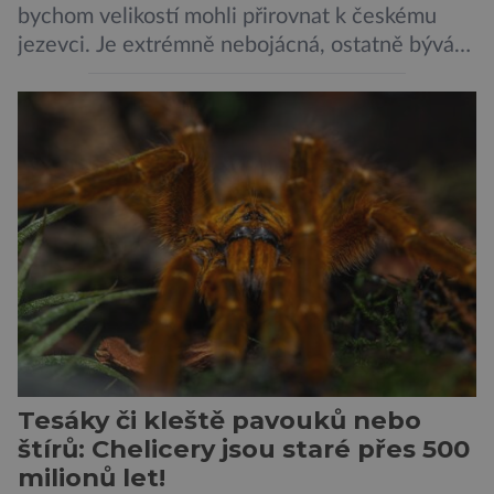
bychom velikostí mohli přirovnat k českému
jezevci. Je extrémně nebojácná, ostatně bývá
označována za nejodvážnější zvíře vůbec. V
této souvislosti je dokonce zapsána do
Guinnessovy knihy rekordů. Navzdory svému
názvu nežije pouze v jižní Africe, ale domovem
je mu valná část černého kontinentu a
vyskytuje se rovněž v oblastech […]
Tesáky či kleště pavouků nebo
štírů: Chelicery jsou staré přes 500
milionů let!