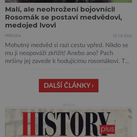
Malí, ale neohrožení bojovníci!
Rosomák se postaví medvědovi,
medojed lvovi
PŘÍRODA
3.8.2026
Mohutný medvěd si razí cestu vpřed. Nikdo se
mu ji neopováží zkřížit! Anebo ano? Pach
mršiny jej zavede k hodujícímu rosomákovi. Ten
se ale před ním nechystá ustoupit. Ačkoli
velikostní rozdíl mezi nimi je značný, statečná
„lasice“ je odhodlána bránit svou kořist.
DALŠÍ ČLÁNKY ›
Nedosahují nijak impozantní velikosti, jde spíše
o menší šelmy. Svou houževnatostí, bojovností
reklama
a […]