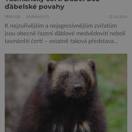
ďábelské povahy
PŘÍRODA
ZAJÍMAVOSTI
3.8.2026
K nejzuřivějším a nejagresivnějším zvířatům
jsou obecně řazeni ďáblové medvědovití neboli
tasmánští čerti – ostatně taková představa
vyplývá i z jejich názvu. Tito největší draví
vačnatci, vyskytující se dnes již výhradně na
ostrově Tasmánie, si však takovou nálepku
vůbec nezaslouží. Fakticky se totiž spíše než o
zákeřné a nebezpečné vzteklouny jedná o
plaché živočichy. Velikostně […]