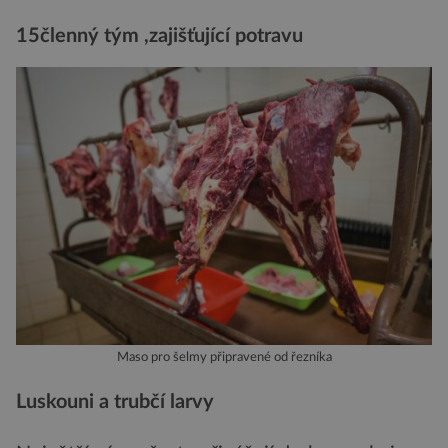
15členný tým ,zajišťující potravu
Maso pro šelmy připravené od řezníka
Luskouni a trubčí larvy