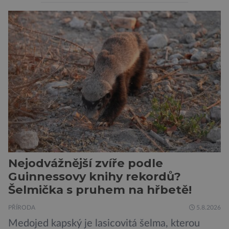
považovány za tiché a pasivní organismy, které
pouze reagují na změny prostředí. Moderní
výzkum však ukazuje, že skutečnost je mnohem
zajímavější. Rostliny totiž dokážou své okolí
vnímat prostřednictvím mechanických podnětů
a samy také vydávají zvuky […]
Nejodvážnější zvíře podle
Guinnessovy knihy rekordů?
Šelmička s pruhem na hřbetě!
PŘÍRODA
5.8.2026
Medojed kapský je lasicovitá šelma, kterou