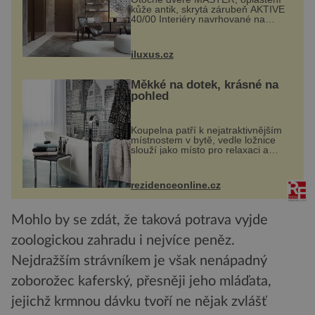
kůže antik, skrytá zárubeň AKTIVE
40/00 Interiéry navrhované na
zakázku často vyžadují atypické
rozměry nejen nábytku, ale i
otvorových prvků. Technické zázemí
iluxus.cz
dnes umož...
Měkké na dotek, krásné na
pohled
Koupelna patří k nejatraktivnějším
místnostem v bytě, vedle ložnice
slouží jako místo pro relaxaci a
odpočinek. Koupelnový textil –
ručníky, osušky a koberečky –
mohou jako mávnutím kouzelného
rezidenceonline.cz
proutku...
Mohlo by se zdát, že taková potrava vyjde
zoologickou zahradu i nejvíce peněz.
Nejdražším strávníkem je však nenápadný
zoborožec kaferský, přesněji jeho mláďata,
jejichž krmnou dávku tvoří ne nějak zvlášť