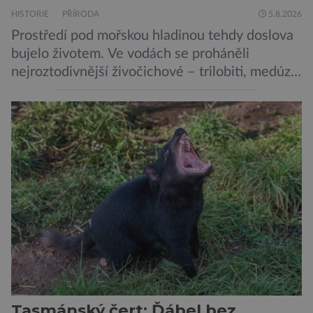
HISTORIE
PŘÍRODA
5.8.2026
Prostředí pod mořskou hladinou tehdy doslova
bujelo životem. Ve vodách se proháněli
nejroztodivnější živočichové – trilobiti, medúzy
či hlavonožci. V dávném kambriu žil také
prazvláštní stonožce podobný tvor, který měl
zárodky zbraní typických pro dnešní pavouky.
Pavouci, štíři či klíšťata jsou členovci patřící do
skupiny klepítkatců. Vyznačují se takzvanými
chelicerami, které u nich představují právě […]
Tasmánský čert: Ďábel bez