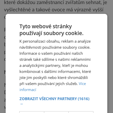
které dokážou zaměstnanci zvířatům sehnat, je
vyšlechtěné a takové ovoce má výrazně vyšší
obsah cukru než z volné přírody.
Tyto webové stránky
Proto také v pražské zoo nespatříte klasický
používají soubory cookie.
obraz opice, která si pochutnává na žlutých
K personalizaci obsahu, reklam a analýze
banánech. Pro primáty je vyšlechtěný banán
návštěvnosti používáme soubory cookie.
příliš sladký – snaží se proto cukr v krmné
Informace o vašem používání našich
stránek také sdílíme s našimi reklamními
dávce co nejvíce omezit.
a analytickými partnery, kteří je mohou
kombinovat s dalšími informacemi, které
Nestačí, co zvíře jí, důležité je i jak
jste jim poskytli nebo které shromáždili
při vašem používání jejich služeb.
Více
Nejde přitom jen o samotné složení potravy.
informací
Důležité je také to, jakým způsobem je
ZOBRAZIT VŠECHNY PARTNERY
(1616)
zvířatům předkládána. Je to jednoduché:
„Ve
→
volné přírodě přece zvířata nedostanou jídlo