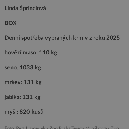
Linda Šprinclová
BOX
Denní spotřeba vybraných krmiv z roku 2025
hovězí maso: 110 kg
seno: 1033 kg
mrkev: 131 kg
jablka: 131 kg
myši: 820 kusů
Foto:
Pert Hamerník - Zoo Praha,Tereza Mrhálková - Zoo