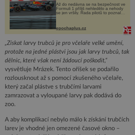
Až do nedávna se na bezpečnost ve
Formuli 1 příliš nehledělo a nehody
se jen vršily. Řada pilotů to poznala
na vlastní kůži, často s trvalými
následky nebo bohužel i ztrátou
života. Dnes nepochopiteln...
epochaplus.cz
„Získat larvy trubců je pro včelaře velké umění,
protože na jedné plástvi jsou jak larvy trubců, tak
dělnic, které však není žádoucí poškodit,“
vysvětluje Mrázek. Tento oříšek se podařilo
rozlousknout až s pomocí zkušeného včelaře,
který začal plástve s trubčími larvami
zamrazovat a vyloupané larvy pak dodává do
zoo.
A aby komplikací nebylo málo k získání trubčích
larev je vhodné jen omezené časové okno –