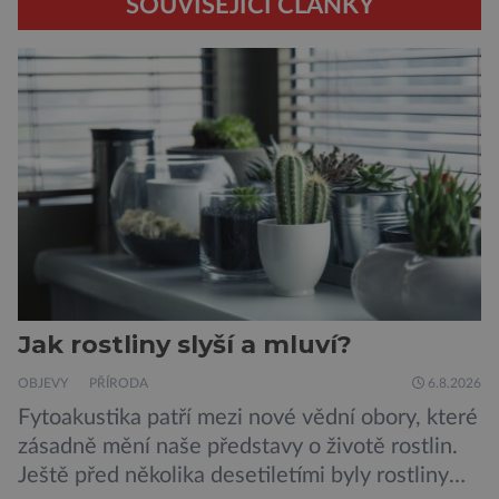
SOUVISEJÍCÍ ČLÁNKY
Jak rostliny slyší a mluví?
OBJEVY
PŘÍRODA
6.8.2026
Fytoakustika patří mezi nové vědní obory, které
zásadně mění naše představy o životě rostlin.
Ještě před několika desetiletími byly rostliny