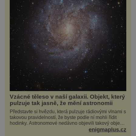
Vzácné těleso v naší galaxii. Objekt, který
pulzuje tak jasně, že mění astronomii
Představte si hvězdu, která pulzuje rádiovými vlnami s
takovou pravidelností, že byste podle ní mohli řídit
hodinky. Astronomové nedávno objevili takový objekt
v naší vlastní galaxii, ale jeho chování...
enigmaplus.cz