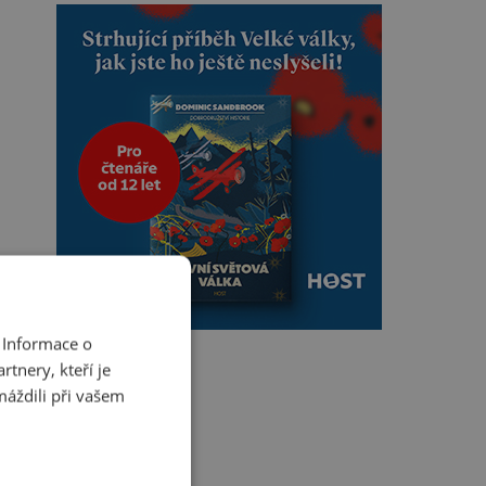
 Informace o
tnery, kteří je
máždili při vašem