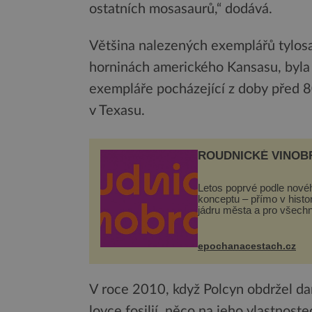
ostatních mosasaurů,“ dodává.
Většina nalezených exemplářů tylosa
horninách amerického Kansasu, byla p
exempláře pocházející z doby před 8
v Texasu.
ROUDNICKÉ VINOB
Letos poprvé podle nové
konceptu – přímo v hist
jádru města a pro všech
zcela zdarma. Hlavní pr
se odehraje na Karlově a
Husově náměstí. Návště
epochanacestach.cz
se mohou těšit na víno, 
pes...
V roce 2010, když Polcyn obdržel d
lovce fosilií, něco na jeho vlastnoste