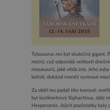
Tylosaurus rex byl skutečný gigant. 
metrů, což odpovídá velikosti dnešní
mosasaurů, jaké věda zná. Jeho zuby
kořisti, dokázal rovněž vyvinout masi
Za oběť mu padali tito tvorové: mořští
byl šestimetrový Xiphactinus, dále m
Hesperornis. Jejich pozůstatky byly 