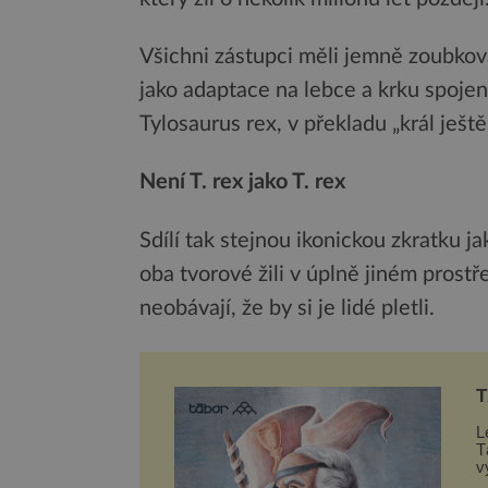
Všichni zástupci měli jemně zoubkov
jako adaptace na lebce a krku spoje
Tylosaurus rex, v překladu „král ješt
Není T. rex jako T. rex
Sdílí tak stejnou ikonickou zkratku 
oba tvorové žili v úplně jiném prostř
neobávají, že by si je lidé pletli.
T
L
T
v
n