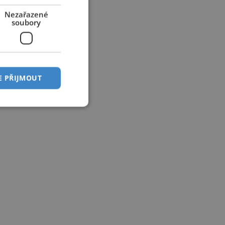
Nezařazené
soubory
E PŘIJMOUT