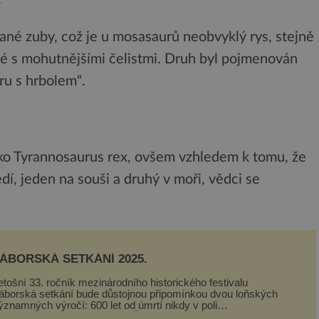
ané zuby, což je u mosasaurů neobvyklý rys, stejně
né s mohutnějšími čelistmi. Druh byl pojmenován
ěru s hrbolem“.
jako Tyrannosaurus rex, ovšem vzhledem k tomu, že
edí, jeden na souši a druhý v moři, vědci se
ÁBORSKÁ SETKÁNÍ 2025.
etošní 33. ročník mezinárodního historického festivalu
áborská setkání bude důstojnou připomínkou dvou loňských
ýznamných výročí: 600 let od úmrtí nikdy v poli
eporaženého hejtmana Jana Žižky z Tr...