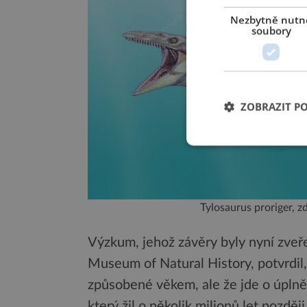
Nezbytně nutn
soubory
ZOBRAZIT P
Tylosaurus proriger,
Výzkum, jehož závěry byly nyní zveř
Museum of Natural History, potvrdil,
způsobené věkem, ale že jde o úplně
který žil o několik milionů let později