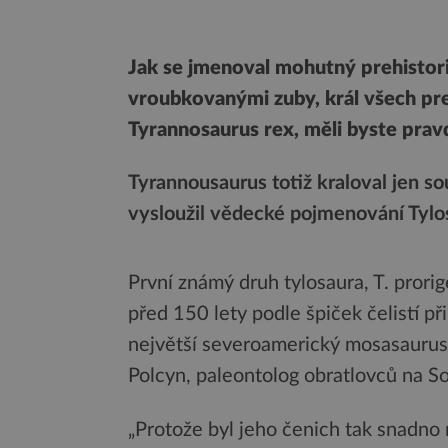
Jak se jmenoval mohutný prehistoric
vroubkovanými zuby, král všech pr
Tyrannosaurus rex, měli byste pravd
Tyrannousaurus totiž kraloval jen so
vysloužil vědecké pojmenování Tylo
První známý druh tylosaura, T. prori
před 150 lety podle špiček čelistí př
největší severoamerický mosasaurus
Polcyn, paleontolog obratlovců na S
„Protože byl jeho čenich tak snadno 