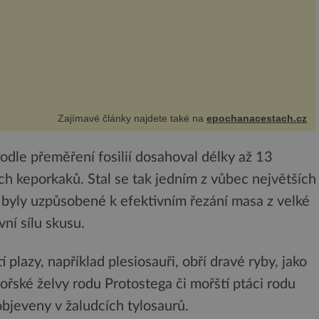
Zajímavé články najdete také na
epochanacestach.cz
Podle přeměření fosilií dosahoval délky až 13
ch keporkaků. Stal se tak jedním z vůbec největších
 byly uzpůsobené k efektivním řezání masa z velké
vní sílu skusu.
 plazy, například plesiosauři, obří dravé ryby, jako
ořské želvy rodu Protostega či mořští ptáci rodu
objeveny v žaludcích tylosaurů.