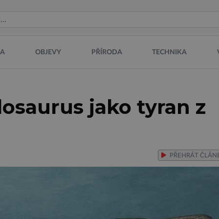
NA
OBJEVY
PŘÍRODA
TECHNIKA
losaurus jako tyran z
PŘEHRÁT
ČLÁN