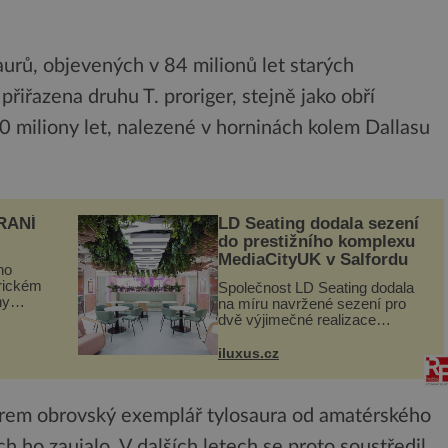
urů, objevených v 84 milionů let starých
řiřazena druhu T. proriger, stejně jako obří
0 miliony let, nalezené v horninách kolem Dallasu
RANÍ
LD Seating dodala sezení
do prestižního komplexu
MediaCityUK v Salfordu
ho
orickém
Společnost LD Seating dodala
ny
na míru navržené sezení pro
ogram
dvě výjimečné realizace
kanceláří v areálu MediaCityUK
vníci
v anglickém Salfordu –
iluxus.cz
burčák,
konkrétně do budov Blue Tower
a Orange Tower. Komplex
budov Media...
arem obrovský exemplář tylosaura od amatérského
ch ho zaujalo. V dalších letech se proto soustředil