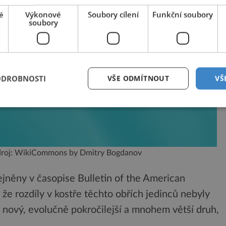
é
Výkonové
Soubory cílení
Funkční soubory
soubory
ODROBNOSTI
VŠE ODMÍTNOUT
VŠ
 zdroj: WikiCommons by Dmitry Bogdanov
ejněny v časopise Bulletin of the American
 že rozdíly v kostře těchto obřích jedinců nebyly
 nový, evolučně pokročilejší a mnohem větší druh,
.