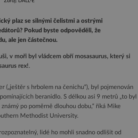
Zdroj: DALL-E
ký plaz se silnými čelistmi a ostrými
edátorů? Pokud byste odpověděli, že
u, ale jen částečnou.
uši, v moři byl vládcem obří mosasaurus, který si
saurus rex!
.
ger („ještěr s hrbolem na čenichu“), byl pojmenován
ipomínajících beranidlo. S délkou asi 9 metrů „to byl
 známý po poměrně dlouhou dobu,“ říká Mike
outhern Methodist University.
rozpoznatelný, lidé ho mohli snadno odlišit od