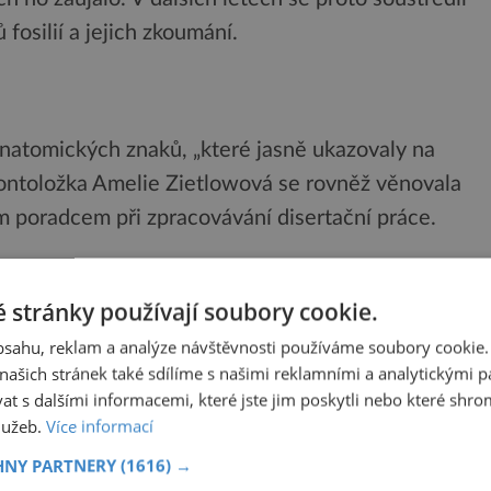
fosilií a jejich zkoumání.
anatomických znaků, „které jasně ukazovaly na
aleontoložka Amelie Zietlowová se rovněž věnovala
ím poradcem při zpracovávání disertační práce.
ě prozkoumali anatomii více než 300 vzorků
 stránky používají soubory cookie.
ěrů, aby pochopili, jak se kosti těchto tvorů
obsahu, reklam a analýze návštěvnosti používáme soubory cookie.
ašich stránek také sdílíme s našimi reklamními a analytickými par
 s dalšími informacemi, které jste jim poskytli nebo které shro
služeb.
Více informací
HNY PARTNERY
(1616) →