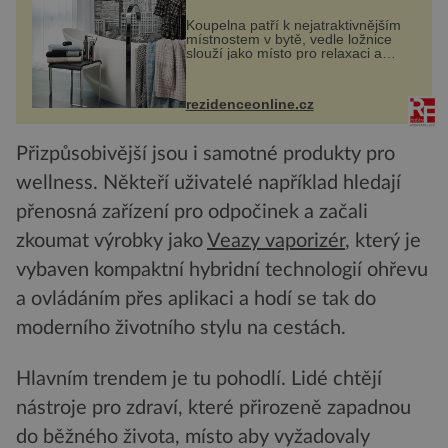
Koupelna patří k nejatraktivnějším
místnostem v bytě, vedle ložnice
slouží jako místo pro relaxaci a
odpočinek. Koupelnový textil –
ručníky, osušky a koberečky –
mohou jako mávnutím kouzelného
rezidenceonline.cz
proutku...
Přizpůsobivější jsou i samotné produkty pro
wellness. Někteří uživatelé například hledají
přenosná zařízení pro odpočinek a začali
zkoumat výrobky jako
Veazy vaporizér
, který je
vybaven kompaktní hybridní technologií ohřevu
a ovládáním přes aplikaci a hodí se tak do
moderního životního stylu na cestách.
Hlavním trendem je tu pohodlí. Lidé chtějí
nástroje pro zdraví, které přirozeně zapadnou
do běžného života, místo aby vyžadovaly