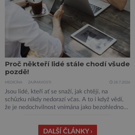
Máme se bát nové pandemie? Hantavirus […]
Proč někteří lidé stále chodí všude
pozdě!
MEDICÍNA
ZAJÍMAVOSTI
28.7.2026
Jsou lidé, kteří ať se snaží, jak chtějí, na
schůzku nikdy nedorazí včas. A to i když vědí,
že je nedochvilnost vnímána jako bezohlednost
či projev nedostatečné úcty k protistraně.
Nejnovější průzkumy ukazují, že za to lidé, kteří
chodí chronicky pozdě, možná úplně nemohou.
DALŠÍ ČLÁNKY ›