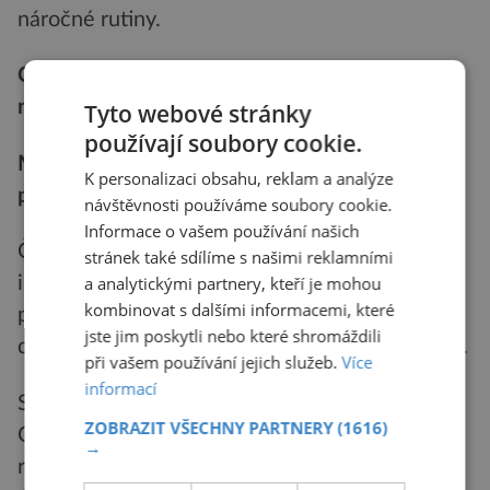
náročné rutiny.
Chytré domácnosti podporují lepší zdraví
nenápadně
Tyto webové stránky
používají soubory cookie.
Mnoho technologií pro zdraví dnes pracuje na
K personalizaci obsahu, reklam a analýze
pozadí.
návštěvnosti používáme soubory cookie.
Informace o vašem používání našich
Čističky vzduchu samy rozpoznají znečištění v
stránek také sdílíme s našimi reklamními
a analytickými partnery, kteří je mohou
interiéru. Chytré termostaty vytvářejí lepší
kombinovat s dalšími informacemi, které
podmínky pro spánek. Osvětlení sladěné s
jste jim poskytli nebo které shromáždili
denním rytmem upravuje světlo v průběhu dne.
při vašem používání jejich služeb.
Více
informací
Své chování změnily i kuchyňské spotřebiče.
ZOBRAZIT VŠECHNY PARTNERY
(1616)
Chytré láhve připomínají uživatelům pitný
→
režim. Mixéry pomáhají plnit výživové cíle.