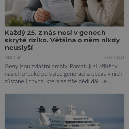
Každý 25. z nás nosí v genech
skryté riziko. Většina o něm nikdy
neuslyší
MEDICÍNA
30.7.2026
Geny jsou zvláštní archiv. Pamatují si příběhy
našich předků po tisíce generací a občas v nich
zůstane i chyba, která se tiše dědí dál. Je
nenápadná. Nepůsobí bolest ani únavu. Člověk
o ní nemusí vědět celý život. Přesto může
jednou rozhodnout o zdraví jeho dítěte. Právě
to je případ řady dědičných onemocnění,
například cystické fibrózy, […]