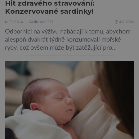
Hit zdravého stravování:
Konzervované sardinky!
MEDICÍNA
ZAJÍMAVOSTI
4.8.2026
Odborníci na výživu nabádají k tomu, abychom
alespoň dvakrát týdně konzumovali mořské
ryby, což ovšem může být zatěžující pro
peněženku. Dobrou zprávou je, že hvězdou
doporučení se nyní staly konzervované
sardinky, které si může dovolit opravdu každý
„Místo toho, aby poskytovaly izolované
mononutrienty, jsou rybí konzervy kompletní
potravinou,“ říká nutriční specialista Colin
Robertson a zdůrazňuje […]