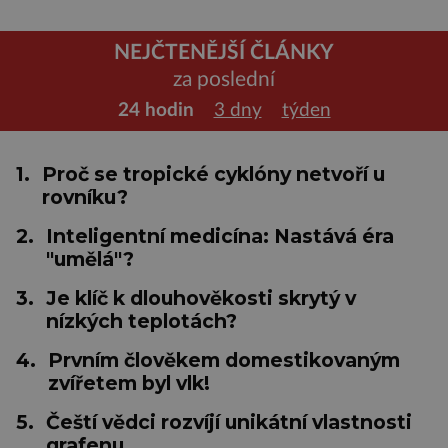
NEJČTENĚJŠÍ ČLÁNKY
za poslední
24 hodin
3 dny
týden
1.
Proč se tropické cyklóny netvoří u
rovníku?
2.
Inteligentní medicína: Nastává éra
"umělá"?
3.
Je klíč k dlouhověkosti skrytý v
nízkých teplotách?
4.
Prvním člověkem domestikovaným
zvířetem byl vlk!
5.
Čeští vědci rozvíjí unikátní vlastnosti
grafenu