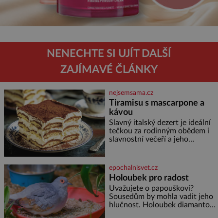
NENECHTE SI UJÍT DALŠÍ
ZAJÍMAVÉ ČLÁNKY
nejsemsama.cz
Tiramisu s mascarpone a
kávou
Slavný italský dezert je ideální
tečkou za rodinným obědem i
slavnostní večeří a jeho
příprava je jednodušší, než se
může zdát. Ingredience pro 4
osoby: 250 g mascarpone 3
epochalnisvet.cz
vejce 80 g cukru 200 g
Holoubek pro radost
cukrářských piškotů 250 ml
Uvažujete o papouškovi?
silné kávy 2 lžíce amaretta
Sousedům by mohla vadit jeho
kakao na posypání Postup:
hlučnost. Holoubek diamantový
Oddělte žloutky od bílků.
komunikuje téměř
Žloutky vyšlehejte s cukrem do