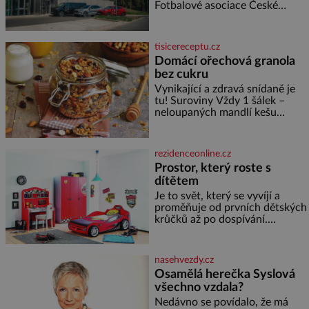
smrti
Fotbalové asociace České
republiky. V rámci tříleté
spolupráce zajistí mobilitu
asociace, reprezentačních týmů
tisicereceptu.cz
i českého fotbalu v regionech.
Domácí ořechová granola
Partner
bez cukru
Vynikající a zdravá snídaně je
tu! Suroviny Vždy 1 šálek –
neloupaných mandlí kešu
ořechů vlašských ořechů
slunečnicových semínek
semínek dýně rozinek 3 šálky
rezidenceonline.cz
ovesných vloček 1 lžíce mlet
Prostor, který roste s
dítětem
Je to svět, který se vyvíjí a
proměňuje od prvních dětských
krůčků až po dospívání.
Správně navržený pokoj
podporuje bezpečí, kreativitu,
soustředění i odpočinek a
nasehvezdy.cz
reaguje na každou etapu života
Osamělá herečka Syslová
a specifické potřeby dítěte. Pro
všechno vzdala?
nejmenší je klíčová
jednoduchost, měkkost a
Nedávno se povídalo, že má