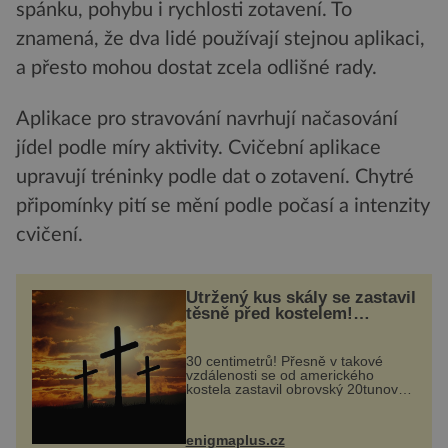
spánku, pohybu i rychlosti zotavení. To
znamená, že dva lidé používají stejnou aplikaci,
a přesto mohou dostat zcela odlišné rady.
Aplikace pro stravování navrhují načasování
jídel podle míry aktivity. Cvičební aplikace
upravují tréninky podle dat o zotavení. Chytré
připomínky pití se mění podle počasí a intenzity
cvičení.
Utržený kus skály se zastavil
těsně před kostelem!
Ochránila ho boží síla?
30 centimetrů! Přesně v takové
vzdálenosti se od amerického
kostela zastavil obrovský 20tunový
balvan, který se v květnu 2014
nečekaně odtrhl od nedaleké skály
při její demolici. Podle místních stojí
enigmaplus.cz
...