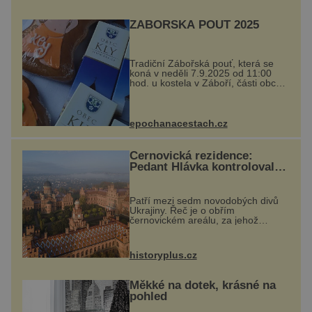
ZÁBOŘSKÁ POUŤ 2025
Tradiční Zábořská pouť, která se
koná v neděli 7.9.2025 od 11:00
hod. u kostela v Záboří, části obce
Kly u Mělníka. V programu
naleznete komentovanou prohlídku
kostela, dobovou hudbu, řemesla,
atrakce...
epochanacestach.cz
Černovická rezidence:
Pedant Hlávka kontroloval
každou cihlu
Patří mezi sedm novodobých divů
Ukrajiny. Řeč je o obřím
černovickém areálu, za jehož
vznikem stál slavný český architekt
Josef Hlávka. Ten si na něm dal
mimořádně záležet. Jeho stavební
historyplus.cz
plány by při ...
Měkké na dotek, krásné na
pohled