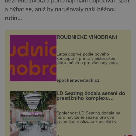
běžného života a pomáhají nám odpočívat, spát
a hýbat se, aniž by narušovaly naši běžnou
rutinu.
ROUDNICKÉ VINOBRANÍ
Letos poprvé podle nového
konceptu – přímo v historickém
jádru města a pro všechny zcela
zdarma. Hlavní program se
odehraje na Karlově a Husově
náměstí. Návštěvníci se mohou těšit
na víno, burčák, pes...
epochanacestach.cz
LD Seating dodala sezení do
prestižního komplexu
MediaCityUK v Salfordu
Společnost LD Seating dodala na
míru navržené sezení pro dvě
výjimečné realizace kanceláří v
areálu MediaCityUK v anglickém
Salfordu – konkrétně do budov Blue
Tower a Orange Tower. Komplex