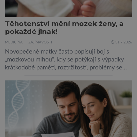
Těhotenství mění mozek ženy, a
pokaždé jinak!
MEDICÍNA
ZAJÍMAVOSTI
31.7.2026
Novopečené matky často popisují boj s
„mozkovou mlhou“, kdy se potýkají s výpadky
krátkodobé paměti, roztržitostí, problémy se
vyjádřit či neschopností udržet pozornost. Tyto
obtíže byly dlouhou dobu připisovány
nedostatku spánku a stresu při péči o
novorozence. Nyní se však ukazuje, že za tím
stojí změny v mozku vyvolané těhotenstvím!
Poporodní mozková mlha, v angličtině […]