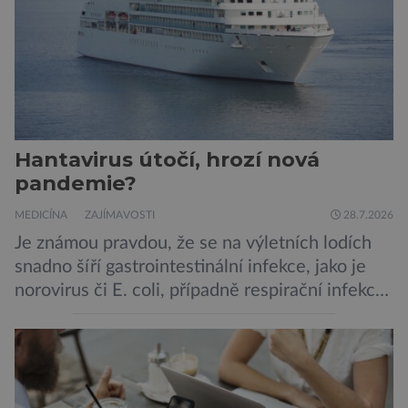
Hantavirus útočí, hrozí nová
pandemie?
MEDICÍNA
ZAJÍMAVOSTI
28.7.2026
Je známou pravdou, že se na výletních lodích
snadno šíří gastrointestinální infekce, jako je
norovirus či E. coli, případně respirační infekce,
jak tomu bylo na počátku pandemie covidu.
Ovšem slyšet o prvním ohnisku hantaviru na
výletní lodi bylo znepokojivé i pro odborníky.
Zdá se, že nebezpečí bylo prozatím zažehnáno.