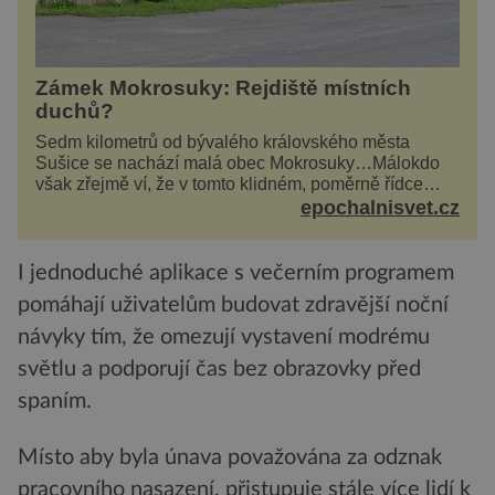
Zámek Mokrosuky: Rejdiště místních
duchů?
Sedm kilometrů od bývalého královského města
Sušice se nachází malá obec Mokrosuky…Málokdo
však zřejmě ví, že v tomto klidném, poměrně řídce
navštěvovaném koutu vesnické Šumavy se nachází
epochalnisvet.cz
několi...
I jednoduché aplikace s večerním programem
pomáhají uživatelům budovat zdravější noční
návyky tím, že omezují vystavení modrému
světlu a podporují čas bez obrazovky před
spaním.
Místo aby byla únava považována za odznak
pracovního nasazení, přistupuje stále více lidí k