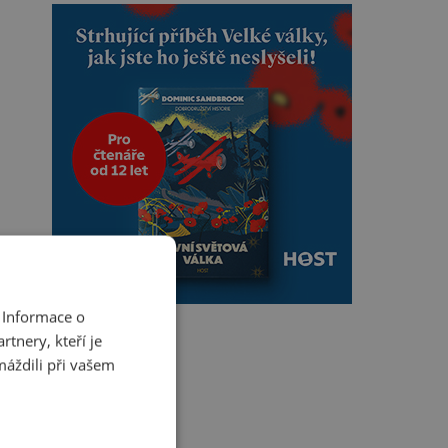
 Informace o
tnery, kteří je
máždili při vašem