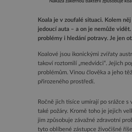
Nákaza zákeřnou bakterií způsobuje koa
Koala je v zoufalé situaci. Kolem něj
jedoucí auta – a on je nemůže vidět
problémy i hledání potravy. Je jen 
Koalové jsou ikonickými zvířaty aust
takoví roztomilí „medvídci“. Jejich 
problémům. Vinou člověka a jeho těž
přirozeného prostředí.
Ročně jich tisíce umírají po srážce 
také požáry. Kromě toho je jejich v
jim způsobuje závažné zdravotní prob
tyto oblíbené zástupce živočišné říše