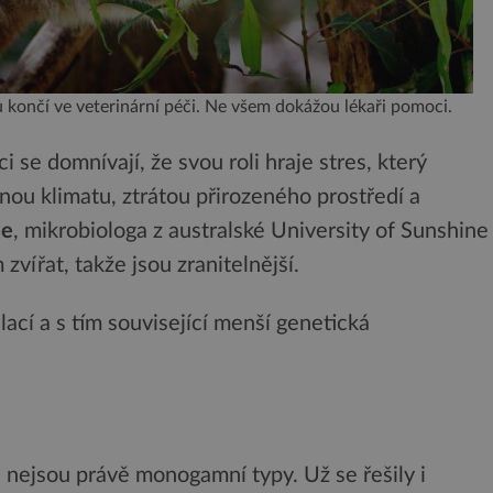
končí ve veterinární péči. Ne všem dokážou lékaři pomoci.
i se domnívají, že svou roli hraje stres, který
ěnou klimatu, ztrátou přirozeného prostředí a
se
, mikrobiologa z australské University of Sunshine
zvířat, takže jsou zranitelnější.
cí a s tím související menší genetická
é nejsou právě monogamní typy. Už se řešily i