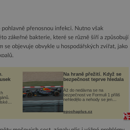
ko pohlavně přenosnou infekci. Nutno však
to zákeřné bakterie, které se různě šíří a způsobují
um
se objevuje obvykle u hospodářských zvířat, jako
koalů.
e.
Na hraně přežití. Když se
ousek
bezpečnost teprve hledala
Až do nedávna se na
ch
bezpečnost ve Formuli 1 příliš
gánů.
nehledělo a nehody se jen
dské
vršily. Řada pilotů to poznala na
án za
vlastní kůži, často s trvalými
epochaplus.cz
následky nebo bohužel i ztrátou
co když
života. Dnes nepochopiteln...
ám...
ěty močových cest, zápaly plic i vážné problémy