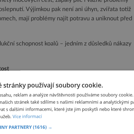
slepnutí. Výjimkou pak není ani úhyn, zvířata totiž
omech, mají problémy najít potravu a uniknout před
dukční schopnost koalů – jedním z důsledků nákazy
tost
 stránky používají soubory cookie.
ktem tak vede k decimování celých populací. V
ž drtivá většina jedinců. Podle všeho se nemoc
obsahu, reklam a analýze návštěvnosti používáme soubory cookie.
ašich stránek také sdílíme s našimi reklamními a analytickými par
a dekádami.
 s dalšími informacemi, které jste jim poskytli nebo které shro
služeb.
Více informací
ého problému lze hledat v nákaze od
HNY PARTNERY
(1616) →
nší kontinent připutovala s bílými kolonizátory.