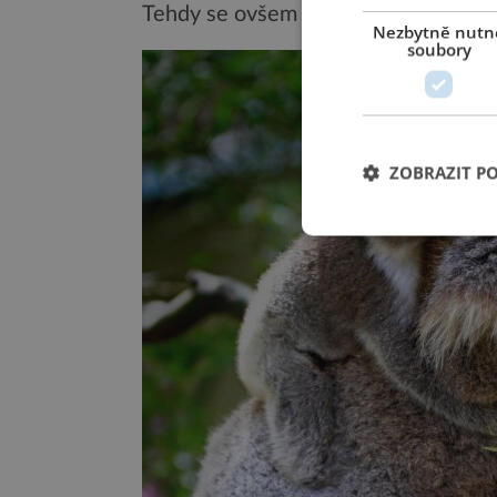
Tehdy se ovšem bakterie tolik nešířil
Nezbytně nutn
soubory
ZOBRAZIT P