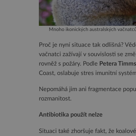
Mnoho ikonických australských vačnatců 
Proč je nyní situace tak odlišná? Vědc
vačnatci zažívají v souvislosti se zm
rovněž s požáry. Podle
Petera Timm
Coast, oslabuje stres imunitní systém 
Nepomáhá jim ani fragmentace popula
rozmanitost.
Antibiotika použít nelze
Situaci také zhoršuje fakt, že koalov