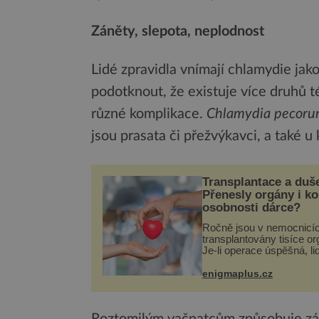
Záněty, slepota, neplodnost
Lidé zpravidla vnímají chlamydie ja
podotknout, že existuje více druhů té
různé komplikace.
Chlamydia pecor
jsou prasata či přežvýkavci, a také u 
Transplantace a duš
Přenesly orgány i k
osobnosti dárce?
Ročně jsou v nemocnicí
transplantovány tisíce or
Je-li operace úspěšná, li
tělo přijme darovaný org
své a pacient může vést
enigmaplus.cz
plnohodnotný život. Ale 
při transplantaci nepřijím
Roztomilým vačnatcům způsobuje zán