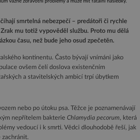
lům vážné zdravotní problémy a může mít fatální následky.
 číhají smrtelná nebezpečí – predátoři či rychle
. Zrak mu totiž vypověděl službu. Proto mu dělá
otázkou času, než bude jeho osud zpečetěn.
ralského kontinentu. Často bývají vnímáni jako
populace ovšem čelí doslova existenčním
ařských a stavitelských ambicí trpí úbytkem
s vozem nebo po útoku psa. Těžce je poznamenávají
elkým nepřítelem bakterie
Chlamydia pecorum
, která
lémy vedoucí i k smrti. Vědci dlouhodobě řeší, jak
 zachránit.