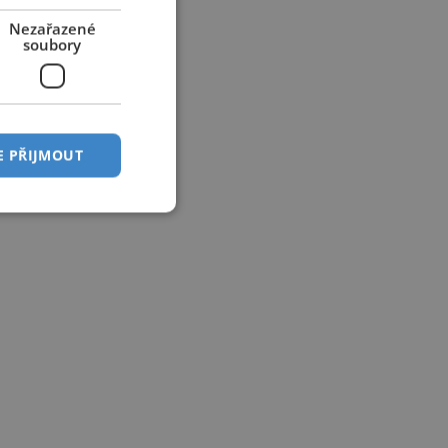
Nezařazené
soubory
E PŘIJMOUT