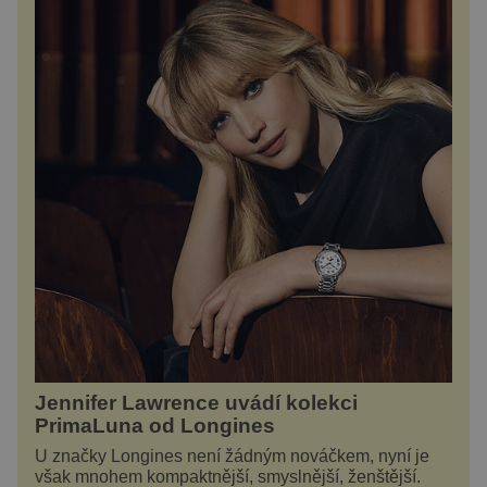
Jennifer Lawrence uvádí kolekci
PrimaLuna od Longines
U značky Longines není žádným nováčkem, nyní je
však mnohem kompaktnější, smyslnější, ženštější.