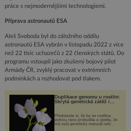
práce s nejmodernějšími technologiemi.
Příprava astronautů ESA
Aleš Svoboda byl do záložního oddílu
astronautů ESA vybrán v listopadu 2022 z více
než 22 tisíc uchazečů z 22 členských států. Do
programu vstoupil jako zkušený bojový pilot
Armády ČR, zvyklý pracovat v extrémních
podmínkách a rozhodovat pod tlakem.
Duplikace genomu u rostlin:
Skrytá genetická zátěž i
evoluční výhoda
Představte si, že by se rostlina
jednou ráno probudila a zjistila, že
má svůj genetický manuál celý
dvakrát. Přesně to se občas v