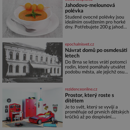
inspiroval řadu pověstí. Tato
Jahodovo-melounová
skromná, ale užitečná rostlina
polévka
provází člověka už tisíce let.
Většina lidí vnímá rákos jen jako
Studené ovocné polévky jsou
obyčejnou kulisu letního
ideálním osvěžením pro horké
koupání. Stačí se však podívat
dny. Potřebujete 200 g jahod
600 g žlutého melounu 100 ml
sladkého dezertního vína 50 g
cukru krystal 1 lžíci medu 200 g
epochalnisvet.cz
zakysané sm
Návrat domů po osmdesáti
letech
Do Brna se letos vrátí potomci
rodin, které pomáhaly utvářet
podobu města, ale jejichž osudy
dramaticky přerušila druhá
světová válka. Příběhy rodů
Placzek, Löw-Beer, Fuhrmann,
rezidenceonline.cz
Kohn a Stiassni se stanou
Prostor, který roste s
jednou z hlavních
dítětem
dramaturgických linií festivalu
židovské kultury ŠTETL FEST
Je to svět, který se vyvíjí a
2026. Některé návraty nejsou
proměňuje od prvních dětských
jednoduché. Místa, která si
krůčků až po dospívání.
člověk pamatuje z rodinných
Správně navržený pokoj
vyprávění, už dávno
podporuje bezpečí, kreativitu,