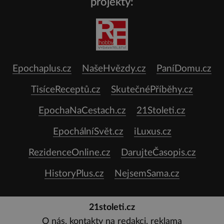
projekty:
Epochaplus.cz
NašeHvězdy.cz
PaníDomu.cz
TisíceReceptů.cz
SkutečnéPříběhy.cz
EpochaNaCestach.cz
21Stoleti.cz
EpochálníSvět.cz
iLuxus.cz
RezidenceOnline.cz
DarujteČasopis.cz
HistoryPlus.cz
NejsemSama.cz
21stoleti.cz
O nás, kontakty na redakci, reklama