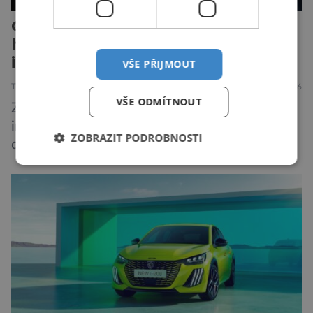
Odborníci varují před novou
hrozbou poháněnou umělou
inteligencí
VŠE PŘIJMOUT
TECHNIKA
VESMÍR
19.7.2026
VŠE ODMÍTNOUT
Způsob, jakým způsobem tvůrci umělé
inteligence mění svět ze dne na den, nemá v
ZOBRAZIT PODROBNOSTI
dějinách lidstva obdoby. Avšak, zatímco většina
pozornosti se soustředí na chatboty,
generování obrázků nebo automatizaci práce,
bezpečnostní experti upozorňují na mnohem
méně nápadné riziko. Podle některých
odborníků by už během příštích dvou let mohly
pokročilé systémy AI výrazně usnadnit
kybernetické útoky […]