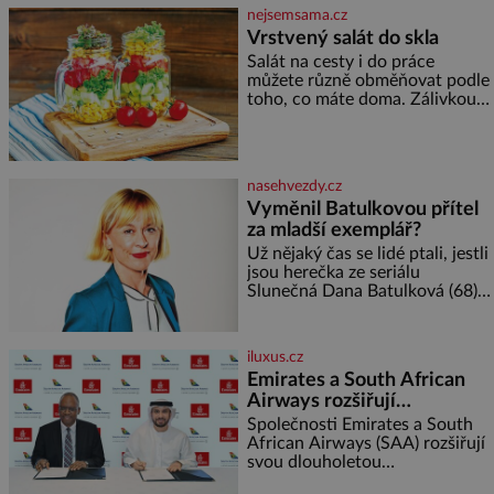
soustředění i odpočinek a
nejsemsama.cz
reaguje na každou etapu života
Vrstvený salát do skla
a specifické potřeby dítěte. Pro
Salát na cesty i do práce
nejmenší je klíčová
můžete různě obměňovat podle
jednoduchost, měkkost a
toho, co máte doma. Zálivkou
bezpečí, proto by pokoj
ho zalijte až těsně před
miminka měl působit především
podáváním, aby zeleninu
klidně a útulně. Předškolní věk
nerozmočila. Na 2 porce
je
potřebujete: ✿ 1/4 ledového
nasehvezdy.cz
nebo jiného salátu (římský salát,
Vyměnil Batulkovou přítel
polníček…) ✿ 1 malá konzerva
za mladší exemplář?
kukuřice ✿ ½ okurky ✿ 2
rajčata Zálivka: ✿ 4 lžíce
Už nějaký čas se lidé ptali, jestli
olivového oleje ✿ 1 lžíci
jsou herečka ze seriálu
citronové šťávy ✿ ½ stroužku
Slunečná Dana Batulková (68) a
její partner, režisér Ondřej Zajíc
(56), ještě vůbec spolu. Herečka
od sebe přítele od samého
iluxus.cz
začátku odhán
Emirates a South African
Airways rozšiřují
partnerství. Cestujícím
Společnosti Emirates a South
nově zpřístupní dalších
African Airways (SAA) rozšiřují
svou dlouholetou
devět destinací v jižní a
codesharovou spolupráci. Nová
střední Africe