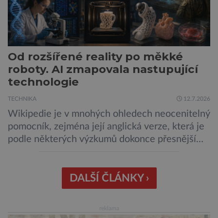
Od rozšířené reality po měkké
roboty. AI zmapovala nastupující
technologie
TECHNIKA
12.7.2026
Wikipedie je v mnohých ohledech neocenitelný
pomocník, zejména její anglická verze, která je
podle některých výzkumů dokonce přesnější
než slavná Encyclopedia Britannica. Nyní se
internetová studna znalostí proměnila v
křišťálovou kouli, ze které umělá inteligence
DALŠÍ ČLÁNKY ›
věštila, které technologie v dohledné
budoucnosti nejvíce zasáhnou naši společnost.
reklama
Za vším stojí australští výzkumníci, kteří pomocí