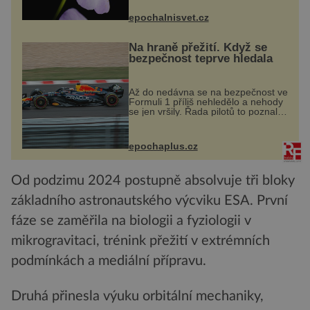
přírodě stane – a podle nového
výzkumu to může být pro druhy
epochalnisvet.cz
vstupenka...
Na hraně přežití. Když se
bezpečnost teprve hledala
Až do nedávna se na bezpečnost ve
Formuli 1 příliš nehledělo a nehody
se jen vršily. Řada pilotů to poznala
na vlastní kůži, často s trvalými
následky nebo bohužel i ztrátou
života. Dnes nepochopiteln...
epochaplus.cz
Od podzimu 2024 postupně absolvuje tři bloky
základního astronautského výcviku ESA. První
fáze se zaměřila na biologii a fyziologii v
mikrogravitaci, trénink přežití v extrémních
podmínkách a mediální přípravu.
Druhá přinesla výuku orbitální mechaniky,