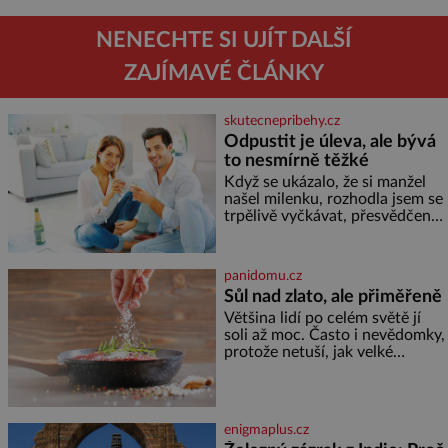
NENECHTE SI UJÍT DALŠÍ
ZAJÍMAVÉ ČLÁNKY
skutecnepribehy.cz
Odpustit je úleva, ale bývá
to nesmírně těžké
Když se ukázalo, že si manžel
našel milenku, rozhodla jsem se
trpělivě vyčkávat, přesvědčena,
že se dříve či později vrátí k
rodině. Možná je to jedna z
nejtěžších věcí na světě. Ale
panidomu.cz
každý, kdo s tím má nějaké
Sůl nad zlato, ale přiměřeně
zkušenosti, se zapřísahá, že
Většina lidí po celém světě jí
pokud odpustíte, znatelně se
soli až moc. Často i nevědomky,
vám uleví. Když se ke mně
protože netuší, jak velké
doneslo, že si manžel pořídil
množství se jí skrývá v
milenku,
průmyslově vyráběných
potravinách, dokonce i těch
sladkých. Sůl je zdravá Ale v
enigmaplus.cz
ani ne třetinovém množství, než