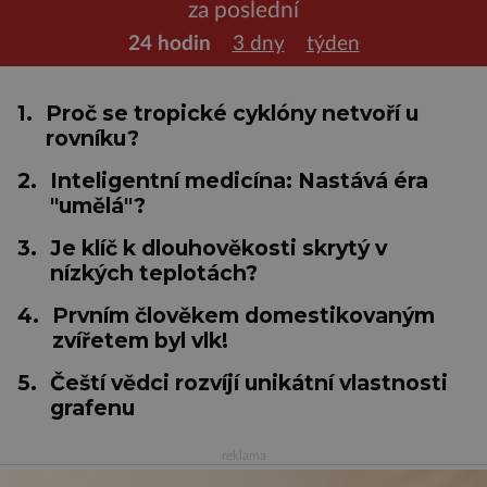
za poslední
24 hodin
3 dny
týden
1.
Proč se tropické cyklóny netvoří u
rovníku?
2.
Inteligentní medicína: Nastává éra
"umělá"?
3.
Je klíč k dlouhověkosti skrytý v
nízkých teplotách?
4.
Prvním člověkem domestikovaným
zvířetem byl vlk!
5.
Čeští vědci rozvíjí unikátní vlastnosti
grafenu
reklama