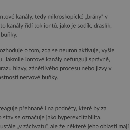
ontové kanály, tedy mikroskopické „brány“ v
anály řídí tok iontů, jako je sodík, draslík,
 buňky.
ozhoduje o tom, zda se neuron aktivuje, vyšle
u. Jakmile iontové kanály nefungují správně,
razu hlavy, zánětlivého procesu nebo jizvy v
astnosti nervové buňky.
reaguje přehnaně i na podněty, které by za
 stav se označuje jako hyperexcitabilita.
tále „v záchvatu“, ale že některé jeho oblasti mají