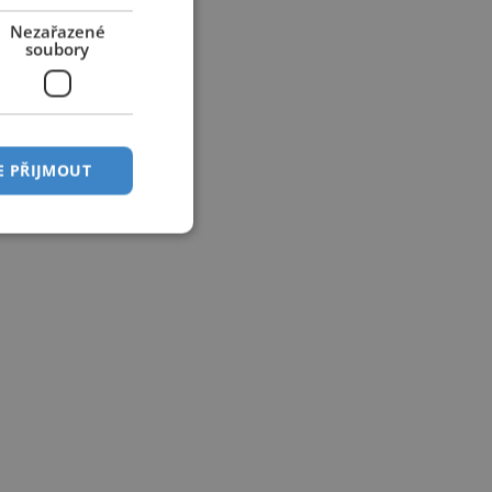
Nezařazené
soubory
E PŘIJMOUT