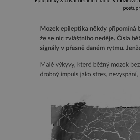
Epileptický záchvat nezačíná náhle. V mozkové ak
postupn
Mozek epileptika někdy připomíná b
že se nic zvláštního neděje. Čísla bě
signály v přesně daném rytmu. Jenž
Malé výkyvy, které běžný mozek bez po
drobný impuls jako stres, nevyspání, b