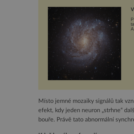
V
t
P
t
A
g
Místo jemné mozaiky signálů tak vzni
efekt, kdy jeden neuron „strhne“ dal
bouře. Právě tato abnormální synchro