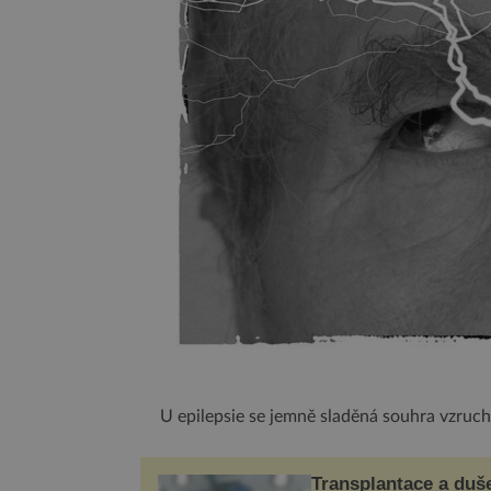
U epilepsie se jemně sladěná souhra vzruc
Transplantace a duš