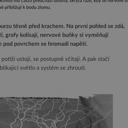
tivitě mu často předchází dlouhá, skrytá fáze, kdy se nervové sí
ě přibližují k bodu zlomu.
urzu těsně před krachem. Na první pohled se zdá,
ží, grafy kolísají, nervové buňky si vyměňují
e pod povrchem se hromadí napětí.
tíží ustojí, se postupně sčítají. A pak stačí
likající světlo a systém se zhroutí.