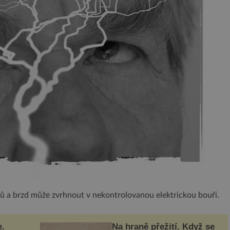
hů a brzd může zvrhnout v nekontrolovanou elektrickou bouři.
e.
Na hraně přežití. Když se