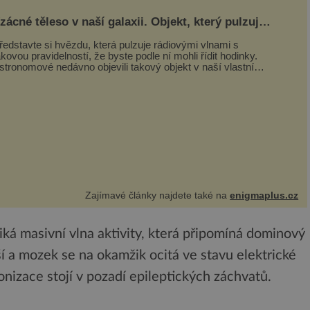
zácné těleso v naší galaxii. Objekt, který pulzuje
ak jasně, že mění astronomii
ředstavte si hvězdu, která pulzuje rádiovými vlnami s
akovou pravidelností, že byste podle ní mohli řídit hodinky.
stronomové nedávno objevili takový objekt v naší vlastní
alaxii, ale jeho chování...
Zajímavé články najdete také na
enigmaplus.cz
ká masivní vlna aktivity, která připomíná dominový
ší a mozek se na okamžik ocitá ve stavu elektrické
nizace stojí v pozadí epileptických záchvatů.