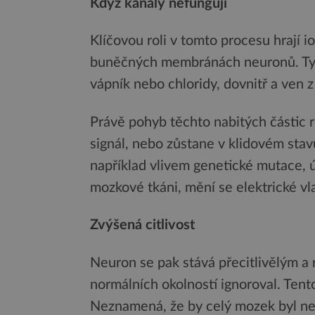
Když kanály nefungují
Klíčovou roli v tomto procesu hrají i
buněčných membránách neuronů. Tyto k
vápník nebo chloridy, dovnitř a ven z
Právě pohyb těchto nabitých částic r
signál, nebo zůstane v klidovém stav
například vlivem genetické mutace, ú
mozkové tkáni, mění se elektrické vl
Zvýšená citlivost
Neuron se pak stává přecitlivělým a 
normálních okolností ignoroval. Tento
Neznamená, že by celý mozek byl neus