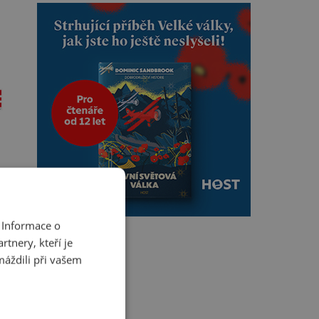
 Informace o
tnery, kteří je
máždili při vašem