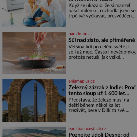
Když se ukázalo, že si manžel
našel milenku, rozhodla jsem se
trpělivě vyčkávat, přesvědčena,
že se dříve či později vrátí k
rodině. Možná je to jedna z
nejtěžších věcí na světě. Ale
panidomu.cz
každý, kdo s tím má nějaké
Sůl nad zlato, ale přiměřeně
zkušenosti, se zapřísahá, že
Většina lidí po celém světě jí
pokud odpustíte, znatelně se
soli až moc. Často i nevědomky,
vám uleví. Když se ke mně
protože netuší, jak velké
doneslo, že si manžel pořídil
množství se jí skrývá v
milenku,
průmyslově vyráběných
potravinách, dokonce i těch
sladkých. Sůl je zdravá Ale v
enigmaplus.cz
ani ne třetinovém množství, než
Železný zázrak z Indie: Proč
je pro většinu populace běžné.
tento sloup už 1 600 let
Její základní složky– sodík a
chlór – jsou zásadní pro
nezná rez?
Představa, že železo musí na
správné hospodaření
dešti během několika let
zrezivět, bere v Dillí za své.
Uprostřed komplexu Qutb stojí
více než sedm metrů vysoký
železný sloup, který už přibližně
epochanacestach.cz
1 600 let odolává počasí
Poznejte údolí Desné: od