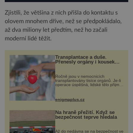
Zjistili, že většina z nich přišla do kontaktu s
olovem mnohem dříve, než se předpokládalo,
až dva miliony let předtím, než ho začali
moderní lidé těžit.
Transplantace a duše.
Přenesly orgány i kousek
osobnosti dárce?
Ročně jsou v nemocnicích
transplantovány tisíce orgánů. Je-li
operace úspěšná, lidské tělo přijme
darovaný orgán za své a pacient
může vést plnohodnotný život. Ale
co když při transplantaci
enigmaplus.cz
nepřijímám...
Na hraně přežití. Když se
bezpečnost teprve hledala
Až do nedávna se na bezpečnost ve