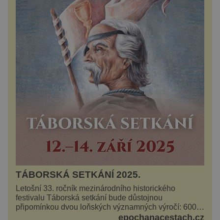
TÁBORSKÁ SETKÁNÍ 2025.
Letošní 33. ročník mezinárodního historického
festivalu Táborská setkání bude důstojnou
připomínkou dvou loňských významných výročí: 600
let od úmrtí nikdy v poli neporaženého hejtmana Jana
epochanacestach.cz