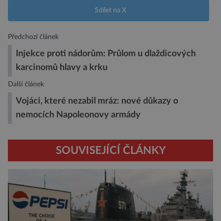
Sdílet na X
Předchozí článek
Injekce proti nádorům: Průlom u dlaždicových
karcinomů hlavy a krku
Další článek
Vojáci, které nezabil mráz: nové důkazy o
nemocích Napoleonovy armády
SOUVISEJÍCÍ ČLÁNKY