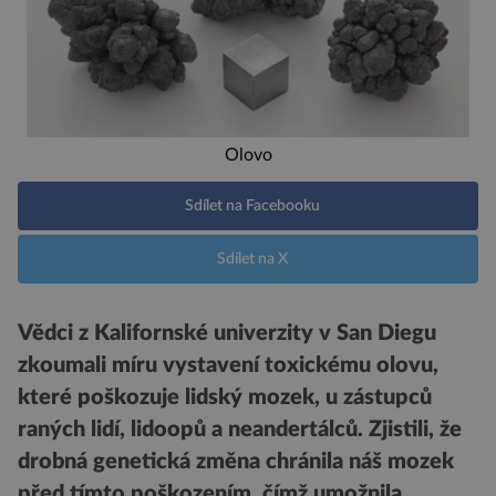
Olovo
Sdílet na Facebooku
Sdílet na X
Vědci z Kalifornské univerzity v San Diegu
zkoumali míru vystavení toxickému olovu,
které poškozuje lidský mozek, u zástupců
raných lidí, lidoopů a neandertálců. Zjistili, že
drobná genetická změna chránila náš mozek
před tímto poškozením, čímž umožnila