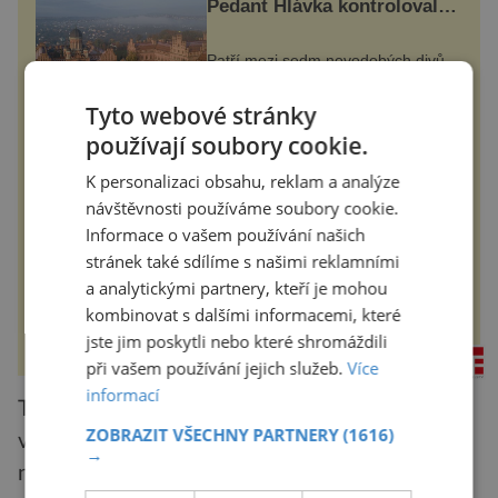
Pedant Hlávka kontroloval
každou cihlu
Patří mezi sedm novodobých divů
Ukrajiny. Řeč je o obřím
černovickém areálu, za jehož
vznikem stál slavný český architekt
Tyto webové stránky
Josef Hlávka. Ten si na něm dal
mimořádně záležet. Jeho stavební
používají soubory cookie.
historyplus.cz
plány by při ...
K personalizaci obsahu, reklam a analýze
Měkké na dotek, krásné na
návštěvnosti používáme soubory cookie.
pohled
Informace o vašem používání našich
stránek také sdílíme s našimi reklamními
Koupelna patří k nejatraktivnějším
místnostem v bytě, vedle ložnice
a analytickými partnery, kteří je mohou
slouží jako místo pro relaxaci a
kombinovat s dalšími informacemi, které
odpočinek. Koupelnový textil –
ručníky, osušky a koberečky –
jste jim poskytli nebo které shromáždili
mohou jako mávnutím kouzelného
rezidenceonline.cz
proutku...
při vašem používání jejich služeb.
Více
informací
To mohlo poskytnout moderním lidem
ZOBRAZIT VŠECHNY PARTNERY
(1616)
významnou evoluční výhodu oproti
→
neandrtálcům, a to i v přítomnosti kontaminace