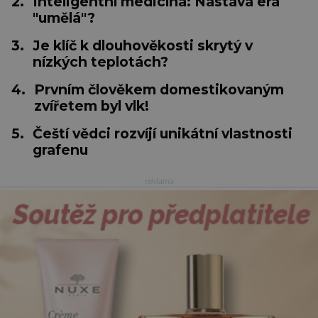
2.
Inteligentní medicína: Nastává éra
"umělá"?
3.
Je klíč k dlouhověkosti skrytý v
nízkých teplotách?
4.
Prvním člověkem domestikovaným
zvířetem byl vlk!
5.
Čeští vědci rozvíjí unikátní vlastnosti
grafenu
reklama