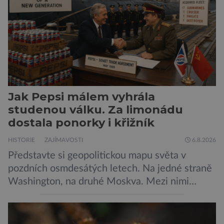
Jak Pepsi málem vyhrála
studenou válku. Za limonádu
dostala ponorky i křižník
HISTORIE
ZAJÍMAVOSTI
6.8.2026
Představte si geopolitickou mapu světa v
pozdních osmdesátých letech. Na jedné straně
Washington, na druhé Moskva. Mezi nimi
jaderný arzenál schopný zničit planetu
padesátkrát dokola, železná opona a miliony
vojáků v permanentní pohotovosti. A pak je tu