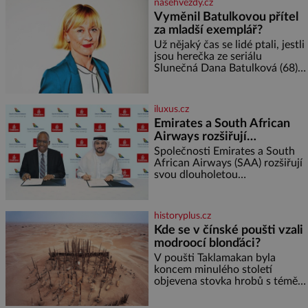
nasehvezdy.cz
nebo jiného salátu (římský salát,
Vyměnil Batulkovou přítel
polníček…) ✿ 1 malá konzerva
za mladší exemplář?
kukuřice ✿ ½ okurky ✿ 2
rajčata Zálivka: ✿ 4 lžíce
Už nějaký čas se lidé ptali, jestli
olivového oleje ✿ 1 lžíci
jsou herečka ze seriálu
citronové šťávy ✿ ½ stroužku
Slunečná Dana Batulková (68) a
její partner, režisér Ondřej Zajíc
(56), ještě vůbec spolu. Herečka
od sebe přítele od samého
iluxus.cz
začátku odhán
Emirates a South African
Airways rozšiřují
partnerství. Cestujícím
Společnosti Emirates a South
nově zpřístupní dalších
African Airways (SAA) rozšiřují
svou dlouholetou
devět destinací v jižní a
codesharovou spolupráci. Nová
střední Africe
reciproční dohoda zpřístupní
cestujícím devět dalších
historyplus.cz
destinací v jižní a střední Africe
Kde se v čínské poušti vzali
a u
modroocí blonďáci?
V poušti Taklamakan byla
koncem minulého století
objevena stovka hrobů s téměř
netknutými mumiemi. Všichni
mrtví byli pohřbeni s úctou a