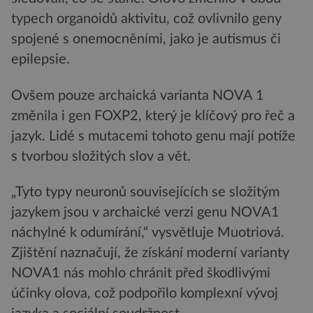
typech organoidů aktivitu, což ovlivnilo geny
spojené s onemocněními, jako je autismus či
epilepsie.
Ovšem pouze archaická varianta NOVA 1
změnila i gen FOXP2, který je klíčový pro řeč a
jazyk. Lidé s mutacemi tohoto genu mají potíže
s tvorbou složitých slov a vět.
„Tyto typy neuronů souvisejících se složitým
jazykem jsou v archaické verzi genu NOVA1
náchylné k odumírání,“ vysvětluje Muotriová.
Zjištění naznačují, že získání moderní varianty
NOVA1 nás mohlo chránit před škodlivými
účinky olova, což podpořilo komplexní vývoj