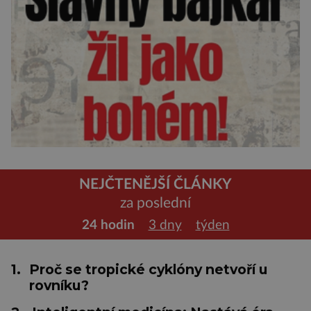
NEJČTENĚJŠÍ ČLÁNKY
za poslední
24 hodin
3 dny
týden
1.
Proč se tropické cyklóny netvoří u
rovníku?