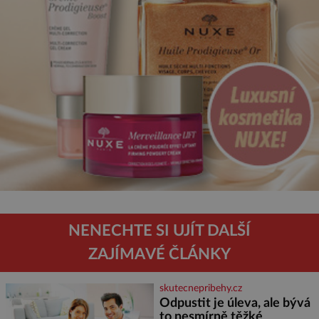
NENECHTE SI UJÍT DALŠÍ
ZAJÍMAVÉ ČLÁNKY
skutecnepribehy.cz
Odpustit je úleva, ale bývá
to nesmírně těžké