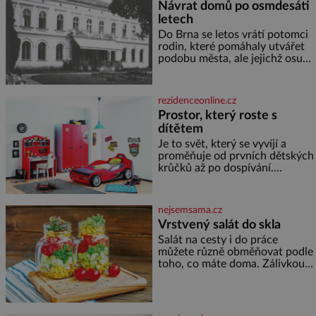
Návrat domů po osmdesáti
letech
Do Brna se letos vrátí potomci
rodin, které pomáhaly utvářet
podobu města, ale jejichž osudy
dramaticky přerušila druhá
světová válka. Příběhy rodů
Placzek, Löw-Beer, Fuhrmann,
rezidenceonline.cz
Kohn a Stiassni se stanou
Prostor, který roste s
jednou z hlavních
dítětem
dramaturgických linií festivalu
židovské kultury ŠTETL FEST
Je to svět, který se vyvíjí a
2026. Některé návraty nejsou
proměňuje od prvních dětských
jednoduché. Místa, která si
krůčků až po dospívání.
člověk pamatuje z rodinných
Správně navržený pokoj
vyprávění, už dávno
podporuje bezpečí, kreativitu,
soustředění i odpočinek a
nejsemsama.cz
reaguje na každou etapu života
Vrstvený salát do skla
a specifické potřeby dítěte. Pro
Salát na cesty i do práce
nejmenší je klíčová
můžete různě obměňovat podle
jednoduchost, měkkost a
toho, co máte doma. Zálivkou
bezpečí, proto by pokoj
ho zalijte až těsně před
miminka měl působit především
podáváním, aby zeleninu
klidně a útulně. Předškolní věk
nerozmočila. Na 2 porce
je
potřebujete: ✿ 1/4 ledového