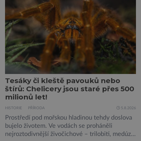
Donald Kendall, generální ředitel společnosti
PepsiCo, který se v květnu roku 1989 stává
admirálem flotily, jež čítá sedmnáct […]
Tesáky či kleště pavouků nebo
štírů: Chelicery jsou staré přes 500
milionů let!
HISTORIE
PŘÍRODA
5.8.2026
Prostředí pod mořskou hladinou tehdy doslova
bujelo životem. Ve vodách se proháněli
nejroztodivnější živočichové – trilobiti, medúzy