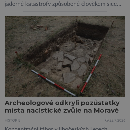
jaderné katastrofy způsobené člověkem sice
ukázaly, že silné dávky ionizace zabíjejí a že
slabší a dlouhodobé záření poškozuje DNA.
Přesto není stále zcela jasné, nakolik se mutace
vzniklé ozářením přenášejí na potomstvo. Před
pěti lety, těsně před 35. výročím výbuchu
Černobylské jaderné elektrárny, […]
Archeologové odkryli pozůstatky
místa nacistické zvůle na Moravě
HISTORIE
22.7.2026
Koncentrační tábor v jihočeských Letech,