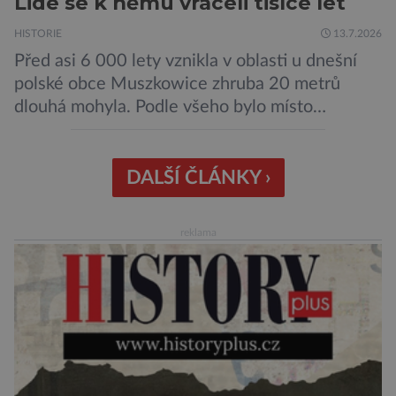
Lidé se k němu vraceli tisíce let
HISTORIE
13.7.2026
Před asi 6 000 lety vznikla v oblasti u dnešní
polské obce Muszkowice zhruba 20 metrů
dlouhá mohyla. Podle všeho bylo místo
vnímáno jako posvátné tisíce let. Experti tak
soudí z dalších, o dost mladších kruhových
mohyl, které se nacházejí v ose té starší. Na
DALŠÍ ČLÁNKY ›
archeologických pracích se podíleli experti ze
Západočeské univerzity v Plzni, […]
reklama