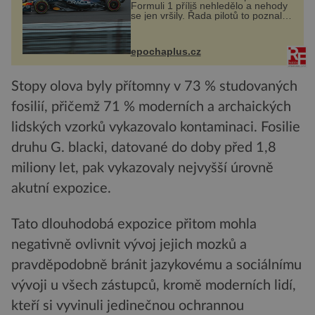
Formuli 1 příliš nehledělo a nehody
se jen vršily. Řada pilotů to poznala
na vlastní kůži, často s trvalými
následky nebo bohužel i ztrátou
života. Dnes nepochopiteln...
epochaplus.cz
Stopy olova byly přítomny v 73 % studovaných
fosilií, přičemž 71 % moderních a archaických
lidských vzorků vykazovalo kontaminaci. Fosilie
druhu G. blacki, datované do doby před 1,8
miliony let, pak vykazovaly nejvyšší úrovně
akutní expozice.
Tato dlouhodobá expozice přitom mohla
negativně ovlivnit vývoj jejich mozků a
pravděpodobně bránit jazykovému a sociálnímu
vývoji u všech zástupců, kromě moderních lidí,
kteří si vyvinuli jedinečnou ochrannou