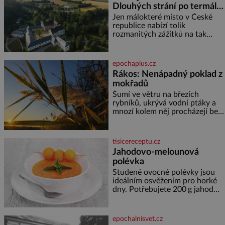
Dlouhých strání po termální
prameny
Jen málokteré místo v České
republice nabízí tolik
rozmanitých zážitků na tak
malém území jako údolí řeky
Desné v srdci Jeseníků. Během
jediného dne můžete
epochaplus.cz
nahlédnout do útrob jedné z
Rákos: Nenápadný poklad z
nejvýznamnějších vodních
mokřadů
elektráren v Evropě, vydat se na
horské hřebeny, projet se na
Šumí ve větru na březích
koloběžce a den zakončit
rybníků, ukrývá vodní ptáky a
poznáváním památek ve
mnozí kolem něj procházejí bez
Velkých Losinách nebo v
povšimnutí. Přesto právě rákos
termálním
pomáhal stavět domy, vyrábět
lodě, zapisovat první texty a
tisicereceptu.cz
inspiroval řadu pověstí. Tato
Jahodovo-melounová
skromná, ale užitečná rostlina
polévka
provází člověka už tisíce let.
Většina lidí vnímá rákos jen jako
Studené ovocné polévky jsou
obyčejnou kulisu letního
ideálním osvěžením pro horké
koupání. Stačí se však podívat
dny. Potřebujete 200 g jahod
600 g žlutého melounu 100 ml
sladkého dezertního vína 50 g
cukru krystal 1 lžíci medu 200 g
epochalnisvet.cz
zakysané sm