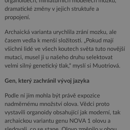
organoidech, miniaturních modelech mozku,
dramatické změny v jejich struktuře a
propojení.
Archaická varianta urychlila zrání mozku, ale
časem vedla k menší složitosti. „Pokud mají
všichni lidé ve všech koutech světa tuto novější
mutaci, musel ji u našeho druhu selektovat
velmi silný genetický tlak,“ myslí si Muotriová.
Gen, který zachránil vývoj jazyka
Podle ní jím mohla být právě expozice
nadměrnému množství olova. Vědci proto
vystavili organoidy obsahující jak moderní, tak
archaickou variantu genu NOVA 1 olovu a
sledovali, co se stane. Olovo změnilo v obou