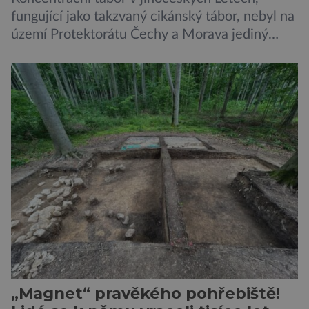
fungující jako takzvaný cikánský tábor, nebyl na
území Protektorátu Čechy a Morava jediný
takový. Další se nacházel na Moravě, konkrétně
v Hodoníně u Kunštátu. Jeho pozůstatky byly
nedávno odkrývány archeology. Někteří z asi
1400 Romů a Sintů, kteří byli v táboře
internováni, v něm vydechli naposledy. Jiné
čekal transport do […]
„Magnet“ pravěkého pohřebiště!