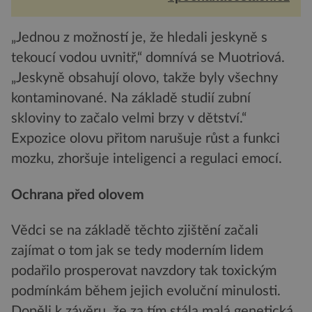
Žižky z Tr...
„Jednou z možností je, že hledali jeskyně s
tekoucí vodou uvnitř,“ domnívá se Muotriová.
„Jeskyně obsahují olovo, takže byly všechny
kontaminované. Na základě studií zubní
skloviny to začalo velmi brzy v dětství.“
Expozice olovu přitom narušuje růst a funkci
mozku, zhoršuje inteligenci a regulaci emocí.
Ochrana před olovem
Vědci se na základě těchto zjištění začali
zajímat o tom jak se tedy moderním lidem
podařilo prosperovat navzdory tak toxickým
podmínkám během jejich evoluční minulosti.
Dopěli k závěru, že za tím stála malá genetická