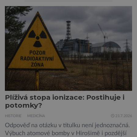
či hlavonožci. V dávném kambriu žil také
prazvláštní stonožce podobný tvor, který měl
zárodky zbraní typických pro dnešní pavouky.
Pavouci, štíři či klíšťata jsou členovci patřící do
skupiny klepítkatců. Vyznačují se takzvanými
chelicerami, které u nich představují právě […]
Plíživá stopa ionizace: Postihuje i
potomky?
HISTORIE
MEDICÍNA
23.7.2026
Odpověď na otázku v titulku není jednoznačná.
Výbuch atomové bomby v Hirošimě i pozdější