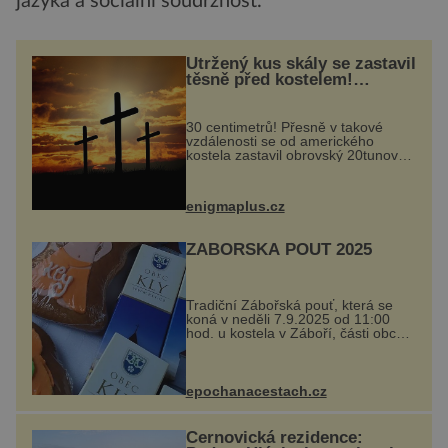
jazyka a sociální soudržnost.
Utržený kus skály se zastavil
těsně před kostelem!
Ochránila ho boží síla?
30 centimetrů! Přesně v takové
vzdálenosti se od amerického
kostela zastavil obrovský 20tunový
balvan, který se v květnu 2014
nečekaně odtrhl od nedaleké skály
při její demolici. Podle místních stojí
enigmaplus.cz
...
ZÁBOŘSKÁ POUŤ 2025
Tradiční Zábořská pouť, která se
koná v neděli 7.9.2025 od 11:00
hod. u kostela v Záboří, části obce
Kly u Mělníka. V programu
naleznete komentovanou prohlídku
kostela, dobovou hudbu, řemesla,
atrakce...
epochanacestach.cz
Černovická rezidence: