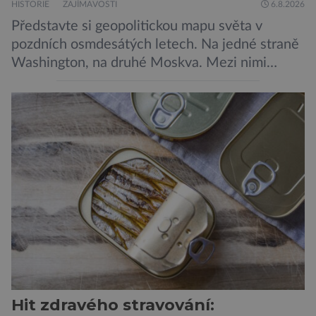
HISTORIE
ZAJÍMAVOSTI
6.8.2026
Představte si geopolitickou mapu světa v
pozdních osmdesátých letech. Na jedné straně
Washington, na druhé Moskva. Mezi nimi
jaderný arzenál schopný zničit planetu
padesátkrát dokola, železná opona a miliony
vojáků v permanentní pohotovosti. A pak je tu
Donald Kendall, generální ředitel společnosti
PepsiCo, který se v květnu roku 1989 stává
admirálem flotily, jež čítá sedmnáct […]
Hit zdravého stravování: