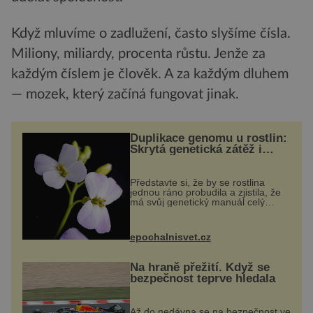
Když mluvíme o zadlužení, často slyšíme čísla.
Miliony, miliardy, procenta růstu. Jenže za
každým číslem je člověk. A za každým dluhem
— mozek, který začíná fungovat jinak.
Duplikace genomu u rostlin:
Skrytá genetická zátěž i
evoluční výhoda
Představte si, že by se rostlina
jednou ráno probudila a zjistila, že
má svůj genetický manuál celý
dvakrát. Přesně to se občas v
přírodě stane – a podle nového
výzkumu to může být pro druhy
epochalnisvet.cz
vstupenka...
Na hraně přežití. Když se
bezpečnost teprve hledala
Až do nedávna se na bezpečnost ve