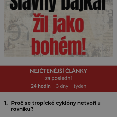
NEJČTENĚJŠÍ ČLÁNKY
za poslední
24 hodin
3 dny
týden
1.
Proč se tropické cyklóny netvoří u
rovníku?