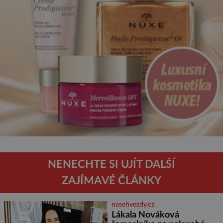
NENECHTE SI UJÍT DALŠÍ
ZAJÍMAVÉ ČLÁNKY
nasehvezdy.cz
Lákala Nováková