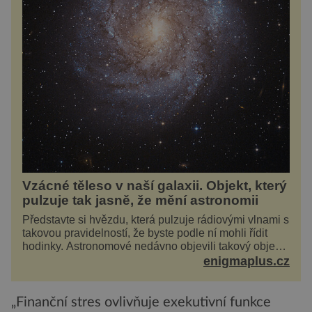
Vzácné těleso v naší galaxii. Objekt, který
pulzuje tak jasně, že mění astronomii
Představte si hvězdu, která pulzuje rádiovými vlnami s
takovou pravidelností, že byste podle ní mohli řídit
hodinky. Astronomové nedávno objevili takový objekt
v naší vlastní galaxii, ale jeho chování...
enigmaplus.cz
„Finanční stres ovlivňuje exekutivní funkce