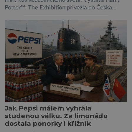
malý kus kouzelnického světa. Výstava Harry
Potter™: The Exhibition přivezla do Česka
originální filmové kostýmy a rekvizity,
Bradavice, Hagridovu chýši i učebny, ve
kterých si můžete zkusit kouzla na vlastní kůži.
Nechte tedy mudlovské starosti přede dveřmi.
Neplecha byla zahájena. Dopis z Bradavic
možná stále nepřišel, ale […]
Jak Pepsi málem vyhrála
studenou válku. Za limonádu
dostala ponorky i křižník