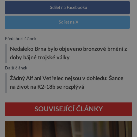
Sdílet na Facebooku
Sdílet na X
Předchozí článek
Nedaleko Brna bylo objeveno bronzové brnění z
doby bájné trojské války
Další článek
Žádný Alf ani Vetřelec nejsou v dohledu: Šance
na život na K2-18b se rozplývá
SOUVISEJÍCÍ ČLÁNKY