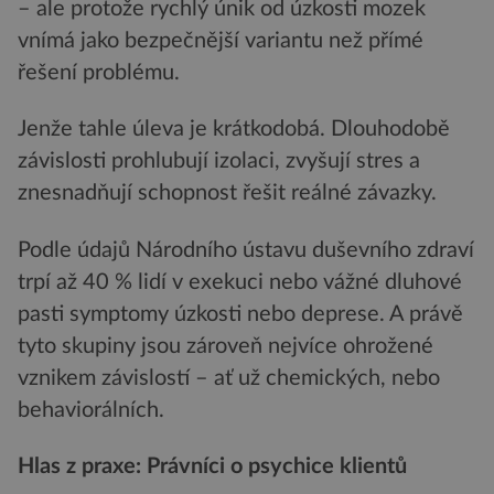
– ale protože rychlý únik od úzkosti mozek
vnímá jako bezpečnější variantu než přímé
řešení problému.
Jenže tahle úleva je krátkodobá. Dlouhodobě
závislosti prohlubují izolaci, zvyšují stres a
znesnadňují schopnost řešit reálné závazky.
Podle údajů Národního ústavu duševního zdraví
trpí až 40 % lidí v exekuci nebo vážné dluhové
pasti symptomy úzkosti nebo deprese. A právě
tyto skupiny jsou zároveň nejvíce ohrožené
vznikem závislostí – ať už chemických, nebo
behaviorálních.
Hlas z praxe: Právníci o psychice klientů