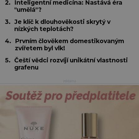
2.
Inteligentní medicína: Nastává éra
"umělá"?
3.
Je klíč k dlouhověkosti skrytý v
nízkých teplotách?
4.
Prvním člověkem domestikovaným
zvířetem byl vlk!
5.
Čeští vědci rozvíjí unikátní vlastnosti
grafenu
reklama