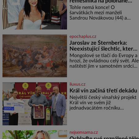
řemeslníka na polonahé
tělo!
Tohle nemá konce! O
šarvátkách mezi manželi
Sandrou Novákovou (44) a
Vojtěchem Moravcem (39) se
toho napsalo už hodně. Ale kdo
by doufal, že horká zem u
epochaplus.cz
herečky ze seriálu Ulice a
Jaroslav ze Šternberka:
režiséra vychladne,
Neexistující šlechtic, který
z Moravy vyžene Mongoly
Mongolové se tlačí do Evropy a
hrozí, že ovládnou celý svět. Ale
naštěstí jim v samotném srdci
Evropy stojí v cestě malé, ale
silné království, které dokáže
dobyvatelské hordy zastavit. Co
iluxus.cz
nedokáže žádná z asijských říší,
Král vín začíná třetí dekádu
co nedokážou Němci – to
Největší český vinařský projekt
dokáže český král. Nebo že by
Král vín ve svém již
ne? Mongolové od roku 1223
jednadvacátém ročníku
postupují podél Kaspického a
představil nejlepší domácí vína.
Azovského moře,
Ta vybírala odborná porota z
celkem 1260 vzorků od 157
vinařů. Král vín, který se – i pře
nejsemsama.cz
Ochlaďte své rozpálené tělo