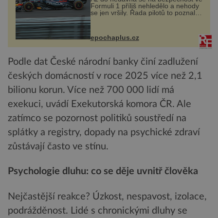
Formuli 1 příliš nehledělo a nehody
se jen vršily. Řada pilotů to poznala
na vlastní kůži, často s trvalými
následky nebo bohužel i ztrátou
života. Dnes nepochopiteln...
epochaplus.cz
Podle dat České národní banky činí zadlužení
českých domácností v roce 2025 více než 2,1
bilionu korun. Více než 700 000 lidí má
exekuci, uvádí Exekutorská komora ČR. Ale
zatímco se pozornost politiků soustředí na
splátky a registry, dopady na psychické zdraví
zůstávají často ve stínu.
Psychologie dluhu: co se děje uvnitř člověka
Nejčastější reakce? Úzkost, nespavost, izolace,
podrážděnost. Lidé s chronickými dluhy se