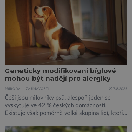
Geneticky modifikovaní bíglové
mohou být nadějí pro alergiky
PŘÍRODA
ZAJÍMAVOSTI
7.8.2026
Češi jsou milovníky psů, alespoň jeden se
vyskytuje ve 42 % českých domácností.
Existuje však poměrně velká skupina lidí, kteří
by si psa rádi pořídili, ale nemohou, protože
jsou alergičtí. Jejich imunitní systém