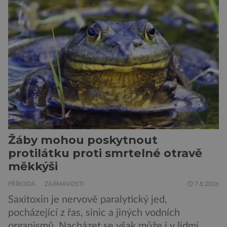
přecitlivěle reaguje na proteiny obsažené v
psích slinách, potu, moči a šupinkách kůže,
zachycených v srsti. Vědci nyní geneticky
upravili psy, aby […]
Žáby mohou poskytnout
protilátku proti smrtelné otravě
měkkýši
PŘÍRODA
ZAJÍMAVOSTI
7.8.2026
Saxitoxin je nervově paralytický jed,
pocházející z řas, sinic a jiných vodních
organismů. Nacházet se však může i v lidmi