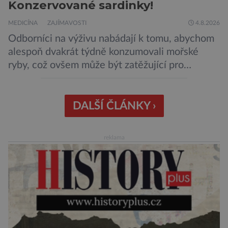
Konzervované sardinky!
MEDICÍNA
ZAJÍMAVOSTI
4.8.2026
Odborníci na výživu nabádají k tomu, abychom
alespoň dvakrát týdně konzumovali mořské
ryby, což ovšem může být zatěžující pro
peněženku. Dobrou zprávou je, že hvězdou
doporučení se nyní staly konzervované
sardinky, které si může dovolit opravdu každý
DALŠÍ ČLÁNKY ›
„Místo toho, aby poskytovaly izolované
mononutrienty, jsou rybí konzervy kompletní
reklama
potravinou,“ říká nutriční specialista Colin
Robertson a zdůrazňuje […]