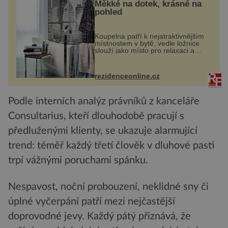
Měkké na dotek, krásné na
pohled
Koupelna patří k nejatraktivnějším
místnostem v bytě, vedle ložnice
slouží jako místo pro relaxaci a
odpočinek. Koupelnový textil –
ručníky, osušky a koberečky –
mohou jako mávnutím kouzelného
rezidenceonline.cz
proutku...
Podle interních analýz právníků z kanceláře
Consultarius, kteří dlouhodobě pracují s
předluženými klienty, se ukazuje alarmující
trend: téměř každý třetí člověk v dluhové pasti
trpí vážnými poruchami spánku.
Nespavost, noční probouzení, neklidné sny či
úplné vyčerpání patří mezi nejčastější
doprovodné jevy. Každý pátý přiznává, že