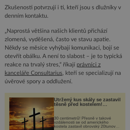
Zkušenosti potvrzují i ti, kteří jsou s dlužníky v
denním kontaktu.
„Naprostá většina našich klientů přichází
zlomená, vyděšená, často ve stavu apatie.
Někdy se měsíce vyhýbají komunikaci, bojí se
otevřít obálku. A není to slabost – je to typická
reakce na trvalý stres,“ říkají
právníci z
kanceláře
Consultarius
, kteří se specializují na
úvěrové spory a oddlužení.
Utržený kus skály se zastavil
těsně před kostelem!
Ochránila ho boží síla?
30 centimetrů! Přesně v takové
vzdálenosti se od amerického
kostela zastavil obrovský 20tunový