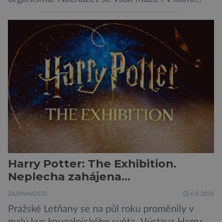
konzumovaných mlžích, jako jsou ústřice nebo
slávky. K příznakům otravy patří paralýza
dýchacích cest, dojít však může až k udušení.
Dosud proti tomuto jedu neexistovala
protilátka, nyní ji zřejmě vědci objevili, ovšem
její zdroj je […]
Harry Potter: The Exhibition.
Neplecha zahájena…
ZAJÍMAVOSTI
6.8.2026
Pražské Letňany se na půl roku proměnily v