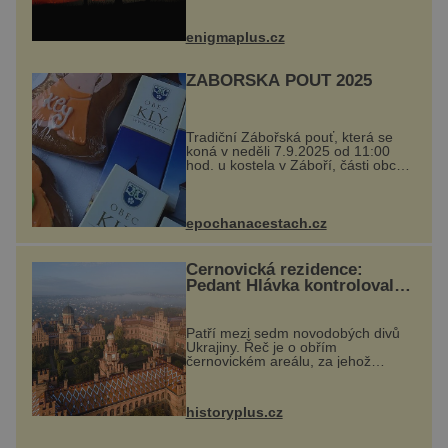
balvan, který se v květnu 2014
nečekaně odtrhl od nedaleké skály
při její demolici. Podle místních stojí
enigmaplus.cz
...
ZÁBOŘSKÁ POUŤ 2025
Tradiční Zábořská pouť, která se
koná v neděli 7.9.2025 od 11:00
hod. u kostela v Záboří, části obce
Kly u Mělníka. V programu
naleznete komentovanou prohlídku
kostela, dobovou hudbu, řemesla,
atrakce...
epochanacestach.cz
Černovická rezidence:
Pedant Hlávka kontroloval
každou cihlu
Patří mezi sedm novodobých divů
Ukrajiny. Řeč je o obřím
černovickém areálu, za jehož
vznikem stál slavný český architekt
Josef Hlávka. Ten si na něm dal
mimořádně záležet. Jeho stavební
historyplus.cz
plány by při ...