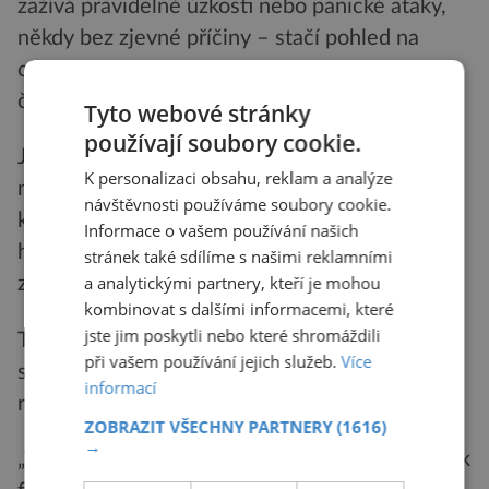
zažívá pravidelné úzkosti nebo panické ataky,
někdy bez zjevné příčiny – stačí pohled na
obálku ve schránce nebo vyzvánějící neznámé
číslo.
Tyto webové stránky
používají soubory cookie.
Ještě závažnější jsou případy, kdy se psychické
K personalizaci obsahu, reklam a analýze
napětí přetaví do fyzického ohrožení. Někteří
návštěvnosti používáme soubory cookie.
klienti se přiznávají k sebepoškozování, jiní
Informace o vašem používání našich
hledají úlevu v alkoholu, prášcích nebo
stránek také sdílíme s našimi reklamními
a analytickými partnery, kteří je mohou
závislostním chování.
kombinovat s dalšími informacemi, které
jste jim poskytli nebo které shromáždili
Typické jsou příběhy, kdy lidé místo řešení
při vašem používání jejich služeb.
Více
situace ztrácí kontakt s okolím, vyhýbají se
informací
rodině, kolegům, i sami sobě.
ZOBRAZIT VŠECHNY PARTNERY
(1616)
→
„Viděli jsme i případy, kdy lidé vypadali navenek