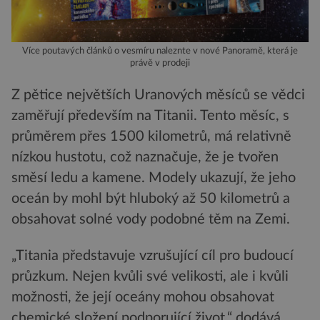
Více poutavých článků o vesmíru naleznte v nové Panoramě, která je
právě v prodeji
Z pětice největších Uranových měsíců se vědci
zaměřují především na Titanii. Tento měsíc, s
průměrem přes 1500 kilometrů, má relativně
nízkou hustotu, což naznačuje, že je tvořen
směsí ledu a kamene. Modely ukazují, že jeho
oceán by mohl být hluboký až 50 kilometrů a
obsahovat solné vody podobné těm na Zemi.
„Titania představuje vzrušující cíl pro budoucí
průzkum. Nejen kvůli své velikosti, ale i kvůli
možnosti, že její oceány mohou obsahovat
chemické složení podporující život,“ dodává