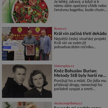
Je lehký, zdravý, a když si k
němu dáte opečený chléb nebo
čerstvou bagetku, bude chutnat
jedna báseň. Suroviny 250 g
vaší oblíbené čočky 150 g
cherry rajčátek 1 velká červená
cibule 2 lžíce
iluxus.cz
Král vín začíná třetí dekádu
Největší český vinařský projekt
Král vín ve svém již
jednadvacátém ročníku
představil nejlepší domácí vína.
Ta vybírala odborná porota z
celkem 1260 vzorků od 157
vinařů. Král vín, který se – i pře
historyplus.cz
Kněz Bohuslav Burian:
Metody StB byly horší než
gestapácké trýznění
Ponižují ho a mlátí. Do jídla mu
přidávají drogy, nenechají ho
pořádně vyspat a smrtí
vyhrožují i jeho nejbližším.
Burian kruté týrání nevydrží a
estébákům podepíše všechno,
skutecnepribehy.cz
co po něm chtějí. Svým