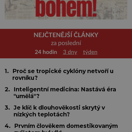
NEJČTENĚJŠÍ ČLÁNKY
za poslední
24 hodin
3 dny
týden
1.
Proč se tropické cyklóny netvoří u
rovníku?
2.
Inteligentní medicína: Nastává éra
"umělá"?
3.
Je klíč k dlouhověkosti skrytý v
nízkých teplotách?
4.
Prvním člověkem domestikovaným