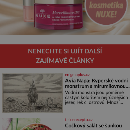
NENECHTE SI UJÍT DALŠÍ
ZAJÍMAVÉ ČLÁNKY
enigmaplus.cz
Ayia Napa: Kyperské vodní
monstrum s mírumilovnou
povahou
Vodní monstra jsou poměrně
častým koloritem nejrůznějších
jezer, řek či ostrovů. Mnozí
skeptici to přikládají hlavně
snaze dané místo zviditelnit a
přitáhnout k němu pozornost
tisicereceptu.cz
záhadám nakloněných turi
Čočkový salát se šunkou