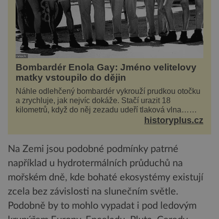
Bombardér Enola Gay: Jméno velitelovy
matky vstoupilo do dějin
Náhle odlehčený bombardér vykrouží prudkou otočku
a zrychluje, jak nejvíc dokáže. Stačí urazit 18
kilometrů, když do něj zezadu udeří tlaková vlna…
Americké rozhodnutí svrhnout ničivou jadernou
historyplus.cz
bombu ...
Na Zemi jsou podobné podmínky patrné
například u hydrotermálních průduchů na
mořském dně, kde bohaté ekosystémy existují
zcela bez závislosti na slunečním světle.
Podobně by to mohlo vypadat i pod ledovým