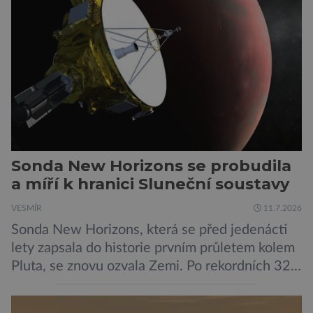
méně nápadné riziko. Podle některých
odborníků by už během příštích dvou let mohly
pokročilé systémy AI výrazně usnadnit
kybernetické útoky […]
Sonda New Horizons se probudila
a míří k hranici Sluneční soustavy
VESMÍR
11.7.2026
Sonda New Horizons, která se před jedenácti
lety zapsala do historie prvním průletem kolem
Pluta, se znovu ozvala Zemi. Po rekordních 321
dnech v hibernačním režimu se ve vzdálenosti
9,5 miliardy kilometrů od Země probrala a