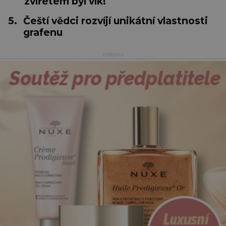
zvířetem byl vlk!
5.
Čeští vědci rozvíjí unikátní vlastnosti
grafenu
reklama