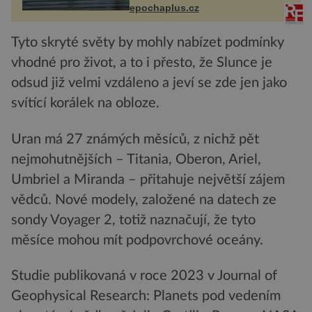
života. Dnes nepochopiteln...
epochaplus.cz
Tyto skryté světy by mohly nabízet podmínky
vhodné pro život, a to i přesto, že Slunce je
odsud již velmi vzdáleno a jeví se zde jen jako
svítící korálek na obloze.
Uran má 27 známých měsíců, z nichž pět
nejmohutnějších – Titania, Oberon, Ariel,
Umbriel a Miranda – přitahuje největší zájem
vědců. Nové modely, založené na datech ze
sondy Voyager 2, totiž naznačují, že tyto
měsíce mohou mít podpovrchové oceány.
Studie publikovaná v roce 2023 v Journal of
Geophysical Research: Planets pod vedením