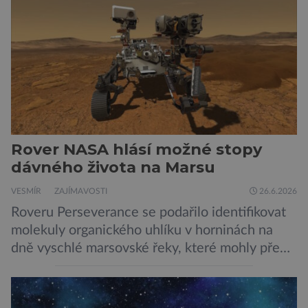
podle NASA je ve výtečném stavu. Nyní ji čeká
další etapa její mise, jejíž ambicí je přinést
dosud nejpodrobnější […]
Rover NASA hlásí možné stopy
dávného života na Marsu
VESMÍR
ZAJÍMAVOSTI
26.6.2026
Roveru Perseverance se podařilo identifikovat
molekuly organického uhlíku v horninách na
dně vyschlé marsovské řeky, které mohly před
miliardami let vzniknout působením vody.
Svědčí snad o dávném životě na planetě?
Měření provedená přístrojem Sherloc,