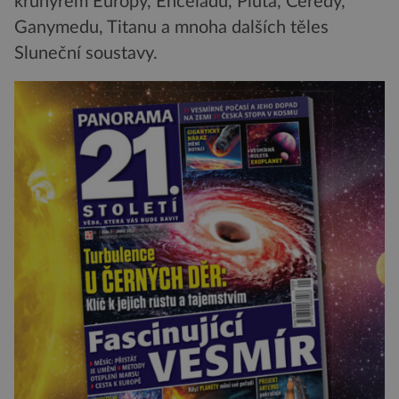
krunýřem Europy, Enceladu, Pluta, Ceredy,
Ganymedu, Titanu a mnoha dalších těles
Sluneční soustavy.