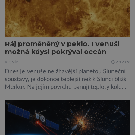
Ráj proměněný v peklo. I Venuši
možná kdysi pokrýval oceán
VESMÍR
2.8.2026
Dnes je Venuše nejžhavější planetou Sluneční
soustavy, je dokonce teplejší než k Slunci bližší
Merkur. Na jejím povrchu panují teploty kolem
464 °C, atmosféra je více než devadesátkrát
hustší než na Zemi a aby toho nebylo málo, z
oblaků se snáší kapky kyseliny sírové. Zkrátka,
není to prostředí, ve kterém by příčetný člověk
chtěl strávit […]