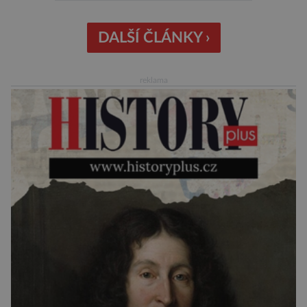
kosmodromu spolu s dalšími odborníky
sledujícími start pomalu ani nedýchají. Vyjde
všechno podle plánu, nebo se něco pokazí?
DALŠÍ ČLÁNKY ›
Ariane 6 – tak se nazývá systém nosných raket
Evropské kosmické agentury (ESA), který má
reklama
sloužit pro účely nejrůznějších vesmírných misí,
[…]