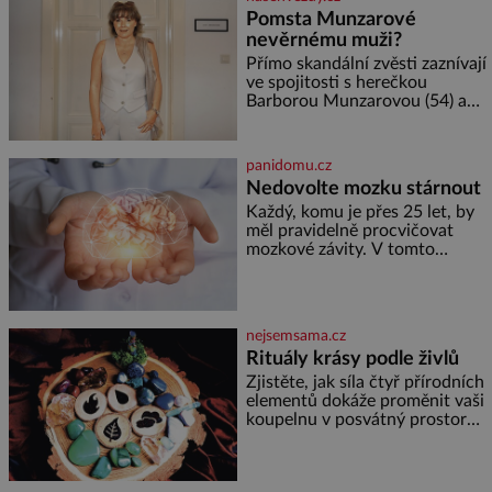
lžičku. Sama o sobě se může
Pomsta Munzarové
zdát bezvýznamná. Teprve když
nevěrnému muži?
se spojí s dalšími desítkami tisíc
příslušnic svého včelstva,
Přímo skandální zvěsti zaznívají
vznikne jeden z
ve spojitosti s herečkou
nejdokonalejších organismů
Barborou Munzarovou (54) a
hercem Martinem Trnavským
(56). Munzarová měla být totiž
viděna s jakýmsi sympaťákem, s
panidomu.cz
nímž se velmi družně, až d
Nedovolte mozku stárnout
Každý, komu je přes 25 let, by
měl pravidelně procvičovat
mozkové závity. V tomto
období se totiž začíná
zhoršovat paměť. Možná máte
problém vzpomenout si na
jméno kolegy z práce. Nebo
nejsemsama.cz
marně v paměti lovíte název
Rituály krásy podle živlů
knížky, kterou jste nedávno
přečetli. Je to opravdu tak, s
Zjistěte, jak síla čtyř přírodních
věkem jako kdyby se paměť
elementů dokáže proměnit vaši
rozhodla stávkovat. Cvičte
koupelnu v posvátný prostor
pro omlazení těla i zklidnění
unavené mysli. Jak pečovat o
pleť a tělo v souladu s