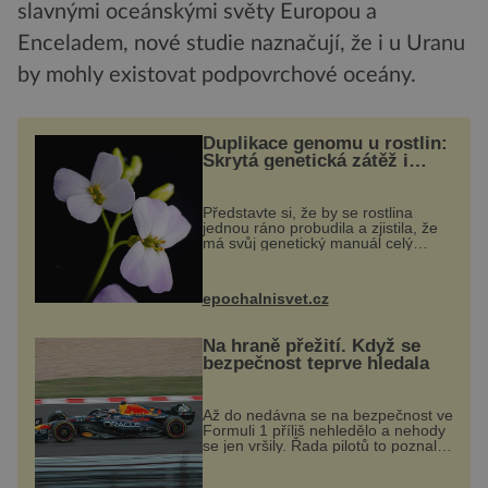
slavnými oceánskými světy Europou a
Enceladem, nové studie naznačují, že i u Uranu
by mohly existovat podpovrchové oceány.
Duplikace genomu u rostlin:
Skrytá genetická zátěž i
evoluční výhoda
Představte si, že by se rostlina
jednou ráno probudila a zjistila, že
má svůj genetický manuál celý
dvakrát. Přesně to se občas v
přírodě stane – a podle nového
výzkumu to může být pro druhy
epochalnisvet.cz
vstupenka...
Na hraně přežití. Když se
bezpečnost teprve hledala
Až do nedávna se na bezpečnost ve
Formuli 1 příliš nehledělo a nehody
se jen vršily. Řada pilotů to poznala
na vlastní kůži, často s trvalými
následky nebo bohužel i ztrátou