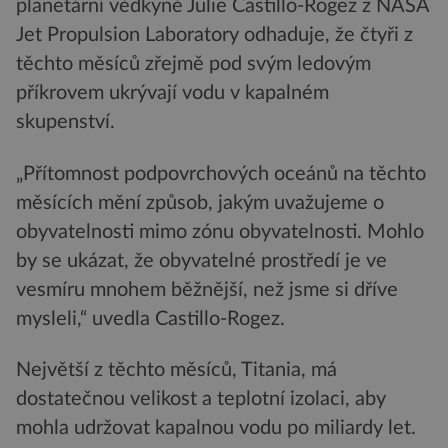
planetární vědkyně Julie Castillo-Rogez z NASA
Jet Propulsion Laboratory odhaduje, že čtyři z
těchto měsíců zřejmě pod svým ledovým
příkrovem ukrývají vodu v kapalném
skupenství.
„Přítomnost podpovrchových oceánů na těchto
měsících mění způsob, jakým uvažujeme o
obyvatelnosti mimo zónu obyvatelnosti. Mohlo
by se ukázat, že obyvatelné prostředí je ve
vesmíru mnohem běžnější, než jsme si dříve
mysleli,“ uvedla Castillo-Rogez.
Největší z těchto měsíců, Titania, má
dostatečnou velikost a teplotní izolaci, aby
mohla udržovat kapalnou vodu po miliardy let.