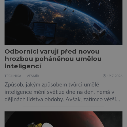
Odborníci varují před novou
hrozbou poháněnou umělou
inteligencí
TECHNIKA
VESMÍR
19.7.2026
Způsob, jakým způsobem tvůrci umělé
inteligence mění svět ze dne na den, nemá v
dějinách lidstva obdoby. Avšak, zatímco většina
pozornosti se soustředí na chatboty,
generování obrázků nebo automatizaci práce,
bezpečnostní experti upozorňují na mnohem