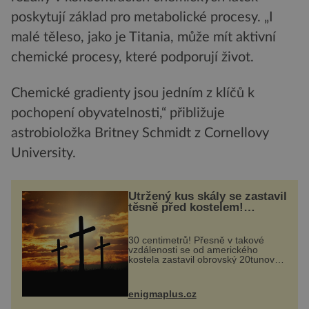
poskytují základ pro metabolické procesy. „I
malé těleso, jako je Titania, může mít aktivní
chemické procesy, které podporují život.
Chemické gradienty jsou jedním z klíčů k
pochopení obyvatelnosti,“ přibližuje
astrobioložka Britney Schmidt z Cornellovy
University.
Utržený kus skály se zastavil
těsně před kostelem!
Ochránila ho boží síla?
30 centimetrů! Přesně v takové
vzdálenosti se od amerického
kostela zastavil obrovský 20tunový
balvan, který se v květnu 2014
nečekaně odtrhl od nedaleké skály
při její demolici. Podle místních stojí
enigmaplus.cz
...