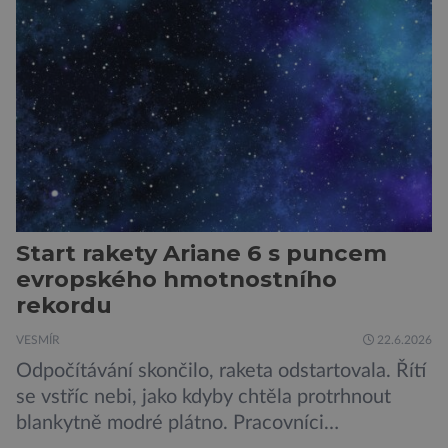
umístěném na roveru Perseverance,
identifikovala organický uhlík v jílovcích z
výchozů, což jsou vyhaslé podzemní lávové
proudy vystupující na povrch, sopky […]
Start rakety Ariane 6 s puncem
evropského hmotnostního
rekordu
VESMÍR
22.6.2026
Odpočítávání skončilo, raketa odstartovala. Řítí
se vstříc nebi, jako kdyby chtěla protrhnout
blankytně modré plátno. Pracovníci