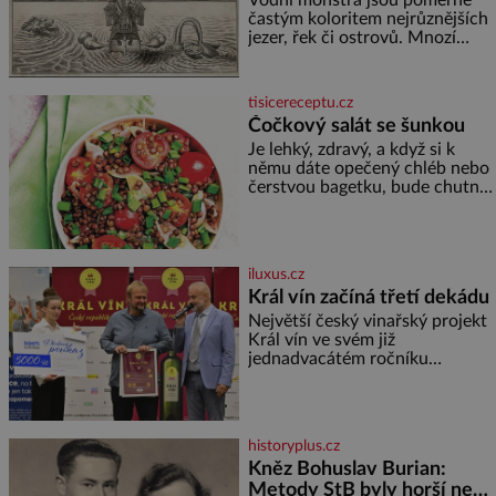
častým koloritem nejrůznějších
jezer, řek či ostrovů. Mnozí
skeptici to přikládají hlavně
snaze dané místo zviditelnit a
přitáhnout k němu pozornost
tisicereceptu.cz
záhadám nakloněných turi
Čočkový salát se šunkou
Je lehký, zdravý, a když si k
němu dáte opečený chléb nebo
čerstvou bagetku, bude chutnat
jedna báseň. Suroviny 250 g
vaší oblíbené čočky 150 g
cherry rajčátek 1 velká červená
cibule 2 lžíce
iluxus.cz
Král vín začíná třetí dekádu
Největší český vinařský projekt
Král vín ve svém již
jednadvacátém ročníku
představil nejlepší domácí vína.
Ta vybírala odborná porota z
celkem 1260 vzorků od 157
vinařů. Král vín, který se – i pře
historyplus.cz
Kněz Bohuslav Burian:
Metody StB byly horší než