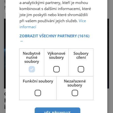
soustavy, je dokonce teplejší než k Slunci bližší
a analytickými partnery, kteří je mohou
Merkur. Na jejím povrchu panují teploty kolem
kombinovat s dalšími informacemi, které
464 °C, atmosféra je více než devadesátkrát
jste jim poskytli nebo které shromáždili
při vašem používání jejich služeb.
Více
hustší než na Zemi a aby toho nebylo málo, z
informací
oblaků se snáší kapky kyseliny sírové. Zkrátka,
není to prostředí, ve kterém by příčetný člověk
ZOBRAZIT VŠECHNY PARTNERY
(1616)
→
chtěl strávit […]
Nezbytně
Výkonové
Soubory
nutné
soubory
cílení
soubory
Funkční soubory
Nezařazené
soubory
Odborníci varují před novou
hrozbou poháněnou umělou
inteligencí
VŠE PŘIJMOUT