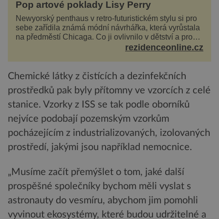
Pop artové poklady Lisy Perry
Newyorský penthaus v retro-futuristickém stylu si pro
sebe zařídila známá módní návrhářka, která vyrůstala
na předměstí Chicaga. Co ji ovlivnilo v dětství a proč
vypadá její domov právě takto? Interié...
rezidenceonline.cz
Chemické látky z čistících a dezinfekčních
prostředků pak byly přítomny ve vzorcích z celé
stanice. Vzorky z ISS se tak podle oborníků
nejvíce podobají pozemským vzorkům
pocházejícím z industrializovaných, izolovaných
prostředí, jakými jsou například nemocnice.
„Musíme začít přemýšlet o tom, jaké další
prospěšné společníky bychom měli vyslat s
astronauty do vesmíru, abychom jim pomohli
vyvinout ekosystémy, které budou udržitelné a