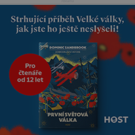
reklama
reaguje na každou etapu života
a specifické potřeby dítěte. Pro
nejmenší je klíčová
jednoduchost, měkkost a
bezpečí, proto by pokoj
miminka měl působit především
klidně a útulně. Předškolní věk
je