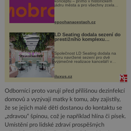
konceptu – přímo v historickém
jádru města a pro všechny zcela
zdarma. Hlavní program se
odehraje na Karlově a Husově
náměstí. Návštěvníci se mohou těšit
na víno, burčák, pes...
epochanacestach.cz
LD Seating dodala sezení do
prestižního komplexu
MediaCityUK v Salfordu
Společnost LD Seating dodala na
míru navržené sezení pro dvě
výjimečné realizace kanceláří v
areálu MediaCityUK v anglickém
Salfordu – konkrétně do budov Blue
Tower a Orange Tower. Komplex
iluxus.cz
budov Media...
Odborníci proto varují před přílišnou dezinfekcí
domovů a vyzývají matky k tomu, aby zajistily,
že se jejich malé děti dostanou do kontaktu se
„zdravou“ špínou, což je například hlína či písek.
Umístění pro lidské zdraví prospěšných