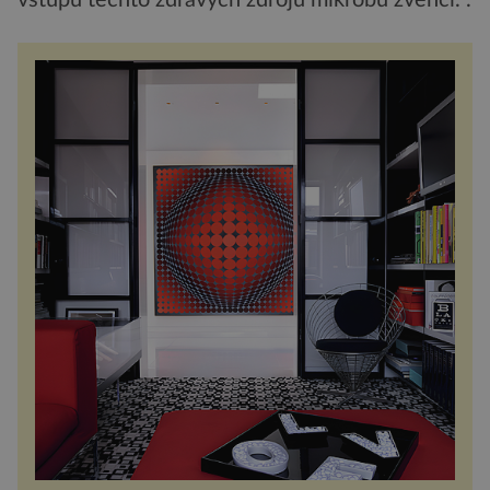
vstupu těchto zdravých zdrojů mikrobů zvenčí.“.