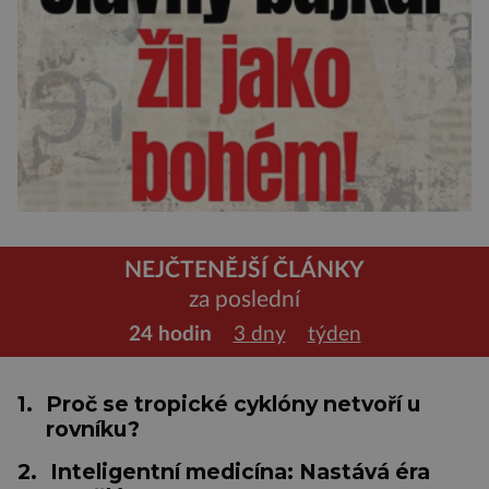
NEJČTENĚJŠÍ ČLÁNKY
za poslední
24 hodin
3 dny
týden
1.
Proč se tropické cyklóny netvoří u
rovníku?
2.
Inteligentní medicína: Nastává éra