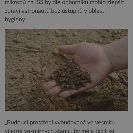
mikrobů na ISS by dle odborníků mohlo zlepšit
zdraví astronautů bez ústupků v oblasti
hygieny.
„Budoucí prostředí vybudovaná ve vesmíru,
včetně vesmírných stanic, by měla těžit ze