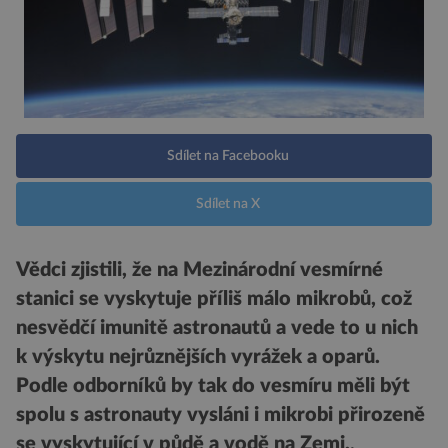
Sdílet na Facebooku
Sdílet na X
Vědci zjistili, že na Mezinárodní vesmírné
stanici se vyskytuje příliš málo mikrobů, což
nesvědčí imunitě astronautů a vede to u nich
k výskytu nejrůznějších vyrážek a oparů.
Podle odborníků by tak do vesmíru měli být
spolu s astronauty vysláni i mikrobi přirozeně
se vyskytující v půdě a vodě na Zemi.
.