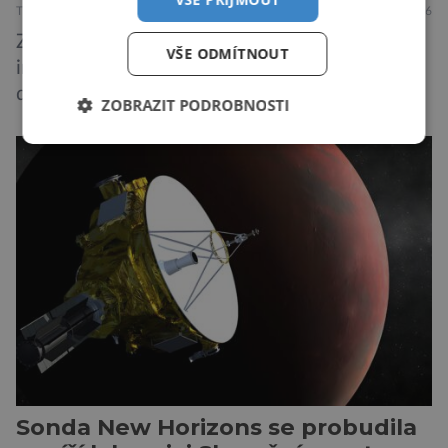
TECHNIKA
VESMÍR
19.7.2026
Způsob, jakým způsobem tvůrci umělé
VŠE ODMÍTNOUT
inteligence mění svět ze dne na den, nemá v
dějinách lidstva obdoby. Avšak, zatímco většina
ZOBRAZIT PODROBNOSTI
pozornosti se soustředí na chatboty,
generování obrázků nebo automatizaci práce,
bezpečnostní experti upozorňují na mnohem
méně nápadné riziko. Podle některých
odborníků by už během příštích dvou let mohly
pokročilé systémy AI výrazně usnadnit
kybernetické útoky […]
Sonda New Horizons se probudila