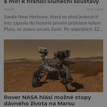
a míří k hranici Sluneční soustavy
VESMÍR
11.7.2026
Sonda New Horizons, která se před jedenácti
lety zapsala do historie prvním průletem kolem
Pluta, se znovu ozvala Zemi. Po rekordních 321
dnech v hibernačním režimu se ve vzdálenosti
9,5 miliardy kilometrů od Země probrala a
podle NASA je ve výtečném stavu. Nyní ji čeká
další etapa její mise, jejíž ambicí je přinést
dosud nejpodrobnější […]
Rover NASA hlásí možné stopy
dávného života na Marsu