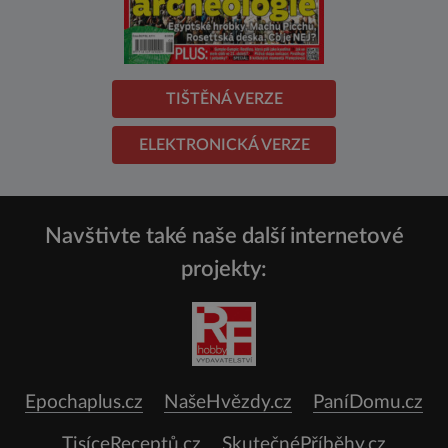
TIŠTĚNÁ VERZE
ELEKTRONICKÁ VERZE
Navštivte také naše další internetové
projekty:
Epochaplus.cz
NašeHvězdy.cz
PaníDomu.cz
TisíceReceptů.cz
SkutečnéPříběhy.cz