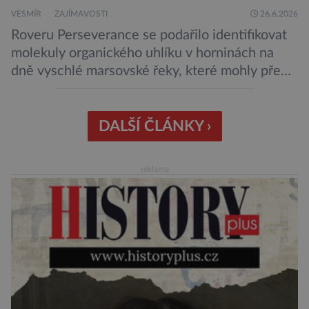
VESMÍR
ZAJÍMAVOSTI
26.6.2026
Roveru Perseverance se podařilo identifikovat
molekuly organického uhlíku v horninách na
dně vyschlé marsovské řeky, které mohly před
miliardami let vzniknout působením vody.
Svědčí snad o dávném životě na planetě?
Měření provedená přístrojem Sherloc,
DALŠÍ ČLÁNKY ›
umístěném na roveru Perseverance,
identifikovala organický uhlík v jílovcích z
reklama
výchozů, což jsou vyhaslé podzemní lávové
proudy vystupující na povrch, sopky […]