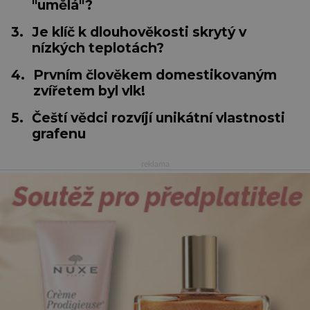
"umělá"?
3.
Je klíč k dlouhověkosti skrytý v
nízkých teplotách?
4.
Prvním člověkem domestikovaným
zvířetem byl vlk!
5.
Čeští vědci rozvíjí unikátní vlastnosti
grafenu
reklama