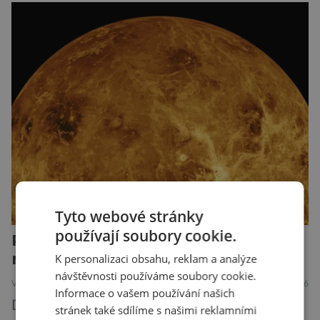
že právě tato strategie může být až příliš
svazující. Cestou vesmírem se totiž signál může
natolik změnit, že ho naše algoritmy vyhodnotí
jako obyčejný šum. A priori to samozřejmě
neznamená, […]
Tyto webové stránky
používají soubory cookie.
Ráj proměněný v peklo. I Venuši
možná kdysi pokrýval oceán
K personalizaci obsahu, reklam a analýze
návštěvnosti používáme soubory cookie.
VESMÍR
2.8.2026
Informace o vašem používání našich
Dnes je Venuše nejžhavější planetou Sluneční
stránek také sdílíme s našimi reklamními