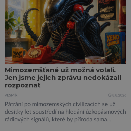
Mimozemšťané už možná volali.
Jen jsme jejich zprávu nedokázali
rozpoznat
VESMÍR
8.8.2026
Pátrání po mimozemských civilizacích se už
desítky let soustředí na hledání úzkopásmových
rádiových signálů, které by příroda sama
vytvořila jen stěží. Nová studie však naznačuje,