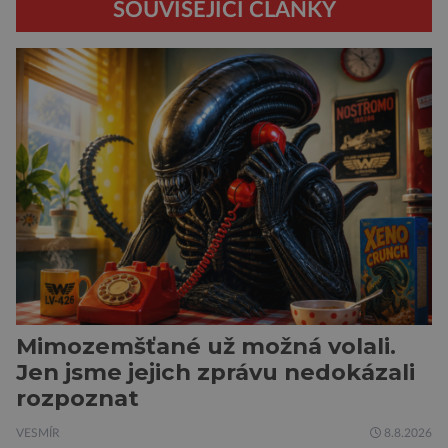
SOUVISEJÍCÍ ČLÁNKY
Mimozemšťané už možná volali.
Jen jsme jejich zprávu nedokázali
rozpoznat
VESMÍR
8.8.2026