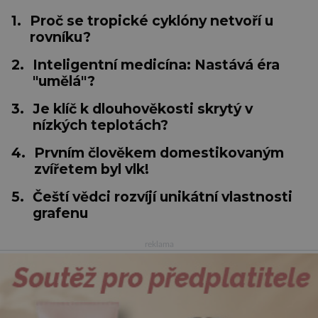
1.
Proč se tropické cyklóny netvoří u
rovníku?
2.
Inteligentní medicína: Nastává éra
"umělá"?
3.
Je klíč k dlouhověkosti skrytý v
nízkých teplotách?
4.
Prvním člověkem domestikovaným
zvířetem byl vlk!
5.
Čeští vědci rozvíjí unikátní vlastnosti
grafenu
reklama