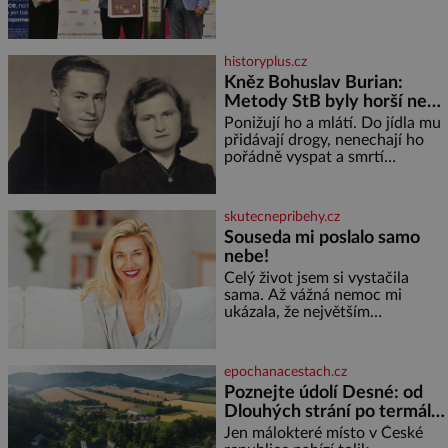
představil nejlepší domácí vína.
Ta vybírala odborná porota z
celkem 1260 vzorků od 157
vinařů. Král vín, který se – i pře
historyplus.cz
Kněz Bohuslav Burian:
Metody StB byly horší než
gestapácké trýznění
Ponižují ho a mlátí. Do jídla mu
přidávají drogy, nenechají ho
pořádně vyspat a smrtí
vyhrožují i jeho nejbližším.
Burian kruté týrání nevydrží a
estébákům podepíše všechno,
skutecnepribehy.cz
co po něm chtějí. Svým
Souseda mi poslalo samo
podpisem jim potvrdí také to, že
nebe!
na něj během výslechů nikdo
nevyvíjel fyzický ani psychický
Celý život jsem si vystačila
nátlak. Syn brněnského řezníka
sama. Až vážná nemoc mi
chce být knězem a
ukázala, že největším
bohatstvím nejsou peníze ani
vlastní byt, ale člověk, který je
ochotný podat pomocnou ruku.
epochanacestach.cz
Vždycky jsem byla spíš
Poznejte údolí Desné: od
samotářka. Nepotřebovala jsem
Dlouhých strání po termální
kolem sebe partu kamarádek
prameny
ani partnera. Stačily mi knihy,
Jen málokteré místo v České
práce a hlavně klid. Hned po