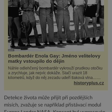
Bombardér Enola Gay: Jméno velitelovy
matky vstoupilo do dějin
Náhle odlehčený bombardér vykrouží prudkou otočku
a zrychluje, jak nejvíc dokáže. Stačí urazit 18
kilometrů, když do něj zezadu udeří tlaková vlna…
Americké rozhodnutí svrhnout ničivou jadernou
historyplus.cz
bombu ...
Detekce života může přijít při pozdějších
misích, zvažuje se například přistávací modul