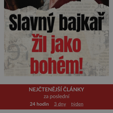
NEJČTENĚJŠÍ ČLÁNKY
za poslední
24 hodin
3 dny
týden