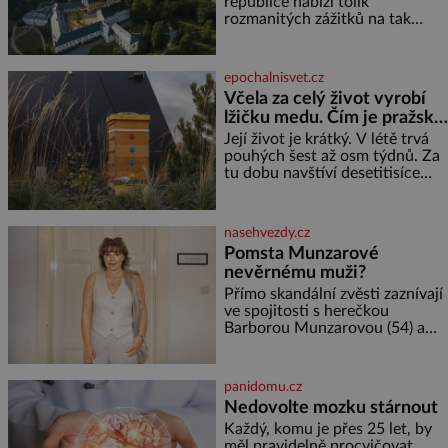
republice nabízí tolik
studiích jsem odešla z rodného
rozmanitých zážitků na tak
města,
malém území jako údolí řeky
Desné v srdci Jeseníků. Během
jediného dne můžete
epochalnisvet.cz
nahlédnout do útrob jedné z
Včela za celý život vyrobí
nejvýznamnějších vodních
lžičku medu. Čím je pražský
elektráren v Evropě, vydat se na
med ze střech tak ceněný?
horské hřebeny, projet se na
Její život je krátký. V létě trvá
koloběžce a den zakončit
pouhých šest až osm týdnů. Za
poznáváním památek ve
tu dobu navštíví desetitisíce
Velkých Losinách nebo v
květů, nalétá stovky kilometrů a
termálním
vyrobí přibližně devět gramů
medu – zhruba jednu čajovou
nasehvezdy.cz
lžičku. Sama o sobě se může
Pomsta Munzarové
zdát bezvýznamná. Teprve když
nevěrnému muži?
se spojí s dalšími desítkami tisíc
příslušnic svého včelstva,
Přímo skandální zvěsti zaznívají
vznikne jeden z
ve spojitosti s herečkou
nejdokonalejších organismů
Barborou Munzarovou (54) a
hercem Martinem Trnavským
(56). Munzarová měla být totiž
viděna s jakýmsi sympaťákem, s
panidomu.cz
nímž se velmi družně, až d
Nedovolte mozku stárnout
Každý, komu je přes 25 let, by
měl pravidelně procvičovat