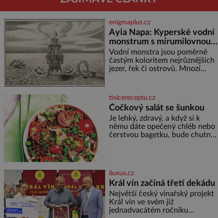
enigmaplus.cz
Ayia Napa: Kyperské vodní
monstrum s mírumilovnou
povahou
Vodní monstra jsou poměrně
častým koloritem nejrůznějších
jezer, řek či ostrovů. Mnozí
skeptici to přikládají hlavně
snaze dané místo zviditelnit a
přitáhnout k němu pozornost
tisicereceptu.cz
záhadám nakloněných turi
Čočkový salát se šunkou
Je lehký, zdravý, a když si k
němu dáte opečený chléb nebo
čerstvou bagetku, bude chutnat
jedna báseň. Suroviny 250 g
vaší oblíbené čočky 150 g
cherry rajčátek 1 velká červená
cibule 2 lžíce
iluxus.cz
Král vín začíná třetí dekádu
Největší český vinařský projekt
Král vín ve svém již
jednadvacátém ročníku