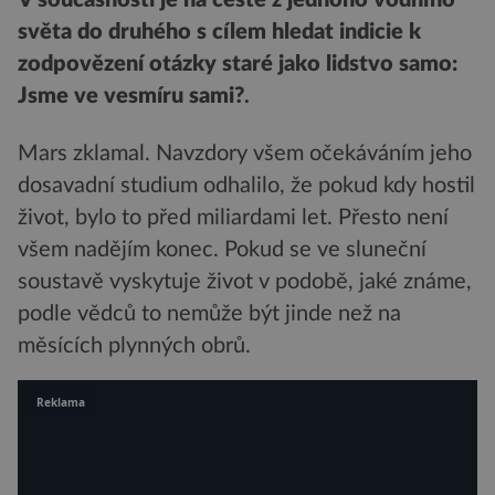
V současnosti je na cestě z jednoho vodního
světa do druhého s cílem hledat indicie k
zodpovězení otázky staré jako lidstvo samo:
Jsme ve vesmíru sami?
.
Mars zklamal. Navzdory všem očekáváním jeho
dosavadní studium odhalilo, že pokud kdy hostil
život, bylo to před miliardami let. Přesto není
všem nadějím konec. Pokud se ve sluneční
soustavě vyskytuje život v podobě, jaké známe,
podle vědců to nemůže být jinde než na
měsících plynných obrů.
Reklama