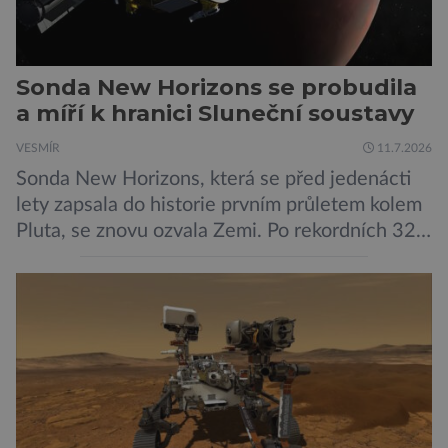
Sonda New Horizons se probudila
a míří k hranici Sluneční soustavy
VESMÍR
11.7.2026
Sonda New Horizons, která se před jedenácti
lety zapsala do historie prvním průletem kolem
Pluta, se znovu ozvala Zemi. Po rekordních 321
dnech v hibernačním režimu se ve vzdálenosti
9,5 miliardy kilometrů od Země probrala a
podle NASA je ve výtečném stavu. Nyní ji čeká
další etapa její mise, jejíž ambicí je přinést
dosud nejpodrobnější […]