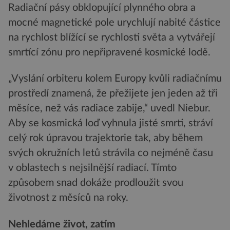
Radiační pásy obklopující plynného obra a
mocné magnetické pole urychlují nabité částice
na rychlost blížící se rychlosti světa a vytvářejí
smrtící zónu pro nepřipravené kosmické lodě.
„Vyslání orbiteru kolem Europy kvůli radiačnímu
prostředí znamená, že přežijete jen jeden až tři
měsíce, než vás radiace zabije,“ uvedl Niebur.
Aby se kosmická loď vyhnula jisté smrti, stráví
celý rok úpravou trajektorie tak, aby během
svých okružních letů strávila co nejméně času
v oblastech s nejsilnější radiací. Tímto
způsobem snad dokáže prodloužit svou
životnost z měsíců na roky.
Nehledáme život, zatím