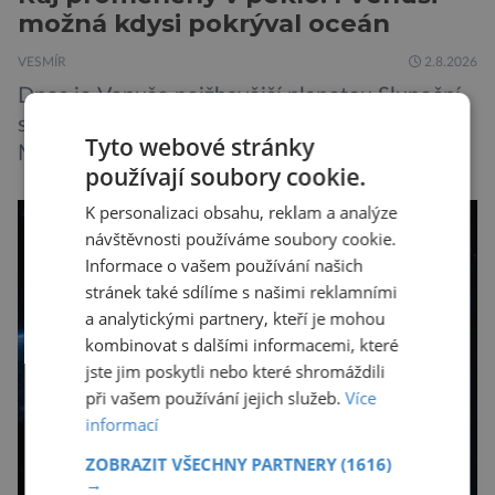
možná kdysi pokrýval oceán
VESMÍR
2.8.2026
Dnes je Venuše nejžhavější planetou Sluneční
soustavy, je dokonce teplejší než k Slunci bližší
Tyto webové stránky
Merkur. Na jejím povrchu panují teploty kolem
používají soubory cookie.
464 °C, atmosféra je více než devadesátkrát
hustší než na Zemi a aby toho nebylo málo, z
K personalizaci obsahu, reklam a analýze
návštěvnosti používáme soubory cookie.
oblaků se snáší kapky kyseliny sírové. Zkrátka,
Informace o vašem používání našich
není to prostředí, ve kterém by příčetný člověk
stránek také sdílíme s našimi reklamními
chtěl strávit […]
a analytickými partnery, kteří je mohou
kombinovat s dalšími informacemi, které
jste jim poskytli nebo které shromáždili
při vašem používání jejich služeb.
Více
informací
ZOBRAZIT VŠECHNY PARTNERY
(1616)
→