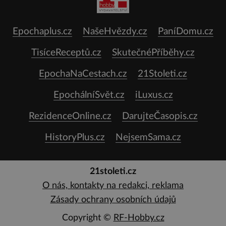
Epochaplus.cz
NašeHvězdy.cz
PaníDomu.cz
TisíceReceptů.cz
SkutečnéPříběhy.cz
EpochaNaCestach.cz
21Stoleti.cz
EpochálníSvět.cz
iLuxus.cz
RezidenceOnline.cz
DarujteČasopis.cz
HistoryPlus.cz
NejsemSama.cz
21stoleti.cz
O nás, kontakty na redakci, reklama
Zásady ochrany osobních údajů
Copyright ©
RF-Hobby.cz