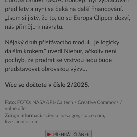
Europa Lander NASA. Koncept byl vypracován
před lety a nyní se čeká na další financování.
„Jsem si jistý, že to, co se Europa Clipper dozví,
nás přiměje k návratu.
Nějaký druh přistávacího modulu je logický
dalším krokem,“ uvedl Niebur, ačkoliv není
pochyb, že prodrat se vrstvou ledu bude
představovat obrovskou výzvu.
Více se dočtete v čísle 2/2025.
Foto:
FOTO: NASA/JPL-Caltech / Creative Commons /
volné dílo
Zdroje informací:
science.nasa.gov, space.com,
livescience.com
PŘEHRÁT ČLÁNEK