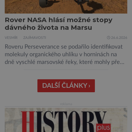
Rover NASA hlásí možné stopy
dávného života na Marsu
VESMÍR
ZAJÍMAVOSTI
26.6.2026
Roveru Perseverance se podařilo identifikovat
molekuly organického uhlíku v horninách na
dně vyschlé marsovské řeky, které mohly před
miliardami let vzniknout působením vody.
Svědčí snad o dávném životě na planetě?
Měření provedená přístrojem Sherloc,
DALŠÍ ČLÁNKY ›
umístěném na roveru Perseverance,
identifikovala organický uhlík v jílovcích z
reklama
výchozů, což jsou vyhaslé podzemní lávové
proudy vystupující na povrch, sopky […]