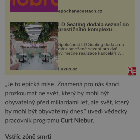
odehraje na Karlově a Husově
náměstí. Návštěvníci se mohou těšit
na víno, burčák, pes...
epochanacestach.cz
LD Seating dodala sezení do
prestižního komplexu
MediaCityUK v Salfordu
Společnost LD Seating dodala na
míru navržené sezení pro dvě
výjimečné realizace kanceláří v
areálu MediaCityUK v anglickém
Salfordu – konkrétně do budov Blue
Tower a Orange Tower. Komplex
iluxus.cz
budov Media...
„Je to epická mise. Znamená pro nás šanci
prozkoumat ne svět, který by mohl být
obyvatelný před miliardami let, ale svět, který
by mohl být obyvatelný dnes,“ uvedl vědecký
pracovník programu
Curt Niebur
.
Vstříc zóně smrti