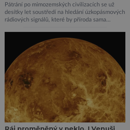
Pátrání po mimozemských civilizacích se už
desítky let soustředí na hledání úzkopásmových
rádiových signálů, které by příroda sama
vytvořila jen stěží. Nová studie však naznačuje,
že právě tato strategie může být až příliš
svazující. Cestou vesmírem se totiž signál může
natolik změnit, že ho naše algoritmy vyhodnotí
jako obyčejný šum. A priori to samozřejmě
neznamená, […]
Ráj proměněný v peklo. I Venuši