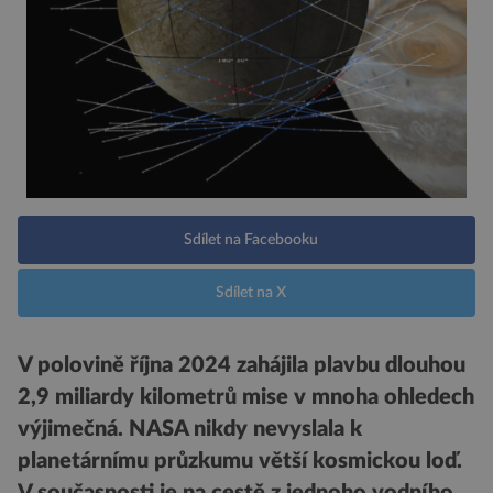
Sdílet na Facebooku
Sdílet na X
V polovině října 2024 zahájila plavbu dlouhou
2,9 miliardy kilometrů mise v mnoha ohledech
výjimečná. NASA nikdy nevyslala k
planetárnímu průzkumu větší kosmickou loď.