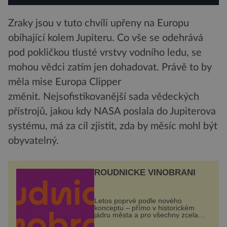
Zraky jsou v tuto chvíli upřeny na Europu
obíhající kolem Jupiteru. Co vše se odehrává
pod pokličkou tlusté vrstvy vodního ledu, se
mohou vědci zatím jen dohadovat. Právě to by
měla mise Europa Clipper
změnit. Nejsofistikovanější sada vědeckých
přístrojů, jakou kdy NASA poslala do Jupiterova
systému, má za cíl zjistit, zda by měsíc mohl být
obyvatelný.
ROUDNICKÉ VINOBRANÍ
Letos poprvé podle nového
konceptu – přímo v historickém
jádru města a pro všechny zcela
zdarma. Hlavní program se