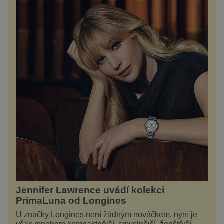
Jennifer Lawrence uvádí kolekci
PrimaLuna od Longines
U značky Longines není žádným nováčkem, nyní je