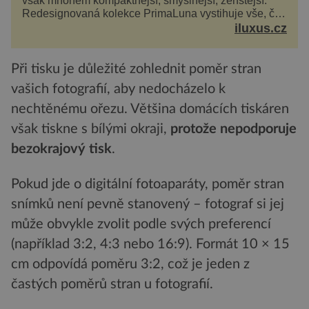
však mnohem kompaktnější, smyslnější, ženštější.
Redesignovaná kolekce PrimaLuna vystihuje vše, čím
je značka Longines dnes a čím byla i před sto
iluxus.cz
dvacet...
Při tisku je důležité zohlednit poměr stran
vašich fotografií, aby nedocházelo k
nechtěnému ořezu. Většina domácích tiskáren
však tiskne s bílými okraji,
protože nepodporuje
bezokrajový tisk
.
Pokud jde o digitální fotoaparáty, poměr stran
snímků není pevně stanovený – fotograf si jej
může obvykle zvolit podle svých preferencí
(například 3:2, 4:3 nebo 16:9). Formát 10 × 15
cm odpovídá poměru 3:2, což je jeden z
častých poměrů stran u fotografií.