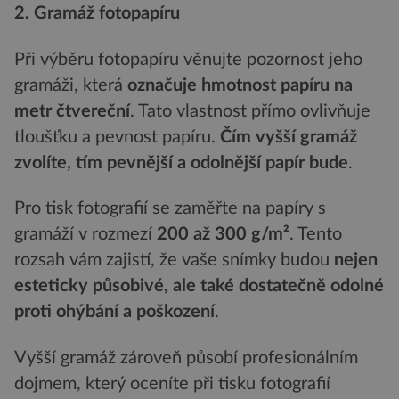
2. Gramáž fotopapíru
Při výběru fotopapíru věnujte pozornost jeho
gramáži, která
označuje hmotnost papíru na
metr čtvereční
. Tato vlastnost přímo ovlivňuje
tloušťku a pevnost papíru.
Čím vyšší gramáž
zvolíte, tím pevnější a odolnější papír bude
.
Pro tisk fotografií se zaměřte na papíry s
gramáží v rozmezí
200 až 300 g/m²
. Tento
rozsah vám zajistí, že vaše snímky budou
nejen
esteticky působiv
é, ale tak
é dostatečně odoln
é
proti ohýbání a poš
kození
.
Vyšší gramáž zároveň působí profesionálním
dojmem, který oceníte při tisku fotografií