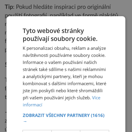
Tip
: Pokud hledáte inspiraci pro originální
použití fotografií, například ve formě plakátů,
navštivte
web Copy General
, kde si můžete
Tyto webové stránky
nechat vytisknout fotoprodukty, jako jsou
používají soubory cookie.
fotoplakáty v různých formátech a úpravách,
K personalizaci obsahu, reklam a analýze
podle vašich vlastních fotografií.
návštěvnosti používáme soubory cookie.
Informace o vašem používání našich
5. Typy fotopapíru podle technologie tisku
stránek také sdílíme s našimi reklamními
a analytickými partnery, kteří je mohou
Technologie vaší tiskárny ovlivňuje, jaký
kombinovat s dalšími informacemi, které
fotopapír budete potřebovat, aby výsledky
jste jim poskytli nebo které shromáždili
tisku byly co nejlepší:
při vašem používání jejich služeb.
Více
informací
– Inkoustov
é tiskárny
: Tisk na těchto
ZOBRAZIT VŠECHNY PARTNERY
(1616)
→
zařízeních vyžaduje papíry s povrchovou
úpravou, která zabraňuje rozpíjení inkoustu.