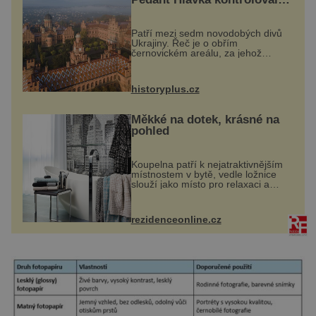
každou cihlu
Patří mezi sedm novodobých divů
Ukrajiny. Řeč je o obřím
černovickém areálu, za jehož
vznikem stál slavný český architekt
Josef Hlávka. Ten si na něm dal
mimořádně záležet. Jeho stavební
historyplus.cz
plány by při ...
Měkké na dotek, krásné na
pohled
Koupelna patří k nejatraktivnějším
místnostem v bytě, vedle ložnice
slouží jako místo pro relaxaci a
odpočinek. Koupelnový textil –
ručníky, osušky a koberečky –
mohou jako mávnutím kouzelného
rezidenceonline.cz
proutku...