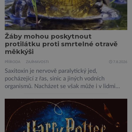
Žáby mohou poskytnout
protilátku proti smrtelné otravě
měkkýši
PŘÍRODA
ZAJÍMAVOSTI
7.8.2026
Saxitoxin je nervově paralytický jed,
pocházející z řas, sinic a jiných vodních
organismů. Nacházet se však může i v lidmi
konzumovaných mlžích, jako jsou ústřice nebo
slávky. K příznakům otravy patří paralýza
dýchacích cest, dojít však může až k udušení.
Dosud proti tomuto jedu neexistovala
protilátka, nyní ji zřejmě vědci objevili, ovšem