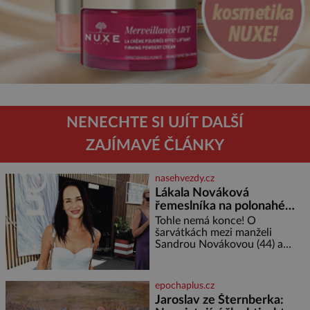
NENECHTE SI UJÍT DALŠÍ
ZAJÍMAVÉ ČLÁNKY
nasehvezdy.cz
Lákala Nováková
řemeslníka na polonahé
tělo!
Tohle nemá konce! O
šarvátkách mezi manželi
Sandrou Novákovou (44) a
Vojtěchem Moravcem (39) se
toho napsalo už hodně. Ale kdo
by doufal, že horká zem u
epochaplus.cz
herečky ze seriálu Ulice a
Jaroslav ze Šternberka:
režiséra vychladne,