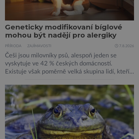
Geneticky modifikovaní bíglové
mohou být nadějí pro alergiky
PŘÍRODA
ZAJÍMAVOSTI
7.8.2026
Češi jsou milovníky psů, alespoň jeden se
vyskytuje ve 42 % českých domácností.
Existuje však poměrně velká skupina lidí, kteří
by si psa rádi pořídili, ale nemohou, protože
jsou alergičtí. Jejich imunitní systém
přecitlivěle reaguje na proteiny obsažené v
psích slinách, potu, moči a šupinkách kůže,
zachycených v srsti. Vědci nyní geneticky
upravili psy, aby […]