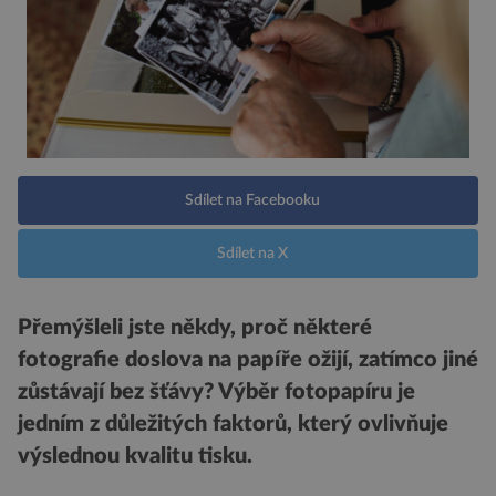
Sdílet na Facebooku
Sdílet na X
Přemýšleli jste někdy, proč někter
é
fotografie doslova na papíře ožijí, zatímco jin
é
zůstávají bez šťávy? Výběr fotopapíru je
jedním z důležitých faktorů, který ovlivňuje
výslednou kvalitu tisku.