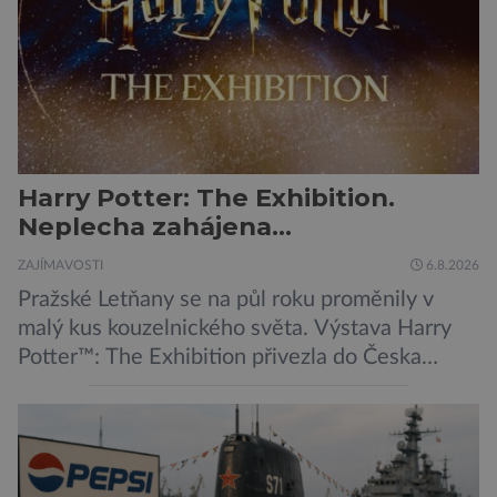
její zdroj je […]
Harry Potter: The Exhibition.
Neplecha zahájena…
ZAJÍMAVOSTI
6.8.2026
Pražské Letňany se na půl roku proměnily v
malý kus kouzelnického světa. Výstava Harry
Potter™: The Exhibition přivezla do Česka
originální filmové kostýmy a rekvizity,
Bradavice, Hagridovu chýši i učebny, ve
kterých si můžete zkusit kouzla na vlastní kůži.
Nechte tedy mudlovské starosti přede dveřmi.