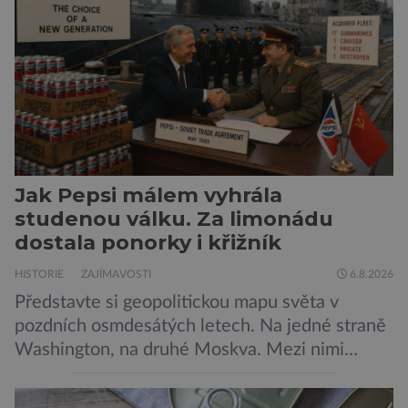
Neplecha byla zahájena. Dopis z Bradavic
možná stále nepřišel, ale […]
Jak Pepsi málem vyhrála
studenou válku. Za limonádu
dostala ponorky i křižník
HISTORIE
ZAJÍMAVOSTI
6.8.2026
Představte si geopolitickou mapu světa v
pozdních osmdesátých letech. Na jedné straně
Washington, na druhé Moskva. Mezi nimi
jaderný arzenál schopný zničit planetu
padesátkrát dokola, železná opona a miliony