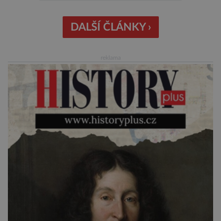
peněženku. Dobrou zprávou je, že hvězdou
doporučení se nyní staly konzervované
sardinky, které si může dovolit opravdu každý
DALŠÍ ČLÁNKY ›
„Místo toho, aby poskytovaly izolované
mononutrienty, jsou rybí konzervy kompletní
reklama
potravinou,“ říká nutriční specialista Colin
Robertson a zdůrazňuje […]