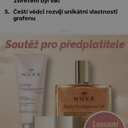
zvířetem byl vlk!
5.
Čeští vědci rozvíjí unikátní vlastnosti
grafenu
reklama