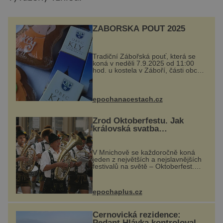
ZÁBOŘSKÁ POUŤ 2025
Tradiční Zábořská pouť, která se
koná v neděli 7.9.2025 od 11:00
hod. u kostela v Záboří, části obce
Kly u Mělníka. V programu
naleznete komentovanou prohlídku
kostela, dobovou hudbu, řemesla,
atrakce...
epochanacestach.cz
Zrod Oktoberfestu. Jak
královská svatba
odstartovala největší pivní
festival světa
V Mnichově se každoročně koná
jeden z největších a nejslavnějších
festivalů na světě – Oktoberfest.
Každý rok přiláká miliony
návštěvníků, kteří si vychutnávají
pivo, tradiční jídlo a bavorskou
epochaplus.cz
kultur...
Černovická rezidence:
Pedant Hlávka kontroloval