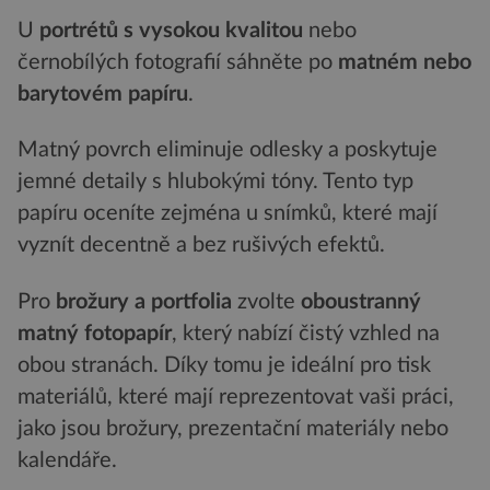
U
portr
étů s vysokou kvalitou
nebo
černobílých fotografií sáhněte po
matn
ém nebo
barytov
é
m papíru
.
Matný povrch eliminuje odlesky a poskytuje
jemné detaily s hlubokými tóny. Tento typ
papíru oceníte zejména u snímků, které mají
vyznít decentně a bez rušivých efektů.
Pro
brožury a portfolia
zvolte
oboustranný
matný fotopapír
, který nabízí čistý vzhled na
obou stranách. Díky tomu je ideální pro tisk
materiálů, které mají reprezentovat vaši práci,
jako jsou brožury, prezentační materiály nebo
kalendáře.