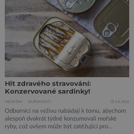
vojáků v permanentní pohotovosti. A pak je tu
Donald Kendall, generální ředitel společnosti
PepsiCo, který se v květnu roku 1989 stává
admirálem flotily, jež čítá sedmnáct […]
Hit zdravého stravování:
Konzervované sardinky!
MEDICÍNA
ZAJÍMAVOSTI
4.8.2026
Odborníci na výživu nabádají k tomu, abychom
alespoň dvakrát týdně konzumovali mořské
ryby, což ovšem může být zatěžující pro