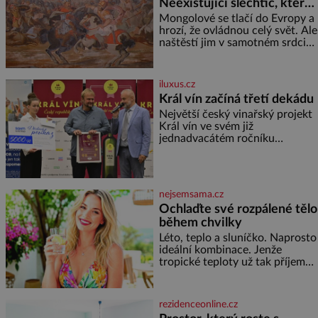
Neexistující šlechtic, který
z Moravy vyžene Mongoly
Mongolové se tlačí do Evropy a
hrozí, že ovládnou celý svět. Ale
naštěstí jim v samotném srdci
Evropy stojí v cestě malé, ale
silné království, které dokáže
dobyvatelské hordy zastavit. Co
iluxus.cz
nedokáže žádná z asijských říší,
Král vín začíná třetí dekádu
co nedokážou Němci – to
Největší český vinařský projekt
dokáže český král. Nebo že by
Král vín ve svém již
ne? Mongolové od roku 1223
jednadvacátém ročníku
postupují podél Kaspického a
představil nejlepší domácí vína.
Azovského moře,
Ta vybírala odborná porota z
celkem 1260 vzorků od 157
vinařů. Král vín, který se – i pře
nejsemsama.cz
Ochlaďte své rozpálené tělo
během chvilky
Léto, teplo a sluníčko. Naprosto
ideální kombinace. Jenže
tropické teploty už tak příjemné
nejsou. Víte, jakými potravinami
se můžete rychle ochladit? K
dyž se nám tropy zaryjí pod
rezidenceonline.cz
kůži, hledáme úlevu v bazénu