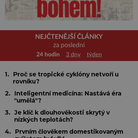
NEJČTENĚJŠÍ ČLÁNKY
za poslední
24 hodin
3 dny
týden
1.
Proč se tropické cyklóny netvoří u
rovníku?
2.
Inteligentní medicína: Nastává éra
"umělá"?
3.
Je klíč k dlouhověkosti skrytý v
nízkých teplotách?
4.
Prvním člověkem domestikovaným