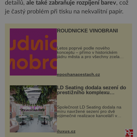
detailů,
ale tak
é zabraňuje rozpíjení
barev
, což
je častý problém při tisku na nekvalitní papír.
ROUDNICKÉ VINOBRANÍ
Letos poprvé podle nového
konceptu – přímo v historickém
jádru města a pro všechny zcela
zdarma. Hlavní program se
odehraje na Karlově a Husově
náměstí. Návštěvníci se mohou těšit
na víno, burčák, pes...
epochanacestach.cz
LD Seating dodala sezení do
prestižního komplexu
MediaCityUK v Salfordu
Společnost LD Seating dodala na
míru navržené sezení pro dvě
výjimečné realizace kanceláří v
areálu MediaCityUK v anglickém
Salfordu – konkrétně do budov Blue
Tower a Orange Tower. Komplex
iluxus.cz
budov Media...