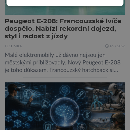
Peugeot E-208: Francouzské lvíče
dospělo. Nabízí rekordní dojezd,
styl i radost z jízdy
TECHNIKA
16.7.2026
Malé elektromobily už dávno nejsou jen
městskými přibližovadly. Nový Peugeot E-208
je toho důkazem. Francouzský hatchback si
zachoval svůj atraktivní design, přidal delší
dojezd a modernější technologie, ale hlavně
ukazuje, že i kompaktní elektromobil může být
autem, se kterým bez obav vyrazíte za hranice
města Peugeot se u modelu 208 trefil do
černého už […]