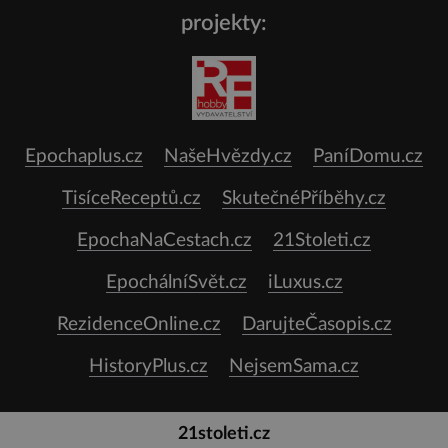
projekty:
Epochaplus.cz
NašeHvězdy.cz
PaníDomu.cz
TisíceReceptů.cz
SkutečnéPříběhy.cz
EpochaNaCestach.cz
21Stoleti.cz
EpochálníSvět.cz
iLuxus.cz
RezidenceOnline.cz
DarujteČasopis.cz
HistoryPlus.cz
NejsemSama.cz
21stoleti.cz