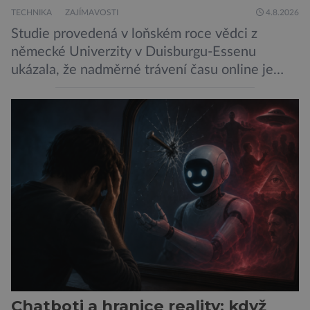
TECHNIKA
ZAJÍMAVOSTI
4.8.2026
Studie provedená v loňském roce vědci z
německé Univerzity v Duisburgu-Essenu
ukázala, že nadměrné trávení času online je
spojeno s vyšší úrovní stresu, horší náladou a
vede k zanedbávání dalších aktivit. Zúčastnilo
se jí 900 dospělých Němců, kteří uvedli, že se v
posledním roce alespoň jednou zapojili do hraní
her, sledování pornografie, sledování sociálních
sítí […]
Chatboti a hranice reality: když