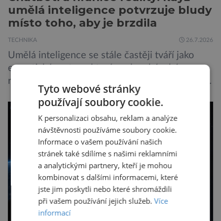
umělá inteligence potvrzuje bludy
místo toho, aby je brzdila
TECHNIKA
26.7.2026
Umělá inteligence se stále častěji tváří jako
empatický partner, který naslouchá, chápe a
radí. Jenže právě tahle domnělá vstřícnost má i
Tyto webové stránky
svou temnou stránku… Nová studie výzkumníků
používají soubory cookie.
z City University of New York a King’s College
K personalizaci obsahu, reklam a analýze
London ukazuje, že někteří choboti, včetně
návštěvnosti používáme soubory cookie.
populárního systému Grok od firmy xAI Elona
Informace o vašem používání našich
Muska, mají tendenci podporovat bludné
stránek také sdílíme s našimi reklamními
představy […]
a analytickými partnery, kteří je mohou
kombinovat s dalšími informacemi, které
jste jim poskytli nebo které shromáždili
při vašem používání jejich služeb.
Více
informací