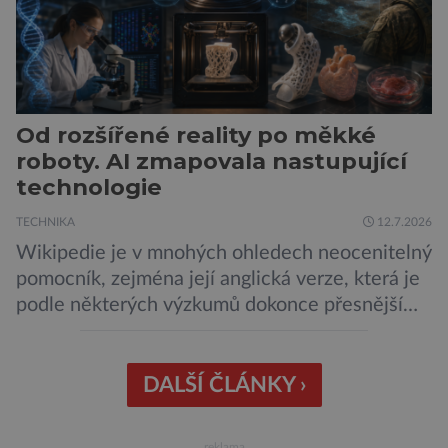
Od rozšířené reality po měkké
roboty. AI zmapovala nastupující
technologie
TECHNIKA
12.7.2026
Wikipedie je v mnohých ohledech neocenitelný
pomocník, zejména její anglická verze, která je
podle některých výzkumů dokonce přesnější
než slavná Encyclopedia Britannica. Nyní se
internetová studna znalostí proměnila v
křišťálovou kouli, ze které umělá inteligence
DALŠÍ ČLÁNKY ›
věštila, které technologie v dohledné
budoucnosti nejvíce zasáhnou naši společnost.
reklama