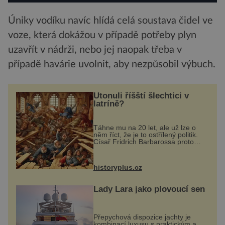
Úniky vodíku navíc hlídá celá soustava čidel ve
voze, která dokážou v případě potřeby plyn
uzavřít v nádrži, nebo jej naopak třeba v
případě havárie uvolnit, aby nezpůsobil výbuch.
Utonuli říšští šlechtici v
latríně?
Táhne mu na 20 let, ale už lze o
něm říct, že je to ostřílený politik.
Císař Fridrich Barbarossa proto
posílá svého syna a dědice
Jindřicha VI. do Erfurtu, aby se stal
prostředníkem při řešení sporu m...
historyplus.cz
Lady Lara jako plovoucí sen
Přepychová dispozice jachty je
kombinací luxusu s praktickým a