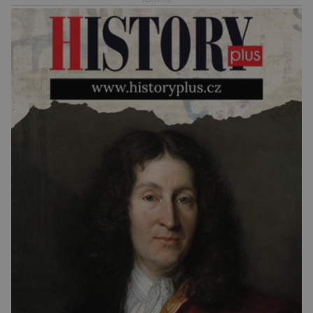
Za vším stojí australští výzkumníci, kteří pomocí
umělé inteligence a […]