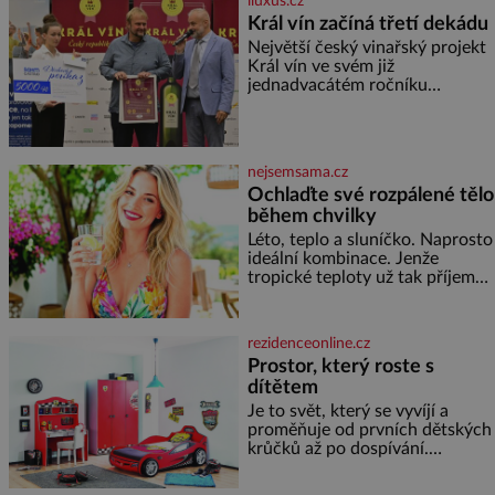
iluxus.cz
nedokáže žádná z asijských říší,
Král vín začíná třetí dekádu
co nedokážou Němci – to
Největší český vinařský projekt
dokáže český král. Nebo že by
Král vín ve svém již
ne? Mongolové od roku 1223
jednadvacátém ročníku
postupují podél Kaspického a
představil nejlepší domácí vína.
Azovského moře,
Ta vybírala odborná porota z
celkem 1260 vzorků od 157
vinařů. Král vín, který se – i pře
nejsemsama.cz
Ochlaďte své rozpálené tělo
během chvilky
Léto, teplo a sluníčko. Naprosto
ideální kombinace. Jenže
tropické teploty už tak příjemné
nejsou. Víte, jakými potravinami
se můžete rychle ochladit? K
dyž se nám tropy zaryjí pod
rezidenceonline.cz
kůži, hledáme úlevu v bazénu
Prostor, který roste s
nebo pomocí klimatizace. Jenže
dítětem
ne vždycky můžeme být v jejich
blízkosti. Nemusíte však zoufat.
Je to svět, který se vyvíjí a
Pokud budete mít promyšlený
proměňuje od prvních dětských
jídelníček, žadné pařáky si na
krůčků až po dospívání.
vás
Správně navržený pokoj
podporuje bezpečí, kreativitu,