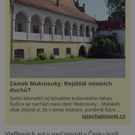
Zámek Mokrosuky: Rejdiště místních
duchů?
Sedm kilometrů od bývalého královského města
Sušice se nachází malá obec Mokrosuky…Málokdo
však zřejmě ví, že v tomto klidném, poměrně řídce
navštěvovaném koutu vesnické Šumavy se nachází
epochalnisvet.cz
několi...
Vodíkových aut v současnosti v Česku jezdí