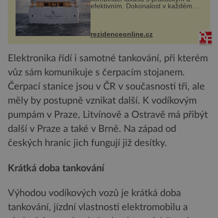
efektivním. Dokonalost v každém
detailu představuje značka Fendi
Casa, kterou byly vybaveny její
paluby. Monacký přístav nabízí
každoročn...
rezidenceonline.cz
Elektronika řídí i samotné tankování, při kterém
vůz sám komunikuje s čerpacím stojanem.
Čerpací stanice jsou v ČR v současnosti tři, ale
měly by postupně vznikat další. K vodíkovým
pumpám v Praze, Litvínově a Ostravě má přibýt
další v Praze a také v Brně. Na západ od
českých hranic jich fungují již desítky.
Krátká doba tankování
Výhodou vodíkových vozů je krátká doba
tankování, jízdní vlastnosti elektromobilu a