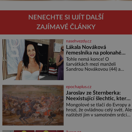
NENECHTE SI UJÍT DALŠÍ
ZAJÍMAVÉ ČLÁNKY
nasehvezdy.cz
Lákala Nováková
řemeslníka na polonahé
tělo!
Tohle nemá konce! O
šarvátkách mezi manželi
Sandrou Novákovou (44) a
Vojtěchem Moravcem (39) se
toho napsalo už hodně. Ale kdo
by doufal, že horká zem u
epochaplus.cz
herečky ze seriálu Ulice a
Jaroslav ze Šternberka:
režiséra vychladne,
Neexistující šlechtic, který
z Moravy vyžene Mongoly
Mongolové se tlačí do Evropy a
hrozí, že ovládnou celý svět. Ale
naštěstí jim v samotném srdci
Evropy stojí v cestě malé, ale
silné království, které dokáže
dobyvatelské hordy zastavit. Co