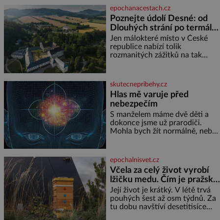
soustředění i odpočinek a
epochanacestach.cz
reaguje na každou etapu života
Poznejte údolí Desné: od
a specifické potřeby dítěte. Pro
Dlouhých strání po termální
nejmenší je klíčová
prameny
jednoduchost, měkkost a
Jen málokteré místo v České
bezpečí, proto by pokoj
republice nabízí tolik
miminka měl působit především
rozmanitých zážitků na tak
klidně a útulně. Předškolní věk
malém území jako údolí řeky
je
Desné v srdci Jeseníků. Během
jediného dne můžete
skutecnepribehy.cz
nahlédnout do útrob jedné z
Hlas mě varuje před
nejvýznamnějších vodních
nebezpečím
elektráren v Evropě, vydat se na
horské hřebeny, projet se na
S manželem máme dvě děti a
koloběžce a den zakončit
dokonce jsme už prarodiči.
poznáváním památek ve
Mohla bych žít normálně, nebýt
Velkých Losinách nebo v
jedné zásadní změny, která mi
termálním
nabourala mysl. Živím se jako
mzdová účetní a konec měsíce
epochalnisvet.cz
je pro mě vždy velice psychicky
Včela za celý život vyrobí
náročným obdobím. Od té
lžičku medu. Čím je pražský
chvíle, co máme vnoučata, mi
med ze střech tak ceněný?
dcera čím dál častěji volá o
Její život je krátký. V létě trvá
pomoc, co se hlídání týče. Dalo
pouhých šest až osm týdnů. Za
by se
tu dobu navštíví desetitisíce
květů, nalétá stovky kilometrů a