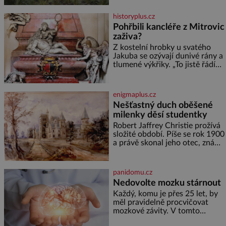
vyrobí přibližně devět gramů
medu – zhruba jednu čajovou
historyplus.cz
lžičku. Sama o sobě se může
Pohřbili kancléře z Mitrovic
zdát bezvýznamná. Teprve když
zaživa?
se spojí s dalšími desítkami tisíc
příslušnic svého včelstva,
Z kostelní hrobky u svatého
vznikne jeden z
Jakuba se ozývají dunivé rány a
nejdokonalejších organismů
tlumené výkřiky. „To jistě řádí
duch,“ myslí si pověrčiví lidé.
Ani za dvě kopy grošů by se
nikdo neodvážil podzemní
enigmaplus.cz
hrobku otevřít a její poklop tak
Nešťastný duch oběšené
raději jen skrápí svěcenou
milenky děsí studentky
vodou. Za několik dní divné
burácení skutečně ustane. Když
Robert Jaffrey Christie prožívá
o mnoho let později hrobku
složité období. Píše se rok 1900
a právě skonal jeho otec, známý
továrník William Mellis Christie
(1829–1900). Smutná událost je
ale doprovázena ohromným
panidomu.cz
dědictvím
Nedovolte mozku stárnout
Každý, komu je přes 25 let, by
měl pravidelně procvičovat
mozkové závity. V tomto
období se totiž začíná