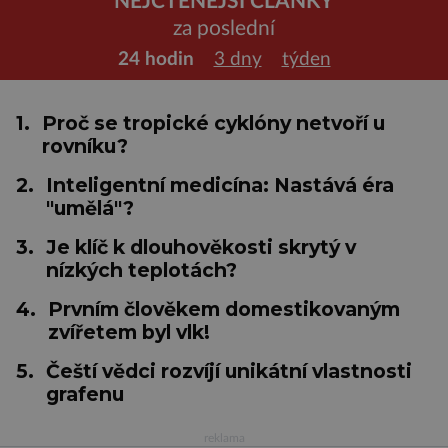
NEJČTENĚJŠÍ ČLÁNKY
za poslední
24 hodin
3 dny
týden
1.
Proč se tropické cyklóny netvoří u
rovníku?
2.
Inteligentní medicína: Nastává éra
"umělá"?
3.
Je klíč k dlouhověkosti skrytý v
nízkých teplotách?
4.
Prvním člověkem domestikovaným
zvířetem byl vlk!
5.
Čeští vědci rozvíjí unikátní vlastnosti
grafenu
reklama