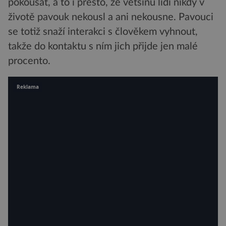
pokousat, a to i přesto, že většinu lidí nikdy v
životě pavouk nekousl a ani nekousne. Pavouci
se totiž snaží interakci s člověkem vyhnout,
takže do kontaktu s ním jich přijde jen malé
procento.
Reklama