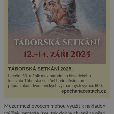
TÁBORSKÁ SETKÁNÍ 2025.
Letošní 33. ročník mezinárodního historického
festivalu Táborská setkání bude důstojnou
připomínkou dvou loňských významných výročí: 600
let od úmrtí nikdy v poli neporaženého hejtmana Jana
epochanacestach.cz
Žižky z Tr...
Mezer mezi ovocem mohou využít k nakladení
vajíček, protože jsou tak dobře chráněna před