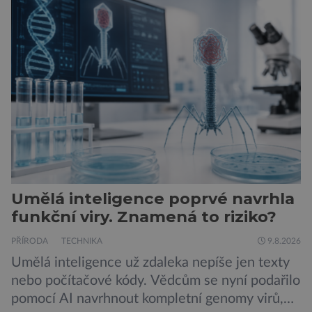
Umělá inteligence poprvé navrhla
funkční viry. Znamená to riziko?
PŘÍRODA
TECHNIKA
9.8.2026
Umělá inteligence už zdaleka nepíše jen texty
nebo počítačové kódy. Vědcům se nyní podařilo
pomocí AI navrhnout kompletní genomy virů,