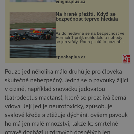
enigmaplus.cz
nepřijímám...
Na hraně přežití. Když se
bezpečnost teprve hledala
Až do nedávna se na bezpečnost ve
Formuli 1 příliš nehledělo a nehody
se jen vršily. Řada pilotů to poznala
na vlastní kůži, často s trvalými
následky nebo bohužel i ztrátou
života. Dnes nepochopiteln...
epochaplus.cz
Pouze jed několika málo druhů je pro člověka
skutečně nebezpečný. Jedná se o pavouky žijící
v cizině, například snovačku jedovatou
(Latrodectus mactans), které se přezdívá černá
vdova. Její jed je neurotoxický, způsobuje
svalové křeče a ztěžuje dýchání, ovšem pavouk
ho má jen malé množství, takže ke smrtelné
otravě dochází u zdravých dospělých jen