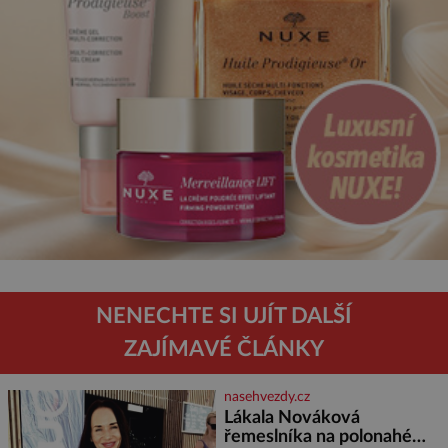
NENECHTE SI UJÍT DALŠÍ
ZAJÍMAVÉ ČLÁNKY
nasehvezdy.cz
Lákala Nováková
řemeslníka na polonahé