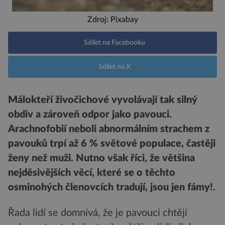
Zdroj: Pixabay
Sdílet na Facebooku
Sdílet na X
Málokteří živočichové vyvolávají tak silný
obdiv a zároveň odpor jako pavouci.
Arachnofobií neboli abnormálním strachem z
pavouků trpí až 6 % světové populace, častěji
ženy než muži. Nutno však říci, že většina
nejděsivějších věcí, které se o těchto
osminohých členovcích tradují, jsou jen fámy!
.
Řada lidí se domnívá, že je pavouci chtějí