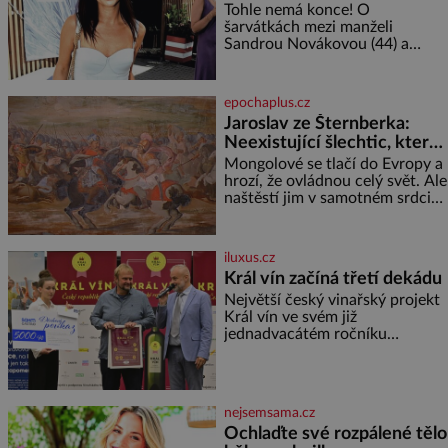
tělo!
Tohle nemá konce! O
šarvátkách mezi manželi
Sandrou Novákovou (44) a
Vojtěchem Moravcem (39) se
toho napsalo už hodně. Ale kdo
by doufal, že horká zem u
epochaplus.cz
herečky ze seriálu Ulice a
Jaroslav ze Šternberka:
režiséra vychladne,
Neexistující šlechtic, který
z Moravy vyžene Mongoly
Mongolové se tlačí do Evropy a
hrozí, že ovládnou celý svět. Ale
naštěstí jim v samotném srdci
Evropy stojí v cestě malé, ale
silné království, které dokáže
dobyvatelské hordy zastavit. Co
iluxus.cz
nedokáže žádná z asijských říší,
Král vín začíná třetí dekádu
co nedokážou Němci – to
Největší český vinařský projekt
dokáže český král. Nebo že by
Král vín ve svém již
ne? Mongolové od roku 1223
jednadvacátém ročníku
postupují podél Kaspického a
představil nejlepší domácí vína.
Azovského moře,
Ta vybírala odborná porota z
celkem 1260 vzorků od 157
vinařů. Král vín, který se – i pře
nejsemsama.cz
Ochlaďte své rozpálené tělo