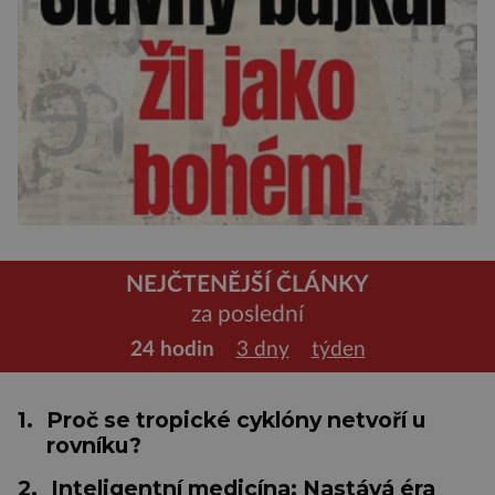
NEJČTENĚJŠÍ ČLÁNKY
za poslední
24 hodin
3 dny
týden
1.
Proč se tropické cyklóny netvoří u
rovníku?
2.
Inteligentní medicína: Nastává éra