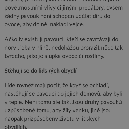
povětrnostními vlivy či jinými predátory, ovšem
žádný pavouk není schopen udělat díru do
ovoce, aby do něj nakladl vejce.
Ačkoliv existují pavouci, kteří se zavrtávají do
nory třeba v hlíně, nedokážou prorazit něco tak
tvrdého, jako je slupka ovoce či rostliny.
Stěhují se do lidských obydlí
Lidé rovněž mají pocit, že když se ochladí,
nastěhují se pavouci do jejich domovů, aby byli
v teple. Není tomu ale tak. Jsou druhy pavouků
uzpůsobené tomu, aby žily venku, jiné jsou
naopak přizpůsobeny životu v lidských
obydlích.