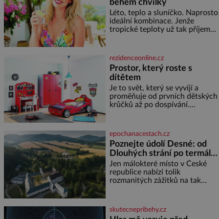
během chvilky
Léto, teplo a sluníčko. Naprosto
ideální kombinace. Jenže
tropické teploty už tak příjemné
nejsou. Víte, jakými potravinami
se můžete rychle ochladit? K
dyž se nám tropy zaryjí pod
rezidenceonline.cz
kůži, hledáme úlevu v bazénu
Prostor, který roste s
nebo pomocí klimatizace. Jenže
dítětem
ne vždycky můžeme být v jejich
blízkosti. Nemusíte však zoufat.
Je to svět, který se vyvíjí a
Pokud budete mít promyšlený
proměňuje od prvních dětských
jídelníček, žadné pařáky si na
krůčků až po dospívání.
vás
Správně navržený pokoj
podporuje bezpečí, kreativitu,
soustředění i odpočinek a
epochanacestach.cz
reaguje na každou etapu života
Poznejte údolí Desné: od
a specifické potřeby dítěte. Pro
Dlouhých strání po termální
nejmenší je klíčová
prameny
jednoduchost, měkkost a
Jen málokteré místo v České
bezpečí, proto by pokoj
republice nabízí tolik
miminka měl působit především
rozmanitých zážitků na tak
klidně a útulně. Předškolní věk
malém území jako údolí řeky
je
Desné v srdci Jeseníků. Během
jediného dne můžete
skutecnepribehy.cz
nahlédnout do útrob jedné z