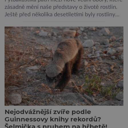
zásadně mění naše představy o životě rostlin.
Ještě před několika desetiletími byly rostliny
považovány za tiché a pasivní organismy, které
pouze reagují na změny prostředí. Moderní
výzkum však ukazuje, že skutečnost je mnohem
zajímavější. Rostliny totiž dokážou své okolí
vnímat prostřednictvím mechanických podnětů
a samy také vydávají zvuky […]
Nejodvážnější zvíře podle
Guinnessovy knihy rekordů?
Šelmička s pruhem na hřbetě!