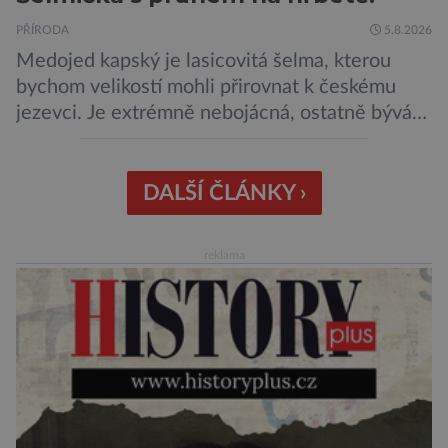
PŘÍRODA
5.8.2026
Medojed kapský je lasicovitá šelma, kterou
bychom velikostí mohli přirovnat k českému
jezevci. Je extrémně nebojácná, ostatně bývá
označována za nejodvážnější zvíře vůbec. V
této souvislosti je dokonce zapsána do
Guinnessovy knihy rekordů. Navzdory svému
DALŠÍ ČLÁNKY ›
názvu nežije pouze v jižní Africe, ale domovem
je mu valná část černého kontinentu a
reklama
vyskytuje se rovněž v oblastech […]