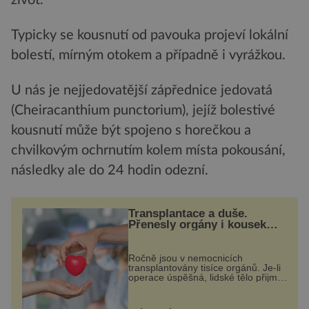
Typicky se kousnutí od pavouka projeví lokální
bolestí, mírným otokem a případně i vyrážkou.
U nás je nejjedovatější zápřednice jedovatá
(Cheiracanthium punctorium), jejíž bolestivé
kousnutí může být spojeno s horečkou a
chvilkovým ochrnutím kolem místa pokousání,
následky ale do 24 hodin odezní.
Transplantace a duše.
Přenesly orgány i kousek
osobnosti dárce?
Ročně jsou v nemocnicích
transplantovány tisíce orgánů. Je-li
operace úspěšná, lidské tělo přijme
darovaný orgán za své a pacient
může vést plnohodnotný život. Ale
co když při transplantaci