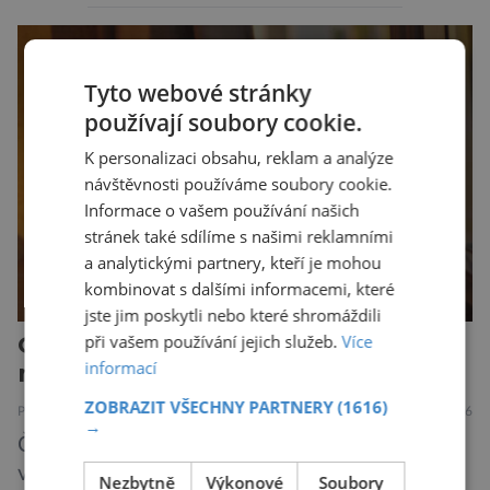
které následně v laboratoři skutečně ožily.
Takový postup není samoúčelný, protože by
mohl pomoci v boji proti bakteriím odolným
Tyto webové stránky
vůči antibiotikům, současně však otevírá nové
používají soubory cookie.
otázky biologické bezpečnosti. Výzkumníci ze
Stanfordovy univerzity a Arc Institute […]
K personalizaci obsahu, reklam a analýze
návštěvnosti používáme soubory cookie.
Informace o vašem používání našich
stránek také sdílíme s našimi reklamními
a analytickými partnery, kteří je mohou
kombinovat s dalšími informacemi, které
jste jim poskytli nebo které shromáždili
Geneticky modifikovaní bíglové
při vašem používání jejich služeb.
Více
informací
mohou být nadějí pro alergiky
ZOBRAZIT VŠECHNY PARTNERY
(1616)
PŘÍRODA
ZAJÍMAVOSTI
7.8.2026
→
Češi jsou milovníky psů, alespoň jeden se
vyskytuje ve 42 % českých domácností.
Nezbytně
Výkonové
Soubory