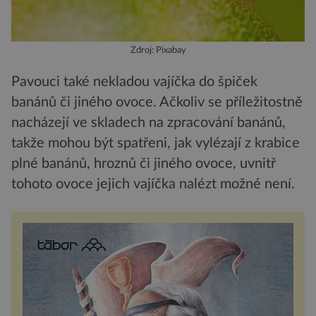
Zdroj: Pixabay
Pavouci také nekladou vajíčka do špiček
banánů či jiného ovoce. Ačkoliv se příležitostně
nacházejí ve skladech na zpracování banánů,
takže mohou být spatřeni, jak vylézají z krabice
plné banánů, hroznů či jiného ovoce, uvnitř
tohoto ovoce jejich vajíčka nalézt možné není.