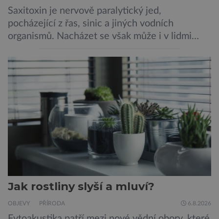
Saxitoxin je nervově paralytický jed,
pocházející z řas, sinic a jiných vodních
organismů. Nacházet se však může i v lidmi
konzumovaných mlžích, jako jsou ústřice nebo
slávky. K příznakům otravy patří paralýza
dýchacích cest, dojít však může až k udušení.
Dosud proti tomuto jedu neexistovala
protilátka, nyní ji zřejmě vědci objevili, ovšem
její zdroj je […]
Jak rostliny slyší a mluví?
OBJEVY
PŘÍRODA
6.8.2026
Fytoakustika patří mezi nové vědní obory, které