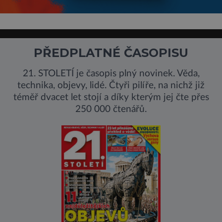
PŘEDPLATNÉ ČASOPISU
21. STOLETÍ je časopis plný novinek. Věda,
technika, objevy, lidé. Čtyři pilíře, na nichž již
téměř dvacet let stojí a díky kterým jej čte přes
250 000 čtenářů.