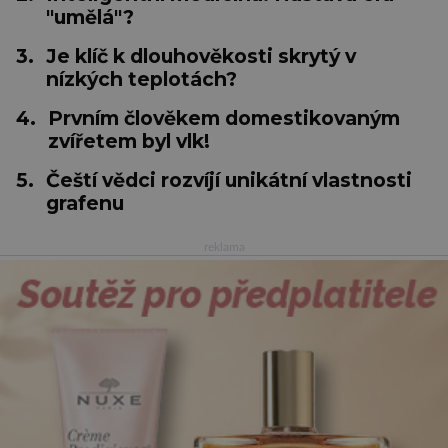
"umělá"?
3.
Je klíč k dlouhověkosti skrytý v
nízkých teplotách?
4.
Prvním člověkem domestikovaným
zvířetem byl vlk!
5.
Čeští vědci rozvíjí unikátní vlastnosti
grafenu
reklama