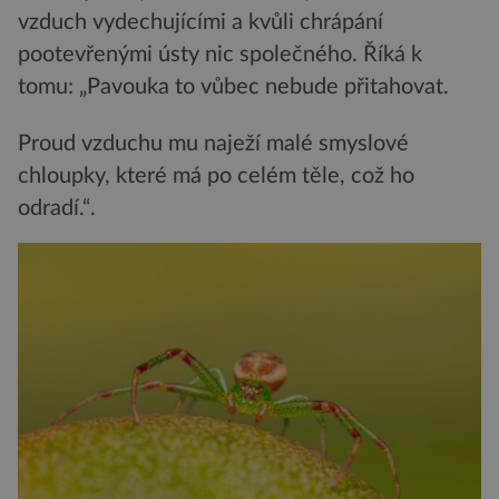
vzduch vydechujícími a kvůli chrápání
pootevřenými ústy nic společného. Říká k
tomu: „Pavouka to vůbec nebude přitahovat.
Proud vzduchu mu naježí malé smyslové
chloupky, které má po celém těle, což ho
odradí.“.