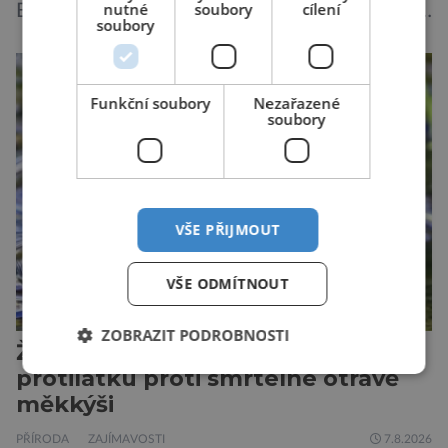
nutné
soubory
cílení
Existuje však poměrně velká skupina lidí, kteří
soubory
by si psa rádi pořídili, ale nemohou, protože
jsou alergičtí. Jejich imunitní systém
přecitlivěle reaguje na proteiny obsažené v
Funkční soubory
Nezařazené
psích slinách, potu, moči a šupinkách kůže,
soubory
zachycených v srsti. Vědci nyní geneticky
upravili psy, aby […]
VŠE PŘIJMOUT
VŠE ODMÍTNOUT
ZOBRAZIT PODROBNOSTI
Žáby mohou poskytnout
protilátku proti smrtelné otravě
měkkýši
PŘÍRODA
ZAJÍMAVOSTI
7.8.2026