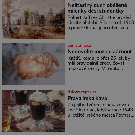
hrobku otevřít a její poklop tak
Nešťastný duch oběšené
raději jen skrápí svěcenou
milenky děsí studentky
vodou. Za několik dní divné
burácení skutečně ustane. Když
Robert Jaffrey Christie prožívá
o mnoho let později hrobku
složité období. Píše se rok 1900
a právě skonal jeho otec, známý
továrník William Mellis Christie
(1829–1900). Smutná událost je
ale doprovázena ohromným
panidomu.cz
dědictvím
Nedovolte mozku stárnout
Každý, komu je přes 25 let, by
měl pravidelně procvičovat
mozkové závity. V tomto
období se totiž začíná
zhoršovat paměť. Možná máte
problém vzpomenout si na
jméno kolegy z práce. Nebo
tisicereceptu.cz
marně v paměti lovíte název
Pravá irská káva
knížky, kterou jste nedávno
přečetli. Je to opravdu tak, s
Za jejího tvůrce je považován
věkem jako kdyby se paměť
Joe Sharidan, když v roce 1943
rozhodla stávkovat. Cvičte
u letiště irského města Foynes
obsluhoval Američany, kteří
kvůli špatnému počasí nemohli
pokračovat v cestě. Povzbudil