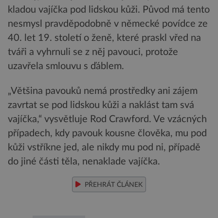
kladou vajíčka pod lidskou kůži. Původ má tento
nesmysl pravděpodobně v německé povídce ze
40. let 19. století o ženě, které praskl vřed na
tváři a vyhrnuli se z něj pavouci, protože
uzavřela smlouvu s ďáblem.
„Většina pavouků nemá prostředky ani zájem
zavrtat se pod lidskou kůži a naklást tam svá
vajíčka,“ vysvětluje Rod Crawford. Ve vzácných
případech, kdy pavouk kousne člověka, mu pod
kůži vstříkne jed, ale nikdy mu pod ni, případě
do jiné části těla, nenaklade vajíčka.
PŘEHRÁT ČLÁNEK