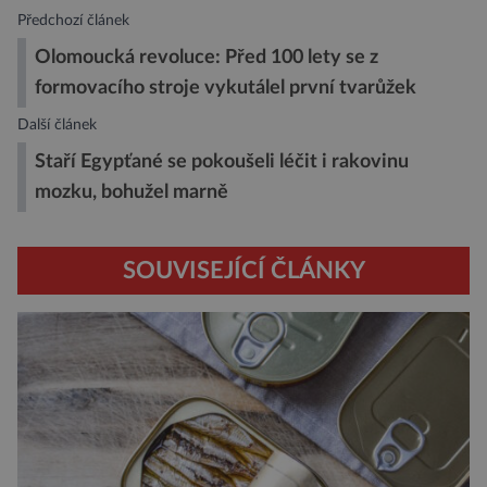
Předchozí článek
Olomoucká revoluce: Před 100 lety se z
formovacího stroje vykutálel první tvarůžek
Další článek
Staří Egypťané se pokoušeli léčit i rakovinu
mozku, bohužel marně
SOUVISEJÍCÍ ČLÁNKY