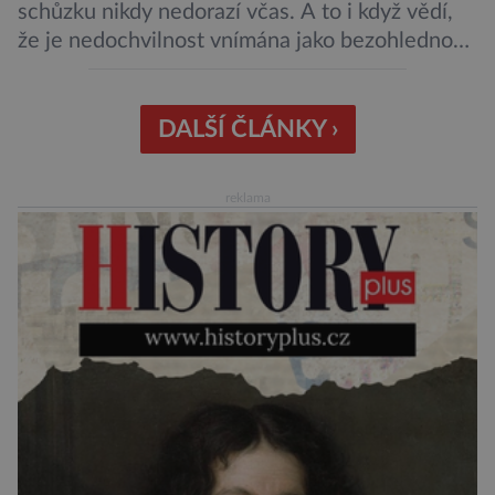
schůzku nikdy nedorazí včas. A to i když vědí,
že je nedochvilnost vnímána jako bezohlednost
či projev nedostatečné úcty k protistraně.
Nejnovější průzkumy ukazují, že za to lidé, kteří
chodí chronicky pozdě, možná úplně nemohou.
DALŠÍ ČLÁNKY ›
Jaké jsou nejčastější příčiny nedochvilnosti? A
dá se s ní bojovat? […]
reklama