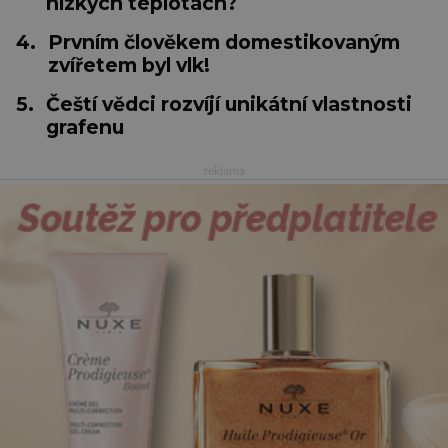
nízkých teplotách?
4.
Prvním člověkem domestikovaným
zvířetem byl vlk!
5.
Čeští vědci rozvíjí unikátní vlastnosti
grafenu
reklama