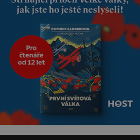
bezpečí, proto by pokoj
miminka měl působit především
klidně a útulně. Předškolní věk
je