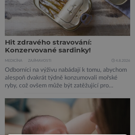
Hit zdravého stravování:
Konzervované sardinky!
MEDICÍNA
ZAJÍMAVOSTI
4.8.2026
Odborníci na výživu nabádají k tomu, abychom
alespoň dvakrát týdně konzumovali mořské
ryby, což ovšem může být zatěžující pro
peněženku. Dobrou zprávou je, že hvězdou
doporučení se nyní staly konzervované
sardinky, které si může dovolit opravdu každý
„Místo toho, aby poskytovaly izolované
mononutrienty, jsou rybí konzervy kompletní
potravinou,“ říká nutriční specialista Colin