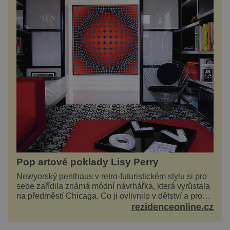
Pop artové poklady Lisy Perry
Newyorský penthaus v retro-futuristickém stylu si pro
sebe zařídila známá módní návrhářka, která vyrůstala
na předměstí Chicaga. Co ji ovlivnilo v dětství a proč
vypadá její domov právě takto? Interié...
rezidenceonline.cz