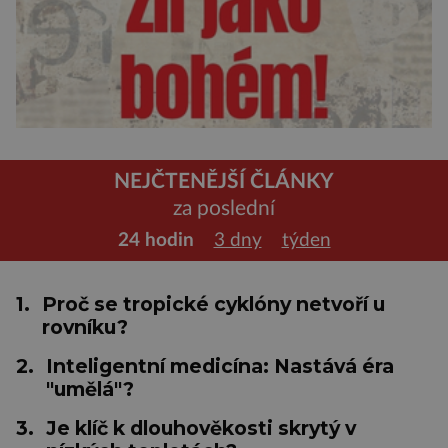
NEJČTENĚJŠÍ ČLÁNKY
za poslední
24 hodin
3 dny
týden
1.
Proč se tropické cyklóny netvoří u
rovníku?
2.
Inteligentní medicína: Nastává éra
"umělá"?
3.
Je klíč k dlouhověkosti skrytý v