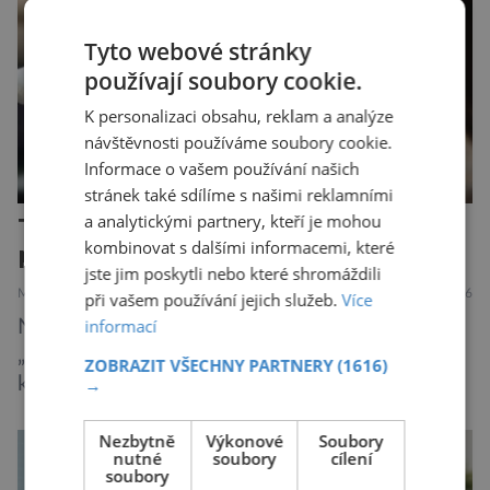
Robertson a zdůrazňuje […]
Tyto webové stránky
používají soubory cookie.
K personalizaci obsahu, reklam a analýze
návštěvnosti používáme soubory cookie.
Informace o vašem používání našich
stránek také sdílíme s našimi reklamními
a analytickými partnery, kteří je mohou
Těhotenství mění mozek ženy, a
kombinovat s dalšími informacemi, které
pokaždé jinak!
jste jim poskytli nebo které shromáždili
MEDICÍNA
ZAJÍMAVOSTI
31.7.2026
při vašem používání jejich služeb.
Více
informací
Novopečené matky často popisují boj s
„mozkovou mlhou“, kdy se potýkají s výpadky
ZOBRAZIT VŠECHNY PARTNERY
(1616)
krátkodobé paměti, roztržitostí, problémy se
→
vyjádřit či neschopností udržet pozornost. Tyto
Nezbytně
Výkonové
Soubory
obtíže byly dlouhou dobu připisovány
nutné
soubory
cílení
nedostatku spánku a stresu při péči o
soubory