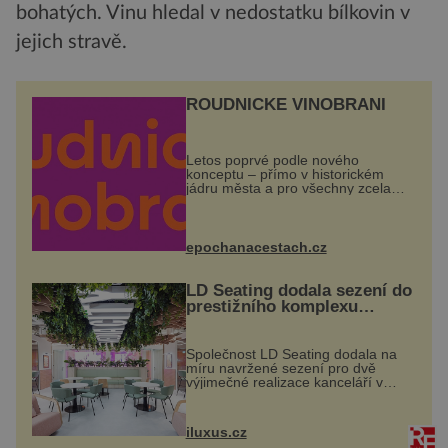
bohatých. Vinu hledal v nedostatku bílkovin v
jejich stravě.
ROUDNICKÉ VINOBRANÍ
Letos poprvé podle nového
konceptu – přímo v historickém
jádru města a pro všechny zcela
zdarma. Hlavní program se
odehraje na Karlově a Husově
náměstí. Návštěvníci se mohou těšit
na víno, burčák, pes...
epochanacestach.cz
LD Seating dodala sezení do
prestižního komplexu
MediaCityUK v Salfordu
Společnost LD Seating dodala na
míru navržené sezení pro dvě
výjimečné realizace kanceláří v
areálu MediaCityUK v anglickém
Salfordu – konkrétně do budov Blue
Tower a Orange Tower. Komplex
iluxus.cz
budov Media...