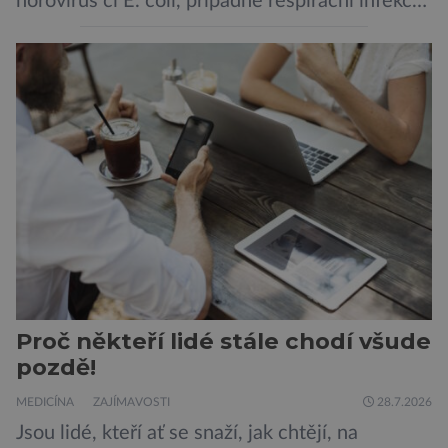
norovirus či E. coli, případně respirační infekce,
jak tomu bylo na počátku pandemie covidu.
Ovšem slyšet o prvním ohnisku hantaviru na
výletní lodi bylo znepokojivé i pro odborníky.
Zdá se, že nebezpečí bylo prozatím zažehnáno.
Máme se bát nové pandemie? Hantavirus […]
Proč někteří lidé stále chodí všude
pozdě!
MEDICÍNA
ZAJÍMAVOSTI
28.7.2026
Jsou lidé, kteří ať se snaží, jak chtějí, na