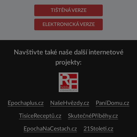
TIŠTĚNÁ VERZE
ELEKTRONICKÁ VERZE
Navštivte také naše další internetové
projekty:
Epochaplus.cz
NašeHvězdy.cz
PaníDomu.cz
TisíceReceptů.cz
SkutečnéPříběhy.cz
EpochaNaCestach.cz
21Stoleti.cz