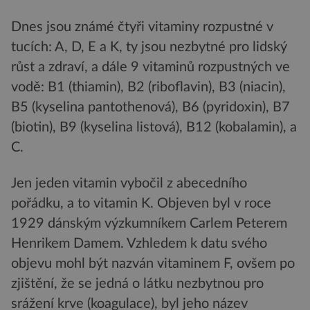
Dnes jsou známé čtyři vitaminy rozpustné v
tucích: A, D, E a K, ty jsou nezbytné pro lidský
růst a zdraví, a dále 9 vitaminů rozpustných ve
vodě: B1 (thiamin), B2 (riboflavin), B3 (niacin),
B5 (kyselina pantothenová), B6 (pyridoxin), B7
(biotin), B9 (kyselina listová), B12 (kobalamin), a
C.
Jen jeden vitamin vybočil z abecedního
pořádku, a to vitamin K. Objeven byl v roce
1929 dánským výzkumníkem Carlem Peterem
Henrikem Damem. Vzhledem k datu svého
objevu mohl být nazván vitaminem F, ovšem po
zjištění, že se jedná o látku nezbytnou pro
srážení krve (koagulace), byl jeho název