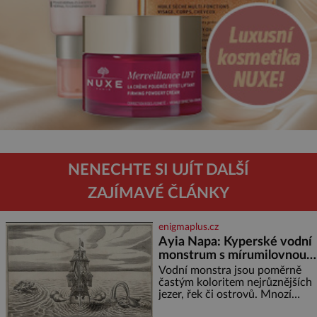
NENECHTE SI UJÍT DALŠÍ
ZAJÍMAVÉ ČLÁNKY
enigmaplus.cz
Ayia Napa: Kyperské vodní
monstrum s mírumilovnou
povahou
Vodní monstra jsou poměrně
častým koloritem nejrůznějších
jezer, řek či ostrovů. Mnozí
skeptici to přikládají hlavně