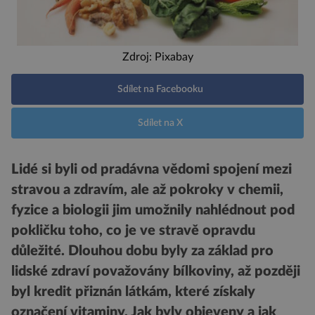
Zdroj: Pixabay
Sdílet na Facebooku
Sdílet na X
Lidé si byli od pradávna vědomi spojení mezi
stravou a zdravím, ale až pokroky v chemii,
fyzice a biologii jim umožnily nahlédnout pod
pokličku toho, co je ve stravě opravdu
důležité. Dlouhou dobu byly za základ pro
lidské zdraví považovány bílkoviny, až později
byl kredit přiznán látkám, které získaly
označení vitaminy. Jak byly objeveny a jak