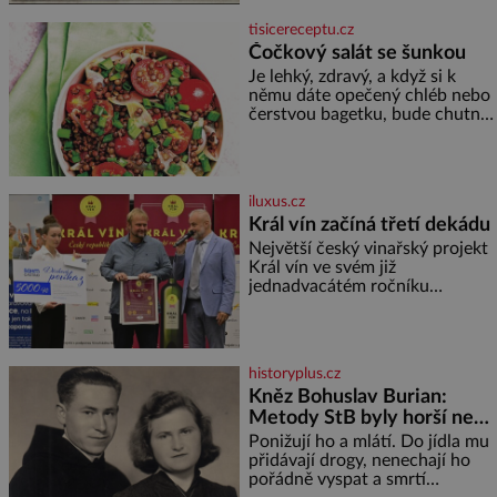
snaze dané místo zviditelnit a
přitáhnout k němu pozornost
tisicereceptu.cz
záhadám nakloněných turi
Čočkový salát se šunkou
Je lehký, zdravý, a když si k
němu dáte opečený chléb nebo
čerstvou bagetku, bude chutnat
jedna báseň. Suroviny 250 g
vaší oblíbené čočky 150 g
cherry rajčátek 1 velká červená
cibule 2 lžíce
iluxus.cz
Král vín začíná třetí dekádu
Největší český vinařský projekt
Král vín ve svém již
jednadvacátém ročníku
představil nejlepší domácí vína.
Ta vybírala odborná porota z
celkem 1260 vzorků od 157
vinařů. Král vín, který se – i pře
historyplus.cz
Kněz Bohuslav Burian:
Metody StB byly horší než
gestapácké trýznění
Ponižují ho a mlátí. Do jídla mu
přidávají drogy, nenechají ho
pořádně vyspat a smrtí