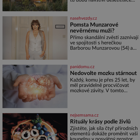
Velkých Losinách nebo v
květů, nalétá stovky kilometrů a
termálním
vyrobí přibližně devět gramů
medu – zhruba jednu čajovou
nasehvezdy.cz
lžičku. Sama o sobě se může
Pomsta Munzarové
zdát bezvýznamná. Teprve když
nevěrnému muži?
se spojí s dalšími desítkami tisíc
příslušnic svého včelstva,
Přímo skandální zvěsti zaznívají
vznikne jeden z
ve spojitosti s herečkou
nejdokonalejších organismů
Barborou Munzarovou (54) a
hercem Martinem Trnavským
(56). Munzarová měla být totiž
viděna s jakýmsi sympaťákem, s
panidomu.cz
nímž se velmi družně, až d
Nedovolte mozku stárnout
Každý, komu je přes 25 let, by
měl pravidelně procvičovat
mozkové závity. V tomto
období se totiž začíná
zhoršovat paměť. Možná máte
problém vzpomenout si na
jméno kolegy z práce. Nebo
nejsemsama.cz
marně v paměti lovíte název
Rituály krásy podle živlů
knížky, kterou jste nedávno
přečetli. Je to opravdu tak, s
Zjistěte, jak síla čtyř přírodních
věkem jako kdyby se paměť
elementů dokáže proměnit vaši
rozhodla stávkovat. Cvičte
koupelnu v posvátný prostor