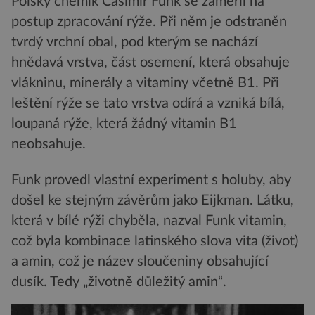
Polský chemik Casimir Funk se zaměřil na
postup zpracování rýže. Při něm je odstraněn
tvrdý vrchní obal, pod kterým se nachází
hnědavá vrstva, část osemení, která obsahuje
vlákninu, minerály a vitaminy včetně B1. Při
leštění rýže se tato vrstva odírá a vzniká bílá,
loupaná rýže, která žádný vitamin B1
neobsahuje.
Funk provedl vlastní experiment s holuby, aby
došel ke stejným závěrům jako Eijkman. Látku,
která v bílé rýži chyběla, nazval Funk vitamin,
což byla kombinace latinského slova vita (život)
a amin, což je název sloučeniny obsahující
dusík. Tedy „životně důležitý amin“.