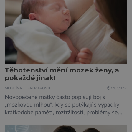
potravinou,“ říká nutriční specialista Colin
Robertson a zdůrazňuje […]
Těhotenství mění mozek ženy, a
pokaždé jinak!
MEDICÍNA
ZAJÍMAVOSTI
31.7.2026
Novopečené matky často popisují boj s
„mozkovou mlhou“, kdy se potýkají s výpadky
krátkodobé paměti, roztržitostí, problémy se
vyjádřit či neschopností udržet pozornost. Tyto
obtíže byly dlouhou dobu připisovány