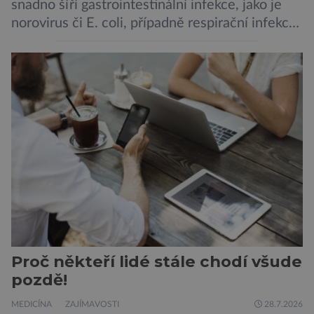
snadno šíří gastrointestinální infekce, jako je
norovirus či E. coli, případně respirační infekce,
jak tomu bylo na počátku pandemie covidu.
Ovšem slyšet o prvním ohnisku hantaviru na
výletní lodi bylo znepokojivé i pro odborníky.
Zdá se, že nebezpečí bylo prozatím zažehnáno.
Máme se bát nové pandemie? Hantavirus […]
Proč někteří lidé stále chodí všude
pozdě!
MEDICÍNA
ZAJÍMAVOSTI
28.7.2026