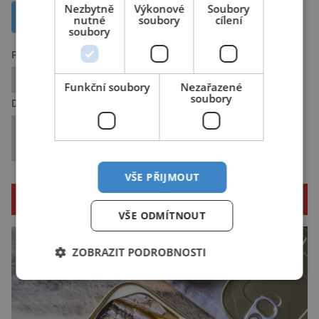
Nezbytně
Výkonové
Soubory
Sdílet na X
nutné
soubory
cílení
soubory
Předchozí článek
Je libo bobří vanilkovou zmrzlinu?
Funkční soubory
Nezařazené
soubory
Další článek
Největší dosud objevený masový hrob obětí
moru v Evropě
VŠE PŘIJMOUT
SOUVISEJÍCÍ ČLÁNKY
VŠE ODMÍTNOUT
ZOBRAZIT PODROBNOSTI