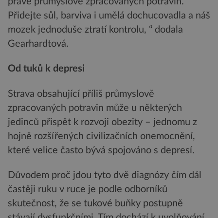
právě průmyslově zpracovaných potravin.
Přidejte sůl, barviva i umělá dochucovadla a náš
mozek jednoduše ztratí kontrolu, “ dodala
Gearhardtová.
Od tuků k depresi
Strava obsahující příliš průmyslově
zpracovaných potravin může u některých
jedinců přispět k rozvoji obezity – jednomu z
hojně rozšířených civilizačních onemocnění,
které velice často bývá spojováno s depresí.
Důvodem proč jdou tyto dvě diagnózy čím dál
častěji ruku v ruce je podle odborníků
skutečnost, že se tukové buňky postupně
stávají dysfunkčními. Tím dochází k uvolňování