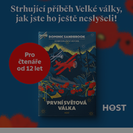
nejmenší je klíčová
jednoduchost, měkkost a
bezpečí, proto by pokoj
miminka měl působit především
klidně a útulně. Předškolní věk
je