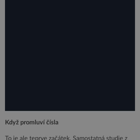
Když promluví čísla
To je ale teprve začátek. Samostatná studie z