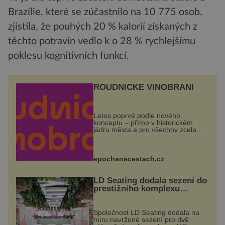
Brazílie, které se zúčastnilo na 10 775 osob,
zjistila, že pouhých 20 % kalorií získaných z
těchto potravin vedlo k o 28 % rychlejšímu
poklesu kognitivních funkcí.
ROUDNICKÉ VINOBRANÍ
Letos poprvé podle nového
konceptu – přímo v historickém
jádru města a pro všechny zcela
zdarma. Hlavní program se
odehraje na Karlově a Husově
náměstí. Návštěvníci se mohou těšit
na víno, burčák, pes...
epochanacestach.cz
LD Seating dodala sezení do
prestižního komplexu
MediaCityUK v Salfordu
Společnost LD Seating dodala na
míru navržené sezení pro dvě