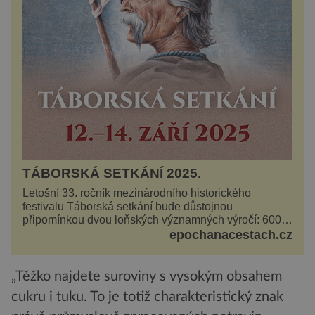
TÁBORSKÁ SETKÁNÍ 2025.
Letošní 33. ročník mezinárodního historického
festivalu Táborská setkání bude důstojnou
připomínkou dvou loňských významných výročí: 600
let od úmrtí nikdy v poli neporaženého hejtmana Jana
epochanacestach.cz
Žižky z Tr...
„Těžko najdete suroviny s vysokým obsahem
cukru i tuku. To je totiž charakteristický znak