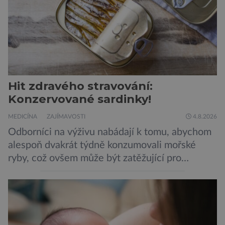
Hit zdravého stravování:
Konzervované sardinky!
MEDICÍNA
ZAJÍMAVOSTI
4.8.2026
Odborníci na výživu nabádají k tomu, abychom
alespoň dvakrát týdně konzumovali mořské
ryby, což ovšem může být zatěžující pro
peněženku. Dobrou zprávou je, že hvězdou
doporučení se nyní staly konzervované
sardinky, které si může dovolit opravdu každý
„Místo toho, aby poskytovaly izolované
mononutrienty, jsou rybí konzervy kompletní