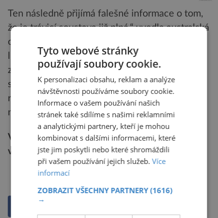
Ten následně přijímá falešné informace o tom,
že je trávicí soustava již plná,“ uvedla australská
odbornice. To může být jedním z důvodů, proč
Tyto webové stránky
lidé v rámci dvoutýdenního experimentu
používají soubory cookie.
zahrnujícího průmyslově zpracované potraviny
K personalizaci obsahu, reklam a analýze
spontánně snědli o 500 kalorií denně více a
návštěvnosti používáme soubory cookie.
ručička na váze v jejich případě poskočila
Informace o vašem používání našich
nahoru o dva kilogramy.
stránek také sdílíme s našimi reklamními
a analytickými partnery, kteří je mohou
Více se dočtete v čísle 4/2024, které je právě
kombinovat s dalšími informacemi, které
jste jim poskytli nebo které shromáždili
v prodeji.
při vašem používání jejich služeb.
Více
informací
PŘEHRÁT ČLÁNEK
ZOBRAZIT VŠECHNY PARTNERY
(1616)
→
Sdílet na Facebooku