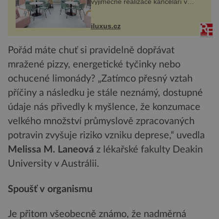
výjimečné realizace kanceláří v
areálu MediaCityUK v anglickém
Salfordu – konkrétně do budov Blue
Tower a Orange Tower. Komplex
iluxus.cz
budov Media...
Pořád máte chuť si pravidelně dopřávat
mražené pizzy, energetické tyčinky nebo
ochucené limonády? „Zatímco přesný vztah
příčiny a následku je stále neznámý, dostupné
údaje nás přivedly k myšlence, že konzumace
velkého množství průmyslově zpracovaných
potravin zvyšuje riziko vzniku deprese,“ uvedla
Melissa M. Laneová
z lékařské fakulty Deakin
University v Austrálii.
Spoušť v organismu
Je přitom všeobecně známo, že nadměrná