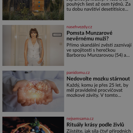
koloběžce a den zakončit
pouhých šest až osm týdnů. Za
poznáváním památek ve
tu dobu navštíví desetitisíce
Velkých Losinách nebo v
květů, nalétá stovky kilometrů a
termálním
vyrobí přibližně devět gramů
medu – zhruba jednu čajovou
nasehvezdy.cz
lžičku. Sama o sobě se může
Pomsta Munzarové
zdát bezvýznamná. Teprve když
nevěrnému muži?
se spojí s dalšími desítkami tisíc
příslušnic svého včelstva,
Přímo skandální zvěsti zaznívají
vznikne jeden z
ve spojitosti s herečkou
nejdokonalejších organismů
Barborou Munzarovou (54) a
hercem Martinem Trnavským
(56). Munzarová měla být totiž
viděna s jakýmsi sympaťákem, s
panidomu.cz
nímž se velmi družně, až d
Nedovolte mozku stárnout
Každý, komu je přes 25 let, by
měl pravidelně procvičovat
mozkové závity. V tomto
období se totiž začíná
zhoršovat paměť. Možná máte
problém vzpomenout si na
jméno kolegy z práce. Nebo
nejsemsama.cz
marně v paměti lovíte název
Rituály krásy podle živlů
knížky, kterou jste nedávno
přečetli. Je to opravdu tak, s
Zjistěte, jak síla čtyř přírodních