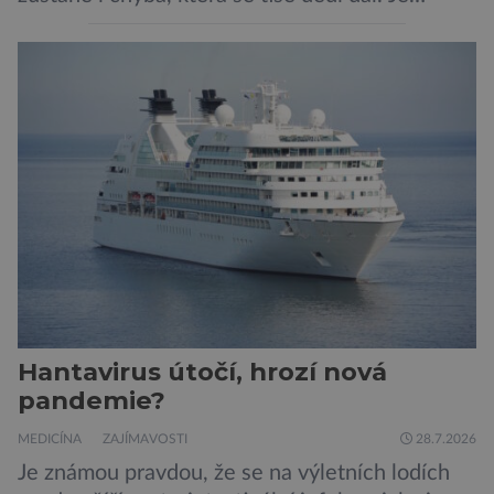
nenápadná. Nepůsobí bolest ani únavu. Člověk
o ní nemusí vědět celý život. Přesto může
jednou rozhodnout o zdraví jeho dítěte. Právě
to je případ řady dědičných onemocnění,
například cystické fibrózy, […]
Hantavirus útočí, hrozí nová
pandemie?
MEDICÍNA
ZAJÍMAVOSTI
28.7.2026
Je známou pravdou, že se na výletních lodích