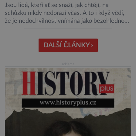
Jsou lidé, kteří ať se snaží, jak chtějí, na
schůzku nikdy nedorazí včas. A to i když vědí,
že je nedochvilnost vnímána jako bezohlednost
či projev nedostatečné úcty k protistraně.
Nejnovější průzkumy ukazují, že za to lidé, kteří
chodí chronicky pozdě, možná úplně nemohou.
DALŠÍ ČLÁNKY ›
Jaké jsou nejčastější příčiny nedochvilnosti? A
dá se s ní bojovat? […]
reklama