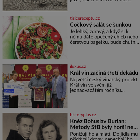
skeptici to přikládají hlavně
snaze dané místo zviditelnit a
přitáhnout k němu pozornost
tisicereceptu.cz
záhadám nakloněných turi
Čočkový salát se šunkou
Je lehký, zdravý, a když si k
němu dáte opečený chléb nebo
čerstvou bagetku, bude chutnat
jedna báseň. Suroviny 250 g
vaší oblíbené čočky 150 g
cherry rajčátek 1 velká červená
cibule 2 lžíce
iluxus.cz
Král vín začíná třetí dekádu
Největší český vinařský projekt
Král vín ve svém již
jednadvacátém ročníku
představil nejlepší domácí vína.
Ta vybírala odborná porota z
celkem 1260 vzorků od 157
vinařů. Král vín, který se – i pře
historyplus.cz
Kněz Bohuslav Burian:
Metody StB byly horší než
gestapácké trýznění
Ponižují ho a mlátí. Do jídla mu
přidávají drogy, nenechají ho