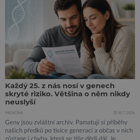
nedostatku spánku a stresu při péči o
novorozence. Nyní se však ukazuje, že za tím
stojí změny v mozku vyvolané těhotenstvím!
Poporodní mozková mlha, v angličtině […]
Každý 25. z nás nosí v genech
skryté riziko. Většina o něm nikdy
neuslyší
MEDICÍNA
30.7.2026
Geny jsou zvláštní archiv. Pamatují si příběhy
našich předků po tisíce generací a občas v nich
zůstane i chyba, která se tiše dědí dál. Je