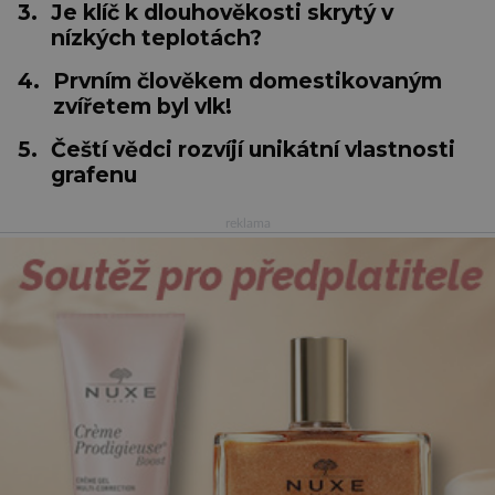
3.
Je klíč k dlouhověkosti skrytý v
nízkých teplotách?
4.
Prvním člověkem domestikovaným
zvířetem byl vlk!
5.
Čeští vědci rozvíjí unikátní vlastnosti
grafenu
reklama