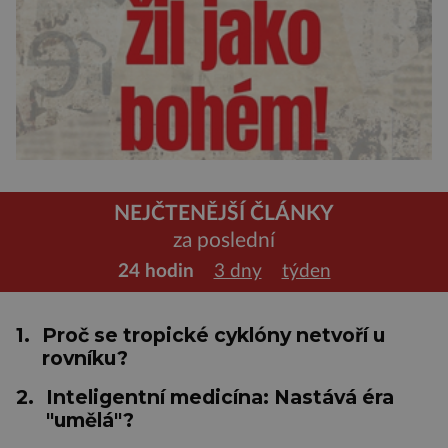
NEJČTENĚJŠÍ ČLÁNKY
za poslední
24 hodin
3 dny
týden
1.
Proč se tropické cyklóny netvoří u
rovníku?
2.
Inteligentní medicína: Nastává éra
"umělá"?