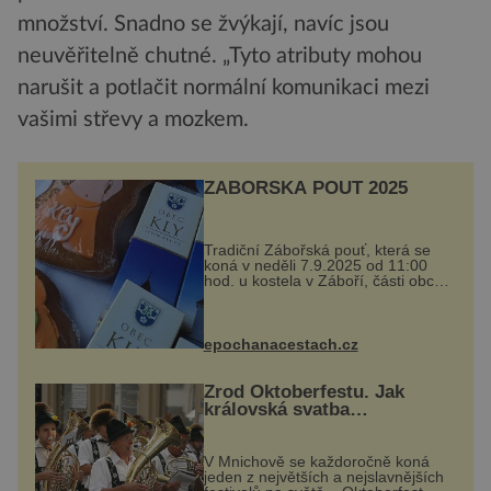
množství. Snadno se žvýkají, navíc jsou
neuvěřitelně chutné. „Tyto atributy mohou
narušit a potlačit normální komunikaci mezi
vašimi střevy a mozkem.
ZÁBOŘSKÁ POUŤ 2025
Tradiční Zábořská pouť, která se
koná v neděli 7.9.2025 od 11:00
hod. u kostela v Záboří, části obce
Kly u Mělníka. V programu
naleznete komentovanou prohlídku
kostela, dobovou hudbu, řemesla,
atrakce...
epochanacestach.cz
Zrod Oktoberfestu. Jak
královská svatba
odstartovala největší pivní
festival světa
V Mnichově se každoročně koná
jeden z největších a nejslavnějších