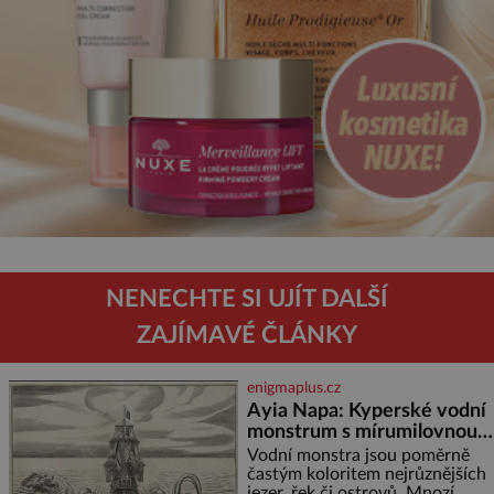
NENECHTE SI UJÍT DALŠÍ
ZAJÍMAVÉ ČLÁNKY
enigmaplus.cz
Ayia Napa: Kyperské vodní
monstrum s mírumilovnou
povahou
Vodní monstra jsou poměrně
častým koloritem nejrůznějších
jezer, řek či ostrovů. Mnozí