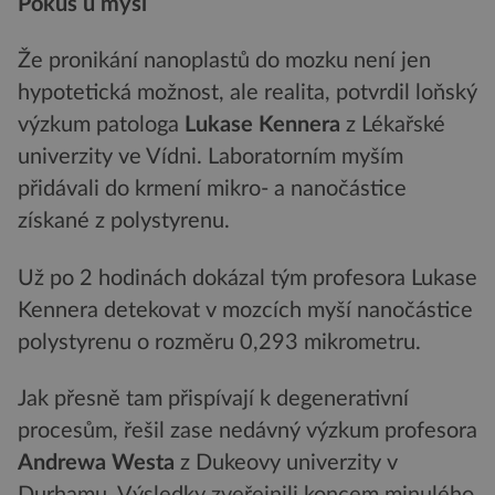
Pokus u myší
Že pronikání nanoplastů do mozku není jen
hypotetická možnost, ale realita, potvrdil loňský
výzkum patologa
Lukase Kennera
z Lékařské
univerzity ve Vídni. Laboratorním myším
přidávali do krmení mikro- a nanočástice
získané z polystyrenu.
Už po 2 hodinách dokázal tým profesora Lukase
Kennera detekovat v mozcích myší nanočástice
polystyrenu o rozměru 0,293 mikrometru.
Jak přesně tam přispívají k degenerativní
procesům, řešil zase nedávný výzkum profesora
Andrewa Westa
z Dukeovy univerzity v
Durhamu. Výsledky zveřejnili koncem minulého