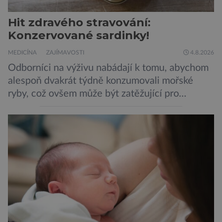
Hit zdravého stravování:
Konzervované sardinky!
MEDICÍNA
ZAJÍMAVOSTI
4.8.2026
Odborníci na výživu nabádají k tomu, abychom
alespoň dvakrát týdně konzumovali mořské
ryby, což ovšem může být zatěžující pro
peněženku. Dobrou zprávou je, že hvězdou
doporučení se nyní staly konzervované
sardinky, které si může dovolit opravdu každý
„Místo toho, aby poskytovaly izolované
mononutrienty, jsou rybí konzervy kompletní
potravinou,“ říká nutriční specialista Colin
Robertson a zdůrazňuje […]