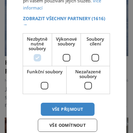
při vašem používání jejich služeb.
Více
informací
ZOBRAZIT VŠECHNY PARTNERY
(1616)
→
Nezbytně
Výkonové
Soubory
nutné
soubory
cílení
soubory
Hantavirus útočí, hrozí nová
pandemie?
Funkční soubory
Nezařazené
soubory
MEDICÍNA
ZAJÍMAVOSTI
28.7.2026
Je známou pravdou, že se na výletních lodích
snadno šíří gastrointestinální infekce, jako je
norovirus či E. coli, případně respirační infekce,
VŠE PŘIJMOUT
jak tomu bylo na počátku pandemie covidu.
Ovšem slyšet o prvním ohnisku hantaviru na
VŠE ODMÍTNOUT
výletní lodi bylo znepokojivé i pro odborníky.