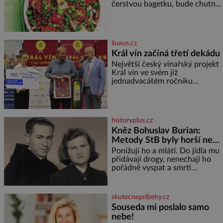
čerstvou bagetku, bude chutnat
jedna báseň. Suroviny 250 g
vaší oblíbené čočky 150 g
cherry rajčátek 1 velká červená
cibule 2 lžíce
iluxus.cz
Král vín začíná třetí dekádu
Největší český vinařský projekt
Král vín ve svém již
jednadvacátém ročníku
představil nejlepší domácí vína.
Ta vybírala odborná porota z
celkem 1260 vzorků od 157
vinařů. Král vín, který se – i pře
historyplus.cz
Kněz Bohuslav Burian:
Metody StB byly horší než
gestapácké trýznění
Ponižují ho a mlátí. Do jídla mu
přidávají drogy, nenechají ho
pořádně vyspat a smrtí
vyhrožují i jeho nejbližším.
Burian kruté týrání nevydrží a
estébákům podepíše všechno,
skutecnepribehy.cz
co po něm chtějí. Svým
Souseda mi poslalo samo
podpisem jim potvrdí také to, že
nebe!
na něj během výslechů nikdo