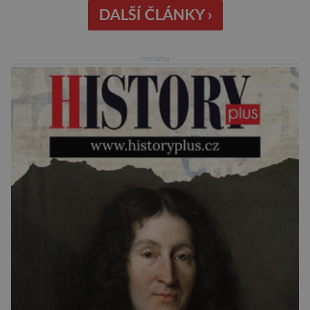
chodí chronicky pozdě, možná úplně nemohou.
DALŠÍ ČLÁNKY ›
Jaké jsou nejčastější příčiny nedochvilnosti? A
dá se s ní bojovat? […]
reklama