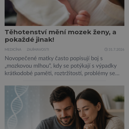
Těhotenství mění mozek ženy, a
pokaždé jinak!
MEDICÍNA
ZAJÍMAVOSTI
31.7.2026
Novopečené matky často popisují boj s
„mozkovou mlhou“, kdy se potýkají s výpadky
krátkodobé paměti, roztržitostí, problémy se
vyjádřit či neschopností udržet pozornost. Tyto
obtíže byly dlouhou dobu připisovány
nedostatku spánku a stresu při péči o
novorozence. Nyní se však ukazuje, že za tím
stojí změny v mozku vyvolané těhotenstvím!
Poporodní mozková mlha, v angličtině […]