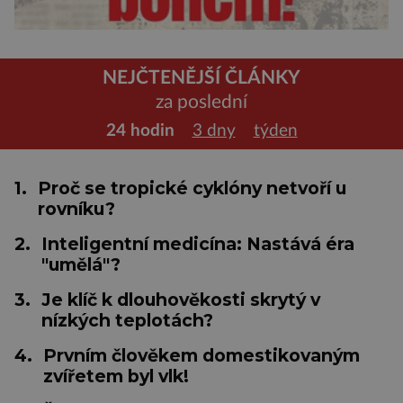
NEJČTENĚJŠÍ ČLÁNKY
za poslední
24 hodin
3 dny
týden
1.
Proč se tropické cyklóny netvoří u
rovníku?
2.
Inteligentní medicína: Nastává éra
"umělá"?
3.
Je klíč k dlouhověkosti skrytý v
nízkých teplotách?
4.
Prvním člověkem domestikovaným
zvířetem byl vlk!