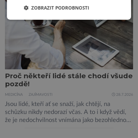
Zdá se, že nebezpečí bylo prozatím zažehnáno.
ZOBRAZIT PODROBNOSTI
Máme se bát nové pandemie? Hantavirus […]
Proč někteří lidé stále chodí všude
pozdě!
MEDICÍNA
ZAJÍMAVOSTI
28.7.2026
Jsou lidé, kteří ať se snaží, jak chtějí, na
schůzku nikdy nedorazí včas. A to i když vědí,
že je nedochvilnost vnímána jako bezohlednost
či projev nedostatečné úcty k protistraně.
Nejnovější průzkumy ukazují, že za to lidé, kteří