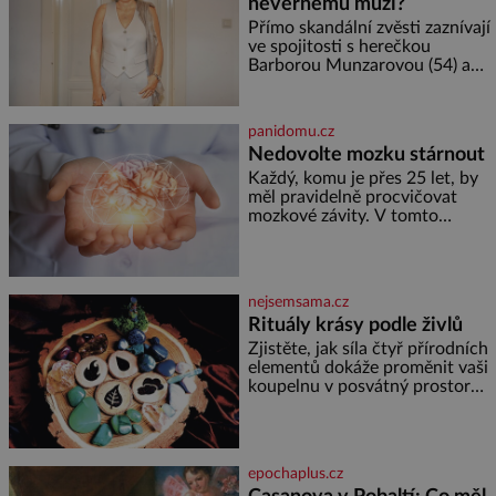
nevěrnému muži?
se spojí s dalšími desítkami tisíc
příslušnic svého včelstva,
Přímo skandální zvěsti zaznívají
vznikne jeden z
ve spojitosti s herečkou
nejdokonalejších organismů
Barborou Munzarovou (54) a
hercem Martinem Trnavským
(56). Munzarová měla být totiž
viděna s jakýmsi sympaťákem, s
panidomu.cz
nímž se velmi družně, až d
Nedovolte mozku stárnout
Každý, komu je přes 25 let, by
měl pravidelně procvičovat
mozkové závity. V tomto
období se totiž začíná
zhoršovat paměť. Možná máte
problém vzpomenout si na
jméno kolegy z práce. Nebo
nejsemsama.cz
marně v paměti lovíte název
Rituály krásy podle živlů
knížky, kterou jste nedávno
přečetli. Je to opravdu tak, s
Zjistěte, jak síla čtyř přírodních
věkem jako kdyby se paměť
elementů dokáže proměnit vaši
rozhodla stávkovat. Cvičte
koupelnu v posvátný prostor
pro omlazení těla i zklidnění
unavené mysli. Jak pečovat o
pleť a tělo v souladu s
hvězdami? Každá z nás v sobě
epochaplus.cz
nese otisk vesmíru, který se