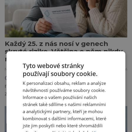
Každý 25. z nás nosí v genech
skryté riziko. Většina o něm nikdy
neuslyší
Tyto webové stránky
MEDICÍNA
30.7.2026
používají soubory cookie.
Geny jsou zvláštní archiv. Pamatují si příběhy
K personalizaci obsahu, reklam a analýze
našich předků po tisíce generací a občas v nich
návštěvnosti používáme soubory cookie.
zůstane i chyba, která se tiše dědí dál. Je
Informace o vašem používání našich
nenápadná. Nepůsobí bolest ani únavu. Člověk
stránek také sdílíme s našimi reklamními
o ní nemusí vědět celý život. Přesto může
a analytickými partnery, kteří je mohou
jednou rozhodnout o zdraví jeho dítěte. Právě
kombinovat s dalšími informacemi, které
to je případ řady dědičných onemocnění,
jste jim poskytli nebo které shromáždili
například cystické fibrózy, […]