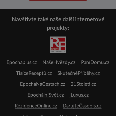
Navštivte také naše další internetové
projekty:
Epochaplus.cz
NašeHvězdy.cz
PaníDomu.cz
TisíceReceptů.cz
SkutečnéPříběhy.cz
EpochaNaCestach.cz
21Stoleti.cz
EpochálníSvět.cz
iLuxus.cz
RezidenceOnline.cz
DarujteČasopis.cz