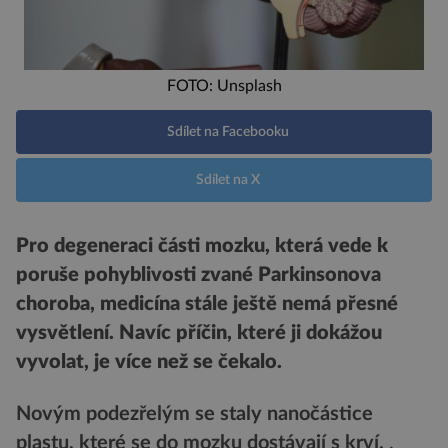
FOTO: Unsplash
Sdílet na Facebooku
Sdílet na X
Pro degeneraci části mozku, která vede k
poruše pohyblivosti zvané Parkinsonova
choroba, medicína stále ještě nemá přesné
vysvětlení. Navíc příčin, které ji dokážou
vyvolat, je více než se čekalo.
Novým podezřelým se staly nanočástice
plastu, které se do mozku dostávají s krví.
.