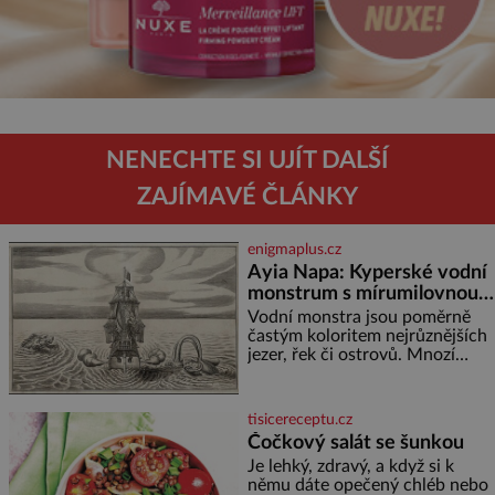
NENECHTE SI UJÍT DALŠÍ
ZAJÍMAVÉ ČLÁNKY
enigmaplus.cz
Ayia Napa: Kyperské vodní
monstrum s mírumilovnou
povahou
Vodní monstra jsou poměrně
častým koloritem nejrůznějších
jezer, řek či ostrovů. Mnozí
skeptici to přikládají hlavně
snaze dané místo zviditelnit a
přitáhnout k němu pozornost
tisicereceptu.cz
záhadám nakloněných turi
Čočkový salát se šunkou
Je lehký, zdravý, a když si k
němu dáte opečený chléb nebo