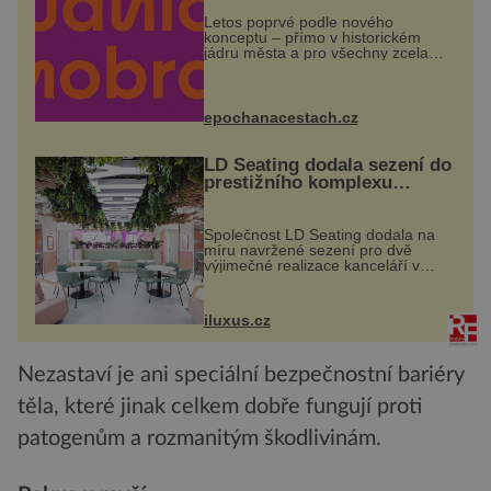
Letos poprvé podle nového
konceptu – přímo v historickém
jádru města a pro všechny zcela
zdarma. Hlavní program se
odehraje na Karlově a Husově
náměstí. Návštěvníci se mohou těšit
na víno, burčák, pes...
epochanacestach.cz
LD Seating dodala sezení do
prestižního komplexu
MediaCityUK v Salfordu
Společnost LD Seating dodala na
míru navržené sezení pro dvě
výjimečné realizace kanceláří v
areálu MediaCityUK v anglickém
Salfordu – konkrétně do budov Blue
Tower a Orange Tower. Komplex
iluxus.cz
budov Media...
Nezastaví je ani speciální bezpečnostní bariéry
těla, které jinak celkem dobře fungují proti
patogenům a rozmanitým škodlivinám.