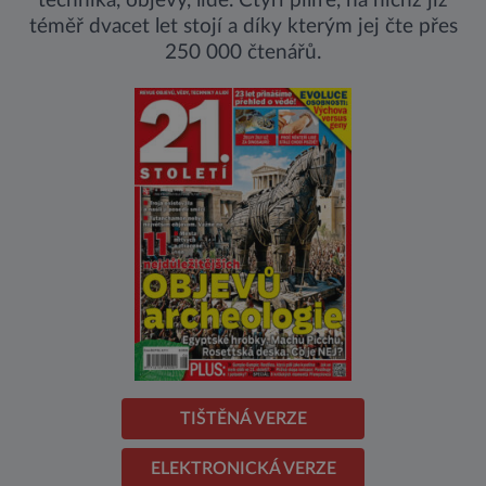
technika, objevy, lidé. Čtyři pilíře, na nichž již
téměř dvacet let stojí a díky kterým jej čte přes
250 000 čtenářů.
TIŠTĚNÁ VERZE
ELEKTRONICKÁ VERZE