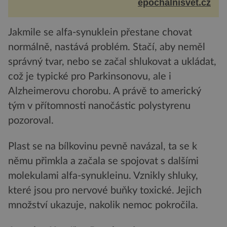
navštěvovaném koutu vesnické Šumavy se nachází
epochalnisvet.cz
několi...
Jakmile se alfa-synuklein přestane chovat
normálně, nastává problém. Stačí, aby neměl
správný tvar, nebo se začal shlukovat a ukládat,
což je typické pro Parkinsonovu, ale i
Alzheimerovu chorobu. A právě to americký
tým v přítomnosti nanočástic polystyrenu
pozoroval.
Plast se na bílkovinu pevně navázal, ta se k
němu přimkla a začala se spojovat s dalšími
molekulami alfa-synukleinu. Vznikly shluky,
které jsou pro nervové buňky toxické. Jejich
množství ukazuje, nakolik nemoc pokročila.