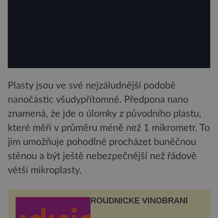
Plasty jsou ve své nejzáludnější podobě
nanočástic všudypřítomné. Předpona nano
znamená, že jde o úlomky z původního plastu,
které měří v průměru méně než 1 mikrometr. To
jim umožňuje pohodlně procházet buněčnou
stěnou a být ještě nebezpečnější než řádově
větší mikroplasty.
ROUDNICKÉ VINOBRANÍ