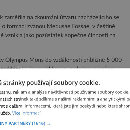
 zaměřila na zkoumání útvaru nacházejícího se
e o formaci zvanou Medusae Fossae, v češtině
 vznikla jako pozůstatek sopečné činnosti na
ky Olympus Mons do vzdálenosti přibližně 5 000
pokládala, že proláklina je zaplněna zejména
cí zvětralých hornin a původního sopečného
 stránky používají soubory cookie.
obsahu, reklam a analýze návštěvnosti používáme soubory cookie.
ašich stránek také sdílíme s našimi reklamními a analytickými par
 s dalšími informacemi, které jste jim poskytli nebo které shro
služeb.
Více informací
HNY PARTNERY
(1616) →