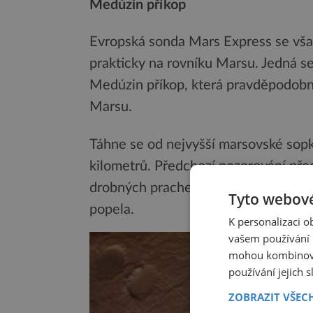
Medúzin příkop
Evropská sonda Mars Express se však
prakticky na rovníku Marsu. Jedná s
Medúzin příkop, která pravděpodobně
Marsu.
Táhne se od nejvyšší marsovské sop
kilometrů. Předchozí pozorování před
drobných prachem, který je kombina
Tyto webové
popela.
K personalizaci 
vašem používání n
mohou kombinovat
používání jejich 
ZOBRAZIT VŠEC