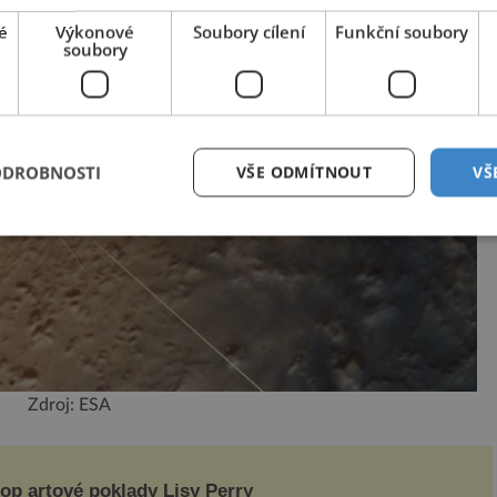
é
Výkonové
Soubory cílení
Funkční soubory
soubory
ODROBNOSTI
VŠE ODMÍTNOUT
VŠ
Zdroj: ESA
op artové poklady Lisy Perry