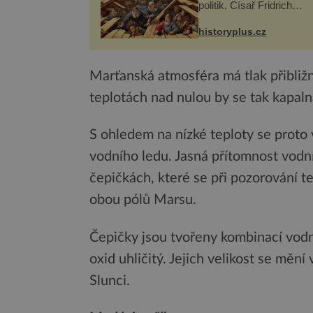
politik. Císař Fridrich
Barbarossa proto posílá
syna a dědice Jindřicha V
historyplus.cz
Erfurtu, aby se stal
prostředníkem při řešení
m...
Marťanská atmosféra má tlak přibliž
teplotách nad nulou by se tak kapal
S ohledem na nízké teploty se proto
vodního ledu. Jasná přítomnost vodn
čepičkách, které se při pozorování t
obou pólů Marsu.
Čepičky jsou tvořeny kombinací vodn
oxid uhličitý. Jejich velikost se měn
Slunci.