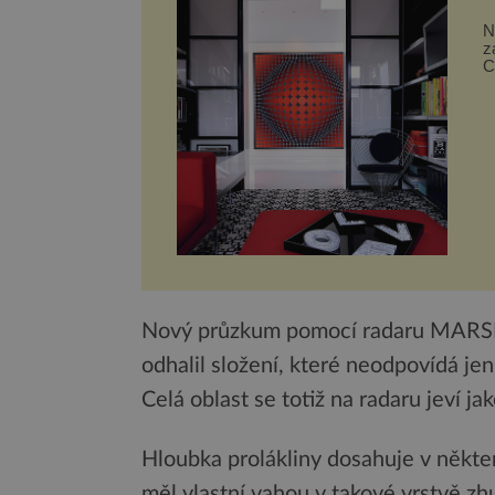
N
z
C
p
Nový průzkum pomocí radaru MARSIS,
odhalil složení, které neodpovídá je
Celá oblast se totiž na radaru jeví ja
Hloubka prolákliny dosahuje v někte
měl vlastní vahou v takové vrstvě zh