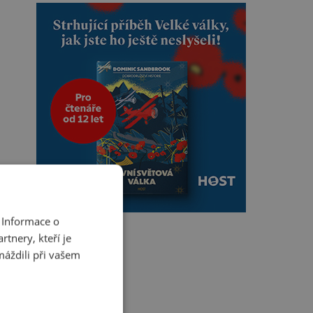
 Informace o
tnery, kteří je
máždili při vašem