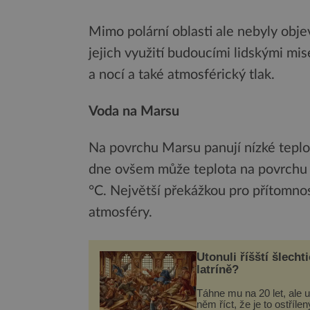
Mimo polární oblasti ale nebyly obj
jejich využití budoucími lidskými mis
a nocí a také atmosférický tlak.
Voda na Marsu
Na povrchu Marsu panují nízké teplo
dne ovšem může teplota na povrchu 
°C. Největší překážkou pro přítomnos
atmosféry.
Utonuli říšští šlechti
latríně?
Táhne mu na 20 let, ale u
něm říct, že je to ostřílen