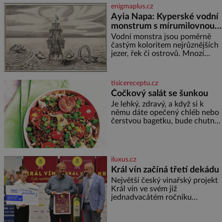
enigmaplus.cz
Ayia Napa: Kyperské vodní
monstrum s mírumilovnou
povahou
Vodní monstra jsou poměrně
častým koloritem nejrůznějších
jezer, řek či ostrovů. Mnozí
skeptici to přikládají hlavně
snaze dané místo zviditelnit a
přitáhnout k němu pozornost
tisicereceptu.cz
záhadám nakloněných turi
Čočkový salát se šunkou
Je lehký, zdravý, a když si k
němu dáte opečený chléb nebo
čerstvou bagetku, bude chutnat
jedna báseň. Suroviny 250 g
vaší oblíbené čočky 150 g
cherry rajčátek 1 velká červená
cibule 2 lžíce
iluxus.cz
Král vín začíná třetí dekádu
Největší český vinařský projekt
Král vín ve svém již
jednadvacátém ročníku
představil nejlepší domácí vína.
Ta vybírala odborná porota z