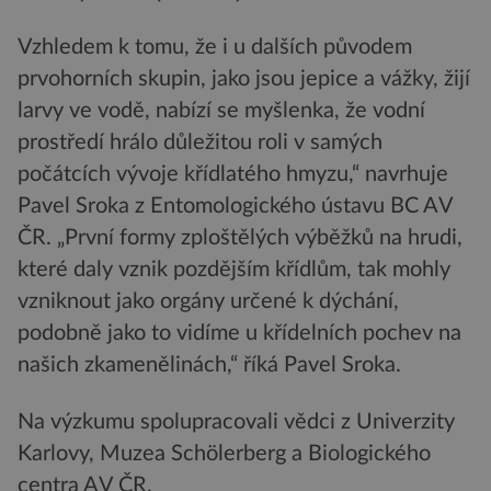
Vzhledem k tomu, že i u dalších původem
prvohorních skupin, jako jsou jepice a vážky, žijí
larvy ve vodě, nabízí se myšlenka, že vodní
prostředí hrálo důležitou roli v samých
počátcích vývoje křídlatého hmyzu,“ navrhuje
Pavel Sroka z Entomologického ústavu BC AV
ČR. „První formy zploštělých výběžků na hrudi,
které daly vznik pozdějším křídlům, tak mohly
vzniknout jako orgány určené k dýchání,
podobně jako to vidíme u křídelních pochev na
našich zkamenělinách,“ říká Pavel Sroka.
Na výzkumu spolupracovali vědci z Univerzity
Karlovy, Muzea Schölerberg a Biologického
centra AV ČR.