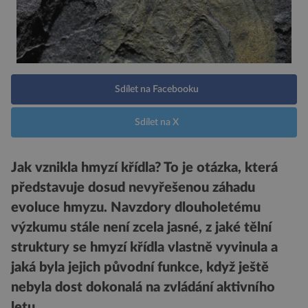
Sdílet na Facebooku
Sdílet na X
Jak vznikla hmyzí křídla? To je otázka, která
představuje dosud nevyřešenou záhadu
evoluce hmyzu. Navzdory dlouholetému
výzkumu stále není zcela jasné, z jaké tělní
struktury se hmyzí křídla vlastně vyvinula a
jaká byla jejich původní funkce, když ještě
nebyla dost dokonalá na zvládání aktivního
letu.