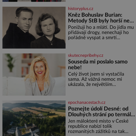
celkem 1260 vzorků od 157
vinařů. Král vín, který se – i pře
historyplus.cz
Kněz Bohuslav Burian:
Metody StB byly horší než
gestapácké trýznění
Ponižují ho a mlátí. Do jídla mu
přidávají drogy, nenechají ho
pořádně vyspat a smrtí
vyhrožují i jeho nejbližším.
Burian kruté týrání nevydrží a
estébákům podepíše všechno,
skutecnepribehy.cz
co po něm chtějí. Svým
Souseda mi poslalo samo
podpisem jim potvrdí také to, že
nebe!
na něj během výslechů nikdo
nevyvíjel fyzický ani psychický
Celý život jsem si vystačila
nátlak. Syn brněnského řezníka
sama. Až vážná nemoc mi
chce být knězem a
ukázala, že největším
bohatstvím nejsou peníze ani
vlastní byt, ale člověk, který je
ochotný podat pomocnou ruku.
epochanacestach.cz
Vždycky jsem byla spíš
Poznejte údolí Desné: od
samotářka. Nepotřebovala jsem
Dlouhých strání po termální
kolem sebe partu kamarádek
prameny
ani partnera. Stačily mi knihy,
Jen málokteré místo v České
práce a hlavně klid. Hned po
republice nabízí tolik
studiích jsem odešla z rodného
rozmanitých zážitků na tak