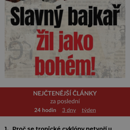
NEJČTENĚJŠÍ ČLÁNKY
za poslední
24 hodin
3 dny
týden
1.
Proč se tropické cyklóny netvoří u