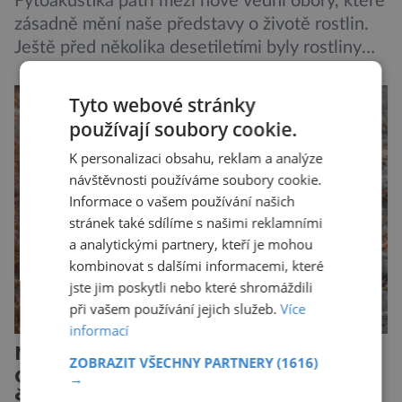
Fytoakustika patří mezi nové vědní obory, které
zásadně mění naše představy o životě rostlin.
Ještě před několika desetiletími byly rostliny
považovány za tiché a pasivní organismy, které
pouze reagují na změny prostředí. Moderní
Tyto webové stránky
výzkum však ukazuje, že skutečnost je mnohem
používají soubory cookie.
zajímavější. Rostliny totiž dokážou své okolí
K personalizaci obsahu, reklam a analýze
vnímat prostřednictvím mechanických podnětů
návštěvnosti používáme soubory cookie.
a samy také vydávají zvuky […]
Informace o vašem používání našich
stránek také sdílíme s našimi reklamními
a analytickými partnery, kteří je mohou
kombinovat s dalšími informacemi, které
jste jim poskytli nebo které shromáždili
při vašem používání jejich služeb.
Více
informací
Nejodvážnější zvíře podle
ZOBRAZIT VŠECHNY PARTNERY
(1616)
Guinnessovy knihy rekordů?
→
Šelmička s pruhem na hřbetě!