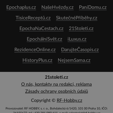
Epochaplus.cz
NašeHvězdy.cz
PaníDomu.cz
TisíceReceptů.cz
SkutečnéPříběhy.cz
EpochaNaCestach.cz
21Stoleti.cz
EpochálníSvět.cz
iLuxus.cz
RezidenceOnline.cz
DarujteČasopis.cz
HistoryPlus.cz
NejsemSama.cz
21stoleti.cz
O nás, kontakty na redakci, reklama
Zásady ochrany osobních údajů
Copyright ©
RF-Hobby.cz
Provozovatel: RF HOBBY, s. r. o., Bohdalecká 6/1420, 101 00 Praha 10, IČO:
26155672, tel.: 420 281 090 611, e-mail: sekretariat@rf-hobby.cz