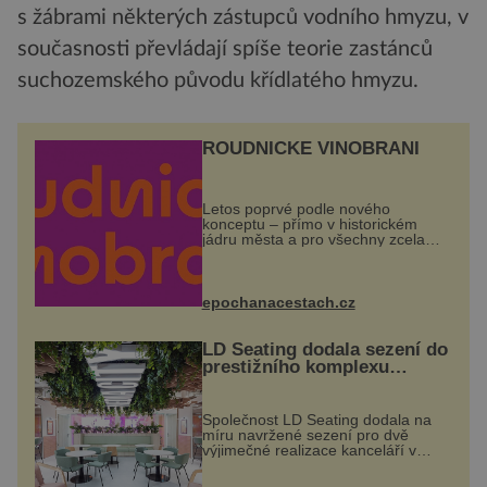
s žábrami některých zástupců vodního hmyzu, v
současnosti převládají spíše teorie zastánců
suchozemského původu křídlatého hmyzu.
ROUDNICKÉ VINOBRANÍ
Letos poprvé podle nového
konceptu – přímo v historickém
jádru města a pro všechny zcela
zdarma. Hlavní program se
odehraje na Karlově a Husově
náměstí. Návštěvníci se mohou těšit
na víno, burčák, pes...
epochanacestach.cz
LD Seating dodala sezení do
prestižního komplexu
MediaCityUK v Salfordu
Společnost LD Seating dodala na
míru navržené sezení pro dvě
výjimečné realizace kanceláří v
areálu MediaCityUK v anglickém
Salfordu – konkrétně do budov Blue