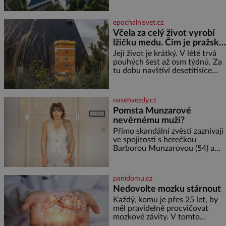
města,
malém území jako údolí řeky
Desné v srdci Jeseníků. Během
jediného dne můžete
epochalnisvet.cz
nahlédnout do útrob jedné z
Včela za celý život vyrobí
nejvýznamnějších vodních
lžičku medu. Čím je pražský
elektráren v Evropě, vydat se na
med ze střech tak ceněný?
horské hřebeny, projet se na
Její život je krátký. V létě trvá
koloběžce a den zakončit
pouhých šest až osm týdnů. Za
poznáváním památek ve
tu dobu navštíví desetitisíce
Velkých Losinách nebo v
květů, nalétá stovky kilometrů a
termálním
vyrobí přibližně devět gramů
medu – zhruba jednu čajovou
nasehvezdy.cz
lžičku. Sama o sobě se může
Pomsta Munzarové
zdát bezvýznamná. Teprve když
nevěrnému muži?
se spojí s dalšími desítkami tisíc
příslušnic svého včelstva,
Přímo skandální zvěsti zaznívají
vznikne jeden z
ve spojitosti s herečkou
nejdokonalejších organismů
Barborou Munzarovou (54) a
hercem Martinem Trnavským
(56). Munzarová měla být totiž
viděna s jakýmsi sympaťákem, s
panidomu.cz
nímž se velmi družně, až d
Nedovolte mozku stárnout
Každý, komu je přes 25 let, by
měl pravidelně procvičovat
mozkové závity. V tomto
období se totiž začíná