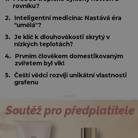
rovníku?
2.
Inteligentní medicína: Nastává éra
"umělá"?
3.
Je klíč k dlouhověkosti skrytý v
nízkých teplotách?
4.
Prvním člověkem domestikovaným
zvířetem byl vlk!
5.
Čeští vědci rozvíjí unikátní vlastnosti
grafenu
reklama