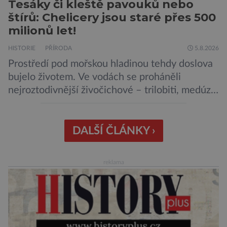
Tesáky či kleště pavouků nebo
štírů: Chelicery jsou staré přes 500
milionů let!
HISTORIE
PŘÍRODA
5.8.2026
Prostředí pod mořskou hladinou tehdy doslova
bujelo životem. Ve vodách se proháněli
nejroztodivnější živočichové – trilobiti, medúzy
či hlavonožci. V dávném kambriu žil také
prazvláštní stonožce podobný tvor, který měl
zárodky zbraní typických pro dnešní pavouky.
DALŠÍ ČLÁNKY ›
Pavouci, štíři či klíšťata jsou členovci patřící do
skupiny klepítkatců. Vyznačují se takzvanými
reklama
chelicerami, které u nich představují právě […]