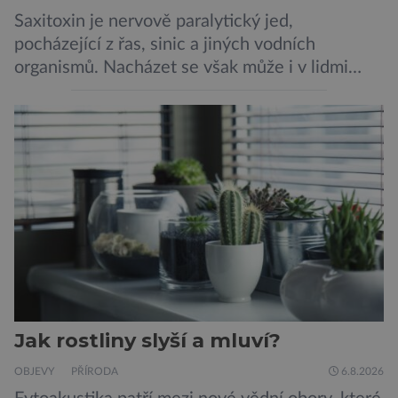
Saxitoxin je nervově paralytický jed,
pocházející z řas, sinic a jiných vodních
organismů. Nacházet se však může i v lidmi
konzumovaných mlžích, jako jsou ústřice nebo
slávky. K příznakům otravy patří paralýza
dýchacích cest, dojít však může až k udušení.
Dosud proti tomuto jedu neexistovala
protilátka, nyní ji zřejmě vědci objevili, ovšem
její zdroj je […]
Jak rostliny slyší a mluví?
OBJEVY
PŘÍRODA
6.8.2026