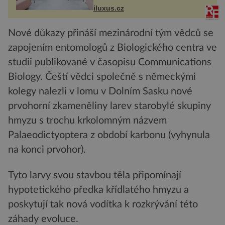
Tower a Orange Tower. Komplex
iluxus.cz
budov Media...
Nové důkazy přináší mezinárodní tým vědců se
zapojením entomologů z Biologického centra ve
studii publikované v časopisu Communications
Biology. Čeští vědci společně s německými
kolegy nalezli v lomu v Dolním Sasku nové
prvohorní zkameněliny larev starobylé skupiny
hmyzu s trochu krkolomným názvem
Palaeodictyoptera z období karbonu (vyhynula
na konci prvohor).
Tyto larvy svou stavbou těla připomínají
hypotetického předka křídlatého hmyzu a
poskytují tak nová vodítka k rozkrývání této
záhady evoluce.