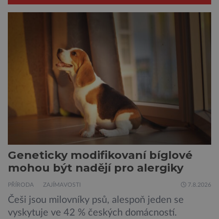
Geneticky modifikovaní bíglové
mohou být nadějí pro alergiky
PŘÍRODA
ZAJÍMAVOSTI
7.8.2026
Češi jsou milovníky psů, alespoň jeden se
vyskytuje ve 42 % českých domácností.