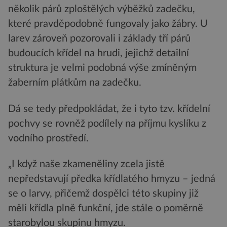
několik párů zploštělých výběžků zadečku,
které pravděpodobně fungovaly jako žábry. U
larev zároveň pozorovali i základy tří párů
budoucích křídel na hrudi, jejichž detailní
struktura je velmi podobná výše zmíněným
žaberním plátkům na zadečku.
Dá se tedy předpokládat, že i tyto tzv. křídelní
pochvy se rovněž podílely na příjmu kyslíku z
vodního prostředí.
„I když naše zkameněliny zcela jistě
nepředstavují předka křídlatého hmyzu – jedná
se o larvy, přičemž dospělci této skupiny již
měli křídla plně funkční, jde stále o poměrně
starobylou skupinu hmyzu.