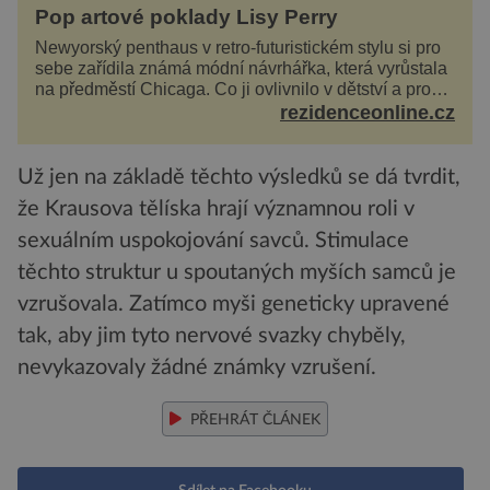
Pop artové poklady Lisy Perry
Newyorský penthaus v retro-futuristickém stylu si pro
sebe zařídila známá módní návrhářka, která vyrůstala
na předměstí Chicaga. Co ji ovlivnilo v dětství a proč
vypadá její domov právě takto? Interié...
rezidenceonline.cz
Už jen na základě těchto výsledků se dá tvrdit,
že Krausova tělíska hrají významnou roli v
sexuálním uspokojování savců. Stimulace
těchto struktur u spoutaných myších samců je
vzrušovala. Zatímco myši geneticky upravené
tak, aby jim tyto nervové svazky chyběly,
nevykazovaly žádné známky vzrušení.
PŘEHRÁT ČLÁNEK