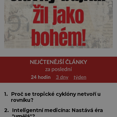
NEJČTENĚJŠÍ ČLÁNKY
za poslední
24 hodin
3 dny
týden
1.
Proč se tropické cyklóny netvoří u
rovníku?
2.
Inteligentní medicína: Nastává éra
"umělá"?