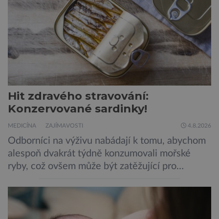
Hit zdravého stravování:
Konzervované sardinky!
MEDICÍNA
ZAJÍMAVOSTI
4.8.2026
Odborníci na výživu nabádají k tomu, abychom
alespoň dvakrát týdně konzumovali mořské
ryby, což ovšem může být zatěžující pro
peněženku. Dobrou zprávou je, že hvězdou
doporučení se nyní staly konzervované
sardinky, které si může dovolit opravdu každý
„Místo toho, aby poskytovaly izolované