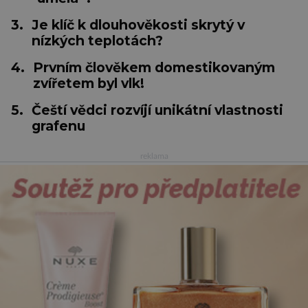
3.
Je klíč k dlouhověkosti skrytý v
nízkých teplotách?
4.
Prvním člověkem domestikovaným
zvířetem byl vlk!
5.
Čeští vědci rozvíjí unikátní vlastnosti
grafenu
reklama