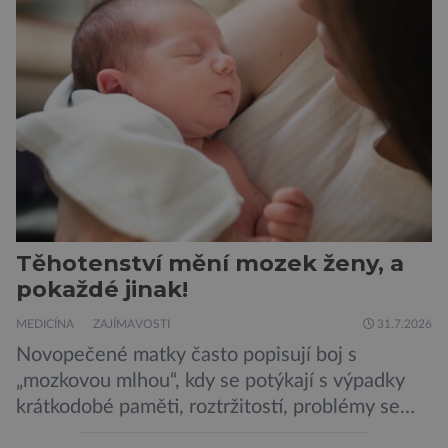
mononutrienty, jsou rybí konzervy kompletní
potravinou,“ říká nutriční specialista Colin
Robertson a zdůrazňuje […]
Těhotenství mění mozek ženy, a
pokaždé jinak!
MEDICÍNA
ZAJÍMAVOSTI
31.7.2026
Novopečené matky často popisují boj s
„mozkovou mlhou“, kdy se potýkají s výpadky
krátkodobé paměti, roztržitostí, problémy se
vyjádřit či neschopností udržet pozornost. Tyto