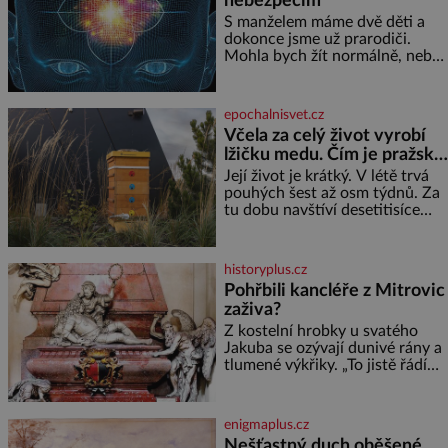
nebezpečím
elektráren v Evropě, vydat se na
horské hřebeny, projet se na
S manželem máme dvě děti a
koloběžce a den zakončit
dokonce jsme už prarodiči.
poznáváním památek ve
Mohla bych žít normálně, nebýt
Velkých Losinách nebo v
jedné zásadní změny, která mi
termálním
nabourala mysl. Živím se jako
mzdová účetní a konec měsíce
epochalnisvet.cz
je pro mě vždy velice psychicky
Včela za celý život vyrobí
náročným obdobím. Od té
lžičku medu. Čím je pražský
chvíle, co máme vnoučata, mi
med ze střech tak ceněný?
dcera čím dál častěji volá o
Její život je krátký. V létě trvá
pomoc, co se hlídání týče. Dalo
pouhých šest až osm týdnů. Za
by se
tu dobu navštíví desetitisíce
květů, nalétá stovky kilometrů a
vyrobí přibližně devět gramů
medu – zhruba jednu čajovou
historyplus.cz
lžičku. Sama o sobě se může
Pohřbili kancléře z Mitrovic
zdát bezvýznamná. Teprve když
zaživa?
se spojí s dalšími desítkami tisíc
příslušnic svého včelstva,
Z kostelní hrobky u svatého
vznikne jeden z
Jakuba se ozývají dunivé rány a
nejdokonalejších organismů
tlumené výkřiky. „To jistě řádí
duch,“ myslí si pověrčiví lidé.
Ani za dvě kopy grošů by se
nikdo neodvážil podzemní
enigmaplus.cz
hrobku otevřít a její poklop tak
Nešťastný duch oběšené