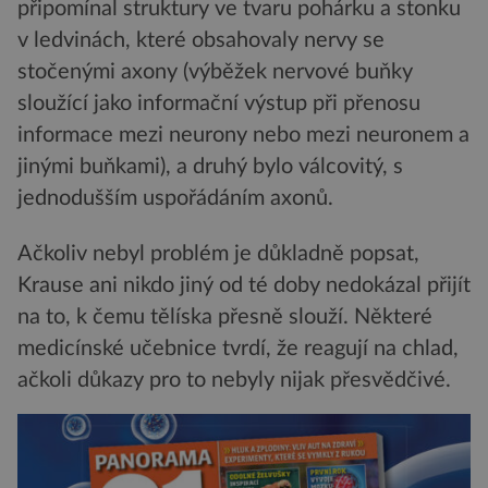
připomínal struktury ve tvaru pohárku a stonku
v ledvinách, které obsahovaly nervy se
stočenými axony (výběžek nervové buňky
sloužící jako informační výstup při přenosu
informace mezi neurony nebo mezi neuronem a
jinými buňkami), a druhý bylo válcovitý, s
jednodušším uspořádáním axonů.
Ačkoliv nebyl problém je důkladně popsat,
Krause ani nikdo jiný od té doby nedokázal přijít
na to, k čemu tělíska přesně slouží. Některé
medicínské učebnice tvrdí, že reagují na chlad,
ačkoli důkazy pro to nebyly nijak přesvědčivé.