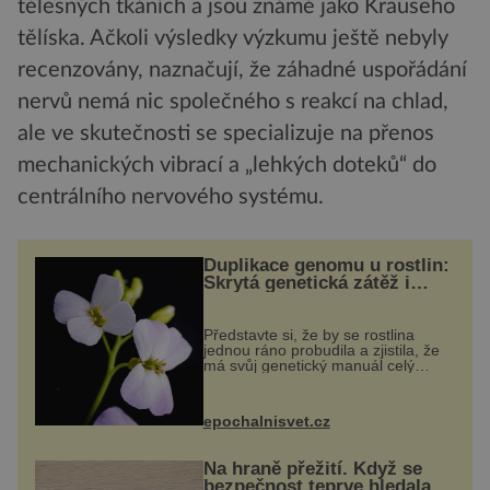
tělesných tkáních a jsou známé jako Krauseho
tělíska. Ačkoli výsledky výzkumu ještě nebyly
recenzovány, naznačují, že záhadné uspořádání
nervů nemá nic společného s reakcí na chlad,
ale ve skutečnosti se specializuje na přenos
mechanických vibrací a „lehkých doteků“ do
centrálního nervového systému.
Duplikace genomu u rostlin:
Skrytá genetická zátěž i
evoluční výhoda
Představte si, že by se rostlina
jednou ráno probudila a zjistila, že
má svůj genetický manuál celý
dvakrát. Přesně to se občas v
přírodě stane – a podle nového
výzkumu to může být pro druhy
epochalnisvet.cz
vstupenka...
Na hraně přežití. Když se
bezpečnost teprve hledala