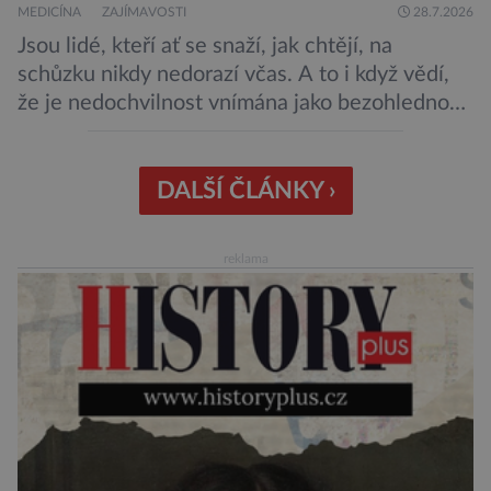
MEDICÍNA
ZAJÍMAVOSTI
28.7.2026
Jsou lidé, kteří ať se snaží, jak chtějí, na
schůzku nikdy nedorazí včas. A to i když vědí,
že je nedochvilnost vnímána jako bezohlednost
či projev nedostatečné úcty k protistraně.
Nejnovější průzkumy ukazují, že za to lidé, kteří
chodí chronicky pozdě, možná úplně nemohou.
DALŠÍ ČLÁNKY ›
Jaké jsou nejčastější příčiny nedochvilnosti? A
dá se s ní bojovat? […]
reklama