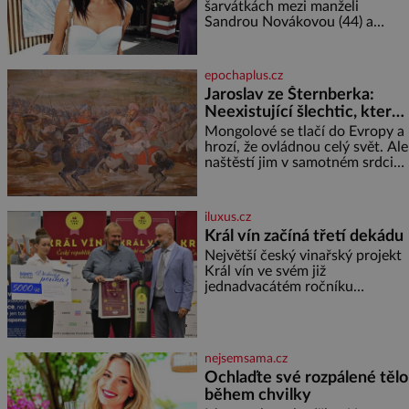
šarvátkách mezi manželi
Sandrou Novákovou (44) a
Vojtěchem Moravcem (39) se
toho napsalo už hodně. Ale kdo
by doufal, že horká zem u
epochaplus.cz
herečky ze seriálu Ulice a
Jaroslav ze Šternberka:
režiséra vychladne,
Neexistující šlechtic, který
z Moravy vyžene Mongoly
Mongolové se tlačí do Evropy a
hrozí, že ovládnou celý svět. Ale
naštěstí jim v samotném srdci
Evropy stojí v cestě malé, ale
silné království, které dokáže
dobyvatelské hordy zastavit. Co
iluxus.cz
nedokáže žádná z asijských říší,
Král vín začíná třetí dekádu
co nedokážou Němci – to
Největší český vinařský projekt
dokáže český král. Nebo že by
Král vín ve svém již
ne? Mongolové od roku 1223
jednadvacátém ročníku
postupují podél Kaspického a
představil nejlepší domácí vína.
Azovského moře,
Ta vybírala odborná porota z
celkem 1260 vzorků od 157
vinařů. Král vín, který se – i pře
nejsemsama.cz
Ochlaďte své rozpálené tělo
během chvilky