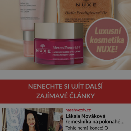
NENECHTE SI UJÍT DALŠÍ
ZAJÍMAVÉ ČLÁNKY
nasehvezdy.cz
Lákala Nováková
řemeslníka na polonahé
tělo!
Tohle nemá konce! O