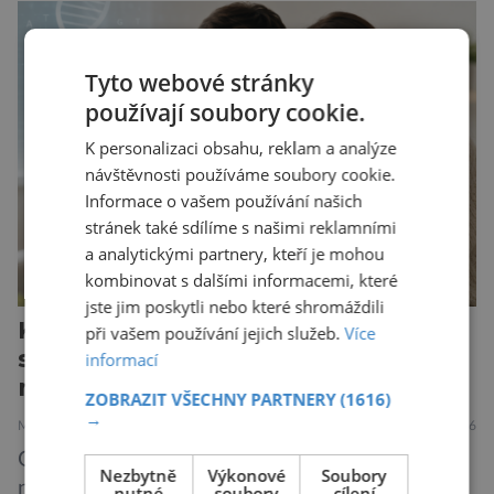
obtíže byly dlouhou dobu připisovány
nedostatku spánku a stresu při péči o
novorozence. Nyní se však ukazuje, že za tím
Tyto webové stránky
stojí změny v mozku vyvolané těhotenstvím!
používají soubory cookie.
Poporodní mozková mlha, v angličtině […]
K personalizaci obsahu, reklam a analýze
návštěvnosti používáme soubory cookie.
Informace o vašem používání našich
stránek také sdílíme s našimi reklamními
a analytickými partnery, kteří je mohou
kombinovat s dalšími informacemi, které
jste jim poskytli nebo které shromáždili
Každý 25. z nás nosí v genech
při vašem používání jejich služeb.
Více
skryté riziko. Většina o něm nikdy
informací
neuslyší
ZOBRAZIT VŠECHNY PARTNERY
(1616)
→
MEDICÍNA
30.7.2026
Geny jsou zvláštní archiv. Pamatují si příběhy
Nezbytně
Výkonové
Soubory
našich předků po tisíce generací a občas v nich
nutné
soubory
cílení