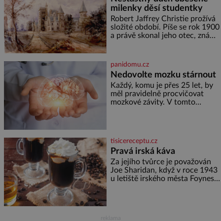
raději jen skrápí svěcenou
milenky děsí studentky
vodou. Za několik dní divné
burácení skutečně ustane. Když
Robert Jaffrey Christie prožívá
o mnoho let později hrobku
složité období. Píše se rok 1900
a právě skonal jeho otec, známý
továrník William Mellis Christie
(1829–1900). Smutná událost je
ale doprovázena ohromným
panidomu.cz
dědictvím
Nedovolte mozku stárnout
Každý, komu je přes 25 let, by
měl pravidelně procvičovat
mozkové závity. V tomto
období se totiž začíná
zhoršovat paměť. Možná máte
problém vzpomenout si na
jméno kolegy z práce. Nebo
tisicereceptu.cz
marně v paměti lovíte název
Pravá irská káva
knížky, kterou jste nedávno
přečetli. Je to opravdu tak, s
Za jejího tvůrce je považován
věkem jako kdyby se paměť
Joe Sharidan, když v roce 1943
rozhodla stávkovat. Cvičte
u letiště irského města Foynes
obsluhoval Američany, kteří
kvůli špatnému počasí nemohli
pokračovat v cestě. Povzbudil
je tehdy kávou,
reklama