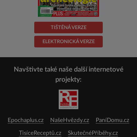
TIŠTĚNÁ VERZE
ELEKTRONICKÁ VERZE
Navštivte také naše další internetové
projekty:
Epochaplus.cz
NašeHvězdy.cz
PaníDomu.cz
TisíceReceptů.cz
SkutečnéPříběhy.cz