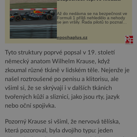
Až do nedávna se na bezpečnost ve
Formuli 1 příliš nehledělo a nehody
se jen vršily. Řada pilotů to poznala
na vlastní kůži, často s trvalými
následky nebo bohužel i ztrátou
života. Dnes nepochopiteln...
epochaplus.cz
Tyto struktury poprvé popsal v 19. století
německý anatom Wilhelm Krause, když
zkoumal různé tkáně v lidském těle. Nejenže je
našel roztroušené po penisu a klitorisu, ale
všiml si, že se skrývají i v dalších tkáních
tvořených kůží a sliznicí, jako jsou rty, jazyk
nebo oční spojivka.
Pozorný Krause si všiml, že nervová tělíska,
která pozoroval, byla dvojího typu: jeden