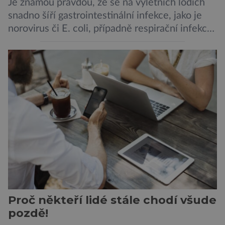
Je známou pravdou, že se na výletních lodích
snadno šíří gastrointestinální infekce, jako je
norovirus či E. coli, případně respirační infekce,
jak tomu bylo na počátku pandemie covidu.
Ovšem slyšet o prvním ohnisku hantaviru na
výletní lodi bylo znepokojivé i pro odborníky.
Zdá se, že nebezpečí bylo prozatím zažehnáno.
Máme se bát nové pandemie? Hantavirus […]
Proč někteří lidé stále chodí všude
pozdě!