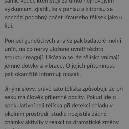
samic vědci, kteří stojí za tímto nejnovějším
výzkumem, zjistili, že v penisu a klitorisu se
nachází podobný počet Krauseho tělísek jako u
lidí.
Pomocí genetických analýz pak badatelé mohli
určit, na co nervy uložené uvnitř těchto
struktur reagují. Ukázalo se, že tělíska vnímají
jemné dotyky a vibrace. O jejich přítomnosti
pak okamžitě informují mozek.
Jinými slovy, právě tato tělíska způsobují, že při
sexu má člověk příjemné pocity. Pokud jde o
spekulativní roli tělíska při detekci chladu v
okolním prostředí, studie nezjistila žádné
známky aktivity v reakci na dramatické změny