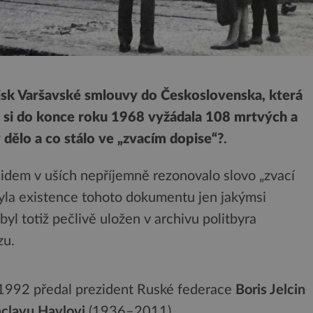
ojsk Varšavské smlouvy do Československa, která
e si do konce roku 1968 vyžádala 108 mrtvých a
 dělo a co stálo ve „zvacím dopise“?
.
idem v uších nepříjemně rezonovalo slovo „zvací
byla existence tohoto dokumentu jen jakýmsi
l totiž pečlivě uložen v archivu politbyra
zu.
 1992 předal prezident Ruské federace
Boris Jelcin
clavu Havlovi
(1936–2011).