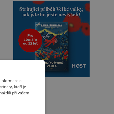
 Informace o
tnery, kteří je
máždili při vašem