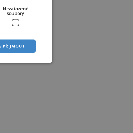
Nezařazené
soubory
E PŘIJMOUT