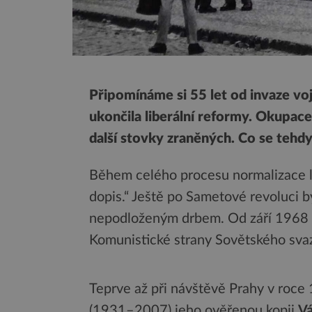
Připomínáme si 55 let od invaze v
ukončila liberální reformy. Okupac
další stovky zraněných. Co se tehdy
Během celého procesu normalizace l
dopis.“ Ještě po Sametové revoluci 
nepodloženým drbem. Od září 1968 by
Komunistické strany Sovětského sva
Teprve až při návštěvě Prahy v roce
(1931–2007) jeho ověřenou kopii
Vá