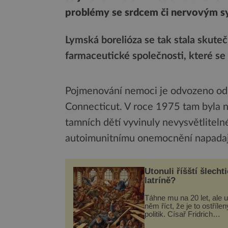
problémy se srdcem či nervovým sys
Lymská borelióza se tak stala skuteč
farmaceutické společnosti, které se 
Pojmenování nemoci je odvozeno od
Connecticut. V roce 1975 tam byla 
tamních dětí vyvinuly nevysvětliteln
autoimunitnímu onemocnění napadaj
Utonuli říšští šlechti
latríně?
Táhne mu na 20 let, ale u
něm říct, že je to ostřílen
politik. Císař Fridrich
Barbarossa proto posílá