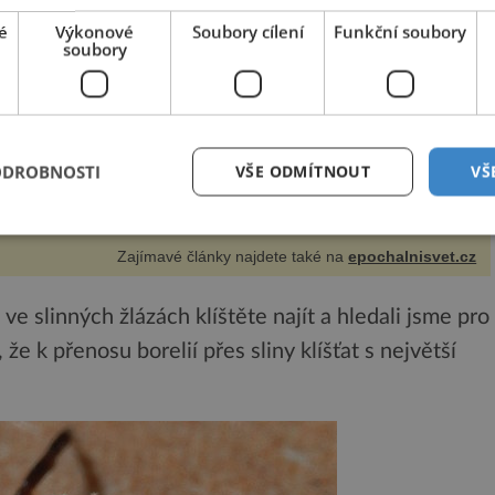
edm kilometrů od bývalého královského města Sušice se
é
Výkonové
Soubory cílení
Funkční soubory
achází malá obec Mokrosuky…Málokdo však zřejmě ví, že
soubory
 tomto klidném, poměrně řídce navštěvovaném koutu
esnické Šumavy se nachází několi...
ODROBNOSTI
VŠE ODMÍTNOUT
VŠ
Zajímavé články najdete také na
epochalnisvet.cz
ve slinných žlázách klíštěte najít a hledali jsme pro
 že k přenosu borelií přes sliny klíšťat s největší