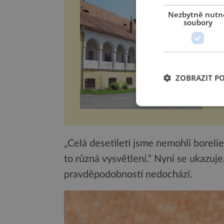
S
Nezbytně nutn
n
soubory
v
v
ZOBRAZIT P
„Celá desetiletí jsme nemohli borelie 
to různá vysvětlení.“ Nyní se ukazuje,
pravděpodobností nedochází.