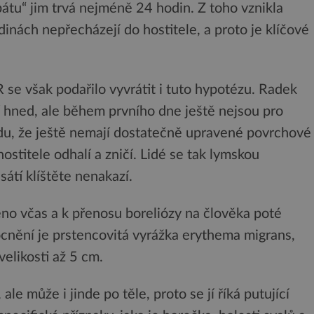
bátu“ jim trvá nejméně 24 hodin. Z toho vznikla
inách nepřecházejí do hostitele, a proto je klíčové
se však podařilo vyvrátit i tuto hypotézu. Radek
í hned, ale během prvního dne ještě nejsou pro
vodu, že ještě nemají dostatečně upravené povrchové
ostitele odhalí a zničí. Lidé se tak lymskou
átí klíštěte nenakazí.
eno včas a k přenosu boreliózy na člověka poté
cnění je prstencovitá vyrážka erythema migrans,
elikosti až 5 cm.
ale může i jinde po těle, proto se jí říká putující