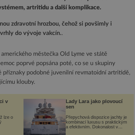
témem, artritidu a další komplikace.
nou zdravotní hrozbou, čehož si povšimly i
vrhly do vývoje vakcín.
.
 amerického městečka Old Lyme ve státě
nemoc poprvé popsána poté, co se u skupiny
é příznaky podobné juvenilní revmatoidní artritidě,
ícímu klouby.
ci v
Lady Lara jako plovoucí
sen
ž lze o
Přepychová dispozice jachty je
ý
kombinací luxusu s praktickým
a efektivním. Dokonalost v
 svého
každém detailu představuje