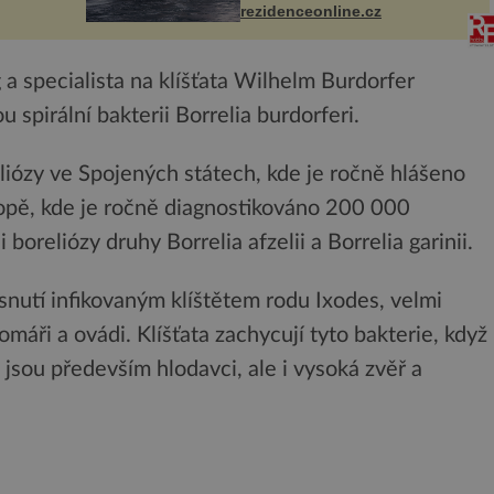
I. do
značka Fendi Casa, kterou byly
rezidenceonline.cz
vybaveny její paluby. Monacký
 sporu
přístav nabízí každoročn...
a specialista na klíšťata Wilhelm Burdorfer
u spirální bakterii Borrelia burdorferi.
iózy ve Spojených státech, kde je ročně hlášeno
opě, kde je ročně diagnostikováno 200 000
oreliózy druhy Borrelia afzelii a Borrelia garinii.
snutí infikovaným klíštětem rodu Ixodes, velmi
máři a ovádi. Klíšťata zachycují tyto bakterie, když
i jsou především hlodavci, ale i vysoká zvěř a