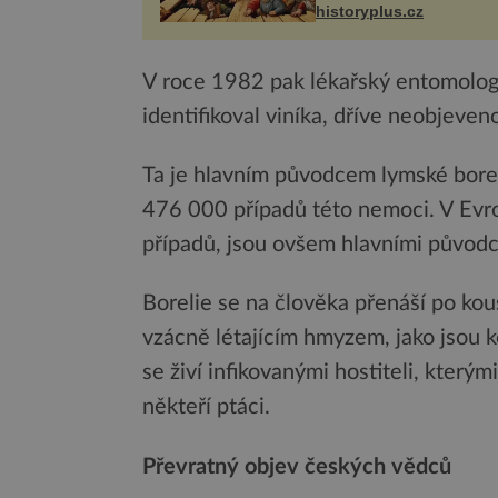
syna a dědice Jindřicha V
historyplus.cz
Erfurtu, aby se stal
prostředníkem při řešení
m...
V roce 1982 pak lékařský entomolog 
identifikoval viníka, dříve neobjeveno
Ta je hlavním původcem lymské borel
476 000 případů této nemoci. V Evr
případů, jsou ovšem hlavními původci b
Borelie se na člověka přenáší po kou
vzácně létajícím hmyzem, jako jsou ko
se živí infikovanými hostiteli, kterým
někteří ptáci.
Převratný objev českých vědců