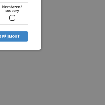
Nezařazené
soubory
E PŘIJMOUT