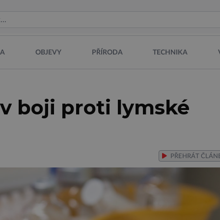
NA
OBJEVY
PŘÍRODA
TECHNIKA
 boji proti lymské
PŘEHRÁT
ČLÁN