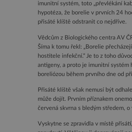
imunitní systém, toto „převlékání ka
hypotéza, že borelie v prvních 24 hod
přisáté klíště odstranit co nejdříve.
Vědcům z Biologického centra AV ČR 
Šíma k tomu řekl: „Borelie přecházej
hostitele infekční.“ Je to z toho dů
antigeny, a proto je imunitní systém h
boreliózou během prvního dne od přis
Přisáté klíště však nemusí být odhal
může dojít. Prvním příznakem onemo
červená skvrna s bledým středem, o v
Vyskytne se zpravidla v místě přisátí, 