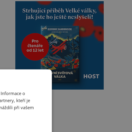
 Informace o
tnery, kteří je
máždili při vašem