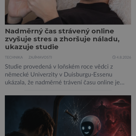
Nadměrný čas strávený online
zvyšuje stres a zhoršuje náladu,
ukazuje studie
TECHNIKA
ZAJÍMAVOSTI
4.8.2026
Studie provedená v loňském roce vědci z
německé Univerzity v Duisburgu-Essenu
ukázala, že nadměrné trávení času online je
spojeno s vyšší úrovní stresu, horší náladou a
vede k zanedbávání dalších aktivit. Zúčastnilo
se jí 900 dospělých Němců, kteří uvedli, že se v
posledním roce alespoň jednou zapojili do hraní
her, sledování pornografie, sledování sociálních
sítí […]