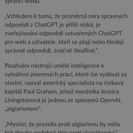
správci webu.
„Vzhledem k tomu, že průměrná míra správných
odpovědí z ChatGPT je příliš nízká, je
zveřejňování odpovědí vytvořených ChatGPT
pro web a uživatele, kteří se ptají nebo hledají
správné odpovědi, značně škodlivé.“.
Používání nástrojů umělé inteligence k
vytváření písemných prací, které lze vydávat za
vlastní, nazval americký specialista na rizikový
kapitál Paul Graham, jehož manželka Jessica
Livingstonová je jednou ze sponzorů OpenAI,
„aIgiarismem“.
„Myslím, že pravidla proti aIgiarismu by měla
být zhruba podobná těm proti plagiátorství,“