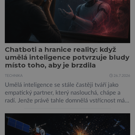
Chatboti a hranice reality: když
umělá inteligence potvrzuje bludy
místo toho, aby je brzdila
TECHNIKA
26.7.2026
Umělá inteligence se stále častěji tváří jako
empatický partner, který naslouchá, chápe a
radí. Jenže právě tahle domnělá vstřícnost má i
svou temnou stránku… Nová studie výzkumníků
z City University of New York a King’s College
London ukazuje, že někteří choboti, včetně
populárního systému Grok od firmy xAI Elona