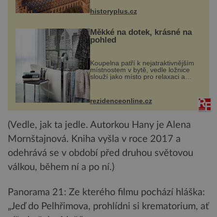
Josef Hlávka. Ten si na něm dal
mimořádně záležet. Jeho stavební
historyplus.cz
plány by při ...
Měkké na dotek, krásné na
pohled
Koupelna patří k nejatraktivnějším
místnostem v bytě, vedle ložnice
slouží jako místo pro relaxaci a
odpočinek. Koupelnový textil –
ručníky, osušky a koberečky –
mohou jako mávnutím kouzelného
rezidenceonline.cz
proutku...
(Vedle, jak ta jedle. Autorkou Hany je Alena
Mornštajnová. Kniha vyšla v roce 2017 a
odehrává se v období před druhou světovou
válkou, během ní a po ní.)
Panorama 21: Ze kterého filmu pochází hláška:
„Jeď do Pelhřimova, prohlídni si krematorium, ať