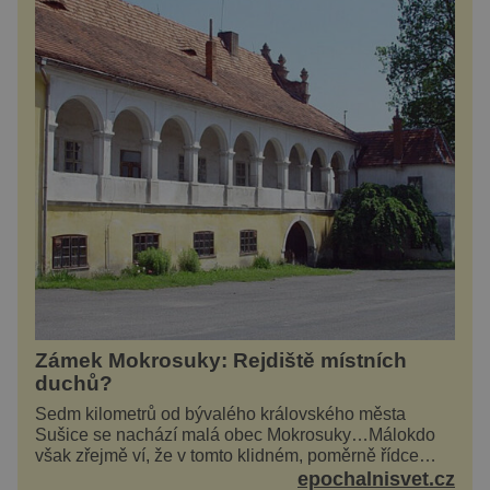
Zámek Mokrosuky: Rejdiště místních
duchů?
Sedm kilometrů od bývalého královského města
Sušice se nachází malá obec Mokrosuky…Málokdo
však zřejmě ví, že v tomto klidném, poměrně řídce
navštěvovaném koutu vesnické Šumavy se nachází
epochalnisvet.cz