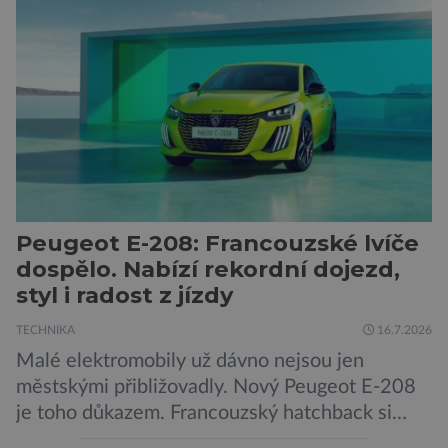
generování obrázků nebo automatizaci práce,
bezpečnostní experti upozorňují na mnohem
méně nápadné riziko. Podle některých
odborníků by už během příštích dvou let mohly
pokročilé systémy AI výrazně usnadnit
kybernetické útoky […]
Peugeot E-208: Francouzské lvíče
dospělo. Nabízí rekordní dojezd,
styl i radost z jízdy
TECHNIKA
16.7.2026
Malé elektromobily už dávno nejsou jen
městskými přibližovadly. Nový Peugeot E-208
je toho důkazem. Francouzský hatchback si
zachoval svůj atraktivní design, přidal delší