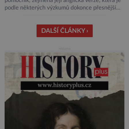
pomocník, zejména její anglická verze, která je
podle některých výzkumů dokonce přesnější
než slavná Encyclopedia Britannica. Nyní se
internetová studna znalostí proměnila v
křišťálovou kouli, ze které umělá inteligence
DALŠÍ ČLÁNKY ›
věštila, které technologie v dohledné
budoucnosti nejvíce zasáhnou naši společnost.
reklama
Za vším stojí australští výzkumníci, kteří pomocí
umělé inteligence a […]