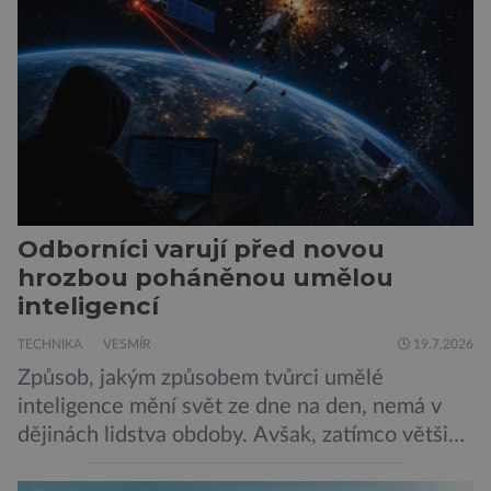
Muska, mají tendenci podporovat bludné
představy […]
Odborníci varují před novou
hrozbou poháněnou umělou
inteligencí
TECHNIKA
VESMÍR
19.7.2026
Způsob, jakým způsobem tvůrci umělé
inteligence mění svět ze dne na den, nemá v
dějinách lidstva obdoby. Avšak, zatímco většina
pozornosti se soustředí na chatboty,