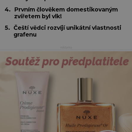
4.
Prvním člověkem domestikovaným
zvířetem byl vlk!
5.
Čeští vědci rozvíjí unikátní vlastnosti
grafenu
reklama