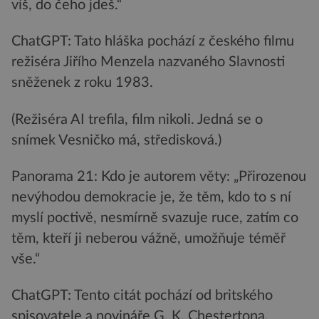
víš, do čeho jdeš.“
ChatGPT: Tato hláška pochází z českého filmu
režiséra Jiřího Menzela nazvaného Slavnosti
sněženek z roku 1983.
(Režiséra AI trefila, film nikoli. Jedná se o
snímek Vesničko má, středisková.)
Panorama 21: Kdo je autorem věty: „Přirozenou
nevýhodou demokracie je, že těm, kdo to s ní
myslí poctivě, nesmírně svazuje ruce, zatím co
těm, kteří ji neberou vážně, umožňuje téměř
vše.“
ChatGPT: Tento citát pochází od britského
spisovatele a novináře G. K. Chestertona.