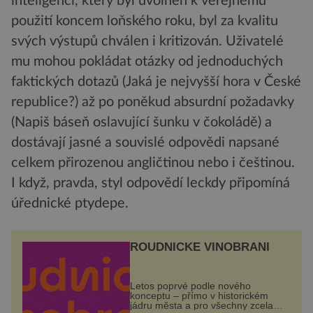
inteligenci, který byl uvolněn k veřejnému
použití koncem loňského roku, byl za kvalitu
svých výstupů chválen i kritizován. Uživatelé
mu mohou pokládat otázky od jednoduchých
faktických dotazů (Jaká je nejvyšší hora v České
republice?) až po poněkud absurdní požadavky
(Napiš báseň oslavující šunku v čokoládě) a
dostávají jasné a souvislé odpovědi napsané
celkem přirozenou angličtinou nebo i češtinou.
I když, pravda, styl odpovědí leckdy připomíná
úřednické ptydepe.
ROUDNICKÉ VINOBRANÍ
Letos poprvé podle nového
konceptu – přímo v historickém
jádru města a pro všechny zcela