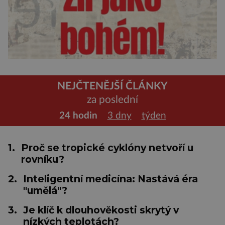
NEJČTENĚJŠÍ ČLÁNKY
za poslední
24 hodin
3 dny
týden
1.
Proč se tropické cyklóny netvoří u
rovníku?
2.
Inteligentní medicína: Nastává éra
"umělá"?
3.
Je klíč k dlouhověkosti skrytý v
nízkých teplotách?