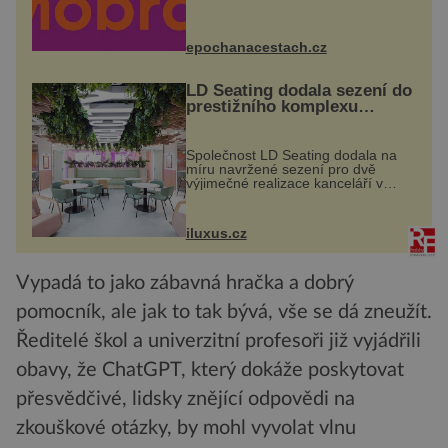
zdarma. Hlavní program se
odehraje na Karlově a Husově
náměstí. Návštěvníci se mohou těšit
na víno, burčák, pes...
epochanacestach.cz
LD Seating dodala sezení do
prestižního komplexu
MediaCityUK v Salfordu
Společnost LD Seating dodala na
míru navržené sezení pro dvě
výjimečné realizace kanceláří v
areálu MediaCityUK v anglickém
Salfordu – konkrétně do budov Blue
Tower a Orange Tower. Komplex
iluxus.cz
budov Media...
Vypadá to jako zábavná hračka a dobrý
pomocník, ale jak to tak bývá, vše se dá zneužít.
Ředitelé škol a univerzitní profesoři již vyjádřili
obavy, že ChatGPT, který dokáže poskytovat
přesvědčivé, lidsky znějící odpovědi na
zkouškové otázky, by mohl vyvolat vlnu