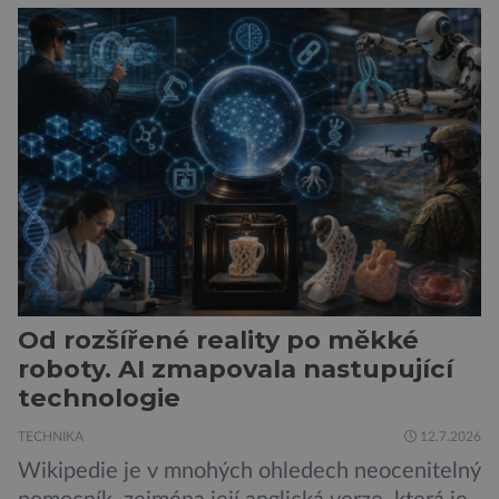
dojezd a modernější technologie, ale hlavně
ukazuje, že i kompaktní elektromobil může být
autem, se kterým bez obav vyrazíte za hranice
města Peugeot se u modelu 208 trefil do
černého už […]
Od rozšířené reality po měkké
roboty. AI zmapovala nastupující
technologie
TECHNIKA
12.7.2026
Wikipedie je v mnohých ohledech neocenitelný