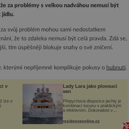
 že za problémy s velkou nadváhou nemusí být
jídlu.
dé za svůj problém mohou sami nedostatkem
ání, že to zdaleka nemusí být celá pravda. Zdá se,
ší, tím úspěšněji blokuje snahy o své zničení.
y, kterými nepříjemně komplikuje pokusy o
hubnutí
.
ci v
Lady Lara jako plovoucí
sen
ž lze o
Přepychová dispozice jachty je
ý
kombinací luxusu s praktickým
a efektivním. Dokonalost v
 svého
každém detailu představuje
I. do
značka Fendi Casa, kterou byly
rezidenceonline.cz
vybaveny její paluby. Monacký
 sporu
přístav nabízí každoročn...