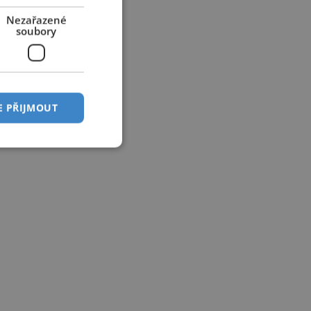
Nezařazené
soubory
E PŘIJMOUT