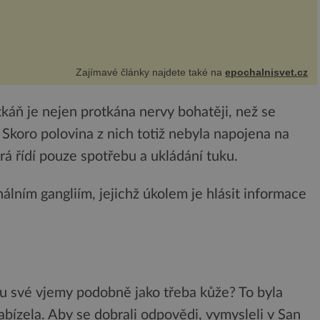
Zajímavé články najdete také na
epochalnisvet.cz
 tkáň je nejen protkána nervy bohatěji, než se
. Skoro polovina z nich totiž nebyla napojena na
erá řídí pouze spotřebu a ukládání tuku.
nálním gangliím, jejichž úkolem je hlásit informace
u své vjemy podobně jako třeba kůže? To byla
nabízela. Aby se dobrali odpovědi, vymysleli v San