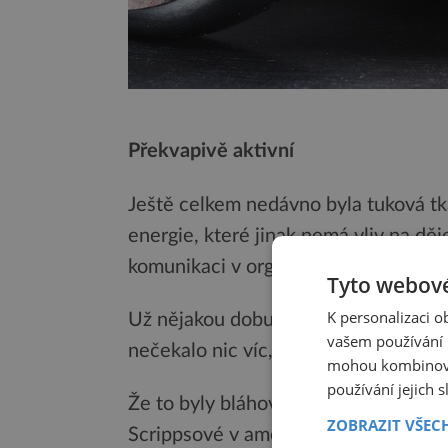
Překvapivě aktivní
Ještě celkem nedávno byla tuková tká
energie, které jinak nemá vliv na děje
komunikaci v organizmu podílí jen s
Tyto webové
K personalizaci 
Už nějakou dobu se sice vědělo, že i 
vašem používání n
nečekalo nic víc, než to, že pouze ří
mohou kombinovat
používání jejich 
Že to byly bláhové představy, ukáz
ZOBRAZIT VŠEC
Scrippsové v americkém San Diegu. Pů