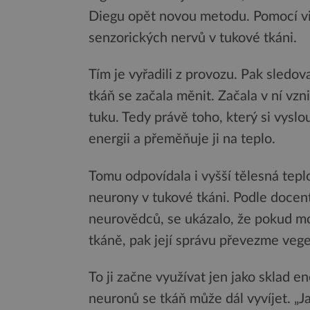
Diegu opět novou metodu. Pomocí vir
senzorických nervů v tukové tkáni.
Tím je vyřadili z provozu. Pak sledova
tkáň se začala měnit. Začala v ní vz
tuku. Tedy právě toho, který si vyslo
energii a přeměňuje ji na teplo.
Tomu odpovídala i vyšší tělesná tepl
neurony v tukové tkáni. Podle doce
neurovědců, se ukázalo, že pokud m
tkáně, pak její správu převezme vege
To ji začne využívat jen jako sklad
neuronů se tkáň může dál vyvíjet. „J