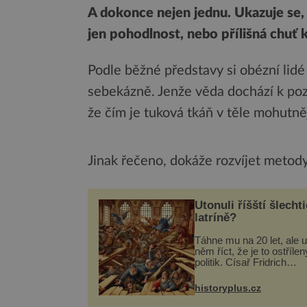
A dokonce nejen jednu. Ukazuje se,
jen pohodlnost, nebo přílišná chuť k 
Podle běžné představy si obézní li
sebekázně. Jenže věda dochází k pozn
že čím je tuková tkáň v těle mohutněj
Jinak řečeno, dokáže rozvíjet metod
Utonuli říšští šlechti
latríně?
Táhne mu na 20 let, ale u
něm říct, že je to ostřílen
politik. Císař Fridrich
Barbarossa proto posílá
syna a dědice Jindřicha V
historyplus.cz
Erfurtu, aby se stal
prostředníkem při řešení