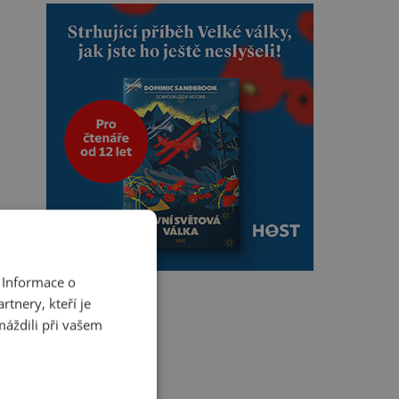
 Informace o
tnery, kteří je
máždili při vašem