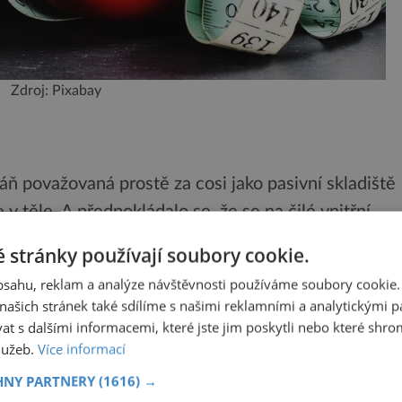
Zdroj: Pixabay
ň považovaná prostě za cosi jako pasivní skladiště
 v těle. A předpokládalo se, že se na čilé vnitřní
ignálními molekulami a hormony.
 stránky používají soubory cookie.
obsahu, reklam a analýze návštěvnosti používáme soubory cookie.
do tukové tkáně prorůstají nervy, ale ani od těch se
ašich stránek také sdílíme s našimi reklamními a analytickými par
dí spalování nebo ukládání tuku.
 s dalšími informacemi, které jste jim poskytli nebo které shro
služeb.
Více informací
ala studie týmů neurovědců ve Výzkumném institutu
HNY PARTNERY
(1616) →
vodně tam chtěli jen zjistit, jak vlastně