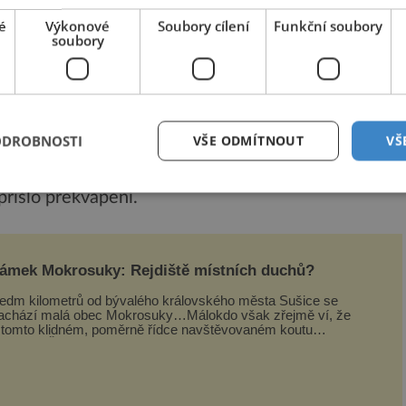
ání.
é
Výkonové
Soubory cílení
Funkční soubory
soubory
 nervů v kůži, byly v hloubi tukové tkáně k
ODROBNOSTI
VŠE ODMÍTNOUT
VŠ
p, kterým pomocí určitých látek změnili u
 na transparentní, zatímco jiné zůstávaly
řišlo překvapení.
ámek Mokrosuky: Rejdiště místních duchů?
edm kilometrů od bývalého královského města Sušice se
achází malá obec Mokrosuky…Málokdo však zřejmě ví, že
 tomto klidném, poměrně řídce navštěvovaném koutu
esnické Šumavy se nachází několi...