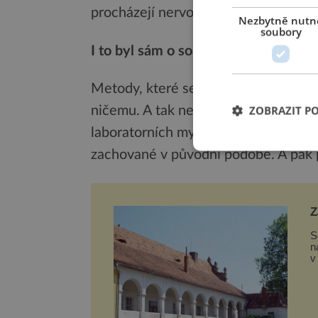
procházejí nervová vlákna tukovou tk
Nezbytně nutn
soubory
I to byl sám o sobě obtížný úkol.
Metody, které se používají k výzkumu
ZOBRAZIT P
ničemu. A tak nejprve vyvinuli postu
laboratorních myší některé struktury
zachované v původní podobě. A pak p
Z
S
n
v
v