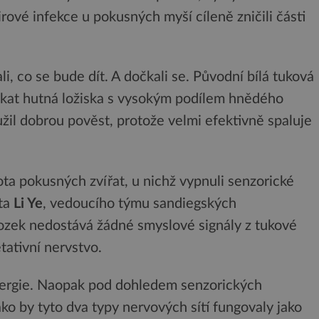
ové infekce u pokusných myší cíleně zničili části
li, co se bude dít. A dočkali se. Původní bílá tuková
nikat hutná ložiska s vysokým podílem hnědého
užil dobrou pověst, protože velmi efektivně spaluje
ota pokusných zvířat, u nichž vypnuli senzorické
nta
Li Ye
, vedoucího týmu sandiegských
ozek nedostává žádné smyslové signály z tukové
tativní nervstvo.
 energie. Naopak pod dohledem senzorických
ako by tyto dva typy nervových sítí fungovaly jako