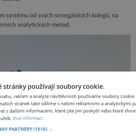
ém systému od svých senegalských kolegů, na
erních analytických metod.
 stránky používají soubory cookie.
obsahu, reklam a analýze návštěvnosti používáme soubory cookie.
ašich stránek také sdílíme s našimi reklamními a analytickými par
 s dalšími informacemi, které jste jim poskytli nebo které shro
služeb.
Více informací
HNY PARTNERY
(1616) →