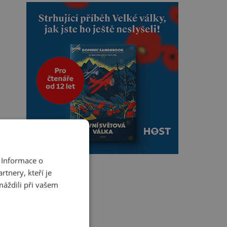
 Informace o
tnery, kteří je
máždili při vašem