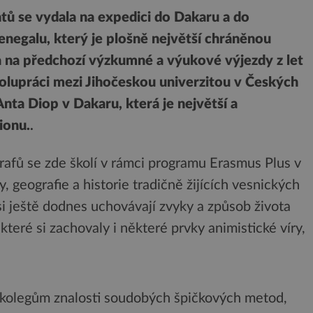
tů se vydala na expedici do Dakaru a do
negalu, který je plošně největší chráněnou
la na předchozí výzkumné a výukové výjezdy z let
olupráci mezi Jihočeskou univerzitou v Českých
nta Diop v Dakaru, která je největší a
ionu.
.
rafů se zde školí v rámci programu Erasmus Plus v
geografie a historie tradičně žijících vesnických
si ještě dodnes uchovávají zvyky a způsob života
teré si zachovaly i některé prvky animistické víry,
m kolegům znalosti soudobých špičkových metod,