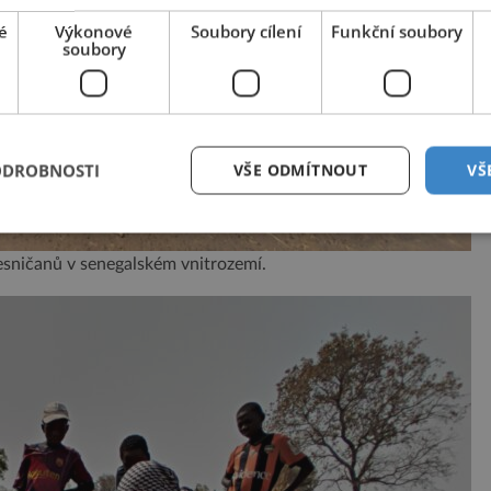
é
Výkonové
Soubory cílení
Funkční soubory
soubory
ODROBNOSTI
VŠE ODMÍTNOUT
VŠ
vesničanů v senegalském vnitrozemí.