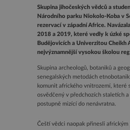
Skupina jihočeských vědců a studen
Národního parku Niokolo-Koba v Se
rezervací v západní Africe. Naváza
2018 a 2019, které vedly k úzké sp
Budějovicích a Univerzitou Cheikh A
nejvýznamnější vysokou školou reg
Skupina archeologů, botaniků a geog
senegalských metodách etnobotaniky, 
komunit afrického vnitrozemí, které 
osvědčený v předchozích staletích a k
postupně mizící do nenávratna.
Čeští vědci naopak přinesli africký