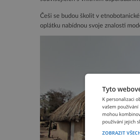
Češi se budou školit v etnobotanick
oplátku nabídnou svoje znalosti mod
Tyto webové
K personalizaci 
vašem používání n
mohou kombinovat
používání jejich 
ZOBRAZIT VŠEC