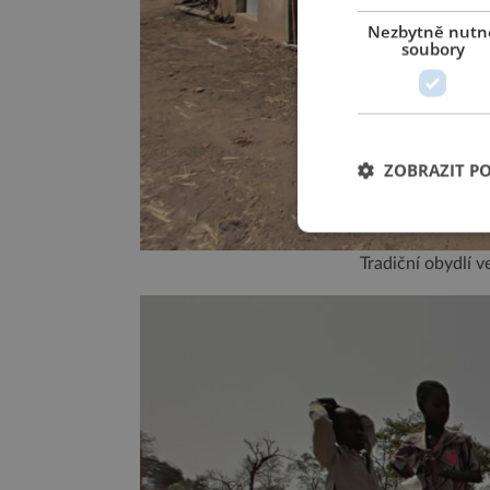
Nezbytně nutn
soubory
ZOBRAZIT P
Tradiční obydlí 