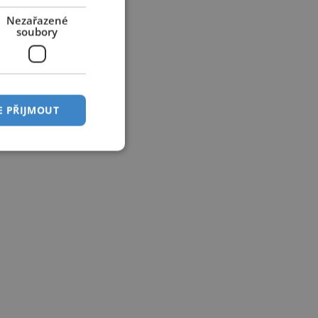
Nezařazené
soubory
E PŘIJMOUT