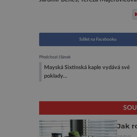
Sdílet na Facebooku
Předchozí článek
Mayská Sixtinská kaple vydává své
poklady…
SOU
Jak r
OBJEVY