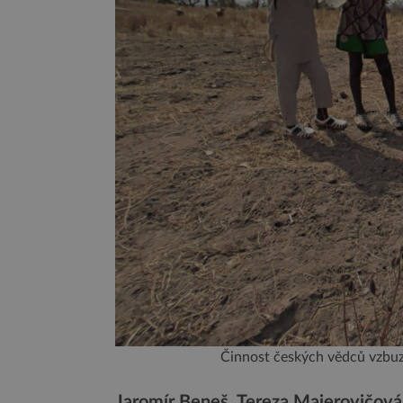
Činnost českých vědců vzbuz
Jaromír Beneš, Tereza Majerovičová