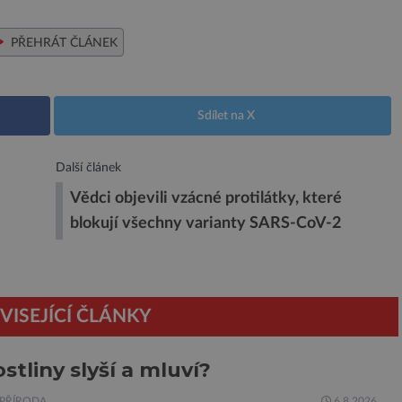
PŘEHRÁT ČLÁNEK
Sdílet na X
Další článek
Vědci objevili vzácné protilátky, které
blokují všechny varianty SARS-CoV-2
VISEJÍCÍ ČLÁNKY
ostliny slyší a mluví?
PŘÍRODA
6.8.2026