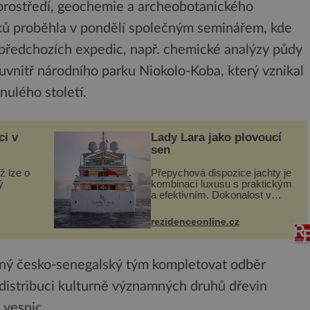
 prostředí, geochemie a archeobotanického
ů proběhla v pondělí společným seminářem, kde
 předchozích expedic, např. chemické analýzy půdy
a uvnitř národního parku Niokolo-Koba, který vznikal
nulého století.
ci v
Lady Lara jako plovoucí
sen
ž lze o
Přepychová dispozice jachty je
ý
kombinací luxusu s praktickým
a efektivním. Dokonalost v
 svého
každém detailu představuje
I. do
značka Fendi Casa, kterou byly
rezidenceonline.cz
vybaveny její paluby. Monacký
 sporu
přístav nabízí každoročn...
čný česko-senegalský tým kompletovat odběr
 distribuci kulturně významných druhů dřevin
 vesnic.