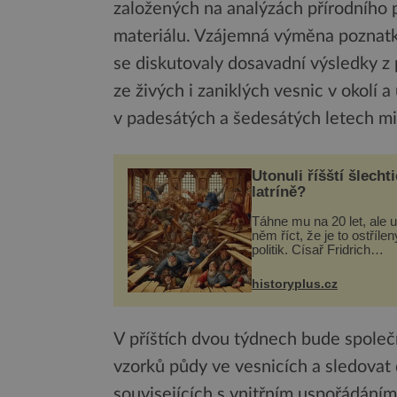
založených na analýzách přírodního
materiálu. Vzájemná výměna poznatk
se diskutovaly dosavadní výsledky z
ze živých i zaniklých vesnic v okolí 
v padesátých a šedesátých letech mi
Utonuli říšští šlechti
latríně?
Táhne mu na 20 let, ale u
něm říct, že je to ostřílen
politik. Císař Fridrich
Barbarossa proto posílá
syna a dědice Jindřicha V
historyplus.cz
Erfurtu, aby se stal
prostředníkem při řešení
m...
V příštích dvou týdnech bude spole
vzorků půdy ve vesnicích a sledovat
souvisejících s vnitřním uspořádáním