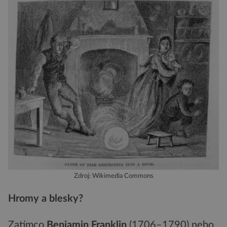
Zdroj: Wikimedia Commons
Hromy a blesky?
Zatímco
Benjamin Franklin
(1706–1790) nebo