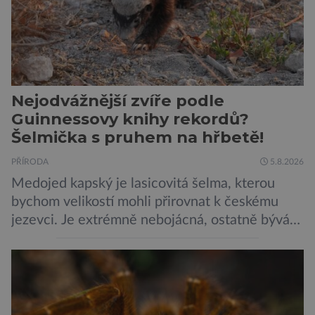
Nejodvážnější zvíře podle
Guinnessovy knihy rekordů?
Šelmička s pruhem na hřbetě!
PŘÍRODA
5.8.2026
Medojed kapský je lasicovitá šelma, kterou
bychom velikostí mohli přirovnat k českému
jezevci. Je extrémně nebojácná, ostatně bývá
označována za nejodvážnější zvíře vůbec. V
této souvislosti je dokonce zapsána do
Guinnessovy knihy rekordů. Navzdory svému
názvu nežije pouze v jižní Africe, ale domovem
je mu valná část černého kontinentu a