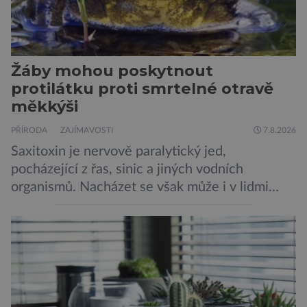
Žáby mohou poskytnout
protilátku proti smrtelné otravě
měkkýši
PŘÍRODA
ZAJÍMAVOSTI
7.8.2026
Saxitoxin je nervově paralytický jed,
pocházející z řas, sinic a jiných vodních
organismů. Nacházet se však může i v lidmi
konzumovaných mlžích, jako jsou ústřice nebo
slávky. K příznakům otravy patří paralýza
dýchacích cest, dojít však může až k udušení.
Dosud proti tomuto jedu neexistovala
protilátka, nyní ji zřejmě vědci objevili, ovšem
její zdroj je […]