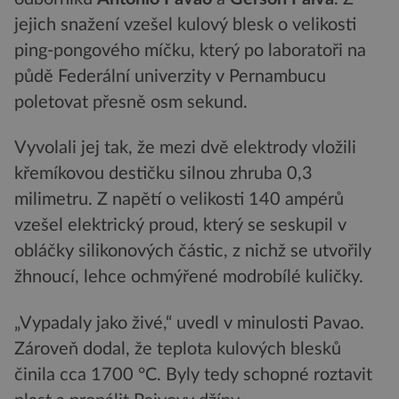
jejich snažení vzešel kulový blesk o velikosti
ping-pongového míčku, který po laboratoři na
půdě Federální univerzity v Pernambucu
poletovat přesně osm sekund.
Vyvolali jej tak, že mezi dvě elektrody vložili
křemíkovou destičku silnou zhruba 0,3
milimetru. Z napětí o velikosti 140 ampérů
vzešel elektrický proud, který se seskupil v
obláčky silikonových částic, z nichž se utvořily
žhnoucí, lehce ochmýřené modrobílé kuličky.
„Vypadaly jako živé,“ uvedl v minulosti Pavao.
Zároveň dodal, že teplota kulových blesků
činila cca 1700 °C. Byly tedy schopné roztavit