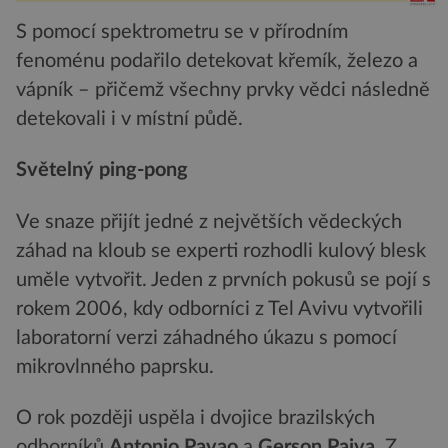
S pomocí spektrometru se v přírodním
fenoménu podařilo detekovat křemík, železo a
vápník – přičemž všechny prvky vědci následně
detekovali i v místní půdě.
Světelný ping-pong
Ve snaze přijít jedné z největších vědeckých
záhad na kloub se experti rozhodli kulový blesk
uměle vytvořit. Jeden z prvních pokusů se pojí s
rokem 2006, kdy odborníci z Tel Avivu vytvořili
laboratorní verzi záhadného úkazu s pomocí
mikrovlnného paprsku.
O rok později uspěla i dvojice brazilských
odborníků
Antonio Pavao
a
Gerson Paiva
. Z