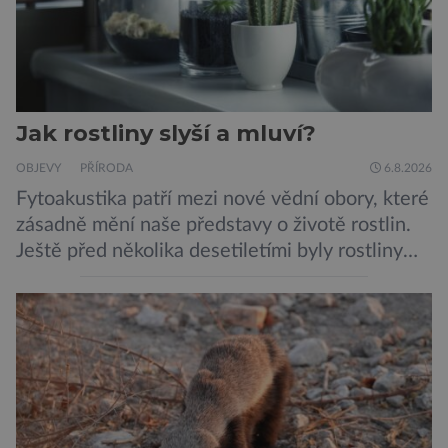
Jak rostliny slyší a mluví?
OBJEVY
PŘÍRODA
6.8.2026
Fytoakustika patří mezi nové vědní obory, které
zásadně mění naše představy o životě rostlin.
Ještě před několika desetiletími byly rostliny
považovány za tiché a pasivní organismy, které
pouze reagují na změny prostředí. Moderní
výzkum však ukazuje, že skutečnost je mnohem
zajímavější. Rostliny totiž dokážou své okolí
vnímat prostřednictvím mechanických podnětů
a samy také vydávají zvuky […]