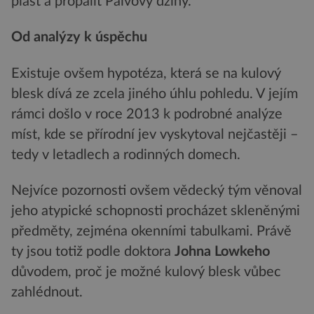
plast a propálit Paivovy džíny.
Od analýzy k úspěchu
Existuje ovšem hypotéza, která se na kulový
blesk dívá ze zcela jiného úhlu pohledu. V jejím
rámci došlo v roce 2013 k podrobné analýze
míst, kde se přírodní jev vyskytoval nejčastěji –
tedy v letadlech a rodinných domech.
Nejvíce pozornosti ovšem vědecký tým věnoval
jeho atypické schopnosti procházet skleněnými
předměty, zejména okenními tabulkami. Právě
ty jsou totiž podle doktora
Johna Lowkeho
důvodem, proč je možné kulový blesk vůbec
zahlédnout.