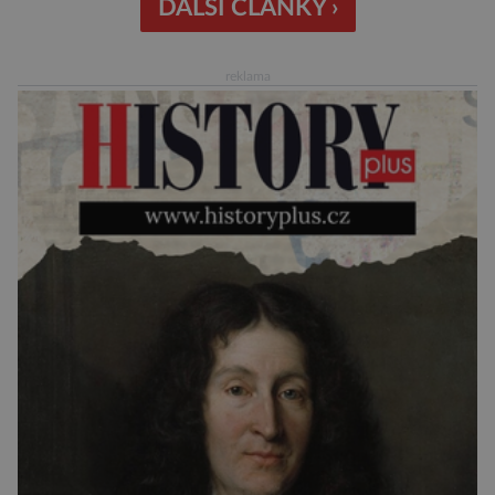
zárodky zbraní typických pro dnešní pavouky.
DALŠÍ ČLÁNKY ›
Pavouci, štíři či klíšťata jsou členovci patřící do
skupiny klepítkatců. Vyznačují se takzvanými
reklama
chelicerami, které u nich představují právě […]