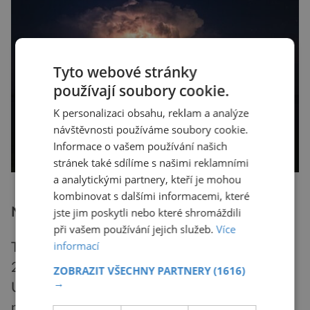
Tyto webové stránky
používají soubory cookie.
K personalizaci obsahu, reklam a analýze
návštěvnosti používáme soubory cookie.
Informace o vašem používání našich
stránek také sdílíme s našimi reklamními
a analytickými partnery, kteří je mohou
Zdroj: Unsplash, Evg Klimov
kombinovat s dalšími informacemi, které
Náhoda na videu
jste jim poskytli nebo které shromáždili
při vašem používání jejich služeb.
Více
informací
Teorii o křemíku potvrdila také událost z roku
2012, kdy se vědcům z Northwest Normal
ZOBRAZIT VŠECHNY PARTNERY
(1616)
→
University v Číně podařilo kulový blesk
náhodně zaznamenat na videozáznam při