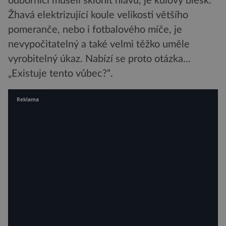
odborníci museli sklonit hlavu, je kulový blesk.
Žhavá elektrizující koule velikosti většího
pomeranče, nebo i fotbalového míče, je
nevypočitatelný a také velmi těžko uměle
vyrobitelný úkaz. Nabízí se proto otázka…
„Existuje tento vůbec?“.
Reklama