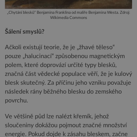
„Chytání blesků“ Benjamina Franklina od malíře Benjamina Westa. Zdroj:
Wikimedia Commons
Šálení smyslů?
Ačkoli existují teorie, že je „žhavé těleso“
pouze „halucinací“ způsobenou magnetickým
polem, které doprovází určité typy blesků,
značná část vědecké populace věří, že je kulový
blesk skutečný. Za příčinu jeho vzniku považuje
následek rány běžného blesku do zemského
povrchu.
Ve většině půd lze nalézt křemík, jehož
sloučeniny dokážou pojmout značné množství
energie. Pokud dojde k zásahu bleskem, začne