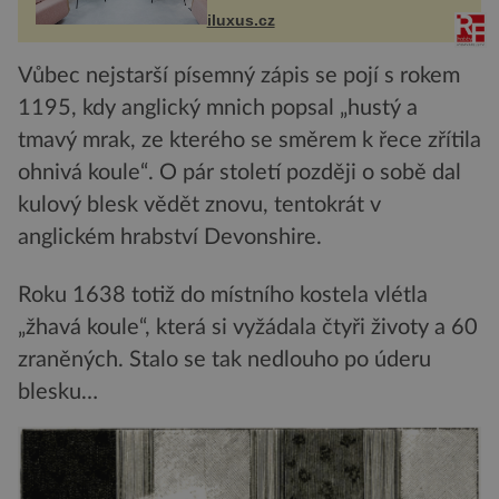
Tower a Orange Tower. Komplex
iluxus.cz
budov Media...
Vůbec nejstarší písemný zápis se pojí s rokem
1195, kdy anglický mnich popsal „hustý a
tmavý mrak, ze kterého se směrem k řece zřítila
ohnivá koule“. O pár století později o sobě dal
kulový blesk vědět znovu, tentokrát v
anglickém hrabství Devonshire.
Roku 1638 totiž do místního kostela vlétla
„žhavá koule“, která si vyžádala čtyři životy a 60
zraněných. Stalo se tak nedlouho po úderu
blesku…