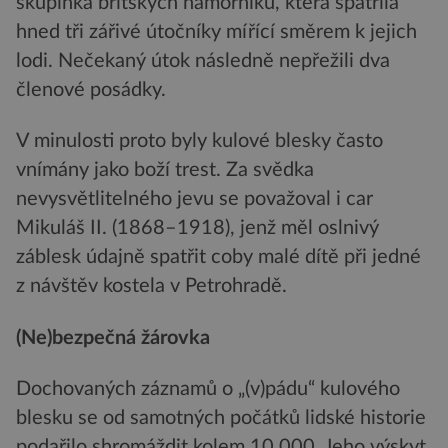
skupinka britských námořníků, která spatřila
hned tři zářivé útočníky mířící směrem k jejich
lodi. Nečekaný útok následně nepřežili dva
členové posádky.
V minulosti proto byly kulové blesky často
vnímány jako boží trest. Za svědka
nevysvětlitelného jevu se považoval i car
Mikuláš II. (1868–1918), jenž měl oslnivý
záblesk údajně spatřit coby malé dítě při jedné
z návštěv kostela v Petrohradě.
(Ne)bezpečná žárovka
Dochovaných záznamů o „(v)pádu“ kulového
blesku se od samotných počátků lidské historie
podařilo shromáždit kolem 10 000. Jeho výskyt