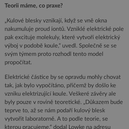
Teorii máme, co praxe?
„Kulové blesky vznikají, když se vně okna
nakumuluje proud iontů. Vzniklé elektrické pole
pak excituje molekuly, které vytvoří elektrický
výboj v podobě koule,“ uvedl. Společně se se
svým týmem proto rozhodl tento model
propočítat.
Elektrické částice by se opravdu mohly chovat
tak, jak bylo vypočítáno, přičemž by došlo ke
vzniku elektrizující koule. Veškeré závěry ale
byly pouze v rovině teoretické. „Důkazem bude
teprve to, až se nám podaří kulový blesk
vytvořit laboratorně. A to podle teorie, se
kterou pracujeme,“ dodal Lowke na adresu