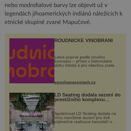
nebo modrofialové barvy lze objevit už v
legendách jihoamerických indiánů náležících k
etnické skupině zvané Mapučové.
ROUDNICKÉ VINOBRANÍ
Letos poprvé podle nového
konceptu – přímo v historickém
jádru města a pro všechny zcela
zdarma. Hlavní program se
odehraje na Karlově a Husově
náměstí. Návštěvníci se mohou těšit
na víno, burčák, pes...
epochanacestach.cz
LD Seating dodala sezení do
prestižního komplexu
MediaCityUK v Salfordu
Společnost LD Seating dodala na
míru navržené sezení pro dvě
výjimečné realizace kanceláří v
areálu MediaCityUK v anglickém
Salfordu – konkrétně do budov Blue