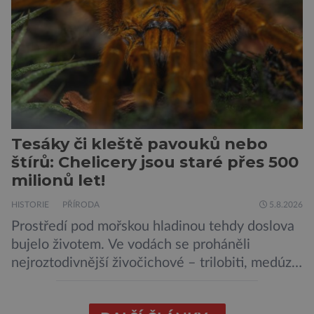
vyskytuje se rovněž v oblastech […]
Tesáky či kleště pavouků nebo
štírů: Chelicery jsou staré přes 500
milionů let!
HISTORIE
PŘÍRODA
5.8.2026
Prostředí pod mořskou hladinou tehdy doslova
bujelo životem. Ve vodách se proháněli
nejroztodivnější živočichové – trilobiti, medúzy
či hlavonožci. V dávném kambriu žil také
prazvláštní stonožce podobný tvor, který měl