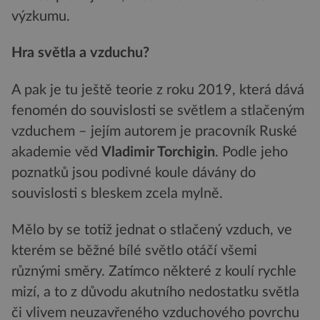
výzkumu.
Hra světla a vzduchu?
A pak je tu ještě teorie z roku 2019, která dává
fenomén do souvislosti se světlem a stlačeným
vzduchem – jejím autorem je pracovník Ruské
akademie věd
Vladimir Torchigin
. Podle jeho
poznatků jsou podivné koule dávány do
souvislosti s bleskem zcela mylně.
Mělo by se totiž jednat o stlačený vzduch, ve
kterém se běžné bílé světlo otáčí všemi
různými směry. Zatímco některé z koulí rychle
mizí, a to z důvodu akutního nedostatku světla
či vlivem neuzavřeného vzduchového povrchu