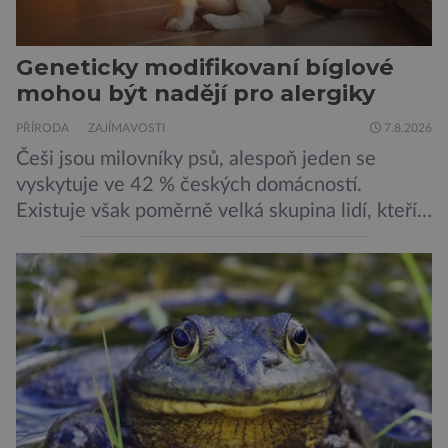
Geneticky modifikovaní bíglové
mohou být nadějí pro alergiky
PŘÍRODA
ZAJÍMAVOSTI
7.8.2026
Češi jsou milovníky psů, alespoň jeden se
vyskytuje ve 42 % českých domácností.
Existuje však poměrně velká skupina lidí, kteří
by si psa rádi pořídili, ale nemohou, protože
jsou alergičtí. Jejich imunitní systém
přecitlivěle reaguje na proteiny obsažené v
psích slinách, potu, moči a šupinkách kůže,
zachycených v srsti. Vědci nyní geneticky
upravili psy, aby […]