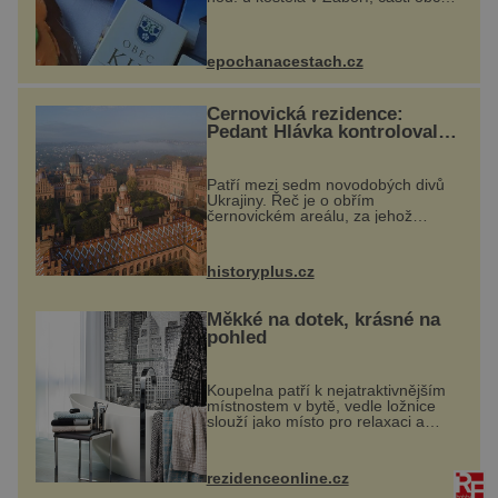
Kly u Mělníka. V programu
naleznete komentovanou prohlídku
kostela, dobovou hudbu, řemesla,
atrakce...
epochanacestach.cz
Černovická rezidence:
Pedant Hlávka kontroloval
každou cihlu
Patří mezi sedm novodobých divů
Ukrajiny. Řeč je o obřím
černovickém areálu, za jehož
vznikem stál slavný český architekt
Josef Hlávka. Ten si na něm dal
mimořádně záležet. Jeho stavební
historyplus.cz
plány by při ...
Měkké na dotek, krásné na
pohled
Koupelna patří k nejatraktivnějším
místnostem v bytě, vedle ložnice
slouží jako místo pro relaxaci a
odpočinek. Koupelnový textil –
ručníky, osušky a koberečky –
mohou jako mávnutím kouzelného
rezidenceonline.cz
proutku...