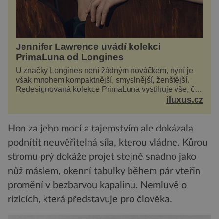
Jennifer Lawrence uvádí kolekci
PrimaLuna od Longines
U značky Longines není žádným nováčkem, nyní je
však mnohem kompaktnější, smyslnější, ženštější.
Redesignovaná kolekce PrimaLuna vystihuje vše, čím
je značka Longines dnes a čím byla i před sto
iluxus.cz
dvacet...
Hon za jeho mocí a tajemstvím ale dokázala
podnítit neuvěřitelná síla, kterou vládne. Kůrou
stromu prý dokáže projet stejně snadno jako
nůž máslem, okenní tabulky během pár vteřin
promění v bezbarvou kapalinu. Nemluvě o
rizicích, která představuje pro člověka.