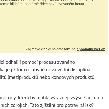
 tomto klidném, poměrně řídce navštěvovaném koutu
esnické Šumavy se nachází několi...
Zajímavé články najdete také na
epochalnisvet.cz
ci odhalili pomocí procesu zvaného
 je přitom relativně nová vědní disciplína,
olitů (meziproduktů nebo koncových produktů
metody, která by mohla výrazněji zvýšit šance na
ních zdrojích. Tato zjištění pro potravinářský