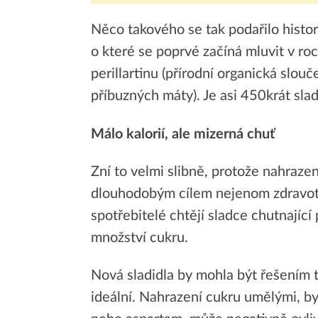
prostředníkem při řešení
m...
Něco takového se tak podařilo histo
o které se poprvé začíná mluvit v ro
perillartinu (přírodní organická slouč
příbuzných máty). Je asi 450krát sla
Málo kalorií, ale mizerná chuť
Zní to velmi slibně, protože nahraze
dlouhodobým cílem nejenom zdravotn
spotřebitelé chtějí sladce chutnající
množství cukru.
Nová sladidla by mohla být řešením t
ideální. Nahrazení cukru umělými, byť