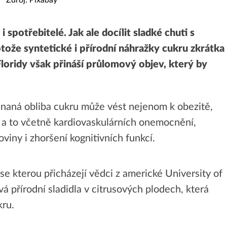
 spotřebitelé. Jak ale docílit sladké chuti s
tože syntetické i přírodní náhražky cukru zkrátka
loridy však přináší průlomový objev, který by
ehnaná obliba cukru může vést nejenom k obezitě,
 a to včetně kardiovaskulárních onemocnění,
viny i zhoršení kognitivních funkcí.
se kterou přicházejí vědci z americké University of
ová přírodní sladidla v citrusových plodech, která
kru.