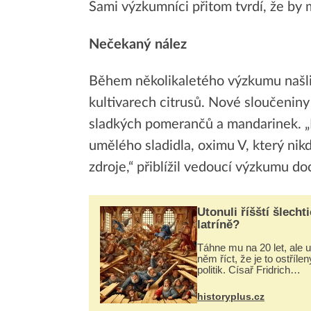
Sami výzkumníci přitom tvrdí, že by
Nečekaný nález
Během několikaletého výzkumu našli 
kultivarech citrusů. Nové sloučeniny
sladkých pomerančů a mandarinek. „By
umělého sladidla, oximu V, který nik
zdroje,“ přiblížil vedoucí výzkumu d
Utonuli říšští šlechti
latríně?
Táhne mu na 20 let, ale u
něm říct, že je to ostřílen
politik. Císař Fridrich
Barbarossa proto posílá
syna a dědice Jindřicha V
historyplus.cz
Erfurtu, aby se stal