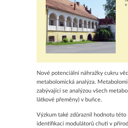
v
v
Nové potenciální náhražky cukru věd
metabolomická analýza. Metabolomika
zabývající se analýzou všech metab
látkové přeměny) v buňce.
Výzkum také zdůraznil hodnotu této 
identifikaci modulátorů chuti v přírod