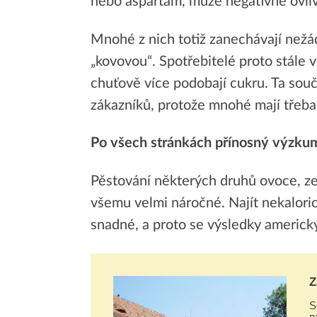
nebo aspartam, může negativně ovlivn
Mnohé z nich totiž zanechávají nežád
„kovovou“. Spotřebitelé proto stále v
chuťově více podobají cukru. Ta sou
zákazníků, protože mnohé mají třeba
Po všech stránkách přínosný výzku
Pěstování některých druhů ovoce, ze 
všemu velmi náročné. Najít nekalori
snadné, a proto se výsledky americk
Z
S
n