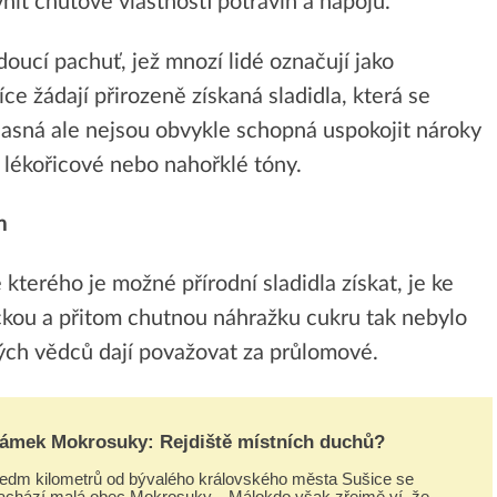
it chuťové vlastnosti potravin a nápojů.
oucí pachuť, jež mnozí lidé označují jako
íce žádají přirozeně získaná sladidla, která se
časná ale nejsou obvykle schopná uspokojit nároky
 lékořicové nebo nahořklé tóny.
m
kterého je možné přírodní sladidla získat, je ke
ckou a přitom chutnou náhražku cukru tak nebylo
ých vědců dají považovat za průlomové.
ámek Mokrosuky: Rejdiště místních duchů?
edm kilometrů od bývalého královského města Sušice se
achází malá obec Mokrosuky…Málokdo však zřejmě ví, že