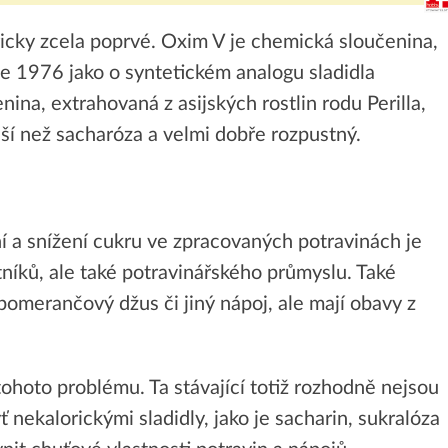
 sporu
přístav nabízí každoročn...
ricky zcela poprvé. Oxim V je chemická sloučenina,
ce 1976 jako o syntetickém analogu sladidla
enina, extrahovaná z asijských rostlin rodu Perilla,
dší než sacharóza a velmi dobře rozpustný.
ní a snížení cukru ve zpracovaných potravinách je
íků, ale také potravinářského průmyslu. Také
 pomerančový džus či jiný nápoj, ale mají obavy z
ohoto problému. Ta stávající totiž rozhodně nejsou
 nekalorickými sladidly, jako je sacharin, sukralóza