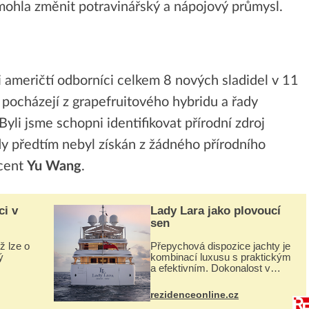
 mohla změnit potravinářský a nápojový průmysl.
američtí odborníci celkem 8 nových sladidel v 11
 pocházejí z grapefruitového hybridu a řady
li jsme schopni identifikovat přírodní zdroj
dy předtím nebyl získán z žádného přírodního
ocent
Yu Wang
.
ci v
Lady Lara jako plovoucí
sen
ž lze o
Přepychová dispozice jachty je
ý
kombinací luxusu s praktickým
a efektivním. Dokonalost v
 svého
každém detailu představuje
I. do
značka Fendi Casa, kterou byly
rezidenceonline.cz
vybaveny její paluby. Monacký