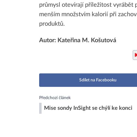
průmysl otevírají příležitost vyrábě
menším množstvím kalorií při zachov
produktů.
Autor: Kateřina M. Košutová
Sdílet na Facebooku
Předchozí článek
Mise sondy InSight se chýlí ke konci