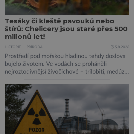
Tesáky či kleště pavouků nebo
štírů: Chelicery jsou staré přes 500
milionů let!
HISTORIE
PŘÍRODA
5.8.2026
Prostředí pod mořskou hladinou tehdy doslova
bujelo životem. Ve vodách se proháněli
nejroztodivnější živočichové – trilobiti, medúzy
či hlavonožci. V dávném kambriu žil také
prazvláštní stonožce podobný tvor, který měl
zárodky zbraní typických pro dnešní pavouky.
Pavouci, štíři či klíšťata jsou členovci patřící do
skupiny klepítkatců. Vyznačují se takzvanými
chelicerami, které u nich představují právě […]