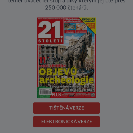
téměř dvacet let stojí a díky kterým jej čte přes
250 000 čtenářů.
TIŠTĚNÁ VERZE
ELEKTRONICKÁ VERZE