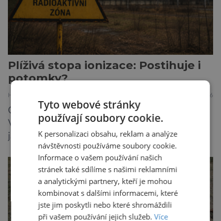
Plíživá stopa ionizace: Postihuje i
potomky?
HISTORIE
MEDICÍNA
23.7.2026
Tyto webové stránky
Odpověď na otázku v titulku není jednoznačná.
používají soubory cookie.
Výbuch atomové bomby v Hirošimě i pozdější
K personalizaci obsahu, reklam a analýze
jaderné katastrofy způsobené člověkem sice
návštěvnosti používáme soubory cookie.
ukázaly, že silné dávky ionizace zabíjejí a že
Informace o vašem používání našich
slabší a dlouhodobé záření poškozuje DNA.
stránek také sdílíme s našimi reklamními
Přesto není stále zcela jasné, nakolik se mutace
a analytickými partnery, kteří je mohou
vzniklé ozářením přenášejí na potomstvo. Před
kombinovat s dalšími informacemi, které
pěti lety, těsně před 35. výročím výbuchu
jste jim poskytli nebo které shromáždili
Černobylské jaderné elektrárny, […]
při vašem používání jejich služeb.
Více