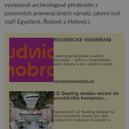
vyvozovali archeologové především z
písemných pramenů jiných národů, jakými byli
staří Egypťané, Řekové a Hebrejci.
ROUDNICKÉ VINOBRANÍ
Letos poprvé podle nového
konceptu – přímo v historickém
jádru města a pro všechny zcela
zdarma. Hlavní program se
odehraje na Karlově a Husově
náměstí. Návštěvníci se mohou těšit
na víno, burčák, pes...
epochanacestach.cz
LD Seating dodala sezení do
prestižního komplexu
MediaCityUK v Salfordu
Společnost LD Seating dodala na
míru navržené sezení pro dvě
výjimečné realizace kanceláří v
areálu MediaCityUK v anglickém
Salfordu – konkrétně do budov Blue