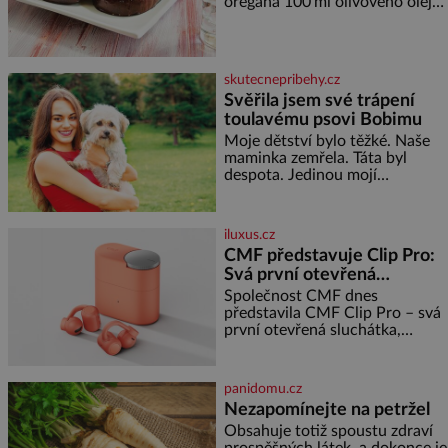
oregana 100 ml olivového oleje
vás ohromí nejen svými plážemi
sůl Postup Na mírně rozpálený
s bílým pískem jako v Karibiku,
gril nebo do grilovací hliníkové
ale i divokou krajinou, také
misky narovnejte nasucho
bohatou historií i
kolečka lilku.
luxusem.Zjistěte,
skutecnepribehy.cz
Svěřila jsem své trápení
toulavému psovi Bobimu
Moje dětství bylo těžké. Naše
maminka zemřela. Táta byl
despota. Jedinou mojí
spřízněnou duší se stal toulavý
pejsek Bobi. Doma jsem jako
dítě měla peklo. Maminka
iluxus.cz
zemřela, když jsem byla ještě
CMF představuje Clip Pro:
malá. Otec hodně pil a často
Svá první otevřená
dokázal propít skoro celou
sluchátka
výplatu. Čtyři roky jsem chodila
Společnost CMF dnes
do školy u nás na vesnici. Měli
představila CMF Clip Pro – svá
mě tam rádi, protože
první otevřená sluchátka,
vytvořená s cílem nabídnout
zážitek z poslechu, který působí
stejně přirozeně, jako zní. CMF
panidomu.cz
Clip Pro jsou navržena pro lid
Nezapomínejte na petržel
Obsahuje totiž spoustu zdraví