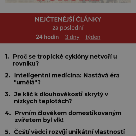
NEJČTENĚJŠÍ ČLÁNKY
za poslední
24 hodin
3 dny
týden
1.
Proč se tropické cyklóny netvoří u
rovníku?
2.
Inteligentní medicína: Nastává éra
"umělá"?
3.
Je klíč k dlouhověkosti skrytý v
nízkých teplotách?
4.
Prvním člověkem domestikovaným
zvířetem byl vlk!
5.
Čeští vědci rozvíjí unikátní vlastnosti