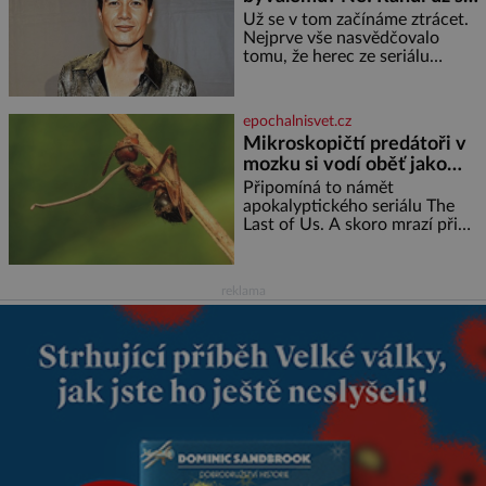
jiným!
sebevědomé a prosperující
Už se v tom začínáme ztrácet.
židovské komunity. Brněnská
Nejprve vše nasvědčovalo
Velká synagoga byla slavnostně
tomu, že herec ze seriálu
otevřena v roce
Kamarádi, Daniel Krejčík (32),
se po krachu manželství s
ředitelem školy Jiřím
epochalnisvet.cz
Vymětalem (43) vrátí ke svému
Mikroskopičtí predátoři v
bývalému p
mozku si vodí oběť jako
loutku
Připomíná to námět
apokalyptického seriálu The
Last of Us. A skoro mrazí při
představě, že podobné horory
probíhají v přírodě běžně – s
tím rozdílem, že nejde pouze o
reklama
infekce parazitickou houbou a
že predátor dokáže ovládat jen
vývojově nesrovnatelně
jednodušší živočichy, než je
člověk. Najít skutečné zombie
není nic nemožného ani v naší
přírodě.