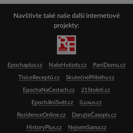
Navštivte také naše další internetové
projekty:
Epochaplus.cz
NašeHvězdy.cz
PaníDomu.cz
TisíceReceptů.cz
SkutečnéPříběhy.cz
EpochaNaCestach.cz
21Stoleti.cz
EpochálníSvět.cz
iLuxus.cz
RezidenceOnline.cz
DarujteČasopis.cz
HistoryPlus.cz
NejsemSama.cz