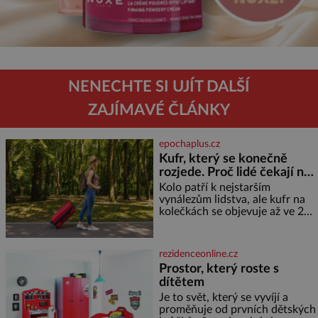
NENECHTE SI UJÍT DALŠÍ
ZAJÍMAVÉ ČLÁNKY
epochaplus.cz
Kufr, který se konečně
rozjede. Proč lidé čekají na
kolečka téměř pět tisíc let?
Kolo patří k nejstarším
vynálezům lidstva, ale kufr na
kolečkách se objevuje až ve 20.
století. Po tisíce let lidé vláčejí
těžká zavazadla v rukou, na
zádech nebo je nakládají na
rezidenceonline.cz
povozy. Stačí přitom jediný
Prostor, který roste s
nápad, připevnit ke kufru
dítětem
kolečka. Jenže právě ten nikdo
dlouho nedostane. Až jednou se
Je to svět, který se vyvíjí a
na letišti ozve věta, která změní
proměňuje od prvních dětských