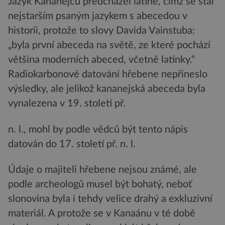
Jazyk Kananejců předcházel latině, čímž se stal
nejstarším psaným jazykem s abecedou v
historii, protože to slovy Davida Vainstuba:
„byla první abeceda na světě, ze které pochází
většina moderních abeced, včetně latinky.“
Radiokarbonové datování hřebene nepřineslo
výsledky, ale jelikož kananejská abeceda byla
vynalezena v 19. století př.
n. l., mohl by podle vědců být tento nápis
datován do 17. století př. n. l.
Údaje o majiteli hřebene nejsou známé, ale
podle archeologů musel být bohatý, neboť
slonovina byla i tehdy velice drahý a exkluzivní
materiál. A protože se v Kanaánu v té době