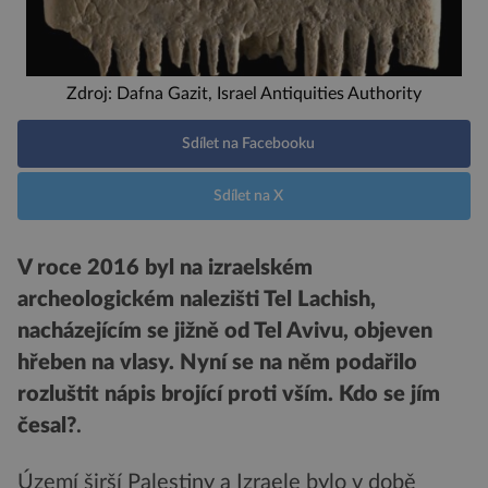
Zdroj: Dafna Gazit, Israel Antiquities Authority
Sdílet na Facebooku
Sdílet na X
V roce 2016 byl na izraelském
archeologickém nalezišti Tel Lachish,
nacházejícím se jižně od Tel Avivu, objeven
hřeben na vlasy. Nyní se na něm podařilo
rozluštit nápis brojící proti vším. Kdo se jím
česal?
.
Území širší Palestiny a Izraele bylo v době