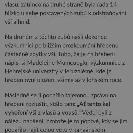
vlasů, zatímco na druhé straně byla řada 14
blízko u sebe postavených zubů k odstraňování
vší a hnid.
Na druhém z těchto zubů našli dokonce
výzkumníci po bližším prozkoumání hřebenu
částečné zbytky vší. Toho, že je na hřebeni
nápis, si Madeleine Mumcuoglu, výzkumnice z
Hebrejské univerzity v Jeruzalémě, kde je
hřeben nyní uložen, všimla až v loňském roce.
Následně se jí podařilo tajemnou zprávu na
hřebeni rozluštit, stálo tam:
„Ať tento kel
vykoření vši z vlasů a vousů.“
Vědci byli z
nálezu nadšení, protože je to poprvé, kdy se jim
podařilo najít celou větu v kanaánském