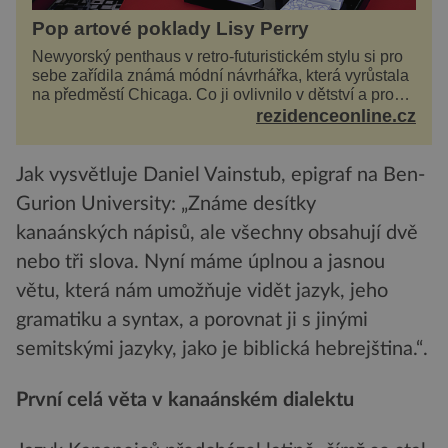
Pop artové poklady Lisy Perry
Newyorský penthaus v retro-futuristickém stylu si pro
sebe zařídila známá módní návrhářka, která vyrůstala
na předměstí Chicaga. Co ji ovlivnilo v dětství a proč
vypadá její domov právě takto? Interié...
rezidenceonline.cz
Jak vysvětluje Daniel Vainstub, epigraf na Ben-
Gurion University: „Známe desítky
kanaánských nápisů, ale všechny obsahují dvě
nebo tři slova. Nyní máme úplnou a jasnou
větu, která nám umožňuje vidět jazyk, jeho
gramatiku a syntax, a porovnat ji s jinými
semitskými jazyky, jako je biblická hebrejština.“.
První celá věta v kanaánském dialektu