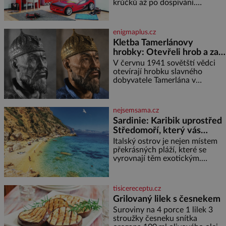
krůčků až po dospívání.
Správně navržený pokoj
podporuje bezpečí, kreativitu,
soustředění i odpočinek a
enigmaplus.cz
reaguje na každou etapu života
Kletba Tamerlánovy
a specifické potřeby dítěte. Pro
hrobky: Otevřeli hrob a za
nejmenší je klíčová
dva dny začala invaze do
jednoduchost, měkkost a
V červnu 1941 sovětští vědci
bezpečí, proto by pokoj
SSSR. Náhoda, nebo
otevírají hrobku slavného
miminka měl působit především
dobyvatele Tamerlána v
varování?
klidně a útulně. Předškolní věk
uzbeckém Samarkandu. O dva
je
dny později nacistické Německo
zahajuje operaci Barbarossa a
nejsemsama.cz
napadá Sovětský svaz. Shoda
Sardinie: Karibik uprostřed
dat je
Středomoří, který vás
okouzlí
Italský ostrov je nejen místem
překrásných pláží, které se
vyrovnají těm exotickým.
Najdete na něm i spousty
zajímavostí k objevování.
Fascinující stará malebná
tisicereceptu.cz
městečka či třeba dechberoucí
Grilovaný lilek s česnekem
útesy. Druhý největší italský
Suroviny na 4 porce 1 lilek 3
ostrov o velikosti přibližně
stroužky česneku snítka
jedné třetiny České republiky