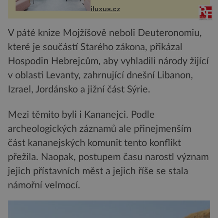
Tower a Orange Tower. Komplex
iluxus.cz
budov Media...
V páté knize Mojžíšově neboli Deuteronomiu,
které je součástí Starého zákona, přikázal
Hospodin Hebrejcům, aby vyhladili národy žijící
v oblasti Levanty, zahrnující dnešní Libanon,
Izrael, Jordánsko a jižní část Sýrie.
Mezi těmito byli i Kananejci. Podle
archeologických záznamů ale přinejmenším
část kananejských komunit tento konflikt
přežila. Naopak, postupem času narostl význam
jejich přístavních měst a jejich říše se stala
námořní velmocí.