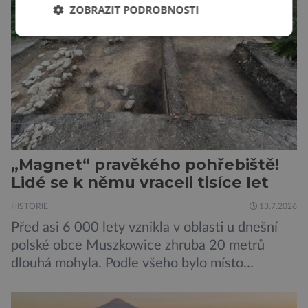
ZOBRAZIT PODROBNOSTI
čekal transport do […]
„Magnet“ pravěkého pohřebiště!
Lidé se k němu vraceli tisíce let
HISTORIE
13.7.2026
Před asi 6 000 lety vznikla v oblasti u dnešní
polské obce Muszkowice zhruba 20 metrů
dlouhá mohyla. Podle všeho bylo místo
vnímáno jako posvátné tisíce let. Experti tak
soudí z dalších, o dost mladších kruhových