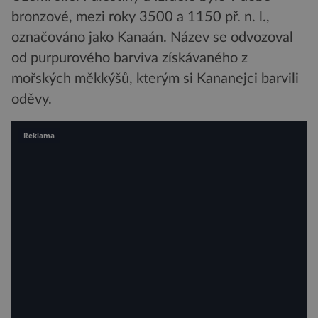
bronzové, mezi roky 3500 a 1150 př. n. l.,
označováno jako Kanaán. Název se odvozoval
od purpurového barviva získávaného z
mořských měkkýšů, kterým si Kananejci barvili
oděvy.
Reklama