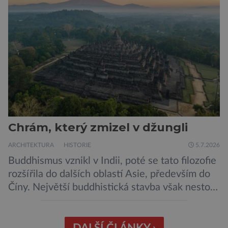
mohyl, které se nacházejí v ose té starší. Na
archeologických pracích se podíleli experti ze
Západočeské univerzity v Plzni, […]
Chrám, který zmizel v džungli
ARCHITEKTURA
HISTORIE
5.7.2026
Buddhismus vznikl v Indii, poté se tato filozofie
rozšířila do dalších oblastí Asie, především do
Číny. Největší buddhistická stavba však nestojí
ani v Říši středu, ani v bývalé perle britského
impéria. Nalezneme jej na Jávě, exotickém
ostrově, který patří Indonésii Velkolepý chrám
DALŠÍ ČLÁNKY ›