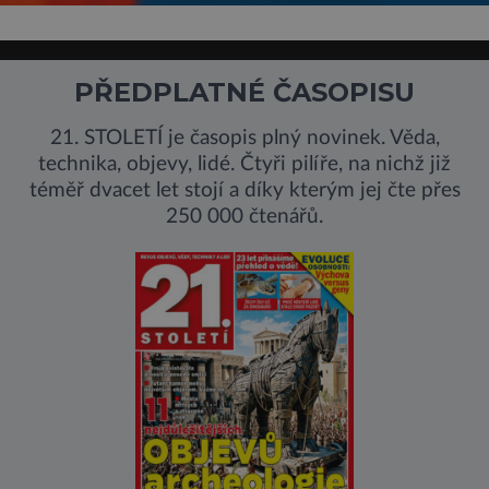
PŘEDPLATNÉ ČASOPISU
21. STOLETÍ je časopis plný novinek. Věda,
technika, objevy, lidé. Čtyři pilíře, na nichž již
téměř dvacet let stojí a díky kterým jej čte přes
250 000 čtenářů.