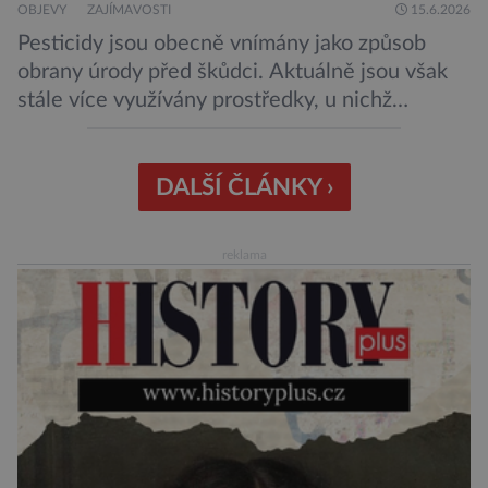
OBJEVY
ZAJÍMAVOSTI
15.6.2026
Pesticidy jsou obecně vnímány jako způsob
obrany úrody před škůdci. Aktuálně jsou však
stále více využívány prostředky, u nichž
nehrozí, že budou mít negativní vliv na životní
prostředí či potraviny. Říká se jim biologická
ochrana. Onu biologickou ochranu představují
DALŠÍ ČLÁNKY ›
například parazitické vosičky, které bývají
úspěšně aplikovány proti některým druhům
reklama
hmyzu. Takové vosičky jsou dosti malé, […]