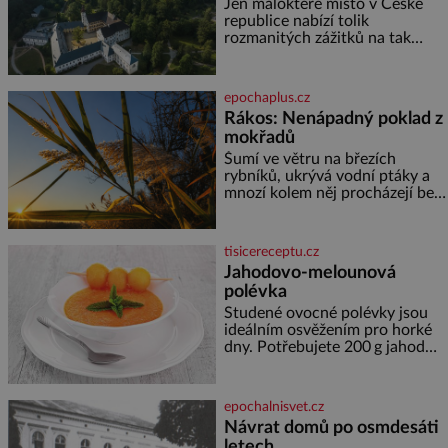
prameny
Jen málokteré místo v České
republice nabízí tolik
rozmanitých zážitků na tak
malém území jako údolí řeky
Desné v srdci Jeseníků. Během
jediného dne můžete
epochaplus.cz
nahlédnout do útrob jedné z
Rákos: Nenápadný poklad z
nejvýznamnějších vodních
mokřadů
elektráren v Evropě, vydat se na
horské hřebeny, projet se na
Šumí ve větru na březích
koloběžce a den zakončit
rybníků, ukrývá vodní ptáky a
poznáváním památek ve
mnozí kolem něj procházejí bez
Velkých Losinách nebo v
povšimnutí. Přesto právě rákos
termálním
pomáhal stavět domy, vyrábět
lodě, zapisovat první texty a
tisicereceptu.cz
inspiroval řadu pověstí. Tato
Jahodovo-melounová
skromná, ale užitečná rostlina
polévka
provází člověka už tisíce let.
Většina lidí vnímá rákos jen jako
Studené ovocné polévky jsou
obyčejnou kulisu letního
ideálním osvěžením pro horké
koupání. Stačí se však podívat
dny. Potřebujete 200 g jahod
600 g žlutého melounu 100 ml
sladkého dezertního vína 50 g
cukru krystal 1 lžíci medu 200 g
epochalnisvet.cz
zakysané sm
Návrat domů po osmdesáti
letech