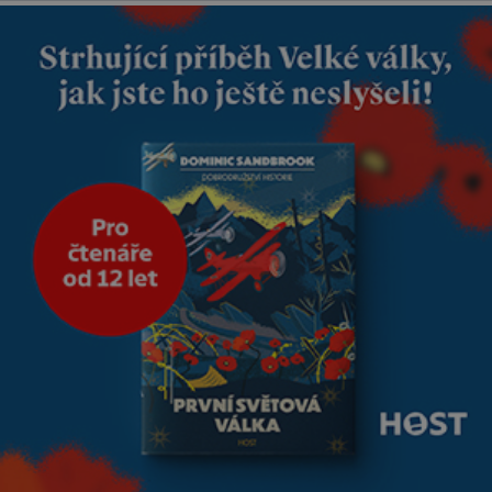
tříměsíčního chlapečka s
modrou filcovou čapkou, z níž
se draly blonďaté vlásky. Fakt,
že jsou těla dávných lidí
nesmírně dobře zachovalá,
přičítají odborníci zdejším
klimatickým podmínkám.
Sucho, prosolené písky a
extrémně