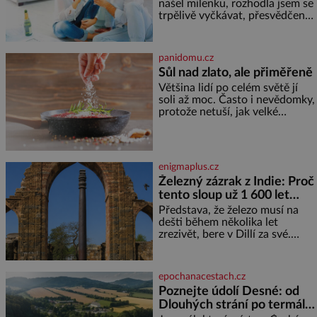
našel milenku, rozhodla jsem se
trpělivě vyčkávat, přesvědčena,
že se dříve či později vrátí k
rodině. Možná je to jedna z
nejtěžších věcí na světě. Ale
panidomu.cz
každý, kdo s tím má nějaké
Sůl nad zlato, ale přiměřeně
zkušenosti, se zapřísahá, že
Většina lidí po celém světě jí
pokud odpustíte, znatelně se
soli až moc. Často i nevědomky,
vám uleví. Když se ke mně
protože netuší, jak velké
doneslo, že si manžel pořídil
množství se jí skrývá v
milenku,
průmyslově vyráběných
potravinách, dokonce i těch
sladkých. Sůl je zdravá Ale v
enigmaplus.cz
ani ne třetinovém množství, než
Železný zázrak z Indie: Proč
je pro většinu populace běžné.
tento sloup už 1 600 let
Její základní složky– sodík a
chlór – jsou zásadní pro
nezná rez?
Představa, že železo musí na
správné hospodaření
dešti během několika let
zrezivět, bere v Dillí za své.
Uprostřed komplexu Qutb stojí
více než sedm metrů vysoký
železný sloup, který už přibližně
epochanacestach.cz
1 600 let odolává počasí
Poznejte údolí Desné: od
Dlouhých strání po termální