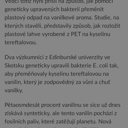
Vědci totiž nyní přišli na způsob, jak pomocí
geneticky upravených bakterií přeměnit
plastový odpad na vanilkové aroma. Studie, na
kterých stavěli, představily způsob, jak rozložit
plastové lahve vyrobené z PET na kyselinu
tereftalovou.
Dva výzkumníci z Edinburské univerzity ve
Skotsku geneticky upravili bakterie E. coli tak,
aby přeměňovaly kyselinu tereftalovou na
vanilin, který je zodpovědný za vůni a chuť
vanilky.
Pětaosmdesát procent vanilinu se sice už dnes
získává synteticky, ale tento vanilin pochází z
fosilních paliv, které zatěžují planetu. Nová