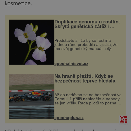
kosmetice.
Duplikace genomu u rostlin:
Skrytá genetická zátěž i
evoluční výhoda
Představte si, že by se rostlina
jednou ráno probudila a zjistila, že
má svůj genetický manuál celý
dvakrát. Přesně to se občas v
přírodě stane – a podle nového
výzkumu to může být pro druhy
epochalnisvet.cz
vstupenka...
Na hraně přežití. Když se
bezpečnost teprve hledala
Až do nedávna se na bezpečnost ve
Formuli 1 příliš nehledělo a nehody
se jen vršily. Řada pilotů to poznala
na vlastní kůži, často s trvalými
následky nebo bohužel i ztrátou
života. Dnes nepochopiteln...
epochaplus.cz