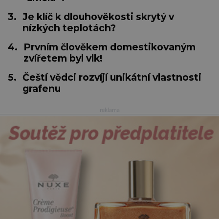
3.
Je klíč k dlouhověkosti skrytý v
nízkých teplotách?
4.
Prvním člověkem domestikovaným
zvířetem byl vlk!
5.
Čeští vědci rozvíjí unikátní vlastnosti
grafenu
reklama