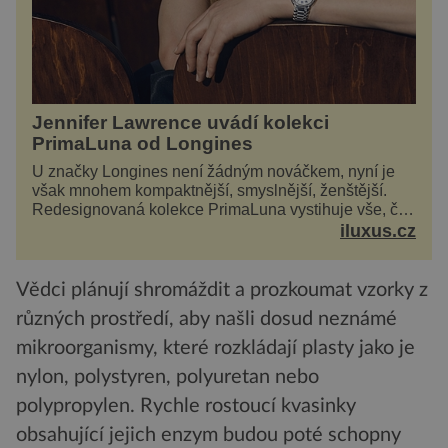
Jennifer Lawrence uvádí kolekci
PrimaLuna od Longines
U značky Longines není žádným nováčkem, nyní je
však mnohem kompaktnější, smyslnější, ženštější.
Redesignovaná kolekce PrimaLuna vystihuje vše, čím
je značka Longines dnes a čím byla i před sto
iluxus.cz
dvacet...
Vědci plánují shromáždit a prozkoumat vzorky z
různých prostředí, aby našli dosud neznámé
mikroorganismy, které rozkládají plasty jako je
nylon, polystyren, polyuretan nebo
polypropylen. Rychle rostoucí kvasinky
obsahující jejich enzym budou poté schopny