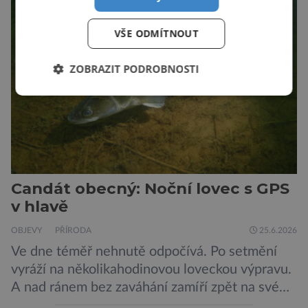
potřeby, které by mohly kůži ochránit před
mnoha nepříznivými vlivy prostředí. A Jižní
VŠE ODMÍTNOUT
Korea se v tomto ujímá vedení… „Jako
výzkumníci […]
ZOBRAZIT PODROBNOSTI
Candát obecný: Noční lovec s GPS
v hlavě
OBJEVY
PŘÍRODA
25.6.2026
Ve dne téměř nehnutě odpočívá. Po setmění
vyráží na několikahodinovou loveckou výpravu.
A nad ránem bez zaváhání zamíří zpět na své
oblíbené místo. Nový výzkum českých vědců