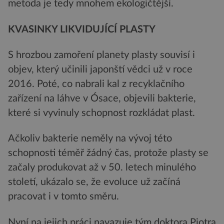
metoda je tedy mnohem ekologičtější.
KVASINKY LIKVIDUJÍCÍ PLASTY
S hrozbou zamoření planety plasty souvisí i
objev, který učinili japonští vědci už v roce
2016. Poté, co nabrali kal z recyklačního
zařízení na láhve v Ósace, objevili bakterie,
které si vyvinuly schopnost rozkládat plast.
Ačkoliv bakterie neměly na vývoj této
schopnosti téměř žádný čas, protože plasty se
začaly produkovat až v 50. letech minulého
století, ukázalo se, že evoluce už začíná
pracovat i v tomto směru.
Nyní na jejich práci navazuje tým doktora Piotra