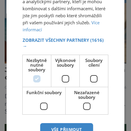
živočichy, než je člověk. Najít skutečné zombie
a analytickými partnery, kteří je mohou
není nic nemožného ani v naší přírodě. Stačí […]
kombinovat s dalšími informacemi, které
jste jim poskytli nebo které shromáždili
při vašem používání jejich služeb.
Více
informací
ZOBRAZIT VŠECHNY PARTNERY
(1616)
→
Nezbytně
Výkonové
Soubory
nutné
soubory
cílení
Jižní Korea udává směr v inovacích
soubory
ochrany proti slunci
OBJEVY
ZAJÍMAVOSTI
30.6.2026
Funkční soubory
Nezařazené
Dříve bylo na opalovací krémy nahlíženo jako
soubory
na něco, co člověk použije na dovolené u moře.
S oteplujícím se klimatem a znečištěním
ovzduší začínají vědci o opalovacích krémech
přemýšlet jinak, jako o přípravcích denní
VŠE PŘIJMOUT