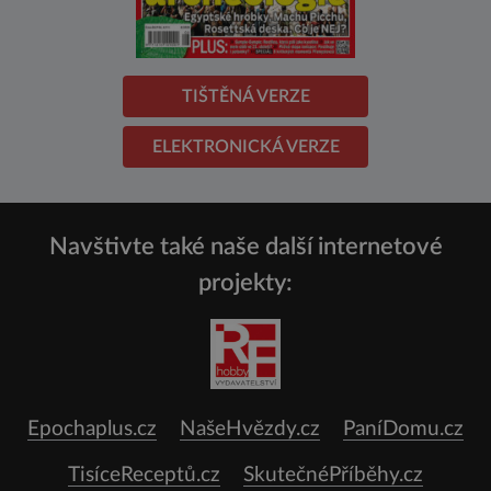
TIŠTĚNÁ VERZE
ELEKTRONICKÁ VERZE
Navštivte také naše další internetové
projekty:
Epochaplus.cz
NašeHvězdy.cz
PaníDomu.cz
TisíceReceptů.cz
SkutečnéPříběhy.cz