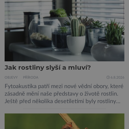
Jak rostliny slyší a mluví?
OBJEVY
PŘÍRODA
6.8.2026
Fytoakustika patří mezi nové vědní obory, které
zásadně mění naše představy o životě rostlin.
Ještě před několika desetiletími byly rostliny
považovány za tiché a pasivní organismy, které
pouze reagují na změny prostředí. Moderní
výzkum však ukazuje, že skutečnost je mnohem