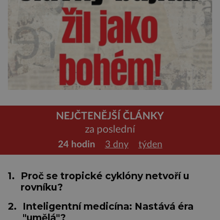
NEJČTENĚJŠÍ ČLÁNKY
za poslední
24 hodin
3 dny
týden
1.
Proč se tropické cyklóny netvoří u
rovníku?
2.
Inteligentní medicína: Nastává éra
"umělá"?