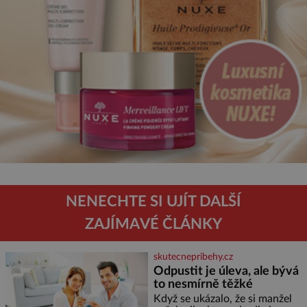
NENECHTE SI UJÍT DALŠÍ
ZAJÍMAVÉ ČLÁNKY
skutecnepribehy.cz
Odpustit je úleva, ale bývá
to nesmírně těžké
Když se ukázalo, že si manžel