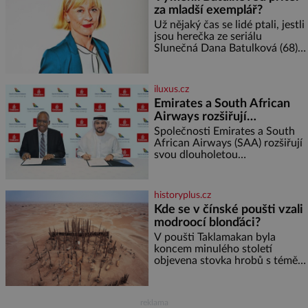
za mladší exemplář?
kukuřice ✿ ½ okurky ✿ 2
rajčata Zálivka: ✿ 4 lžíce
Už nějaký čas se lidé ptali, jestli
olivového oleje ✿ 1 lžíci
jsou herečka ze seriálu
citronové šťávy ✿ ½ stroužku
Slunečná Dana Batulková (68) a
její partner, režisér Ondřej Zajíc
(56), ještě vůbec spolu. Herečka
od sebe přítele od samého
iluxus.cz
začátku odhán
Emirates a South African
Airways rozšiřují
partnerství. Cestujícím
Společnosti Emirates a South
nově zpřístupní dalších
African Airways (SAA) rozšiřují
svou dlouholetou
devět destinací v jižní a
codesharovou spolupráci. Nová
střední Africe
reciproční dohoda zpřístupní
cestujícím devět dalších
historyplus.cz
destinací v jižní a střední Africe
Kde se v čínské poušti vzali
a u
modroocí blonďáci?
V poušti Taklamakan byla
koncem minulého století
objevena stovka hrobů s téměř
netknutými mumiemi. Všichni
mrtví byli pohřbeni s úctou a
četnými milodary. Asi nejvíc
reklama
přitom vědce zaujal hrob