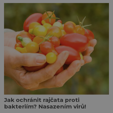
ukazuje, že candát obecný má mnohem lepší
orientační schopnosti, než si biologové dosud
mysleli. Vědci z Biologického centra Akademie
věd ČR sledovali pohyb candátů v jihočeské
nádrži Římov […]
Jak ochránit rajčata proti
bakteriím? Nasazením virů!