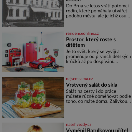
Do Brna se letos vrátí potomci
rodin, které pomáhaly utvářet
podobu města, ale jejichž osudy
dramaticky přerušila druhá
světová válka. Příběhy rodů
Placzek, Löw-Beer, Fuhrmann,
rezidenceonline.cz
Kohn a Stiassni se stanou
Prostor, který roste s
jednou z hlavních
dítětem
dramaturgických linií festivalu
židovské kultury ŠTETL FEST
Je to svět, který se vyvíjí a
2026. Některé návraty nejsou
proměňuje od prvních dětských
jednoduché. Místa, která si
krůčků až po dospívání.
člověk pamatuje z rodinných
Správně navržený pokoj
vyprávění, už dávno
podporuje bezpečí, kreativitu,
soustředění i odpočinek a
nejsemsama.cz
reaguje na každou etapu života
Vrstvený salát do skla
a specifické potřeby dítěte. Pro
Salát na cesty i do práce
nejmenší je klíčová
můžete různě obměňovat podle
jednoduchost, měkkost a
toho, co máte doma. Zálivkou
bezpečí, proto by pokoj
ho zalijte až těsně před
miminka měl působit především
podáváním, aby zeleninu
klidně a útulně. Předškolní věk
nerozmočila. Na 2 porce
je
potřebujete: ✿ 1/4 ledového
nasehvezdy.cz
nebo jiného salátu (římský salát,
Vyměnil Batulkovou přítel
polníček…) ✿ 1 malá konzerva