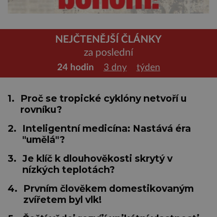
NEJČTENĚJŠÍ ČLÁNKY
za poslední
24 hodin
3 dny
týden
1.
Proč se tropické cyklóny netvoří u
rovníku?
2.
Inteligentní medicína: Nastává éra
"umělá"?
3.
Je klíč k dlouhověkosti skrytý v
nízkých teplotách?
4.
Prvním člověkem domestikovaným
zvířetem byl vlk!