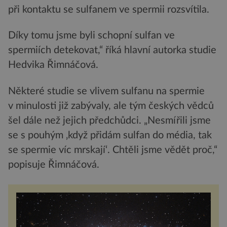
při kontaktu se sulfanem ve spermii rozsvítila.
Díky tomu jsme byli schopní sulfan ve
spermiích detekovat,“ říká hlavní autorka studie
Hedvika Řimnáčová.
Některé studie se vlivem sulfanu na spermie
v minulosti již zabývaly, ale tým českých vědců
šel dále než jejich předchůdci. „Nesmířili jsme
se s pouhým ‚když přidám sulfan do média, tak
se spermie víc mrskají‘. Chtěli jsme vědět proč,“
popisuje Řimnáčová.