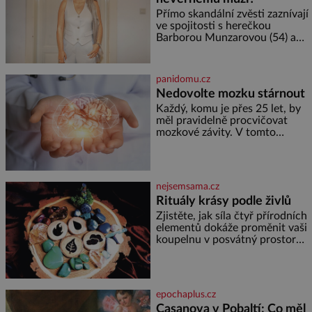
se spojí s dalšími desítkami tisíc
příslušnic svého včelstva,
Přímo skandální zvěsti zaznívají
vznikne jeden z
ve spojitosti s herečkou
nejdokonalejších organismů
Barborou Munzarovou (54) a
hercem Martinem Trnavským
(56). Munzarová měla být totiž
viděna s jakýmsi sympaťákem, s
panidomu.cz
nímž se velmi družně, až d
Nedovolte mozku stárnout
Každý, komu je přes 25 let, by
měl pravidelně procvičovat
mozkové závity. V tomto
období se totiž začíná
zhoršovat paměť. Možná máte
problém vzpomenout si na
jméno kolegy z práce. Nebo
nejsemsama.cz
marně v paměti lovíte název
Rituály krásy podle živlů
knížky, kterou jste nedávno
přečetli. Je to opravdu tak, s
Zjistěte, jak síla čtyř přírodních
věkem jako kdyby se paměť
elementů dokáže proměnit vaši
rozhodla stávkovat. Cvičte
koupelnu v posvátný prostor
pro omlazení těla i zklidnění
unavené mysli. Jak pečovat o
pleť a tělo v souladu s
hvězdami? Každá z nás v sobě
epochaplus.cz
nese otisk vesmíru, který se
Casanova v Pobaltí: Co měl
projevuje nejen v naší povaze,