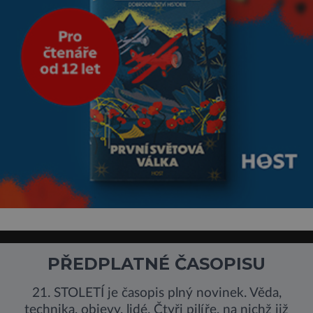
PŘEDPLATNÉ ČASOPISU
21. STOLETÍ je časopis plný novinek. Věda,
technika, objevy, lidé. Čtyři pilíře, na nichž již