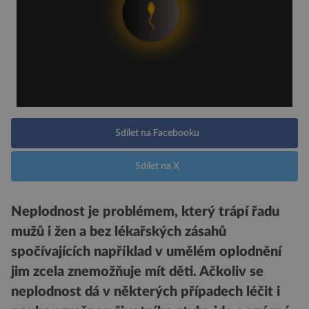
Sdílet na Facebooku
Sdílet na X
Neplodnost je problémem, který trápí řadu
mužů i žen a bez lékařských zásahů
spočívajících například v umělém oplodnění
jim zcela znemožňuje mít děti. Ačkoliv se
neplodnost dá v některých případech léčit i