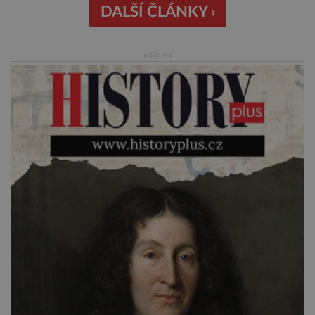
chodí chronicky pozdě, možná úplně nemohou.
DALŠÍ ČLÁNKY ›
Jaké jsou nejčastější příčiny nedochvilnosti? A
dá se s ní bojovat? […]
reklama