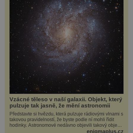
Vzácné těleso v naší galaxii. Objekt, který
pulzuje tak jasně, že mění astronomii
Představte si hvězdu, která pulzuje rádiovými vlnami s
takovou pravidelností, že byste podle ní mohli řídit
hodinky. Astronomové nedávno objevili takový objekt
v naší vlastní galaxii, ale jeho chování...
enigmaplus.cz