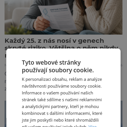
Každý 25. z nás nosí v genech
skryté riziko. Většina o něm nikdy
neuslyší
Tyto webové stránky
MEDICÍNA
30.7.2026
používají soubory cookie.
Geny jsou zvláštní archiv. Pamatují si příběhy
K personalizaci obsahu, reklam a analýze
našich předků po tisíce generací a občas v nich
návštěvnosti používáme soubory cookie.
zůstane i chyba, která se tiše dědí dál. Je
Informace o vašem používání našich
nenápadná. Nepůsobí bolest ani únavu. Člověk
stránek také sdílíme s našimi reklamními
o ní nemusí vědět celý život. Přesto může
a analytickými partnery, kteří je mohou
jednou rozhodnout o zdraví jeho dítěte. Právě
kombinovat s dalšími informacemi, které
to je případ řady dědičných onemocnění,
jste jim poskytli nebo které shromáždili
například cystické fibrózy, […]
při vašem používání jejich služeb.
Více