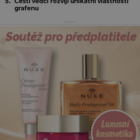
5.
Čeští vědci rozvíjí unikátní vlastnosti
grafenu
reklama