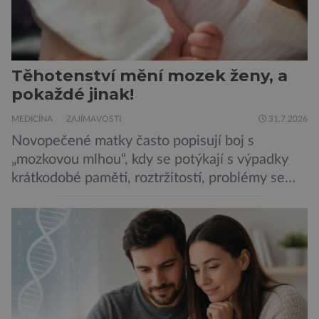
Těhotenství mění mozek ženy, a
pokaždé jinak!
MEDICÍNA
ZAJÍMAVOSTI
31.7.2026
Novopečené matky často popisují boj s
„mozkovou mlhou“, kdy se potýkají s výpadky
krátkodobé paměti, roztržitostí, problémy se
vyjádřit či neschopností udržet pozornost. Tyto
obtíže byly dlouhou dobu připisovány
nedostatku spánku a stresu při péči o
novorozence. Nyní se však ukazuje, že za tím
stojí změny v mozku vyvolané těhotenstvím!
Poporodní mozková mlha, v angličtině […]