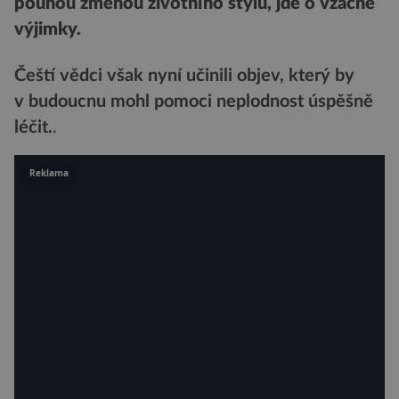
pouhou změnou životního stylu, jde o vzácné
výjimky.
Čeští vědci však nyní učinili objev, který by
v budoucnu mohl pomoci neplodnost úspěšně
léčit.
.
Reklama