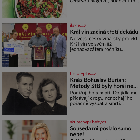
čerstvou bagetku, bude chutnat
jedna báseň. Suroviny 250 g
vaší oblíbené čočky 150 g
cherry rajčátek 1 velká červená
cibule 2 lžíce
iluxus.cz
Král vín začíná třetí dekádu
Největší český vinařský projekt
Král vín ve svém již
jednadvacátém ročníku
představil nejlepší domácí vína.
Ta vybírala odborná porota z
celkem 1260 vzorků od 157
vinařů. Král vín, který se – i pře
historyplus.cz
Kněz Bohuslav Burian:
Metody StB byly horší než
gestapácké trýznění
Ponižují ho a mlátí. Do jídla mu
přidávají drogy, nenechají ho
pořádně vyspat a smrtí
vyhrožují i jeho nejbližším.
Burian kruté týrání nevydrží a
estébákům podepíše všechno,
skutecnepribehy.cz
co po něm chtějí. Svým
Souseda mi poslalo samo
podpisem jim potvrdí také to, že
nebe!
na něj během výslechů nikdo