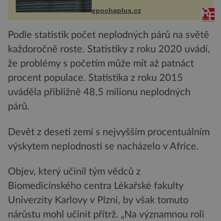
života. Dnes nepochopiteln...
epochaplus.cz
Podle statistik počet neplodných párů na světě
každoročně roste. Statistiky z roku 2020 uvádí,
že problémy s početím může mít až patnáct
procent populace. Statistika z roku 2015
uváděla přibližně 48,5 milionu neplodných
párů.
Devět z deseti zemí s nejvyšším procentuálním
výskytem neplodnosti se nacházelo v Africe.
Objev, který učinil tým vědců z
Biomedicínského centra Lékařské fakulty
Univerzity Karlovy v Plzni, by však tomuto
nárůstu mohl učinit přítrž. „Na významnou roli