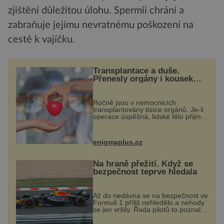
zjištění důležitou úlohu. Spermii chrání a
zabraňuje jejímu nevratnému poškození na
cestě k vajíčku.
Transplantace a duše.
Přenesly orgány i kousek
osobnosti dárce?
Ročně jsou v nemocnicích
transplantovány tisíce orgánů. Je-li
operace úspěšná, lidské tělo přijme
darovaný orgán za své a pacient
může vést plnohodnotný život. Ale
co když při transplantaci
enigmaplus.cz
nepřijímám...
Na hraně přežití. Když se
bezpečnost teprve hledala
Až do nedávna se na bezpečnost ve
Formuli 1 příliš nehledělo a nehody
se jen vršily. Řada pilotů to poznala
na vlastní kůži, často s trvalými
následky nebo bohužel i ztrátou