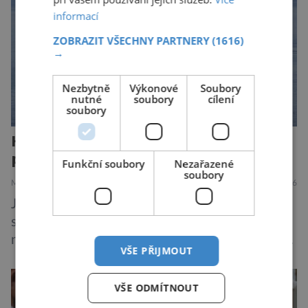
informací
ZOBRAZIT VŠECHNY PARTNERY
(1616)
→
Nezbytně
Výkonové
Soubory
nutné
soubory
cílení
soubory
Hantavirus útočí, hrozí nová
pandemie?
Funkční soubory
Nezařazené
soubory
MEDICÍNA
ZAJÍMAVOSTI
28.7.2026
Je známou pravdou, že se na výletních lodích
snadno šíří gastrointestinální infekce, jako je
norovirus či E. coli, případně respirační infekce,
VŠE PŘIJMOUT
jak tomu bylo na počátku pandemie covidu.
Ovšem slyšet o prvním ohnisku hantaviru na
VŠE ODMÍTNOUT
výletní lodi bylo znepokojivé i pro odborníky.