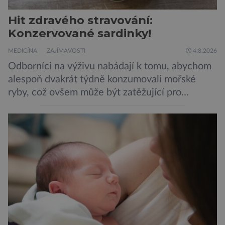
Hit zdravého stravování:
Konzervované sardinky!
MEDICÍNA
ZAJÍMAVOSTI
4.8.2026
Odborníci na výživu nabádají k tomu, abychom
alespoň dvakrát týdně konzumovali mořské
ryby, což ovšem může být zatěžující pro
peněženku. Dobrou zprávou je, že hvězdou
doporučení se nyní staly konzervované
sardinky, které si může dovolit opravdu každý
„Místo toho, aby poskytovaly izolované
mononutrienty, jsou rybí konzervy kompletní
potravinou,“ říká nutriční specialista Colin
Robertson a zdůrazňuje […]