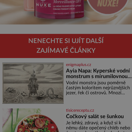
NENECHTE SI UJÍT DALŠÍ
ZAJÍMAVÉ ČLÁNKY
enigmaplus.cz
Ayia Napa: Kyperské vodní
monstrum s mírumilovnou
povahou
Vodní monstra jsou poměrně
častým koloritem nejrůznějších
jezer, řek či ostrovů. Mnozí
skeptici to přikládají hlavně
snaze dané místo zviditelnit a
přitáhnout k němu pozornost
tisicereceptu.cz
záhadám nakloněných turi
Čočkový salát se šunkou
Je lehký, zdravý, a když si k
němu dáte opečený chléb nebo