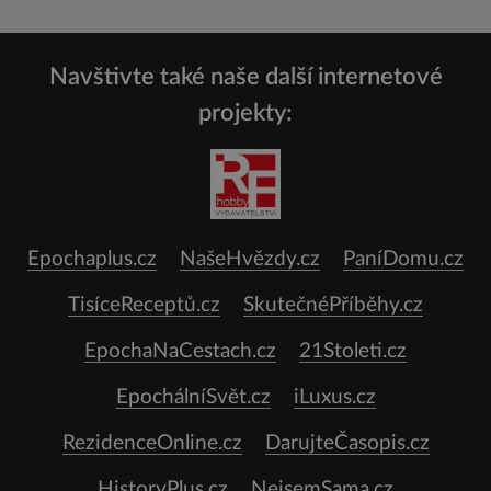
Navštivte také naše další internetové
projekty:
Epochaplus.cz
NašeHvězdy.cz
PaníDomu.cz
TisíceReceptů.cz
SkutečnéPříběhy.cz
EpochaNaCestach.cz
21Stoleti.cz
EpochálníSvět.cz
iLuxus.cz
RezidenceOnline.cz
DarujteČasopis.cz
HistoryPlus.cz
NejsemSama.cz