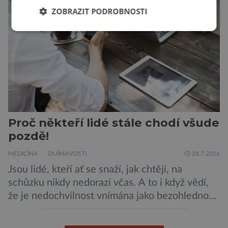
Zdá se, že nebezpečí bylo prozatím zažehnáno.
ZOBRAZIT PODROBNOSTI
Máme se bát nové pandemie? Hantavirus […]
Proč někteří lidé stále chodí všude
pozdě!
MEDICÍNA
ZAJÍMAVOSTI
28.7.2026
Jsou lidé, kteří ať se snaží, jak chtějí, na
schůzku nikdy nedorazí včas. A to i když vědí,
že je nedochvilnost vnímána jako bezohlednost
či projev nedostatečné úcty k protistraně.
Nejnovější průzkumy ukazují, že za to lidé, kteří