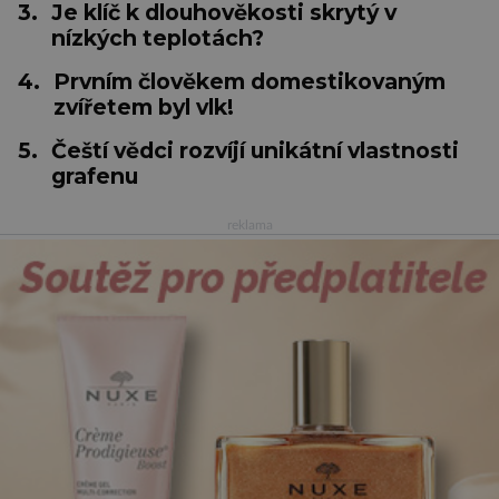
3.
Je klíč k dlouhověkosti skrytý v
nízkých teplotách?
4.
Prvním člověkem domestikovaným
zvířetem byl vlk!
5.
Čeští vědci rozvíjí unikátní vlastnosti
grafenu
reklama