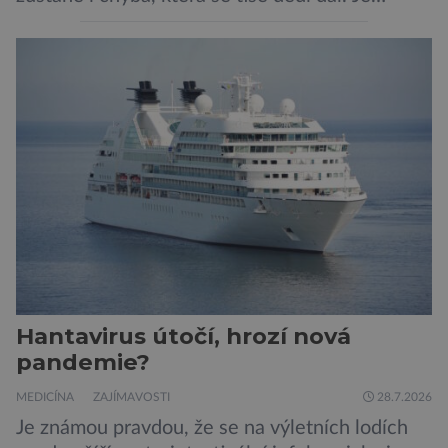
nenápadná. Nepůsobí bolest ani únavu. Člověk
o ní nemusí vědět celý život. Přesto může
jednou rozhodnout o zdraví jeho dítěte. Právě
to je případ řady dědičných onemocnění,
například cystické fibrózy, […]
Hantavirus útočí, hrozí nová
pandemie?
MEDICÍNA
ZAJÍMAVOSTI
28.7.2026
Je známou pravdou, že se na výletních lodích