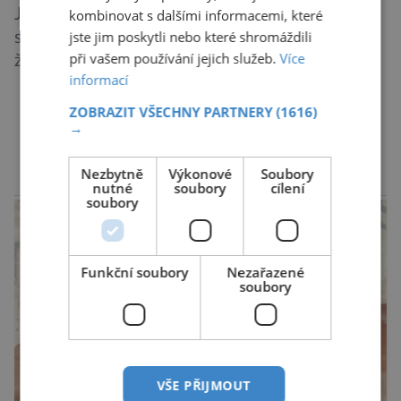
Jsou lidé, kteří ať se snaží, jak chtějí, na
kombinovat s dalšími informacemi, které
jste jim poskytli nebo které shromáždili
schůzku nikdy nedorazí včas. A to i když vědí,
při vašem používání jejich služeb.
Více
že je nedochvilnost vnímána jako bezohlednost
informací
či projev nedostatečné úcty k protistraně.
Nejnovější průzkumy ukazují, že za to lidé, kteří
ZOBRAZIT VŠECHNY PARTNERY
(1616)
→
chodí chronicky pozdě, možná úplně nemohou.
DALŠÍ ČLÁNKY ›
Jaké jsou nejčastější příčiny nedochvilnosti? A
Nezbytně
Výkonové
Soubory
dá se s ní bojovat? […]
nutné
soubory
cílení
reklama
soubory
Funkční soubory
Nezařazené
soubory
VŠE PŘIJMOUT