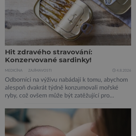
Hit zdravého stravování:
Konzervované sardinky!
MEDICÍNA
ZAJÍMAVOSTI
4.8.2026
Odborníci na výživu nabádají k tomu, abychom
alespoň dvakrát týdně konzumovali mořské
ryby, což ovšem může být zatěžující pro
peněženku. Dobrou zprávou je, že hvězdou
doporučení se nyní staly konzervované
sardinky, které si může dovolit opravdu každý
„Místo toho, aby poskytovaly izolované
mononutrienty, jsou rybí konzervy kompletní