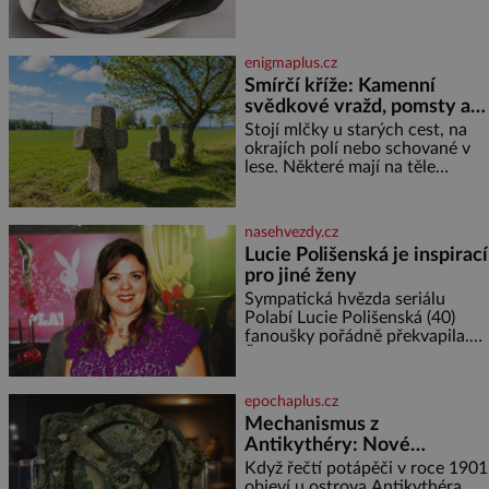
semínek 1 lžíce medu Postup
Do misky či přímo do skleniček
nasypeme chia semí
enigmaplus.cz
Smírčí kříže: Kamenní
svědkové vražd, pomsty a
dávných vin
Stojí mlčky u starých cest, na
okrajích polí nebo schované v
lese. Některé mají na těle
vytesaný meč, jiné sekeru, v
dalším případě jde jen o prostý
kříž. Na první pohled vypadají
nasehvezdy.cz
jako zapomenuté nábo
Lucie Polišenská je inspirací
pro jiné ženy
Sympatická hvězda seriálu
Polabí Lucie Polišenská (40)
fanoušky pořádně překvapila.
Žena, která je známa svou
přirozeností a na okázalou
módu si příliš nepotrpí, se
epochaplus.cz
vůbec poprvé postavila před
Mechanismus z
objekti
Antikythéry: Nové
výzkumy odhalují další
Když řečtí potápěči v roce 1901
překvapení o starověkém
objeví u ostrova Antikythéra