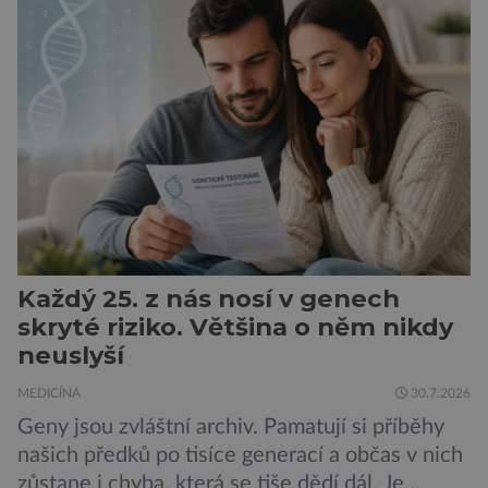
nedostatku spánku a stresu při péči o
novorozence. Nyní se však ukazuje, že za tím
stojí změny v mozku vyvolané těhotenstvím!
Poporodní mozková mlha, v angličtině […]
Každý 25. z nás nosí v genech
skryté riziko. Většina o něm nikdy
neuslyší
MEDICÍNA
30.7.2026
Geny jsou zvláštní archiv. Pamatují si příběhy
našich předků po tisíce generací a občas v nich
zůstane i chyba, která se tiše dědí dál. Je