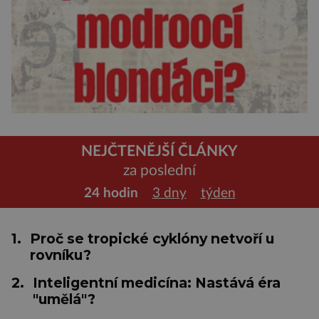
NEJČTENĚJŠÍ ČLÁNKY
za poslední
24 hodin
3 dny
týden
1.
Proč se tropické cyklóny netvoří u
rovníku?
2.
Inteligentní medicína: Nastává éra
"umělá"?