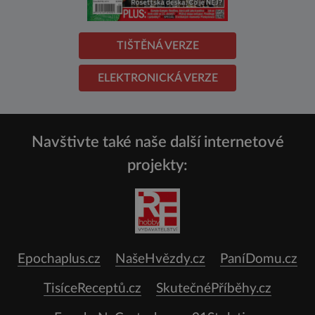
TIŠTĚNÁ VERZE
ELEKTRONICKÁ VERZE
Navštivte také naše další internetové
projekty:
Epochaplus.cz
NašeHvězdy.cz
PaníDomu.cz
TisíceReceptů.cz
SkutečnéPříběhy.cz