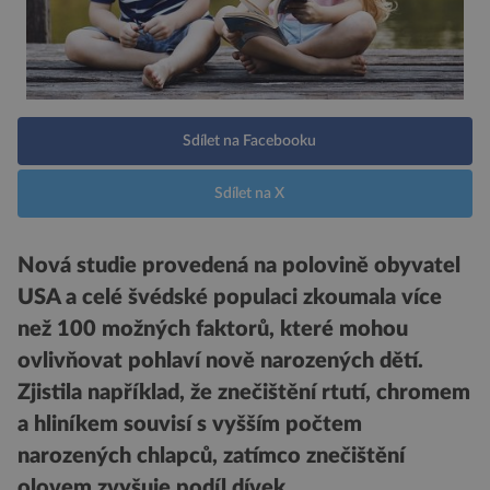
Sdílet na Facebooku
Sdílet na X
Nová studie provedená na polovině obyvatel
USA a celé švédské populaci zkoumala více
než 100 možných faktorů, které mohou
ovlivňovat pohlaví nově narozených dětí.
Zjistila například, že znečištění rtutí, chromem
a hliníkem souvisí s vyšším počtem
narozených chlapců, zatímco znečištění
olovem zvyšuje podíl dívek.