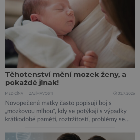
potravinou,“ říká nutriční specialista Colin
Robertson a zdůrazňuje […]
Těhotenství mění mozek ženy, a
pokaždé jinak!
MEDICÍNA
ZAJÍMAVOSTI
31.7.2026
Novopečené matky často popisují boj s
„mozkovou mlhou“, kdy se potýkají s výpadky
krátkodobé paměti, roztržitostí, problémy se
vyjádřit či neschopností udržet pozornost. Tyto
obtíže byly dlouhou dobu připisovány