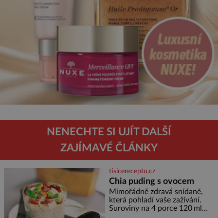
NENECHTE SI UJÍT DALŠÍ
ZAJÍMAVÉ ČLÁNKY
tisicereceptu.cz
Chia puding s ovocem
Mimořádně zdravá snídaně,
která pohladí vaše zažívání.
Suroviny na 4 porce 120 ml
kokosového mléka 30 g chia