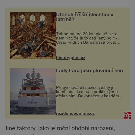
Utonuli říšští šlechtici v
latríně?
Táhne mu na 20 let, ale už lze o
něm říct, že je to ostřílený politik.
Císař Fridrich Barbarossa proto
posílá svého syna a dědice
Jindřicha VI. do Erfurtu, aby se stal
prostředníkem při řešení sporu m...
historyplus.cz
Lady Lara jako plovoucí sen
Přepychová dispozice jachty je
kombinací luxusu s praktickým a
efektivním. Dokonalost v každém
detailu představuje značka Fendi
Casa, kterou byly vybaveny její
paluby. Monacký přístav nabízí
každoročn...
rezidenceonline.cz
Jiné faktory, jako je roční období narození,