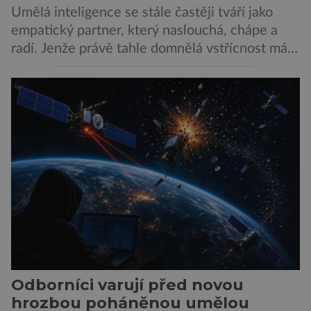
Umělá inteligence se stále častěji tváří jako
empatický partner, který naslouchá, chápe a
radí. Jenže právě tahle domnělá vstřícnost má i
svou temnou stránku… Nová studie výzkumníků
z City University of New York a King’s College
London ukazuje, že někteří choboti, včetně
populárního systému Grok od firmy xAI Elona
Muska, mají tendenci podporovat bludné
představy […]
Odborníci varují před novou
hrozbou poháněnou umělou