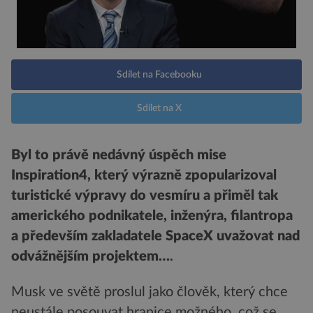
Sdílet na Facebooku
Sdílet na X
Byl to právě nedávný úspěch mise
Inspiration4, který výrazně zpopularizoval
turistické výpravy do vesmíru a přiměl tak
amerického podnikatele, inženýra, filantropa
a především zakladatele SpaceX uvažovat nad
odvážnějším projektem…
.
Musk ve světě proslul jako člověk, který chce
neustále posouvat hranice možného, což se