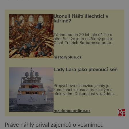
Utonuli říšští šlechtici v
latríně?
Táhne mu na 20 let, ale už lze o
něm říct, že je to ostřílený politik.
Císař Fridrich Barbarossa proto
posílá svého syna a dědice
Jindřicha VI. do Erfurtu, aby se stal
prostředníkem při řešení sporu m...
historyplus.cz
Lady Lara jako plovoucí sen
Přepychová dispozice jachty je
kombinací luxusu s praktickým a
efektivním. Dokonalost v každém
detailu představuje značka Fendi
Casa, kterou byly vybaveny její
paluby. Monacký přístav nabízí
každoročn...
rezidenceonline.cz
Právě náhlý příval zájemců o vesmírnou