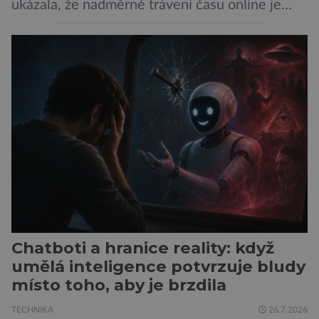
ukázala, že nadměrné trávení času online je
spojeno s vyšší úrovní stresu, horší náladou a
vede k zanedbávání dalších aktivit. Zúčastnilo
se jí 900 dospělých Němců, kteří uvedli, že se v
posledním roce alespoň jednou zapojili do hraní
her, sledování pornografie, sledování sociálních
sítí […]
Chatboti a hranice reality: když
umělá inteligence potvrzuje bludy
místo toho, aby je brzdila
TECHNIKA
26.7.2026