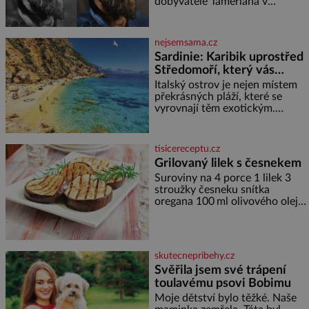
miminka měl působit především
dobyvatele Tamerlána v
varování?
klidně a útulně. Předškolní věk
uzbeckém Samarkandu. O dva
je
dny později nacistické Německo
zahajuje operaci Barbarossa a
nejsemsama.cz
napadá Sovětský svaz. Shoda
Sardinie: Karibik uprostřed
dat je
Středomoří, který vás
okouzlí
Italský ostrov je nejen místem
překrásných pláží, které se
vyrovnají těm exotickým.
Najdete na něm i spousty
zajímavostí k objevování.
Fascinující stará malebná
tisicereceptu.cz
městečka či třeba dechberoucí
Grilovaný lilek s česnekem
útesy. Druhý největší italský
Suroviny na 4 porce 1 lilek 3
ostrov o velikosti přibližně
stroužky česneku snítka
jedné třetiny České republiky
oregana 100 ml olivového oleje
vás ohromí nejen svými plážemi
sůl Postup Na mírně rozpálený
s bílým pískem jako v Karibiku,
gril nebo do grilovací hliníkové
ale i divokou krajinou, také
misky narovnejte nasucho
bohatou historií i
kolečka lilku.
luxusem.Zjistěte,
skutecnepribehy.cz
Svěřila jsem své trápení
toulavému psovi Bobimu
Moje dětství bylo těžké. Naše