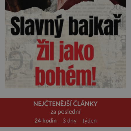
NEJČTENĚJŠÍ ČLÁNKY
za poslední
24 hodin
3 dny
týden