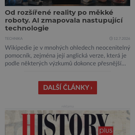
Od rozšířené reality po měkké
roboty. AI zmapovala nastupující
technologie
TECHNIKA
12.7.2026
Wikipedie je v mnohých ohledech neocenitelný
pomocník, zejména její anglická verze, která je
podle některých výzkumů dokonce přesnější
než slavná Encyclopedia Britannica. Nyní se
internetová studna znalostí proměnila v
křišťálovou kouli, ze které umělá inteligence
DALŠÍ ČLÁNKY ›
věštila, které technologie v dohledné
budoucnosti nejvíce zasáhnou naši společnost.
reklama
Za vším stojí australští výzkumníci, kteří pomocí
umělé inteligence a […]