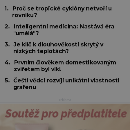
1.
Proč se tropické cyklóny netvoří u
rovníku?
2.
Inteligentní medicína: Nastává éra
"umělá"?
3.
Je klíč k dlouhověkosti skrytý v
nízkých teplotách?
4.
Prvním člověkem domestikovaným
zvířetem byl vlk!
5.
Čeští vědci rozvíjí unikátní vlastnosti
grafenu
reklama