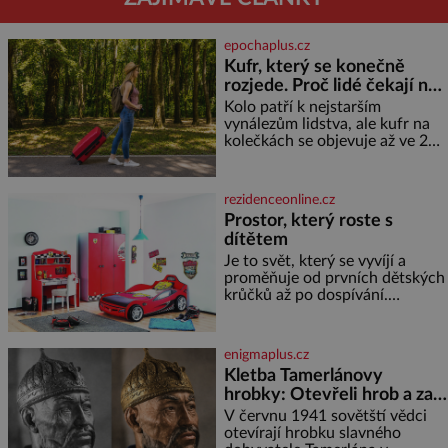
epochaplus.cz
Kufr, který se konečně
rozjede. Proč lidé čekají na
kolečka téměř pět tisíc let?
Kolo patří k nejstarším
vynálezům lidstva, ale kufr na
kolečkách se objevuje až ve 20.
století. Po tisíce let lidé vláčejí
těžká zavazadla v rukou, na
zádech nebo je nakládají na
rezidenceonline.cz
povozy. Stačí přitom jediný
Prostor, který roste s
nápad, připevnit ke kufru
dítětem
kolečka. Jenže právě ten nikdo
dlouho nedostane. Až jednou se
Je to svět, který se vyvíjí a
na letišti ozve věta, která změní
proměňuje od prvních dětských
krůčků až po dospívání.
Správně navržený pokoj
podporuje bezpečí, kreativitu,
soustředění i odpočinek a
enigmaplus.cz
reaguje na každou etapu života
Kletba Tamerlánovy
a specifické potřeby dítěte. Pro
hrobky: Otevřeli hrob a za
nejmenší je klíčová
dva dny začala invaze do
jednoduchost, měkkost a
V červnu 1941 sovětští vědci
bezpečí, proto by pokoj
SSSR. Náhoda, nebo
otevírají hrobku slavného