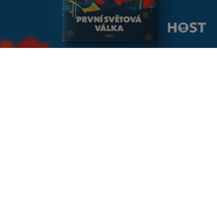
PŘEDPLATNÉ ČASOPISU
21. STOLETÍ je časopis plný novinek. Věda,
technika, objevy, lidé. Čtyři pilíře, na nichž již
téměř dvacet let stojí a díky kterým jej čte přes
250 000 čtenářů.